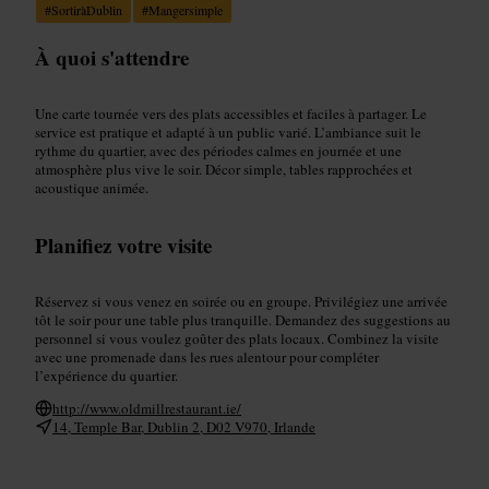
#
SortiràDublin
#
Mangersimple
À quoi s'attendre
Une carte tournée vers des plats accessibles et faciles à partager. Le
service est pratique et adapté à un public varié. L’ambiance suit le
rythme du quartier, avec des périodes calmes en journée et une
atmosphère plus vive le soir. Décor simple, tables rapprochées et
acoustique animée.
Planifiez votre visite
Réservez si vous venez en soirée ou en groupe. Privilégiez une arrivée
tôt le soir pour une table plus tranquille. Demandez des suggestions au
personnel si vous voulez goûter des plats locaux. Combinez la visite
avec une promenade dans les rues alentour pour compléter
l’expérience du quartier.
http://www.oldmillrestaurant.ie/
14, Temple Bar, Dublin 2, D02 V970, Irlande