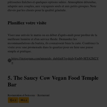
pâtisseries fraîches et quelques options salées. Atmosphère détendue,
adaptée aux couples, aux voyageurs seuls et aux petits groupes. Note
élevée par les clients pour la qualité générale.
Planifiez votre visite
Visez une arrivée le matin ou en début d'après-midi pour profiter de la
meilleure lumière et d'un service fluide. Demandez les
recommandations du barista, ils connaissent bien la carte. Combinez la
visite avec une promenade dans le quartier pour en faire une pause
simple et pratique.
https://instagram.com/mrsreids_dublin8?igshid=YmMyMTA2M2Y
=
The Saucy Cow Vegan Food Temple
Bar
Restauration et boissons
•
Restaurant
4,8
4,4