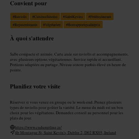
Convient pour
#
Raviolis
#
Cuisinechinoise
#
SaintKevins
#
Petitrestaurant
#
Repasentreamis
#
Végétarien
#
Bonrapportqualitéprix
À quoi s'attendre
Salle compacte et animée. Carte axée sur raviolis et accompagnements,
avec plusieurs options végétariennes. Service rapide et accueillant.
Portions adaptées au partage. Niveau sonore parfois élevé en heure de
pointe.
Planifiez votre visite
Réservez si vous venez en groupe ou le week-end. Prenez plusieurs
types de raviolis pour goûter la variété. Le menu du midi est un bon
choix pour les végétariens. Demandez conseil au personnel pour les
plats du jour.
https://www.cndumpling.ie/
4b Montague St, Saint Kevin's, Dublin 2, D02 RX05, Ireland