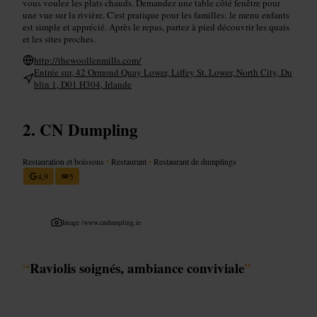
vous voulez les plats chauds. Demandez une table côté fenêtre pour
une vue sur la rivière. C'est pratique pour les familles: le menu enfants
est simple et apprécié. Après le repas, partez à pied découvrir les quais
et les sites proches.
http://thewoollenmills.com/
Entrée sur, 42 Ormond Quay Lower, Liffey St. Lower, North City, Du
blin 1, D01 H304, Irlande
CN Dumpling
Restauration et boissons
•
Restaurant
•
Restaurant de dumplings
4,9
5
Image /
www.cndumpling.ie
“
Raviolis soignés, ambiance conviviale
”