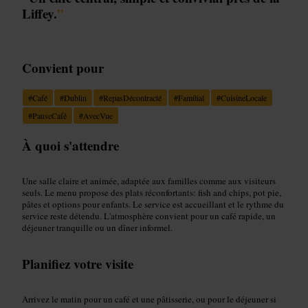
Liffey.
”
Convient pour
#
Café
#
Dublin
#
RepasDécontracté
#
Familial
#
CuisineLocale
#
PauseCafé
#
AvecVue
À quoi s'attendre
Une salle claire et animée, adaptée aux familles comme aux visiteurs
seuls. Le menu propose des plats réconfortants: fish and chips, pot pie,
pâtes et options pour enfants. Le service est accueillant et le rythme du
service reste détendu. L'atmosphère convient pour un café rapide, un
déjeuner tranquille ou un dîner informel.
Planifiez votre visite
Arrivez le matin pour un café et une pâtisserie, ou pour le déjeuner si