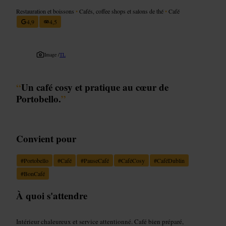
Restauration et boissons
•
Cafés, coffee shops et salons de thé
•
Café
4,9
4,5
Image /
TL
“
Un café cosy et pratique au cœur de
Portobello.
”
Convient pour
#
Portobello
#
Café
#
PauseCafé
#
CaféCosy
#
CaféDublin
#
BonCafé
À quoi s'attendre
Intérieur chaleureux et service attentionné. Café bien préparé,