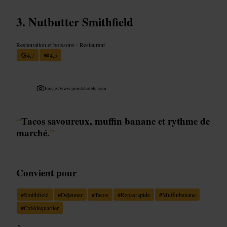
Nutbutter Smithfield
Restauration et boissons
•
Restaurant
4,7
4,5
Image /
www.pointahotels.com
“
Tacos savoureux, muffin banane et rythme de
marché.
”
Convient pour
#
Smithfield
#
Déjeuner
#
Tacos
#
Repasrapide
#
Muffinbanane
#
Cafédequartier