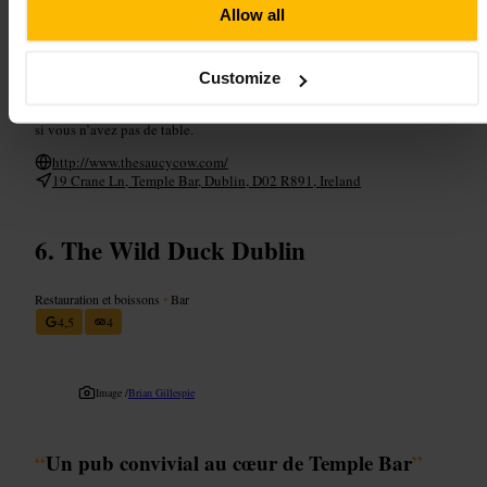
Allow all
Si vous êtes en groupe, pensez à réserver. En solo ou à deux, vous
pouvez tenter votre chance sans réservation ou prendre à emporter.
Customize
Commandez un burger et partagez une portion de frites si vous voulez
goûter plusieurs choses. Prévoyez un peu de temps d’attente en soirée
si vous n’avez pas de table.
http://www.thesaucycow.com/
19 Crane Ln, Temple Bar, Dublin, D02 R891, Ireland
The Wild Duck Dublin
Restauration et boissons
•
Bar
4,5
4
Image /
Brian Gillespie
“
Un pub convivial au cœur de Temple Bar
”