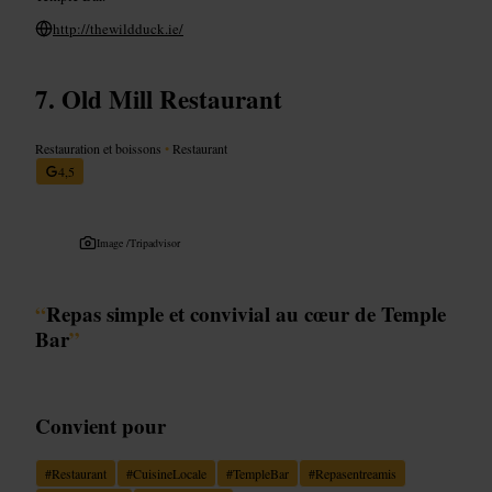
http://thewildduck.ie/
Old Mill Restaurant
Restauration et boissons
•
Restaurant
4,5
Image /
Tripadvisor
“
Repas simple et convivial au cœur de Temple
Bar
”
Convient pour
#
Restaurant
#
CuisineLocale
#
TempleBar
#
Repasentreamis