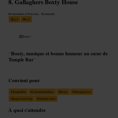
Gallaghers Boxty House
Restauration et boissons
•
Restaurant
4,4
4,5
Image /
“
Boxty, musique et bonne humeur au cœur de
Temple Bar
”
Convient pour
#
TempleBar
#
CuisineIrlandaise
#
Boxty
#
MusiqueLive
#
RepasConvivial
#
DublinCentre
À quoi s'attendre