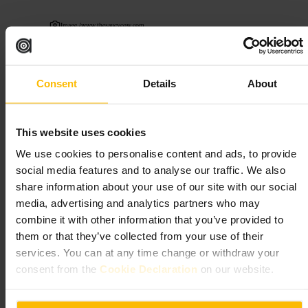
Image /
www.thesaucycow.com
“
Vegan convivial au cœur de Temple Bar
”
Consent
Details
About
Convient pour
This website uses cookies
#
Vegan
#
TempleBar
#
BurgersVégétaux
#
RepasAbordable
We use cookies to personalise content and ads, to provide
social media features and to analyse our traffic. We also
#
SansNoix
#
Frites
#
Dublin
share information about your use of our site with our social
À quoi s'attendre
media, advertising and analytics partners who may
combine it with other information that you’ve provided to
Burgers végétaux, salades revisitées et portions généreuses
them or that they’ve collected from your use of their
accompagnées de frites. Sélection de bières pour accompagner le repas.
services. You can at any time change or withdraw your
Le personnel est accueillant et l’établissement applique une politique
consent from the
Cookie Declaration
on our website.
sans noix, pratique si vous avez des allergies.
Planifiez votre visite