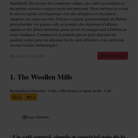
Smithfield. Découvrez des comptoirs calmes, des cafés accueillants et
des petites assiettes conçues pour une personne. Nous mettons en avant
le service rapide, un étiquetage clair des allergènes et des places
adaptées aux repas en solo. Utilisez ce guide gastronomique de Dublin
pour planifier vos pauses café en journée, des déjeuners d'affaires
rapides et des dîners détendus, pour savoir où manger seul à Dublin en
toute confiance. Commencez la journée par un petit-déjeuner de
quartier, sortez pour un déjeuner facile, puis détendez-vous autour de
saveurs locales authentiques.
Mis à jour
10 juin 2026
10 min de lecture
The Woollen Mills
Restauration et boissons
•
Cafés, coffee houses et salons de thé
•
Café
4,2
3,8
Image /
OpenTable
“
Un café central, simple et convivial près de la