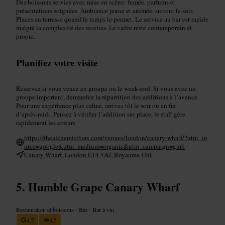
Des boissons servies avec mise en scène: fumée, parfums et
présentations soignées. Ambiance jeune et animée, surtout le soir.
Places en terrasse quand le temps le permet. Le service au bar est rapide
malgré la complexité des recettes. Le cadre reste contemporain et
propre.
Planifiez votre visite
Réservez si vous venez en groupe ou le week‑end. Si vous avez un
groupe important, demandez la répartition des additions à l’avance.
Pour une expérience plus calme, arrivez tôt le soir ou en fin
d’après‑midi. Pensez à vérifier l’addition sur place, le staff gère
rapidement les erreurs.
https://thealchemistbars.com/venues/london/canary-wharf/?utm_so
urce=google&utm_medium=organic&utm_campaign=gmb
Canary Wharf, London E14 5AJ, Royaume-Uni
Humble Grape Canary Wharf
Restauration et boissons
•
Bar
•
Bar à vin
4,7
4,5