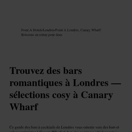
Image /
Google AI
Point A Hotels
/
Londres
/
Point A Londres, Canary Wharf
/
Boissons en soirée pour deux
Trouvez des bars
romantiques à Londres —
sélections cosy à Canary
Wharf
Ce guide des bars à cocktails de Londres vous oriente vers des bars et
salons intimistes à Canary Wharf et dans les environs, idéal pour les