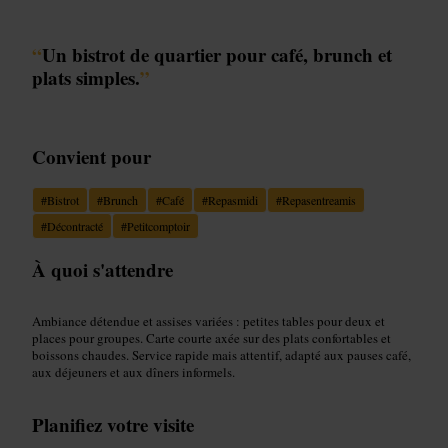
“
Un bistrot de quartier pour café, brunch et
plats simples.
”
Convient pour
#
Bistrot
#
Brunch
#
Café
#
Repasmidi
#
Repasentreamis
#
Décontracté
#
Petitcomptoir
À quoi s'attendre
Ambiance détendue et assises variées : petites tables pour deux et
places pour groupes. Carte courte axée sur des plats confortables et
boissons chaudes. Service rapide mais attentif, adapté aux pauses café,
aux déjeuners et aux dîners informels.
Planifiez votre visite