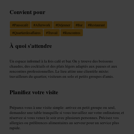
Convient pour
#
Pausecafé
#
Afterwork
#
Déjeuner
#
Bar
#
Restaurant
#
Quartierdesaffaires
#
Travail
#
Rencontres
À quoi s'attendre
Un espace informel à la fois café et bar. On y trouve des boissons
chaudes, des cocktails et des plats légers adaptés aux pauses et aux
rencontres professionnelles. Le lieu attire une clientèle mixte:
travailleurs du quartier, visiteurs en solo et petits groupes d'amis.
Planifiez votre visite
Préparez-vous à une visite simple: arrivez en petit groupe ou seul,
demandez une table tranquille si vous travaillez sur votre ordinateur, et
réservez si vous venez le soir avec plusieurs personnes. Précisez vos
allergies ou préférences alimentaires au serveur pour un service plus
rapide.