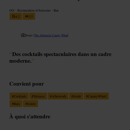
€€€
•
Restauration et boissons
•
Bar
4,2
3,5
Image /
The Alchemist Canary Wharf
“
Des cocktails spectaculaires dans un cadre
moderne.
”
Convient pour
#
Cocktails
#
Terrasse
#
Afterwork
#
Sortir
#
CanaryWharf
#
Bars
#
Soirée
À quoi s'attendre