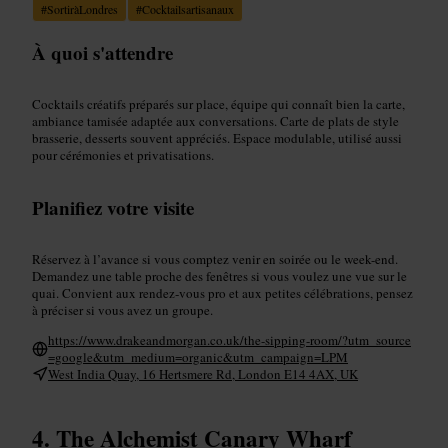
#
SortiràLondres
#
Cocktailsartisanaux
À quoi s'attendre
Cocktails créatifs préparés sur place, équipe qui connaît bien la carte,
ambiance tamisée adaptée aux conversations. Carte de plats de style
brasserie, desserts souvent appréciés. Espace modulable, utilisé aussi
pour cérémonies et privatisations.
Planifiez votre visite
Réservez à l’avance si vous comptez venir en soirée ou le week-end.
Demandez une table proche des fenêtres si vous voulez une vue sur le
quai. Convient aux rendez‑vous pro et aux petites célébrations, pensez
à préciser si vous avez un groupe.
https://www.drakeandmorgan.co.uk/the-sipping-room/?utm_source
=google&utm_medium=organic&utm_campaign=LPM
West India Quay, 16 Hertsmere Rd, London E14 4AX, UK
The Alchemist Canary Wharf