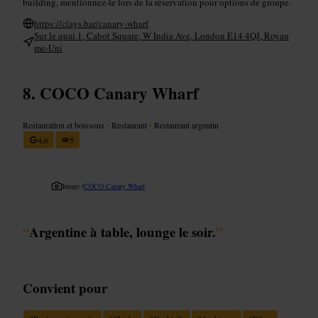
building, mentionnez-le lors de la réservation pour options de groupe.
https://clays.bar/canary-wharf
Sur le quai 1, Cabot Square, W India Ave, London E14 4QJ, Royau
me-Uni
COCO Canary Wharf
Restauration et boissons
•
Restaurant
•
Restaurant argentin
4,6
5
Image /
COCO Canary Wharf
“
Argentine à table, lounge le soir.
”
Convient pour