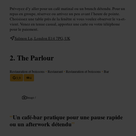
Prévoyez d’y aller pour un café matinal ou un brunch détendu. Pour un
repas en groupe, réservez ou arrivez un peu avant l’heure de pointe.
Choisissez une table près de la fenêtre si vous voulez observer le va-et-
vient. Venez en tenue casual, apportez une carte ou votre téléphone
pour le paiement.
Salmon Ln, London E14 7PG, UK
The Parlour
Restauration et boissons
•
Restaurant
•
Restauration et boissons
•
Bar
3,9
4
Image /
“
Un café-bar pratique pour une pause rapide
ou un afterwork détendu
”