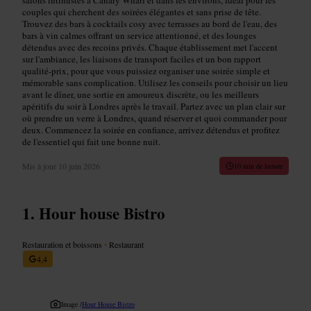
couples qui cherchent des soirées élégantes et sans prise de tête.
Trouvez des bars à cocktails cosy avec terrasses au bord de l'eau, des
bars à vin calmes offrant un service attentionné, et des lounges
détendus avec des recoins privés. Chaque établissement met l'accent
sur l'ambiance, les liaisons de transport faciles et un bon rapport
qualité-prix, pour que vous puissiez organiser une soirée simple et
mémorable sans complication. Utilisez les conseils pour choisir un lieu
avant le dîner, une sortie en amoureux discrète, ou les meilleurs
apéritifs du soir à Londres après le travail. Partez avec un plan clair sur
où prendre un verre à Londres, quand réserver et quoi commander pour
deux. Commencez la soirée en confiance, arrivez détendus et profitez
de l'essentiel qui fait une bonne nuit.
Mis à jour
10 juin 2026
10 min de lecture
Hour house Bistro
Restauration et boissons
•
Restaurant
4,4
Image /
Hour House Bistro