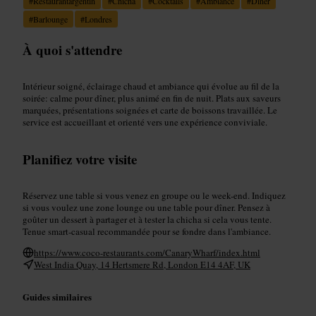
#
Restaurantargentin
#
Chicha
#
Cocktails
#
Ambiance
#
Dîner
#
Barlounge
#
Londres
À quoi s'attendre
Intérieur soigné, éclairage chaud et ambiance qui évolue au fil de la
soirée: calme pour dîner, plus animé en fin de nuit. Plats aux saveurs
marquées, présentations soignées et carte de boissons travaillée. Le
service est accueillant et orienté vers une expérience conviviale.
Planifiez votre visite
Réservez une table si vous venez en groupe ou le week-end. Indiquez
si vous voulez une zone lounge ou une table pour dîner. Pensez à
goûter un dessert à partager et à tester la chicha si cela vous tente.
Tenue smart-casual recommandée pour se fondre dans l'ambiance.
https://www.coco-restaurants.com/CanaryWharf/index.html
West India Quay, 14 Hertsmere Rd, London E14 4AF, UK
Guides similaires