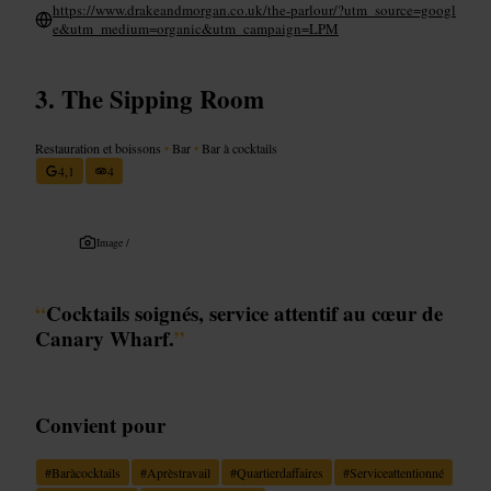
https://www.drakeandmorgan.co.uk/the-parlour/?utm_source=googl
e&utm_medium=organic&utm_campaign=LPM
The Sipping Room
Restauration et boissons
•
Bar
•
Bar à cocktails
4,1
4
Image /
“
Cocktails soignés, service attentif au cœur de
Canary Wharf.
”
Convient pour
#
Baràcocktails
#
Aprèstravail
#
Quartierdaffaires
#
Serviceattentionné