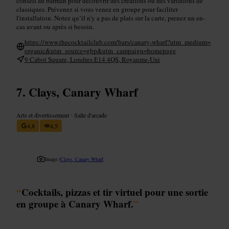
conseil au barman pour découvrir des créations ou des variations de
classiques. Prévenez si vous venez en groupe pour faciliter
l'installation. Notez qu’il n’y a pas de plats sur la carte, prenez un en-
cas avant ou après si besoin.
https://www.thecocktailclub.com/bars/canary-wharf?utm_medium=
organic&utm_source=gbp&utm_campaign=homepage
9 Cabot Square, Londres E14 4QS, Royaume-Uni
Clays, Canary Wharf
Arts et divertissement
•
Salle d'arcade
4,8
4,5
Image /
Clays, Canary Wharf
“
Cocktails, pizzas et tir virtuel pour une sortie
en groupe à Canary Wharf.
”