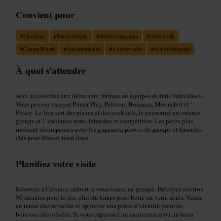
Convient pour
#
Tirvirtuel
#
Baràcocktails
#
Sortiesentreamis
#
Afterwork
#
CanaryWharf
#
Jeuxinteractifs
#
Anniversaire
#
Activitédequipe
À quoi s'attendre
Jeux accessibles aux débutants, formats en équipes et défis individuels.
Vous pouvez essayer Power Play, Peloton, Bonanza, Moonshot et
Piracy. Le lieu sert des pizzas et des cocktails, le personnel est orienté
groupe et l’ambiance reste détendue et compétitive. Les petits plus
incluent récompenses pour les gagnants, photos de groupe et formules
clés pour fêtes et team days.
Planifiez votre visite
Réservez à l’avance surtout si vous venez en groupe. Prévoyez environ
90 minutes pour le jeu, plus du temps pour boire un verre après. Venez
en tenue décontractée et apportez une pièce d’identité pour les
boissons alcoolisées. Si vous organisez un anniversaire ou un team