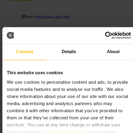
Image /
Humble Grape Canary Wharf
“
Un bar à vin simple et fiable au cœur de
Canary Wharf.
”
Consent
Details
About
Convient pour
This website uses cookies
#
Baràvin
#
CanaryWharf
#
Apéro
#
Vins
#
Dégustation
We use cookies to personalise content and ads, to provide
social media features and to analyse our traffic. We also
À quoi s'attendre
share information about your use of our site with our social
media, advertising and analytics partners who may
Un espace calme le jour et plus animé le soir. Comptoir pour une
combine it with other information that you’ve provided to
dégustation rapide, tables pour s'attarder et équipe prête à conseiller
sur les vins. Menu axé sur les accords vin‑petites assiettes plutôt que
them or that they’ve collected from your use of their
sur des plats copieux.
services. You can at any time change or withdraw your
consent from the
Cookie Declaration
on our website.