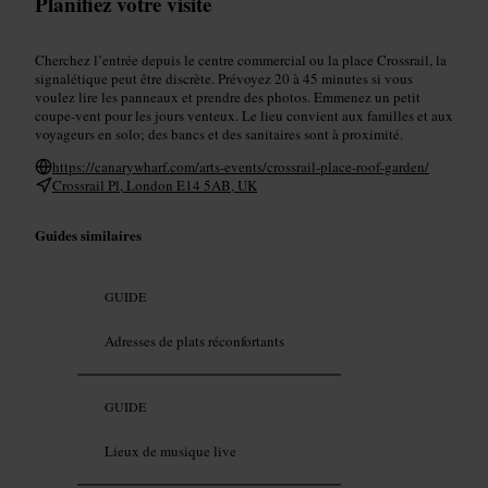
Planifiez votre visite
Cherchez l’entrée depuis le centre commercial ou la place Crossrail, la
signalétique peut être discrète. Prévoyez 20 à 45 minutes si vous
voulez lire les panneaux et prendre des photos. Emmenez un petit
coupe-vent pour les jours venteux. Le lieu convient aux familles et aux
voyageurs en solo; des bancs et des sanitaires sont à proximité.
https://canarywharf.com/arts-events/crossrail-place-roof-garden/
Crossrail Pl, London E14 5AB, UK
Guides similaires
GUIDE
Adresses de plats réconfortants
GUIDE
Lieux de musique live