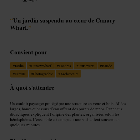
“
Un jardin suspendu au cœur de Canary
Wharf.
”
Convient pour
#
Jardin
#
CanaryWharf
#
Londres
#
Pauseverte
#
Balade
#
Famille
#
Photographie
#
Architecture
À quoi s'attendre
Un couloir paysager protégé par une structure en verre et bois. Allées
larges, bancs et bassins d’eau offrent des points de repos. Panneaux
didactiques expliquent l’origine des plantes, organisées selon les
hémisphères. L’ensemble est compact: une visite tient souvent en
quelques minutes.