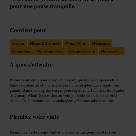
pour une pause tranquille.
”
Convient pour
#
Jardins
#
BergesDeLaTamise
#
CanaryWharf
#
Promenade
#
PiqueNique
#
JeuxPourEnfants
#
ChiensBienvenus
#
EspacesVerts
À quoi s'attendre
Pelouses ouvertes pour le foot et les jeux, quelques équipements de
fitness en plein air et une aire de jeux plus adaptée aux enfants plus
grands. Bancs le long des berges pour regarder la Tamise et les façades
de Canary Wharf. Exposition au vent possible selon la marée et la
météo. Chiens admis, zones ombragées grâce aux arbres matures.
Planifiez votre visite
Prenez une veste coupe-vent et une couverture pour le sol si vous