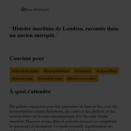
Image /
Buildington
“
Histoire maritime de Londres, racontée dans
un ancien entrepôt.
”
Convient pour
#
MuséeDeLondres
#
HistoireMaritime
#
Docklands
#
CanaryWharf
#
MuséeGratuit
#
SortieEnFamille
#
MuséesAccessibles
À quoi s'attendre
Des galeries organisées pour être parcourues de haut en bas, avec des
reconstitutions comme Sailortown, des cartes et des artefacts, et des
sections fortes sur la traite transatlantique et la Seconde Guerre
mondiale. Plusieurs écrans, films et activités interactives complètent
les panneaux d'information. Le musée accueille régulièrement des
ateliers pour enfants et propose un café et une boutique.