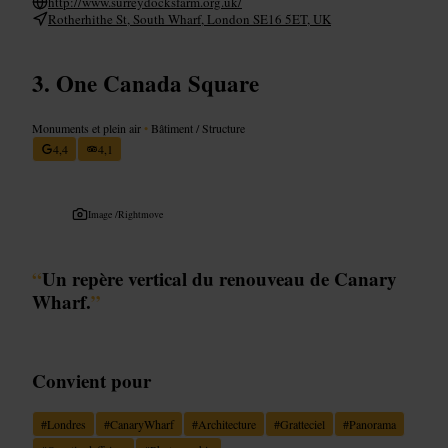
http://www.surreydocksfarm.org.uk/
Rotherhithe St, South Wharf, London SE16 5ET, UK
One Canada Square
Monuments et plein air
•
Bâtiment / Structure
4,4
4,1
Image /
Rightmove
“
Un repère vertical du renouveau de Canary
Wharf.
”
Convient pour
#
Londres
#
CanaryWharf
#
Architecture
#
Gratteciel
#
Panorama