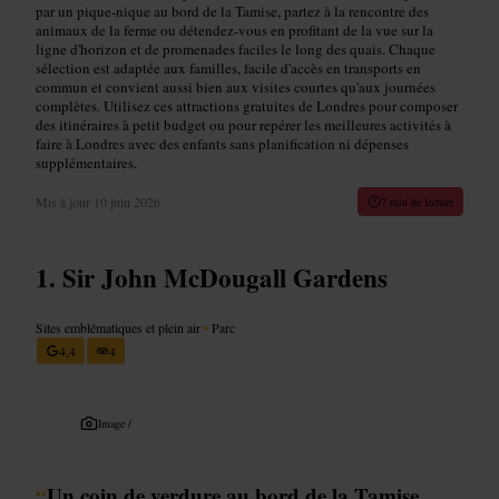
par un pique-nique au bord de la Tamise, partez à la rencontre des
animaux de la ferme ou détendez-vous en profitant de la vue sur la
ligne d'horizon et de promenades faciles le long des quais. Chaque
sélection est adaptée aux familles, facile d'accès en transports en
commun et convient aussi bien aux visites courtes qu'aux journées
complètes. Utilisez ces attractions gratuites de Londres pour composer
des itinéraires à petit budget ou pour repérer les meilleures activités à
faire à Londres avec des enfants sans planification ni dépenses
supplémentaires.
Mis à jour
10 juin 2026
7 min de lecture
Sir John McDougall Gardens
Sites emblématiques et plein air
•
Parc
4,4
4
Image /
“
Un coin de verdure au bord de la Tamise