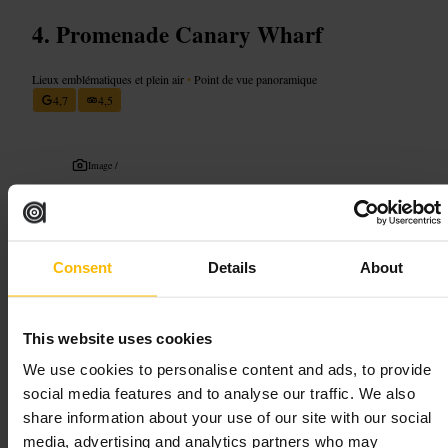
Promenade Canary Wharf
Lieux emblématiques et plein air
•
Point de vue panoramique
4,7
4,5
Image /
“
Skyline et reflets, balade facile au fil de
l’eau.
”
Consent
Details
About
Convient pour
This website uses cookies
We use cookies to personalise content and ads, to provide
#
PromenadeCanaryWharf
#
BaladeUrbaine
#
VueSurLaVille
social media features and to analyse our traffic. We also
#
ArchitectureModerne
#
PhotoDeNuit
#
BaladeEnFamille
share information about your use of our site with our social
À quoi s'attendre
media, advertising and analytics partners who may