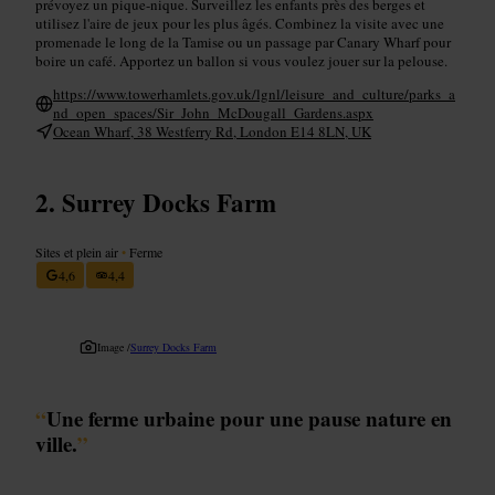
prévoyez un pique-nique. Surveillez les enfants près des berges et
utilisez l'aire de jeux pour les plus âgés. Combinez la visite avec une
promenade le long de la Tamise ou un passage par Canary Wharf pour
boire un café. Apportez un ballon si vous voulez jouer sur la pelouse.
https://www.towerhamlets.gov.uk/lgnl/leisure_and_culture/parks_a
nd_open_spaces/Sir_John_McDougall_Gardens.aspx
Ocean Wharf, 38 Westferry Rd, London E14 8LN, UK
Surrey Docks Farm
Sites et plein air
•
Ferme
4,6
4,4
Image /
Surrey Docks Farm
“
Une ferme urbaine pour une pause nature en
ville.
”