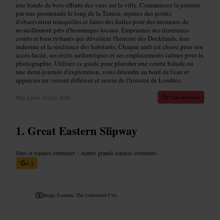
une bande de bois offrant des vues sur la ville. Commencez la journée
par une promenade le long de la Tamise, repérez des points
d'observation tranquilles et faites des haltes pour des moments de
recueillement près d'hommages locaux. Empruntez des itinéraires
courts et bien rythmés qui dévoilent l'histoire des Docklands, leur
industrie et la résilience des habitants. Chaque arrêt est choisi pour son
accès facile, ses récits authentiques et ses emplacements calmes pour la
photographie. Utilisez ce guide pour planifier une courte balade ou
une demi-journée d'exploration, vous détendre au bord de l'eau et
apprécier un versant différent et serein de l'histoire de Londres.
Mis à jour
10 juin 2026
7 min de lecture
Great Eastern Slipway
Sites et espaces extérieurs
•
Autres grands espaces extérieurs
4,3
Image /
London, The Unfinished City.