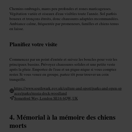
Chemins ombragés, mares peu profondes et zones marécageuses.
Végétation variée et oiseaux d'eau visibles toute l'année. Sol parfois
boueux et tronçons étroits, donc chaussures adaptées recommandées.
Ambiance calme, fréquentée par promeneurs, familles et chiens tenus
en laisse.
Planifiez votre visite
Commencez par un point d'entrée et suivez les boucles pour voir les
principaux bassins. Prévoyez chaussures solides et une petite veste
après la pluie. Emportez de l'eau et un pique-nique si vous comptez
rester. Si vous venez en groupe, partez tôt pour trouver un coin
tranquille.
https://www.southwark.gov.uk/culture-and-sport/parks-and-open-sp
aces/parks/russia-dock-woodland
Somerford Way, London SE16 6QW, UK
Mémorial à la mémoire des chiens
morts