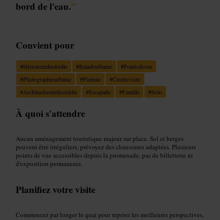
bord de l'eau.
”
Convient pour
#
Histoireindustrielle
#
Baladeurbaine
#
Pointsdevue
#
Photographieurbaine
#
Pleinair
#
Courtevisite
#
Architectureindustrielle
#
Escapade
#
Famille
#
Solo
À quoi s'attendre
Aucun aménagement touristique majeur sur place. Sol et berges
peuvent être irréguliers, prévoyez des chaussures adaptées. Plusieurs
points de vue accessibles depuis la promenade, pas de billetterie ni
d'exposition permanente.
Planifiez votre visite
Commencez par longer le quai pour repérer les meilleures perspectives,