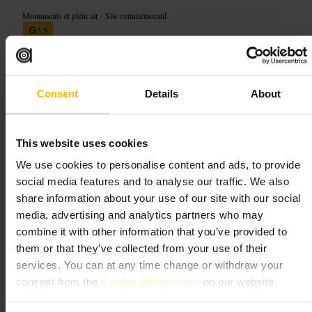
Monuments et plein air
•
Site commémoratif
3,5
Image /
British TIPS
Consent
Details
About
“
Un lieu sobre pour se souvenir des chiens
”
This website uses cookies
We use cookies to personalise content and ads, to provide
Convient pour
social media features and to analyse our traffic. We also
share information about your use of our site with our social
#
Mémorial
#
Chiens
#
Poplar
#
Londres
#
Patrimoine
#
Balade
media, advertising and analytics partners who may
combine it with other information that you’ve provided to
À quoi s'attendre
them or that they’ve collected from your use of their
services. You can at any time change or withdraw your
Un élément commémoratif simple, sans grands aménagements
consent from the
Cookie Declaration
on our website.
touristiques. Cadre urbain, souvent entouré de rues résidentielles.
Atmosphère respectueuse, visiteurs en petit nombre.