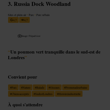
Russia Dock Woodland
Sites et plein air
•
Parc
•
Parc urbain
4,7
4,7
Image /
Tripadvisor
“
Un poumon vert tranquille dans le sud-est de
Londres
”
Convient pour
#
Parc
#
Nature
#
Balade
#
Oiseaux
#
Promenadeurbaine
#
Chiensacceptés
#
SudestLondres
#
Histoireindustrielle
À quoi s'attendre