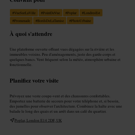
#
VueSurLaVille
#
PointDeVue
#
Poplar
#
LondresEst
#
Promenade
#
BordsDeLaTamise
#
PhotoUrbaine
À quoi s'attendre
Une plateforme ouverte offrant vues dégagées sur la rivière et les
immeubles voisins. Peu d'aménagements, juste des garde-corps et
quelques bancs. Vent fréquent selon la météo, atmosphère urbaine et
fonctionnelle.
Planifiez votre visite
Prévoyez une veste coupe-vent et des chaussures confortables.
Emportez une batterie de secours pour votre téléphone et, si besoin,
des jumelles pour observer l'architecture. Combinez la halte avec une
balade le long des quais et un arrêt dans un café du quartier.
Poplar, London E14 2DF, UK