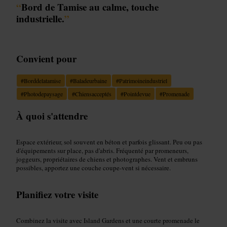
“
Bord de Tamise au calme, touche
industrielle.
”
Convient pour
#
Borddelatamise
#
Baladeurbaine
#
Patrimoineindustriel
#
Photodepaysage
#
Chiensacceptés
#
Pointdevue
#
Promenade
À quoi s'attendre
Espace extérieur, sol souvent en béton et parfois glissant. Peu ou pas
d'équipements sur place, pas d'abris. Fréquenté par promeneurs,
joggeurs, propriétaires de chiens et photographes. Vent et embruns
possibles, apportez une couche coupe-vent si nécessaire.
Planifiez votre visite
Combinez la visite avec Island Gardens et une courte promenade le