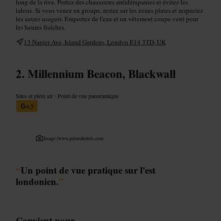
long de la rive. Portez des chaussures antidérapantes et évitez les
talons. Si vous venez en groupe, restez sur les zones plates et respectez
les autres usagers. Emportez de l'eau et un vêtement coupe-vent pour
les heures fraîches.
13 Napier Ave, Island Gardens, London E14 3TD, UK
Millennium Beacon, Blackwall
Sites et plein air
•
Point de vue panoramique
4,5
Image /
www.pointahotels.com
“
Un point de vue pratique sur l'est
londonien.
”
Convient pour