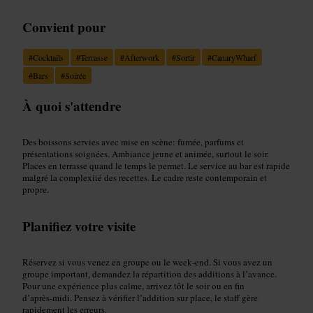
Convient pour
#
Cocktails
#
Terrasse
#
Afterwork
#
Sortir
#
CanaryWharf
#
Bars
#
Soirée
À quoi s'attendre
Des boissons servies avec mise en scène: fumée, parfums et
présentations soignées. Ambiance jeune et animée, surtout le soir.
Places en terrasse quand le temps le permet. Le service au bar est rapide
malgré la complexité des recettes. Le cadre reste contemporain et
propre.
Planifiez votre visite
Réservez si vous venez en groupe ou le week‑end. Si vous avez un
groupe important, demandez la répartition des additions à l’avance.
Pour une expérience plus calme, arrivez tôt le soir ou en fin
d’après‑midi. Pensez à vérifier l’addition sur place, le staff gère
rapidement les erreurs.