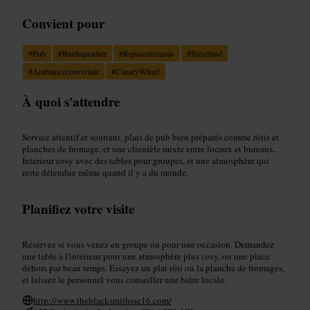
Convient pour
#
Pub
#
Bardequartier
#
Repasentreamis
#
Bièreland
#
Ambianceconviviale
#
CanaryWharf
À quoi s'attendre
Service attentif et souriant, plats de pub bien préparés comme rôtis et
planches de fromage, et une clientèle mixte entre locaux et bureaux.
Intérieur cosy avec des tables pour groupes, et une atmosphère qui
reste détendue même quand il y a du monde.
Planifiez votre visite
Réservez si vous venez en groupe ou pour une occasion. Demandez
une table à l'intérieur pour une atmosphère plus cosy, ou une place
dehors par beau temps. Essayez un plat rôti ou la planche de fromages,
et laissez le personnel vous conseiller une bière locale.
http://www.theblacksmithsse16.com/