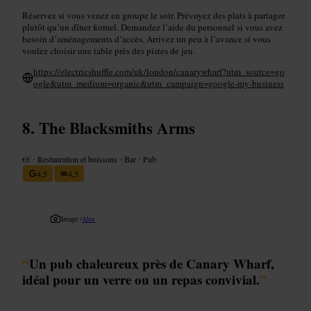
Réservez si vous venez en groupe le soir. Prévoyez des plats à partager
plutôt qu’un dîner formel. Demandez l’aide du personnel si vous avez
besoin d’aménagements d’accès. Arrivez un peu à l’avance si vous
voulez choisir une table près des pistes de jeu.
https://electricshuffle.com/uk/london/canarywharf?utm_source=go
ogle&utm_medium=organic&utm_campaign=google-my-business
The Blacksmiths Arms
€€
•
Restauration et boissons
•
Bar
•
Pub
4,5
4,5
Image /
Alex
“
Un pub chaleureux près de Canary Wharf,
idéal pour un verre ou un repas convivial.
”