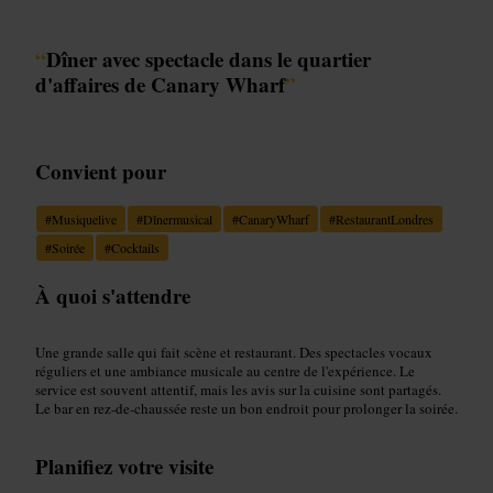
“
Dîner avec spectacle dans le quartier
d'affaires de Canary Wharf
”
Convient pour
#
Musiquelive
#
Dînermusical
#
CanaryWharf
#
RestaurantLondres
#
Soirée
#
Cocktails
À quoi s'attendre
Une grande salle qui fait scène et restaurant. Des spectacles vocaux
réguliers et une ambiance musicale au centre de l'expérience. Le
service est souvent attentif, mais les avis sur la cuisine sont partagés.
Le bar en rez-de-chaussée reste un bon endroit pour prolonger la soirée.
Planifiez votre visite