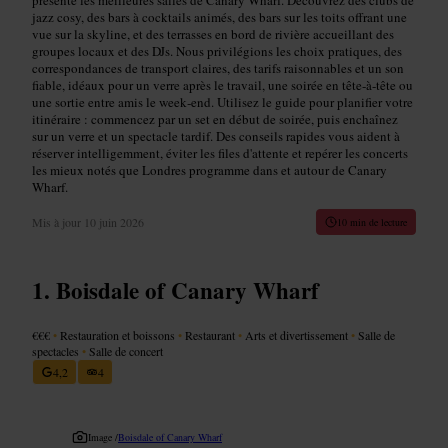
jazz cosy, des bars à cocktails animés, des bars sur les toits offrant une
vue sur la skyline, et des terrasses en bord de rivière accueillant des
groupes locaux et des DJs. Nous privilégions les choix pratiques, des
correspondances de transport claires, des tarifs raisonnables et un son
fiable, idéaux pour un verre après le travail, une soirée en tête‑à‑tête ou
une sortie entre amis le week‑end. Utilisez le guide pour planifier votre
itinéraire : commencez par un set en début de soirée, puis enchaînez
sur un verre et un spectacle tardif. Des conseils rapides vous aident à
réserver intelligemment, éviter les files d'attente et repérer les concerts
les mieux notés que Londres programme dans et autour de Canary
Wharf.
Mis à jour
10 juin 2026
10 min de lecture
Boisdale of Canary Wharf
€€€
•
Restauration et boissons
•
Restaurant
•
Arts et divertissement
•
Salle de
spectacles
•
Salle de concert
4,2
4
Image /
Boisdale of Canary Wharf