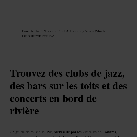
Image /
Google AI
Point A Hotels
/
Londres
/
Point A Londres, Canary Wharf
/
Lieux de musique live
Trouvez des clubs de jazz,
des bars sur les toits et des
concerts en bord de
rivière
Ce guide de musique live, plébiscité par les visiteurs de Londres,
présente les meilleures salles de Canary Wharf. Découvrez des clubs de