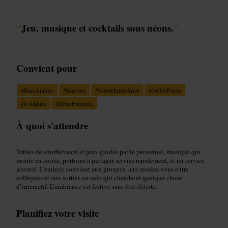
“
Jeu, musique et cocktails sous néons.
”
Convient pour
#
BarsAnimés
#
BarJeux
#
SoiréeEntreAmis
#
JeuDePalets
#
Cocktails
#
RétroFuturiste
À quoi s'attendre
Tables de shuffleboard et jeux guidés par le personnel, musique qui
monte en soirée, portions à partager servies rapidement, et un service
attentif. L’endroit convient aux groupes, aux rendez‑vous entre
collègues et aux sorties en solo qui cherchent quelque chose
d’interactif. L’ambiance est festive sans être élitiste.
Planifiez votre visite