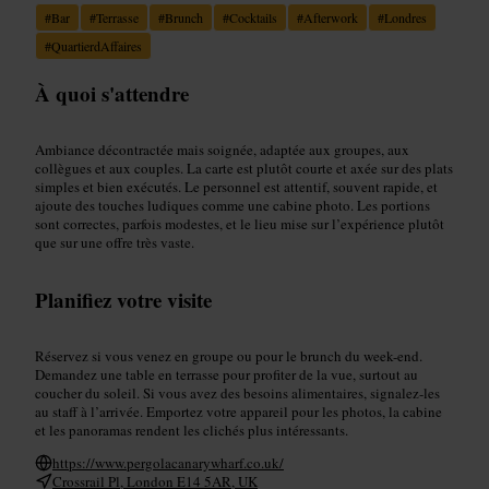
#
Bar
#
Terrasse
#
Brunch
#
Cocktails
#
Afterwork
#
Londres
#
QuartierdAffaires
À quoi s'attendre
Ambiance décontractée mais soignée, adaptée aux groupes, aux
collègues et aux couples. La carte est plutôt courte et axée sur des plats
simples et bien exécutés. Le personnel est attentif, souvent rapide, et
ajoute des touches ludiques comme une cabine photo. Les portions
sont correctes, parfois modestes, et le lieu mise sur l’expérience plutôt
que sur une offre très vaste.
Planifiez votre visite
Réservez si vous venez en groupe ou pour le brunch du week-end.
Demandez une table en terrasse pour profiter de la vue, surtout au
coucher du soleil. Si vous avez des besoins alimentaires, signalez-les
au staff à l’arrivée. Emportez votre appareil pour les photos, la cabine
et les panoramas rendent les clichés plus intéressants.
https://www.pergolacanarywharf.co.uk/
Crossrail Pl, London E14 5AR, UK