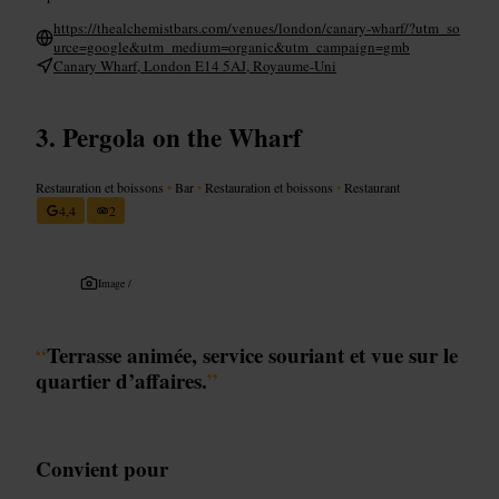
https://thealchemistbars.com/venues/london/canary-wharf/?utm_so
urce=google&utm_medium=organic&utm_campaign=gmb
Canary Wharf, London E14 5AJ, Royaume-Uni
Pergola on the Wharf
Restauration et boissons
•
Bar
•
Restauration et boissons
•
Restaurant
4,4
2
Image /
“
Terrasse animée, service souriant et vue sur le
quartier d’affaires.
”
Convient pour