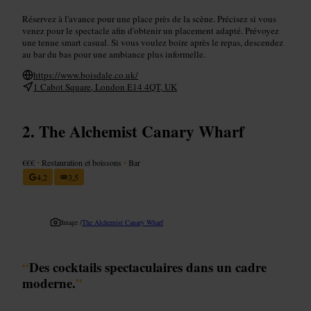
Réservez à l'avance pour une place près de la scène. Précisez si vous
venez pour le spectacle afin d'obtenir un placement adapté. Prévoyez
une tenue smart casual. Si vous voulez boire après le repas, descendez
au bar du bas pour une ambiance plus informelle.
https://www.boisdale.co.uk/
1 Cabot Square, London E14 4QT, UK
The Alchemist Canary Wharf
€€€
•
Restauration et boissons
•
Bar
4,2
3,5
Image /
The Alchemist Canary Wharf
“
Des cocktails spectaculaires dans un cadre
moderne.
”