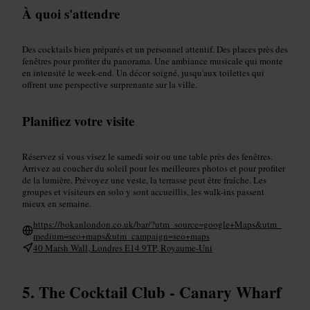
À quoi s'attendre
Des cocktails bien préparés et un personnel attentif. Des places près des
fenêtres pour profiter du panorama. Une ambiance musicale qui monte
en intensité le week-end. Un décor soigné, jusqu'aux toilettes qui
offrent une perspective surprenante sur la ville.
Planifiez votre visite
Réservez si vous visez le samedi soir ou une table près des fenêtres.
Arrivez au coucher du soleil pour les meilleures photos et pour profiter
de la lumière. Prévoyez une veste, la terrasse peut être fraîche. Les
groupes et visiteurs en solo y sont accueillis, les walk-ins passent
mieux en semaine.
https://bokanlondon.co.uk/bar/?utm_source=google+Maps&utm_
medium=seo+maps&utm_campaign=seo+maps
40 Marsh Wall, Londres E14 9TP, Royaume-Uni
The Cocktail Club - Canary Wharf