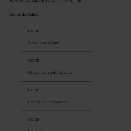
257 Rotherhithe St, London SE16 5EJ, UK
Guides similaires
GUIDE
Bars et pubs locaux
GUIDE
Où prendre le petit-déjeuner
GUIDE
Endroits pour manger seul
GUIDE