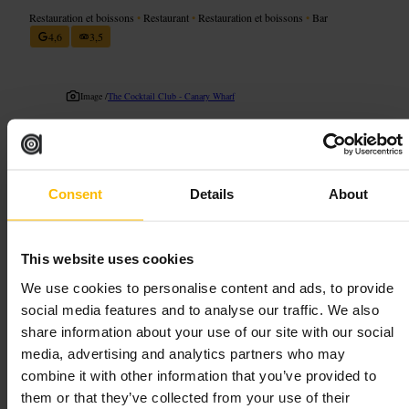
Restauration et boissons
•
Restaurant
•
Restauration et boissons
•
Bar
4,6
3,5
Image /
The Cocktail Club - Canary Wharf
“
Cocktails soignés, ambiance animée au bord
de l'eau.
”
Consent
Details
About
Convient pour
This website uses cookies
#
Baràcocktails
#
Sortirsosinée
#
Terrasse
#
Ambiance
We use cookies to personalise content and ads, to provide
social media features and to analyse our traffic. We also
#
Cocktailscréatifs
share information about your use of our site with our social
À quoi s'attendre
media, advertising and analytics partners who may
combine it with other information that you’ve provided to
Une carte de boissons variée, souvent inventive. Personnel accueillant
them or that they’ve collected from your use of their