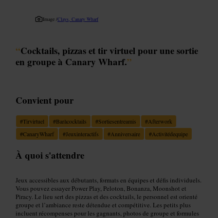
Image /
Clays, Canary Wharf
“
Cocktails, pizzas et tir virtuel pour une sortie
en groupe à Canary Wharf.
”
Convient pour
#
Tirvirtuel
#
Baràcocktails
#
Sortiesentreamis
#
Afterwork
#
CanaryWharf
#
Jeuxinteractifs
#
Anniversaire
#
Activitédequipe
À quoi s'attendre
Jeux accessibles aux débutants, formats en équipes et défis individuels.
Vous pouvez essayer Power Play, Peloton, Bonanza, Moonshot et
Piracy. Le lieu sert des pizzas et des cocktails, le personnel est orienté
groupe et l’ambiance reste détendue et compétitive. Les petits plus
incluent récompenses pour les gagnants, photos de groupe et formules