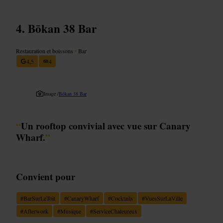
Bōkan 38 Bar
Restauration et boissons
•
Bar
4,5
4
Image /
Bōkan 38 Bar
“
Un rooftop convivial avec vue sur Canary
Wharf.
”
Convient pour
#
BarSurLeToit
#
CanaryWharf
#
Cocktails
#
VuesSurLaVille
#
Afterwork
#
Musique
#
ServiceChaleureux