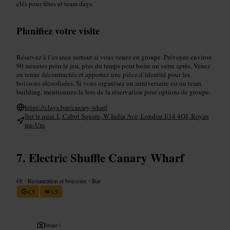
clés pour fêtes et team days.
Planifiez votre visite
Réservez à l’avance surtout si vous venez en groupe. Prévoyez environ
90 minutes pour le jeu, plus du temps pour boire un verre après. Venez
en tenue décontractée et apportez une pièce d’identité pour les
boissons alcoolisées. Si vous organisez un anniversaire ou un team
building, mentionnez-le lors de la réservation pour options de groupe.
https://clays.bar/canary-wharf
Sur le quai 1, Cabot Square, W India Ave, London E14 4QJ, Royau
me-Uni
Electric Shuffle Canary Wharf
€€
•
Restauration et boissons
•
Bar
4,5
3,5
Image /