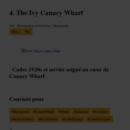
The Ivy Canary Wharf
€€€
•
Restauration et boissons
•
Restaurant
4,4
4
Image /
The Ivy Canary Wharf
“
Cadre 1920s et service soigné au cœur de
Canary Wharf
”
Convient pour
#
Restaurant
#
CanaryWharf
#
Dîner
#
Déjeuner
#
Cocktails
#
RepasAffaires
#
Privatisation
#
CadreÉlégant
#
CuisineSoignée