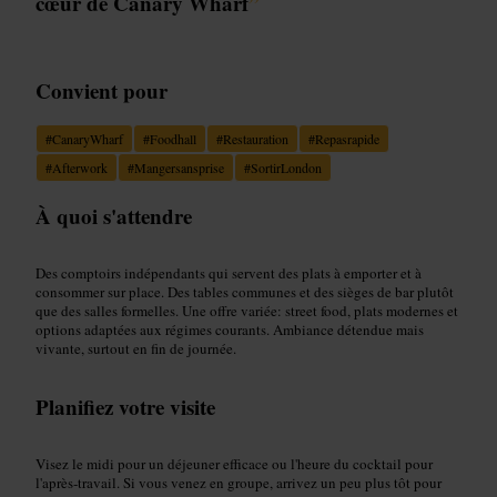
cœur de Canary Wharf
”
Convient pour
#
CanaryWharf
#
Foodhall
#
Restauration
#
Repasrapide
#
Afterwork
#
Mangersansprise
#
SortirLondon
À quoi s'attendre
Des comptoirs indépendants qui servent des plats à emporter et à
consommer sur place. Des tables communes et des sièges de bar plutôt
que des salles formelles. Une offre variée: street food, plats modernes et
options adaptées aux régimes courants. Ambiance détendue mais
vivante, surtout en fin de journée.
Planifiez votre visite
Visez le midi pour un déjeuner efficace ou l'heure du cocktail pour
l'après‑travail. Si vous venez en groupe, arrivez un peu plus tôt pour