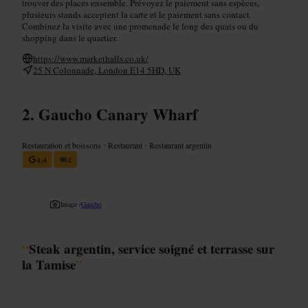
trouver des places ensemble. Prévoyez le paiement sans espèces,
plusieurs stands acceptent la carte et le paiement sans contact.
Combinez la visite avec une promenade le long des quais ou du
shopping dans le quartier.
https://www.markethalls.co.uk/
25 N Colonnade, London E14 5HD, UK
Gaucho Canary Wharf
Restauration et boissons
•
Restaurant
•
Restaurant argentin
4,4
4
Image /
Gaucho
“
Steak argentin, service soigné et terrasse sur
la Tamise
”