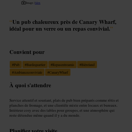
Image /
Alex
“
Un pub chaleureux près de Canary Wharf,
idéal pour un verre ou un repas convivial.
”
Convient pour
#
Pub
#
Bardequartier
#
Repasentreamis
#
Bièreland
#
Ambianceconviviale
#
CanaryWharf
À quoi s'attendre
Service attentif et souriant, plats de pub bien préparés comme rôtis et
planches de fromage, et une clientèle mixte entre locaux et bureaux.
Intérieur cosy avec des tables pour groupes, et une atmosphère qui
reste détendue même quand il y a du monde.
Planifiez votre visite