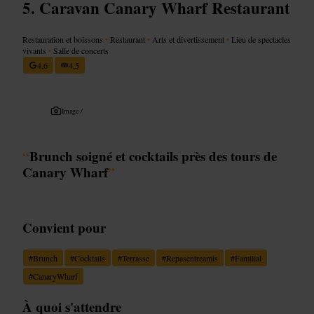
Caravan Canary Wharf Restaurant
Restauration et boissons
•
Restaurant
•
Arts et divertissement
•
Lieu de spectacles
vivants
•
Salle de concerts
4,6
4,5
Image /
“
Brunch soigné et cocktails près des tours de
Canary Wharf
”
Convient pour
#
Brunch
#
Cocktails
#
Terrasse
#
Repasentreamis
#
Familial
#
CanaryWharf
À quoi s'attendre