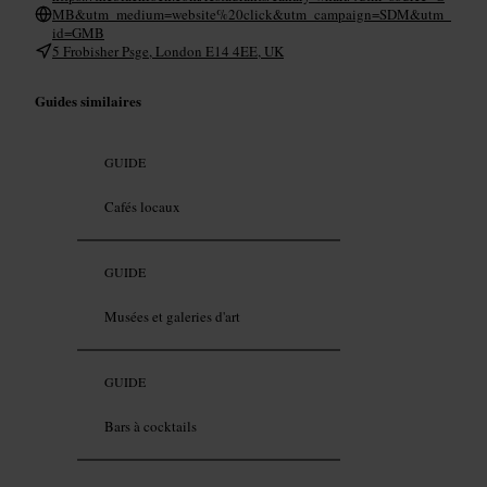
MB&utm_medium=website%20click&utm_campaign=SDM&utm_
id=GMB
5 Frobisher Psge, London E14 4EE, UK
Guides similaires
GUIDE
Cafés locaux
GUIDE
Musées et galeries d'art
GUIDE
Bars à cocktails