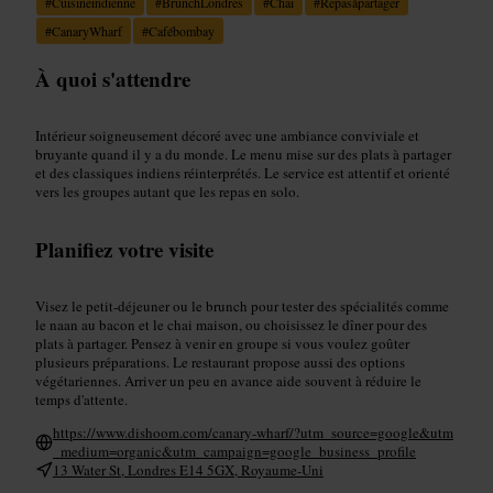
#
Cuisineindienne
#
BrunchLondres
#
Chai
#
Repasàpartager
#
CanaryWharf
#
Cafébombay
À quoi s'attendre
Intérieur soigneusement décoré avec une ambiance conviviale et
bruyante quand il y a du monde. Le menu mise sur des plats à partager
et des classiques indiens réinterprétés. Le service est attentif et orienté
vers les groupes autant que les repas en solo.
Planifiez votre visite
Visez le petit-déjeuner ou le brunch pour tester des spécialités comme
le naan au bacon et le chai maison, ou choisissez le dîner pour des
plats à partager. Pensez à venir en groupe si vous voulez goûter
plusieurs préparations. Le restaurant propose aussi des options
végétariennes. Arriver un peu en avance aide souvent à réduire le
temps d'attente.
https://www.dishoom.com/canary-wharf/?utm_source=google&utm
_medium=organic&utm_campaign=google_business_profile
13 Water St, Londres E14 5GX, Royaume-Uni