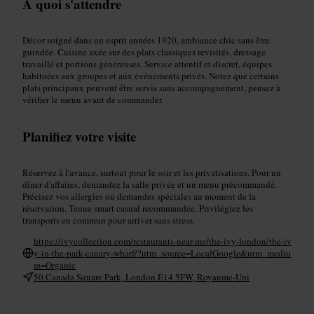
À quoi s'attendre
Décor soigné dans un esprit années 1920, ambiance chic sans être
guindée. Cuisine axée sur des plats classiques revisités, dressage
travaillé et portions généreuses. Service attentif et discret, équipes
habituées aux groupes et aux événements privés. Notez que certains
plats principaux peuvent être servis sans accompagnement, pensez à
vérifier le menu avant de commander.
Planifiez votre visite
Réservez à l'avance, surtout pour le soir et les privatisations. Pour un
dîner d'affaires, demandez la salle privée et un menu précommandé.
Précisez vos allergies ou demandes spéciales au moment de la
réservation. Tenue smart casual recommandée. Privilégiez les
transports en commun pour arriver sans stress.
https://ivycollection.com/restaurants-near-me/the-ivy-london/the-iv
y-in-the-park-canary-wharf/?utm_source=LocalGoogle&utm_mediu
m=Organic
50 Canada Square Park, London E14 5FW, Royaume-Uni