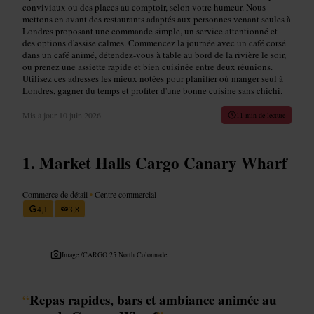
conviviaux ou des places au comptoir, selon votre humeur. Nous
mettons en avant des restaurants adaptés aux personnes venant seules à
Londres proposant une commande simple, un service attentionné et
des options d'assise calmes. Commencez la journée avec un café corsé
dans un café animé, détendez-vous à table au bord de la rivière le soir,
ou prenez une assiette rapide et bien cuisinée entre deux réunions.
Utilisez ces adresses les mieux notées pour planifier où manger seul à
Londres, gagner du temps et profiter d'une bonne cuisine sans chichi.
Mis à jour
10 juin 2026
11 min de lecture
Market Halls Cargo Canary Wharf
Commerce de détail
•
Centre commercial
4,1
3,8
Image /
CARGO 25 North Colonnade
“
Repas rapides, bars et ambiance animée au