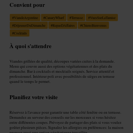
Convient pour
#
ViandeArgentine
#
CanaryWharf
#
Terrasse
#
VuesSurLaTamise
#
DéjeunerDuDimanche
#
RepasDAffaires
#
ChiensBienvenus
#
Cocktails
À quoi s'attendre
Viandes grillées de qualité, découpes variées cuites à la demande.
Menu qui couvre aussi des options végétariennes et des plats du
dimanche. Bar à cocktails et mocktails soignés. Service attentif et
professionnel. Intérieur poli avec possibilités de sièges en terrasse
quand le temps le permet.
Planifiez votre visite
Réservez à l'avance pour garantir une table côté fenêtre ou en terrasse.
Demandez au serveur des conseils sur les morceaux si vous hésitez
entre différentes coupes. Prévoyez de partager des plats si vous voulez
goûter plusieurs pièces. Signalez les allergies ou préférences: la maison
propose aussi une option végétarienne travaillée.