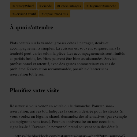
#
CanaryWharf
#
Viande
#
CotesPartagees
#
DejeunerDimanche
#
ServiceAttentif
#
RepasEntreAmis
À quoi s'attendre
Plats centrés sur la viande: grosses côtes à partager, steaks et
accompagnements simples. La cuisson est souvent soignée, mais la
tendreté peut varier selon la pièce. Les accompagnements sont limités
et parfois froids, les frites peuvent être bien assaisonnées. Service
professionnel et attentif, avec des gestes commerciaux en cas de
problème. Réservation recommandée, possible d’entrer sans
réservation tôt le soir.
Planifiez votre visite
Réservez si vous venez en soirée ou le dimanche. Pour un sans-
réservation, arrivez tôt. Indiquez la cuisson désirée pour les steaks. Si
vous voulez un légume chaud, demandez des alternatives (par exemple
champignons sans toast). Pour un anniversaire ou une occasion,
signalez-le à l’avance, le personnel prend souvent soin des détails.
https://theblacklock.com/restaurants/canary-wharf/?utm_source=G