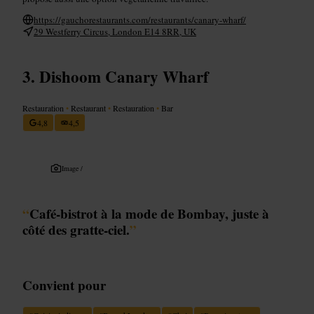
https://gauchorestaurants.com/restaurants/canary-wharf/
29 Westferry Circus, London E14 8RR, UK
Dishoom Canary Wharf
Restauration
•
Restaurant
•
Restauration
•
Bar
4,8
4,5
Image /
“
Café-bistrot à la mode de Bombay, juste à
côté des gratte-ciel.
”
Convient pour