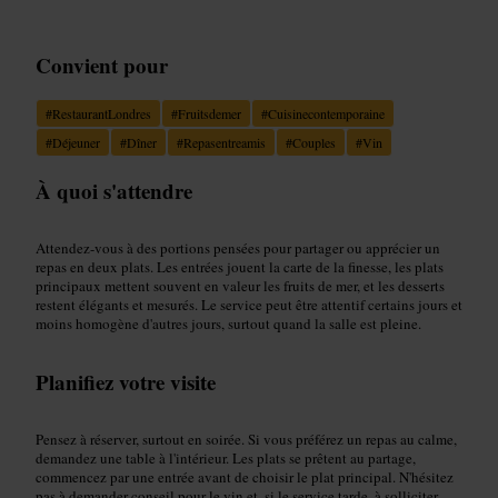
Convient pour
#
RestaurantLondres
#
Fruitsdemer
#
Cuisinecontemporaine
#
Déjeuner
#
Dîner
#
Repasentreamis
#
Couples
#
Vin
À quoi s'attendre
Attendez-vous à des portions pensées pour partager ou apprécier un
repas en deux plats. Les entrées jouent la carte de la finesse, les plats
principaux mettent souvent en valeur les fruits de mer, et les desserts
restent élégants et mesurés. Le service peut être attentif certains jours et
moins homogène d'autres jours, surtout quand la salle est pleine.
Planifiez votre visite
Pensez à réserver, surtout en soirée. Si vous préférez un repas au calme,
demandez une table à l'intérieur. Les plats se prêtent au partage,
commencez par une entrée avant de choisir le plat principal. N'hésitez
pas à demander conseil pour le vin et, si le service tarde, à solliciter