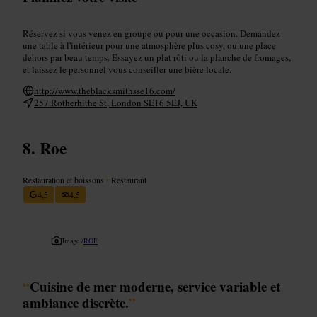
Réservez si vous venez en groupe ou pour une occasion. Demandez
une table à l'intérieur pour une atmosphère plus cosy, ou une place
dehors par beau temps. Essayez un plat rôti ou la planche de fromages,
et laissez le personnel vous conseiller une bière locale.
http://www.theblacksmithsse16.com/
257 Rotherhithe St, London SE16 5EJ, UK
Roe
Restauration et boissons
•
Restaurant
4,5
4,5
Image /
ROE
“
Cuisine de mer moderne, service variable et
ambiance discrète.
”