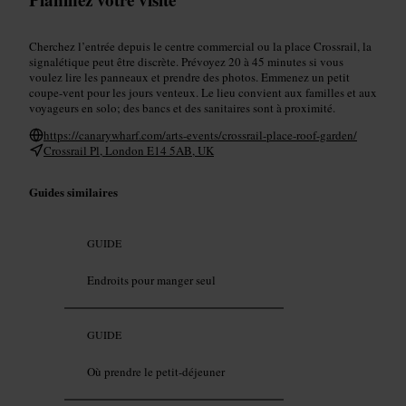
Cherchez l’entrée depuis le centre commercial ou la place Crossrail, la
signalétique peut être discrète. Prévoyez 20 à 45 minutes si vous
voulez lire les panneaux et prendre des photos. Emmenez un petit
coupe-vent pour les jours venteux. Le lieu convient aux familles et aux
voyageurs en solo; des bancs et des sanitaires sont à proximité.
https://canarywharf.com/arts-events/crossrail-place-roof-garden/
Crossrail Pl, London E14 5AB, UK
Guides similaires
GUIDE
Endroits pour manger seul
GUIDE
Où prendre le petit-déjeuner