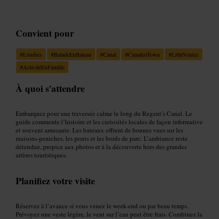
Convient pour
#
Londres
#
BaladeEnBateau
#
Canal
#
CamdenTown
#
LittleVenice
#
ActivitéEnFamille
À quoi s'attendre
Embarquez pour une traversée calme le long du Regent’s Canal. Le
guide commente l’histoire et les curiosités locales de façon informative
et souvent amusante. Les bateaux offrent de bonnes vues sur les
maisons-peniches, les ponts et les bords de parc. L’ambiance reste
détendue, propice aux photos et à la découverte hors des grandes
artères touristiques.
Planifiez votre visite
Réservez à l’avance si vous venez le week-end ou par beau temps.
Prévoyez une veste légère, le vent sur l’eau peut être frais. Combinez la