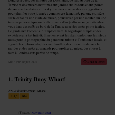
Londres à quelques minutes des Docklands, de l'art au bord de la
Tamise et des musées maritimes aux jardins sur les toits et aux points
de vue spectaculaires sur la skyline. Servez-vous de ces suggestions
pour planifier votre journée : commencez la matinée par une croisière
sur le canal ou une visite de musée, poursuivez par une montée sur une
terrasse panoramique ou la découverte d'un jardin secret, et détendez-
vous dans des cafés au bord de la Tamise avec des arrêts photo faciles.
Le guide met l'accent sur l'emplacement, la logistique simple et des
expériences à fort intérêt. Il met en avant les sites londoniens les mieux
notés pour la photographie du panorama urbain et l'ambiance locale, et
signale les options adaptées aux familles, des itinéraires de marche
rapides et des arrêts gourmands pour profiter au mieux des choses à
faire à Londres sans perdre de temps.
Mis à jour
10 juin 2026
10 min de lecture
Trinity Buoy Wharf
Arts et divertissement
•
Musée
4,5
4
Image /
Trinity Buoy Wharf