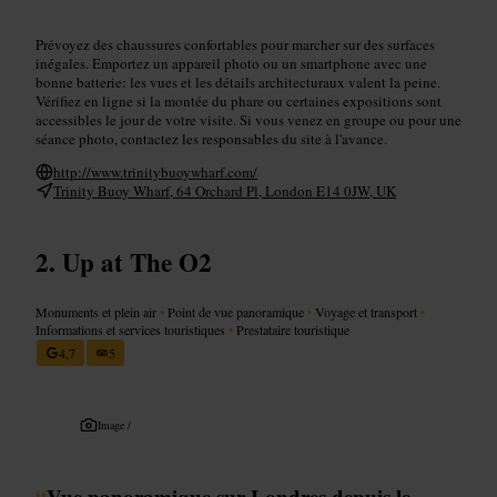
Prévoyez des chaussures confortables pour marcher sur des surfaces
inégales. Emportez un appareil photo ou un smartphone avec une
bonne batterie: les vues et les détails architecturaux valent la peine.
Vérifiez en ligne si la montée du phare ou certaines expositions sont
accessibles le jour de votre visite. Si vous venez en groupe ou pour une
séance photo, contactez les responsables du site à l'avance.
http://www.trinitybuoywharf.com/
Trinity Buoy Wharf, 64 Orchard Pl, London E14 0JW, UK
Up at The O2
Monuments et plein air
•
Point de vue panoramique
•
Voyage et transport
•
Informations et services touristiques
•
Prestataire touristique
4,7
5
Image /
“
Vue panoramique sur Londres depuis le