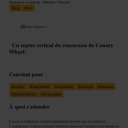
Monuments et plein air
•
Bâtiment / Structure
4,4
4,1
Image /
Rightmove
“
Un repère vertical du renouveau de Canary
Wharf.
”
Convient pour
#
Londres
#
CanaryWharf
#
Architecture
#
Gratteciel
#
Panorama
#
Quartierdaffaires
#
Photographie
À quoi s'attendre
L’accès à l’intérieur est principalement réservé aux travailleurs,
l’expérience visiteur consiste surtout à observer l’architecture depuis la