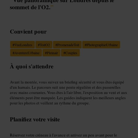
sommet de l'O2.
”
Convient pour
#
VueLondres
#
ToitO2
#
PromenadeToit
#
PhotographieUrbaine
#
AventureUrbaine
#
Pleinair
#
Couples
À quoi s'attendre
Avant la montée, vous suivez un briefing sécurité et vous êtes équipé
d'un harnais. Le parcours suit une pente régulière et des passerelles
avec mains courantes. Vous êtes à l'air libre, l'exposition au vent et aux
éléments peut être marquée. Les guides indiquent les meilleurs angles
pour les photos et veillent au rythme du groupe.
Planifiez votre visite
Réservez votre créneau à l'avance et arrivez un peu avant pour le