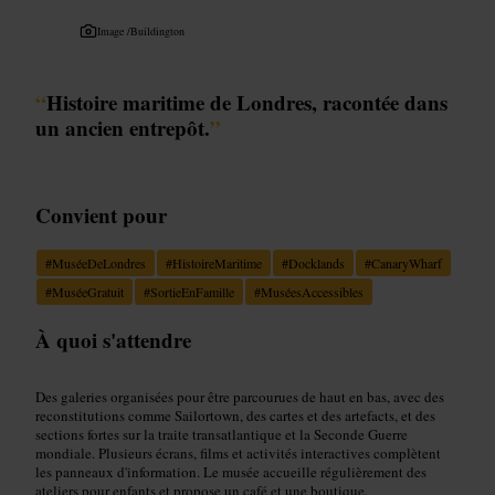
Image /
Buildington
“
Histoire maritime de Londres, racontée dans
un ancien entrepôt.
”
Convient pour
#
MuséeDeLondres
#
HistoireMaritime
#
Docklands
#
CanaryWharf
#
MuséeGratuit
#
SortieEnFamille
#
MuséesAccessibles
À quoi s'attendre
Des galeries organisées pour être parcourues de haut en bas, avec des
reconstitutions comme Sailortown, des cartes et des artefacts, et des
sections fortes sur la traite transatlantique et la Seconde Guerre
mondiale. Plusieurs écrans, films et activités interactives complètent
les panneaux d'information. Le musée accueille régulièrement des
ateliers pour enfants et propose un café et une boutique.