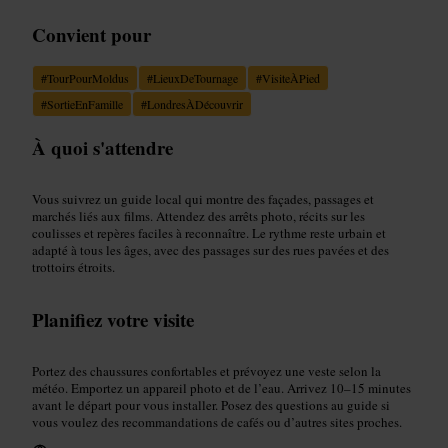
Convient pour
#
TourPourMoldus
#
LieuxDeTournage
#
VisiteÀPied
#
SortieEnFamille
#
LondresÀDécouvrir
À quoi s'attendre
Vous suivrez un guide local qui montre des façades, passages et
marchés liés aux films. Attendez des arrêts photo, récits sur les
coulisses et repères faciles à reconnaître. Le rythme reste urbain et
adapté à tous les âges, avec des passages sur des rues pavées et des
trottoirs étroits.
Planifiez votre visite
Portez des chaussures confortables et prévoyez une veste selon la
météo. Emportez un appareil photo et de l’eau. Arrivez 10–15 minutes
avant le départ pour vous installer. Posez des questions au guide si
vous voulez des recommandations de cafés ou d’autres sites proches.