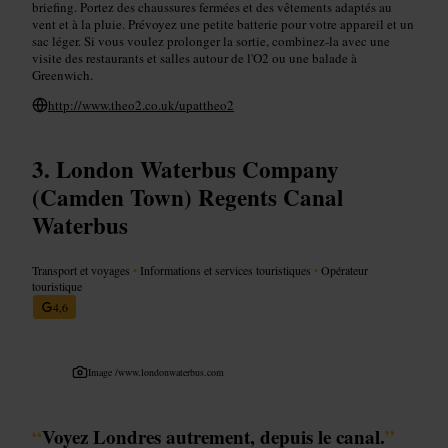
briefing. Portez des chaussures fermées et des vêtements adaptés au
vent et à la pluie. Prévoyez une petite batterie pour votre appareil et un
sac léger. Si vous voulez prolonger la sortie, combinez-la avec une
visite des restaurants et salles autour de l'O2 ou une balade à
Greenwich.
http://www.theo2.co.uk/upattheo2
London Waterbus Company
(Camden Town) Regents Canal
Waterbus
Transport et voyages
•
Informations et services touristiques
•
Opérateur
touristique
4,6
Image /
www.londonwaterbus.com
“
Voyez Londres autrement, depuis le canal.
”