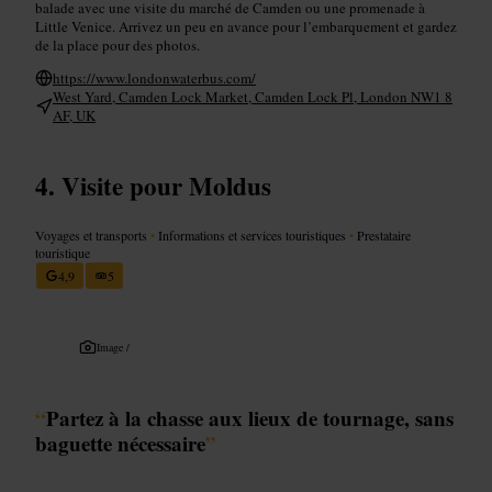
balade avec une visite du marché de Camden ou une promenade à
Little Venice. Arrivez un peu en avance pour l’embarquement et gardez
de la place pour des photos.
https://www.londonwaterbus.com/
West Yard, Camden Lock Market, Camden Lock Pl, London NW1 8
AF, UK
Visite pour Moldus
Voyages et transports
•
Informations et services touristiques
•
Prestataire
touristique
4,9
5
Image /
“
Partez à la chasse aux lieux de tournage, sans
baguette nécessaire
”