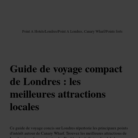
Image /
Google AI
Point A Hotels
/
Londres
/
Point A Londres, Canary Wharf
/
Points forts
Guide de voyage compact
de Londres : les
meilleures attractions
locales
Ce guide de voyage concis sur Londres répertorie les principaux points
d'intérêt autour de Canary Wharf. Trouvez les meilleures attractions de