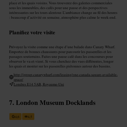
place et les quais voisins. Vous trouverez des galeries commerciales
sous les immeubles, des cafés pour une pause et des perspectives
intéressantes sur les tours alentour. L’ambiance change au fil des heures
: beaucoup d’activité en semaine, atmosphère plus calme le week‑end.
Planifiez votre visite
Prévoyez la visite comme une étape d’une balade dans Canary Wharf.
Emportez de bonnes chaussures pour parcourir les passerelles et les
passages souterrains. Faites une pause café dans les concourses pour
observer le va‑et‑vient. Si vous cherchez des vues différentes, longer
les quais et monter sur les passerelles piétonnes autour des bassins.
http://group.canarywharf.com/leasing/one-canada-square-available-
space/
Londres E14 5AB, Royaume-Uni
London Museum Docklands
4,6
4,5