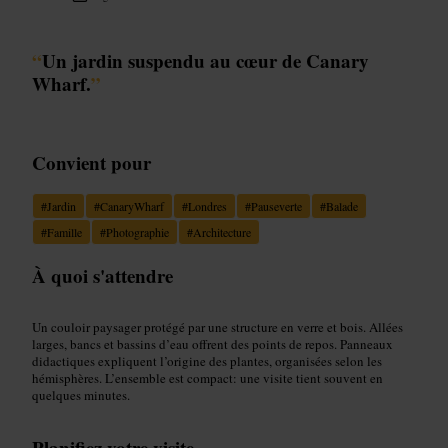
“
Un jardin suspendu au cœur de Canary
Wharf.
”
Convient pour
#
Jardin
#
CanaryWharf
#
Londres
#
Pauseverte
#
Balade
#
Famille
#
Photographie
#
Architecture
À quoi s'attendre
Un couloir paysager protégé par une structure en verre et bois. Allées
larges, bancs et bassins d’eau offrent des points de repos. Panneaux
didactiques expliquent l’origine des plantes, organisées selon les
hémisphères. L’ensemble est compact: une visite tient souvent en
quelques minutes.
Planifiez votre visite