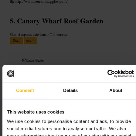
http://www.tourformuggles.com/
Canary Wharf Roof Garden
Sites et espaces extérieurs
•
Toit-terrasse
4,7
4,3
Image /
Dezeen
“
Un coin de verdure au cœur des tours.
”
Consent
Details
About
Convient pour
This website uses cookies
#
Jardinurbain
#
Canarywharf
#
Balade
#
Botanique
#
Famille
We use cookies to personalise content and ads, to provide
#
Pointdevue
#
Calme
social media features and to analyse our traffic. We also