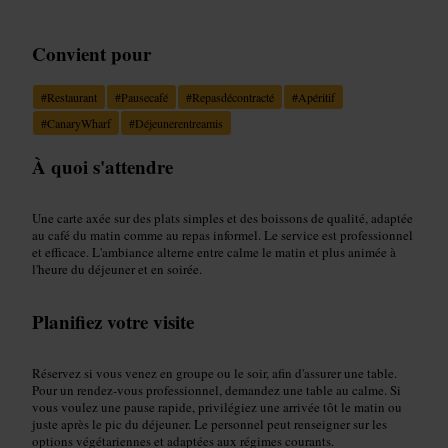
Convient pour
#
Restaurant
#
Pausecafé
#
Repasdécontracté
#
Apéritif
#
CanaryWharf
#
Déjeunerentreamis
À quoi s'attendre
Une carte axée sur des plats simples et des boissons de qualité, adaptée
au café du matin comme au repas informel. Le service est professionnel
et efficace. L'ambiance alterne entre calme le matin et plus animée à
l'heure du déjeuner et en soirée.
Planifiez votre visite
Réservez si vous venez en groupe ou le soir, afin d'assurer une table.
Pour un rendez-vous professionnel, demandez une table au calme. Si
vous voulez une pause rapide, privilégiez une arrivée tôt le matin ou
juste après le pic du déjeuner. Le personnel peut renseigner sur les
options végétariennes et adaptées aux régimes courants.