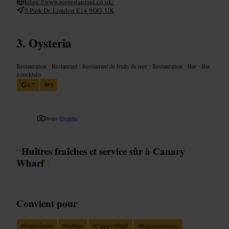
https://www.roerestaurant.co.uk/
5 Park Dr, London E14 9GG, UK
Oysteria
Restauration
•
Restaurant
•
Restaurant de fruits de mer
•
Restauration
•
Bar
•
Bar
à cocktails
4,7
5
Image /
Oysteria
“
Huîtres fraîches et service sûr à Canary
Wharf
”
Convient pour
#
Fruitsdemer
#
Huîtres
#
CanaryWharf
#
Repasentreamis