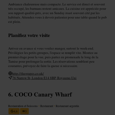
Ambiance chaleureuse mais compacte. Le service est direct et souvent
très occupé, les barmans restent amicaux. La cuisine est appréciée pour
son rapport qualité-prix, avec un Sunday roast souvent cité par les
habitués. Attendez-vous à devoir patienter pour une table quand le pub
est plein.
Planifiez votre visite
Arrivez en avance si vous voulez manger, surtout le week-end.
Privilégiez les petits groupes, l'espace se remplit vite. Montez au
premier étage pour la vue, puis partez en promenade le long de la
Tamise pour prolonger la sortie. Les réservations semblent peu
courantes, prévoyez de faire la queue si nécessaire.
http://thegrapes.co.uk/
76 Narrow St, London E14 8BP, Royaume-Uni
COCO Canary Wharf
Restauration et boissons
•
Restaurant
•
Restaurant argentin
4,6
5