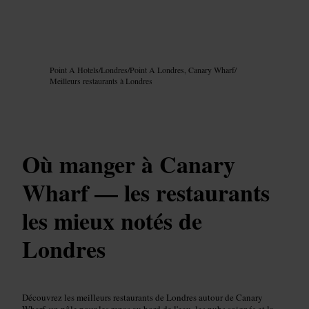
Image /
Google AI
Point A Hotels
/
Londres
/
Point A Londres, Canary Wharf
/
Meilleurs restaurants à Londres
Où manger à Canary
Wharf — les restaurants
les mieux notés de
Londres
Découvrez les meilleurs restaurants de Londres autour de Canary
Wharf, un pôle pour les repas au bord de l'eau, les pubs soignés et la