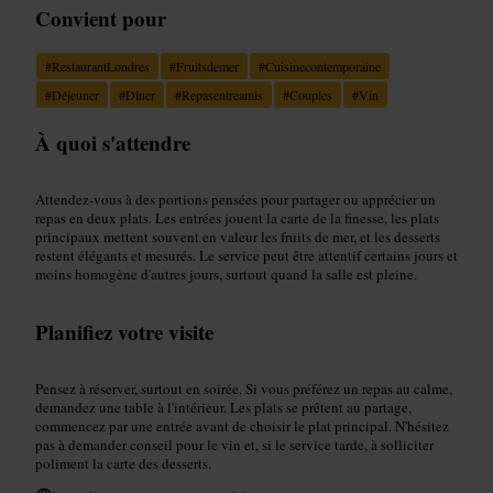
Convient pour
#
RestaurantLondres
#
Fruitsdemer
#
Cuisinecontemporaine
#
Déjeuner
#
Dîner
#
Repasentreamis
#
Couples
#
Vin
À quoi s'attendre
Attendez-vous à des portions pensées pour partager ou apprécier un
repas en deux plats. Les entrées jouent la carte de la finesse, les plats
principaux mettent souvent en valeur les fruits de mer, et les desserts
restent élégants et mesurés. Le service peut être attentif certains jours et
moins homogène d'autres jours, surtout quand la salle est pleine.
Planifiez votre visite
Pensez à réserver, surtout en soirée. Si vous préférez un repas au calme,
demandez une table à l'intérieur. Les plats se prêtent au partage,
commencez par une entrée avant de choisir le plat principal. N'hésitez
pas à demander conseil pour le vin et, si le service tarde, à solliciter
poliment la carte des desserts.