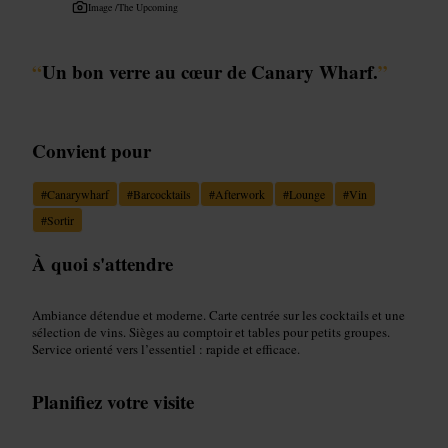
Image /
The Upcoming
“
Un bon verre au cœur de Canary Wharf.
”
Convient pour
#
Canarywharf
#
Barcocktails
#
Afterwork
#
Lounge
#
Vin
#
Sortir
À quoi s'attendre
Ambiance détendue et moderne. Carte centrée sur les cocktails et une
sélection de vins. Sièges au comptoir et tables pour petits groupes.
Service orienté vers l’essentiel : rapide et efficace.
Planifiez votre visite