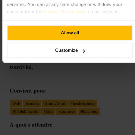
The Grapes
services. You can at any time change or withdraw your
consent from the
Cookie Declaration
on our website.
Restauration et boissons
•
Bar
•
Pub
4,5
4
Allow all
Image /
Customize
“
Un pub au bord de la Tamise, simple et
convivial.
”
Convient pour
#
Pub
#
Londres
#
CanaryWharf
#
Borddelatamise
#
RôtiduDimanche
#
Bière
#
Ambiance
#
Patrimoine
À quoi s'attendre