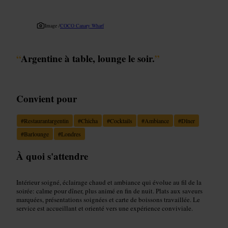
Image /
COCO Canary Wharf
“
Argentine à table, lounge le soir.
”
Convient pour
#
Restaurantargentin
#
Chicha
#
Cocktails
#
Ambiance
#
Dîner
#
Barlounge
#
Londres
À quoi s'attendre
Intérieur soigné, éclairage chaud et ambiance qui évolue au fil de la
soirée: calme pour dîner, plus animé en fin de nuit. Plats aux saveurs
marquées, présentations soignées et carte de boissons travaillée. Le
service est accueillant et orienté vers une expérience conviviale.