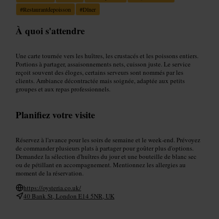
#
Restaurantdepoisson
#
Dîner
À quoi s'attendre
Une carte tournée vers les huîtres, les crustacés et les poissons entiers.
Portions à partager, assaisonnements nets, cuisson juste. Le service
reçoit souvent des éloges, certains serveurs sont nommés par les
clients. Ambiance décontractée mais soignée, adaptée aux petits
groupes et aux repas professionnels.
Planifiez votre visite
Réservez à l'avance pour les soirs de semaine et le week‑end. Prévoyez
de commander plusieurs plats à partager pour goûter plus d'options.
Demandez la sélection d'huîtres du jour et une bouteille de blanc sec
ou de pétillant en accompagnement. Mentionnez les allergies au
moment de la réservation.
https://oysteria.co.uk/
40 Bank St, London E14 5NR, UK