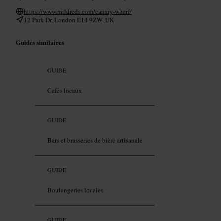
https://www.mildreds.com/canary-wharf/
12 Park Dr, London E14 9ZW, UK
Guides similaires
GUIDE
Cafés locaux
GUIDE
Bars et brasseries de bière artisanale
GUIDE
Boulangeries locales
GUIDE