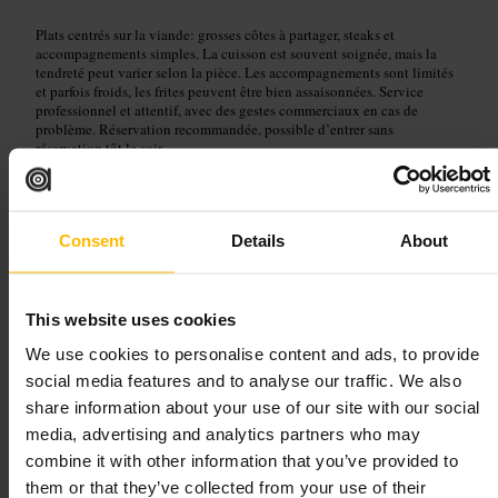
Plats centrés sur la viande: grosses côtes à partager, steaks et
accompagnements simples. La cuisson est souvent soignée, mais la
tendreté peut varier selon la pièce. Les accompagnements sont limités
et parfois froids, les frites peuvent être bien assaisonnées. Service
professionnel et attentif, avec des gestes commerciaux en cas de
problème. Réservation recommandée, possible d’entrer sans
réservation tôt le soir.
Planifiez votre visite
Consent
Details
About
Réservez si vous venez en soirée ou le dimanche. Pour un sans-
réservation, arrivez tôt. Indiquez la cuisson désirée pour les steaks. Si
vous voulez un légume chaud, demandez des alternatives (par exemple
champignons sans toast). Pour un anniversaire ou une occasion,
This website uses cookies
signalez-le à l’avance, le personnel prend souvent soin des détails.
We use cookies to personalise content and ads, to provide
https://theblacklock.com/restaurants/canary-wharf/?utm_source=G
social media features and to analyse our traffic. We also
MB&utm_medium=website%20click&utm_campaign=SDM&utm_
share information about your use of our site with our social
id=GMB
5 Frobisher Psge, London E14 4EE, UK
media, advertising and analytics partners who may
combine it with other information that you’ve provided to
them or that they’ve collected from your use of their