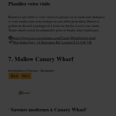
Planifiez votre visite
Réservez une table si vous venez en groupe ou le week-end. Indiquez
si vous voulez une zone lounge ou une table pour dîner. Pensez à
goûter un dessert à partager et à tester la chicha si cela vous tente.
Tenue smart-casual recommandée pour se fondre dans l'ambiance.
https://www.coco-restaurants.com/CanaryWharf/index.html
West India Quay, 14 Hertsmere Rd, London E14 4AF, UK
Mallow Canary Wharf
Restauration et boissons
•
Restaurant
4,8
4,5
Image /
“
Saveurs modernes à Canary Wharf
”