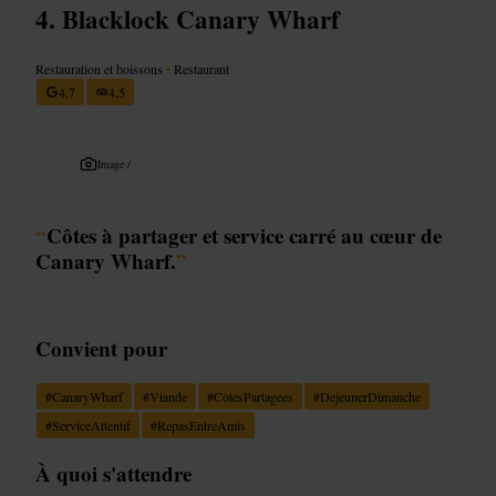
Blacklock Canary Wharf
Restauration et boissons
•
Restaurant
4,7
4,5
Image /
“
Côtes à partager et service carré au cœur de
Canary Wharf.
”
Convient pour
#
CanaryWharf
#
Viande
#
CotesPartagees
#
DejeunerDimanche
#
ServiceAttentif
#
RepasEntreAmis
À quoi s'attendre