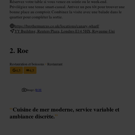
Réservez votre table si vous venez en soirée ou le week-end.
Privilégiez une tenue smart-casual. Arrivez un peu tôt pour trouver une
bonne place au comptoir. Combinez la visite avec une balade dans le
quartier pour compléter la sortie.
https://brothermarcus.co.uk/locations/canary-wharf/
YY Building, Reuters Plaza, Londres E14 5HX, Royaume-Uni
Roe
Restauration et boissons
•
Restaurant
4,5
4,5
Image /
ROE
“
Cuisine de mer moderne, service variable et
ambiance discrète.
”