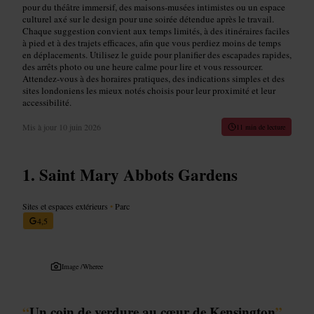
pour du théâtre immersif, des maisons-musées intimistes ou un espace
culturel axé sur le design pour une soirée détendue après le travail.
Chaque suggestion convient aux temps limités, à des itinéraires faciles
à pied et à des trajets efficaces, afin que vous perdiez moins de temps
en déplacements. Utilisez le guide pour planifier des escapades rapides,
des arrêts photo ou une heure calme pour lire et vous ressourcer.
Attendez-vous à des horaires pratiques, des indications simples et des
sites londoniens les mieux notés choisis pour leur proximité et leur
accessibilité.
Mis à jour
10 juin 2026
11 min de lecture
Saint Mary Abbots Gardens
Sites et espaces extérieurs
•
Parc
4,5
Image /
Wheree
“
Un coin de verdure au cœur de Kensington
”