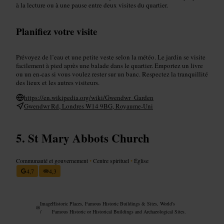
à la lecture ou à une pause entre deux visites du quartier.
Planifiez votre visite
Prévoyez de l’eau et une petite veste selon la météo. Le jardin se visite
facilement à pied après une balade dans le quartier. Emportez un livre
ou un en-cas si vous voulez rester sur un banc. Respectez la tranquillité
des lieux et les autres visiteurs.
https://en.wikipedia.org/wiki/Gwendwr_Garden
Gwendwr Rd, Londres W14 9BG, Royaume-Uni
St Mary Abbots Church
Communauté et gouvernement
•
Centre spirituel
•
Église
4,7
4,3
Image
Historic Places, Famous Historic Buildings & Sites, World's
/
Famous Historic or Historical Buildings and Archaeological Sites.