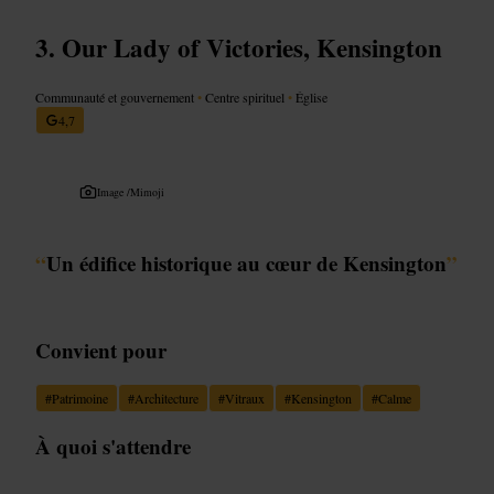
Our Lady of Victories, Kensington
Communauté et gouvernement
•
Centre spirituel
•
Église
4,7
Image /
Mimoji
“
Un édifice historique au cœur de Kensington
”
Convient pour
#
Patrimoine
#
Architecture
#
Vitraux
#
Kensington
#
Calme
À quoi s'attendre