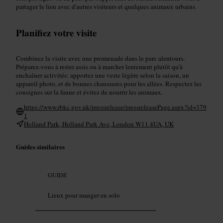
partager le lieu avec d'autres visiteurs et quelques animaux urbains.
Planifiez votre visite
Combinez la visite avec une promenade dans le parc alentours.
Préparez-vous à rester assis ou à marcher lentement plutôt qu'à
enchaîner activités: apportez une veste légère selon la saison, un
appareil photo, et de bonnes chaussures pour les allées. Respectez les
consignes sur la faune et évitez de nourrir les animaux.
https://www.rbkc.gov.uk/pressrelease/pressreleasePage.aspx?id=379
1
Holland Park, Holland Park Ave, London W11 4UA, UK
Guides similaires
GUIDE
Lieux pour manger en solo