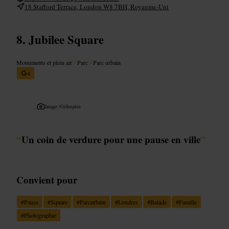
18 Stafford Terrace, London W8 7BH, Royaume-Uni
Jubilee Square
Monuments et plein air
•
Parc
•
Parc urbain
4
Image /
Gillespies
“
Un coin de verdure pour une pause en ville
”
Convient pour
#
Pause
#
Square
#
Parcurbain
#
Londres
#
Balade
#
Famille
#
Photographie