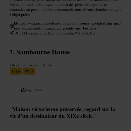
Faites un tour à la boutique pour voir des pièces à emporter, et
demandez au personnel des recommandations si vous cherchez un type
d'objet précis.
https://www.japanhouselondon.uk/?utm_source=google&utm_med
ium=organic&utm_campaign=google_my_business
101-111 Kensington High St, London W8 5SA, UK
Sambourne House
Arts et divertissement
•
Musée
4,6
4,5
Image /
DOUK
“
Maison victorienne préservée, regard sur la
vie d'un dessinateur du XIXe siècle.
”