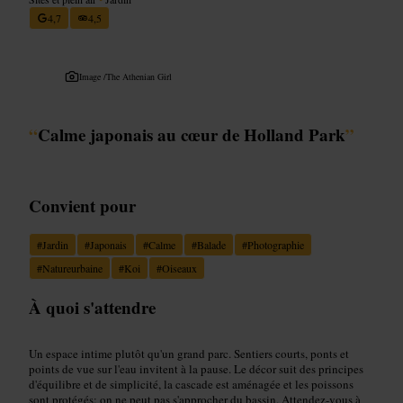
4,7
4,5
Image /
The Athenian Girl
“
Calme japonais au cœur de Holland Park
”
Convient pour
#
Jardin
#
Japonais
#
Calme
#
Balade
#
Photographie
#
Natureurbaine
#
Koi
#
Oiseaux
À quoi s'attendre
Un espace intime plutôt qu'un grand parc. Sentiers courts, ponts et
points de vue sur l'eau invitent à la pause. Le décor suit des principes
d'équilibre et de simplicité, la cascade est aménagée et les poissons
sont protégés: on ne peut pas s'approcher du bassin. Attendez-vous à