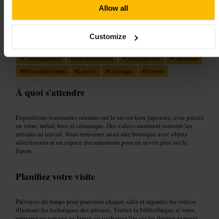
Allow all
Convient pour
Customize
#
Culturejaponaise
#
Artisanatjaponais
#
Designjaponais
#
Galeriedart
#
Muséedelacréation
#
Londres
#
Céramique
#
Verrerie
À quoi s'attendre
Expositions tournantes centrées sur le savoir-faire japonais, avec pièces
en verre, métal, bois et céramique. Des vidéos montrent souvent les
artisans au travail. Vous trouverez aussi une boutique avec objets
sélectionnés et un espace documentaire pour en savoir plus sur le
Japon.
Planifiez votre visite
Prévoyez du temps pour parcourir chaque salle et regarder les vidéos
illustrant les techniques des artisans. Visitez la bibliothèque si vous
préparez un voyage au Japon ou souhaitez lire sur les thèmes exposés.