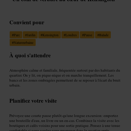
Convient pour
#
Parc
#
Jardin
#
Kensington
#
Londres
#
Pause
#
Balade
#
Natureurbaine
À quoi s'attendre
Atmosphère calme et familiale, fréquentée surtout par des habitants du
quartier. On y lit, on pique-nique et on marche tranquillement. Les
bancs et les zones ombragées permettent de se reposer à l'écart du bruit
urbain.
Planifiez votre visite
Prévoyez une courte pause plutôt qu'une longue excursion: emportez
une bouteille d'eau, un livre ou un en-cas. Combinez la visite avec les
boutiques et cafés voisins pour une sortie pratique. Pensez à une tenue
confortable si vous voulez vous promener dans le quartier après.