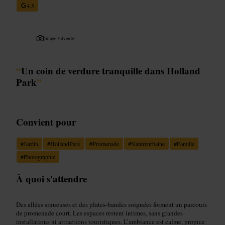
4,5
Image /
idverde
“
Un coin de verdure tranquille dans Holland
Park
”
Convient pour
#
Jardin
#
HollandPark
#
Promenade
#
Natureurbaine
#
Famille
#
Photographie
À quoi s'attendre
Des allées sinueuses et des plates-bandes soignées forment un parcours
de promenade court. Les espaces restent intimes, sans grandes
installations ni attractions touristiques. L’ambiance est calme, propice