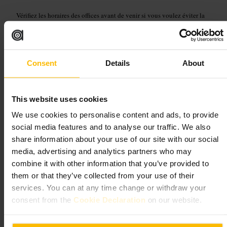
Vérifiez les horaires des offices avant de venir si vous voulez éviter la
foule ou assister à un service. Habillez-vous de façon respectueuse et
gardez le silence à l'intérieur. La plupart des visiteurs prennent 30 à 60
minutes sur place, prévoyez un peu plus si vous voulez lire les plaques
historiques ou rester pour un moment de recueillement. Renseignez-
vous en ligne sur l'accessibilité si vous avez des besoins spécifiques.
Consent
Details
About
http://www.smaw8.org/
Kensington Church St, London W8 4LA, UK
This website uses cookies
Japan House London
We use cookies to personalise content and ads, to provide
social media features and to analyse our traffic. We also
Arts et divertissement
•
Galerie d'art
share information about your use of our site with our social
4,6
4,4
media, advertising and analytics partners who may
combine it with other information that you’ve provided to
them or that they’ve collected from your use of their
Image /
www.japanhouselondon.uk
services. You can at any time change or withdraw your
consent from the
Cookie Declaration
on our website.
“
Design, artisanat et goût du Japon au cœur
de Londres
”