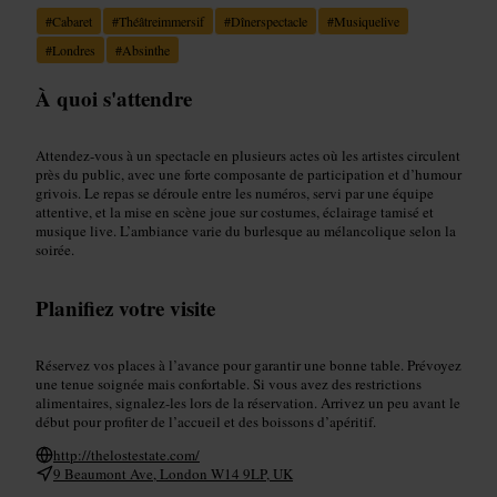
#
Cabaret
#
Théâtreimmersif
#
Dînerspectacle
#
Musiquelive
#
Londres
#
Absinthe
À quoi s'attendre
Attendez-vous à un spectacle en plusieurs actes où les artistes circulent
près du public, avec une forte composante de participation et d’humour
grivois. Le repas se déroule entre les numéros, servi par une équipe
attentive, et la mise en scène joue sur costumes, éclairage tamisé et
musique live. L’ambiance varie du burlesque au mélancolique selon la
soirée.
Planifiez votre visite
Réservez vos places à l’avance pour garantir une bonne table. Prévoyez
une tenue soignée mais confortable. Si vous avez des restrictions
alimentaires, signalez-les lors de la réservation. Arrivez un peu avant le
début pour profiter de l’accueil et des boissons d’apéritif.
http://thelostestate.com/
9 Beaumont Ave, London W14 9LP, UK