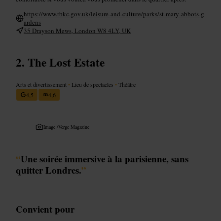
https://www.rbkc.gov.uk/leisure-and-culture/parks/st-mary-abbots-g
ardens
35 Drayson Mews, London W8 4LY, UK
The Lost Estate
Arts et divertissement
•
Lieu de spectacles
•
Théâtre
4,5
4,6
Image /
Verge Magazine
“
Une soirée immersive à la parisienne, sans
quitter Londres.
”
Convient pour