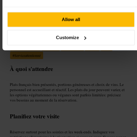
“
Cuisine française soignée et service attentif
dans le quartier de Kensington.
”
Allow all
Convient pour
Customize
#
Cuisinefrançaise
#
Londres
#
Kensington
#
Dîner
#
Vin
#
Serviceattentionné
À quoi s'attendre
Plats français bien présentés, portions généreuses et choix de vins. Le
personnel est accueillant et réactif. Les plats du jour peuvent varier, et
les options végétariennes ou véganes sont parfois limitées: précisez
vos besoins au moment de la réservation.
Planifiez votre visite
Réservez surtout pour les soirées et les week-ends. Indiquez vos
restrictions alimentaires à la réservation si vous en avez. Si vous venez