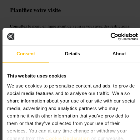
Planifiez votre visite
Consultez le menu en ligne avant de venir si vous avez des restrictions
alimentaires. Si vous venez en groupe, prévoyez d’arriver un peu avant
le pic d’affluence pour limiter l’attente. Pensez à la formule
accompagnement + boisson pour un repas complet. Si le restaurant est
bondé, l’option à emporter ou la livraison sont pratiques et rapides.
Consent
Details
About
http://bandofburgers.co.uk/
98 Lillie Rd, London SW6 7SR, UK
This website uses cookies
Côte Kensington
We use cookies to personalise content and ads, to provide
social media features and to analyse our traffic. We also
Restauration et boissons
•
Restaurant
•
Restaurant français
share information about your use of our site with our social
4,4
4,5
media, advertising and analytics partners who may
combine it with other information that you’ve provided to
Image /
Côte Brasserie
them or that they’ve collected from your use of their
services. You can at any time change or withdraw your
consent from the
Cookie Declaration
on our website.