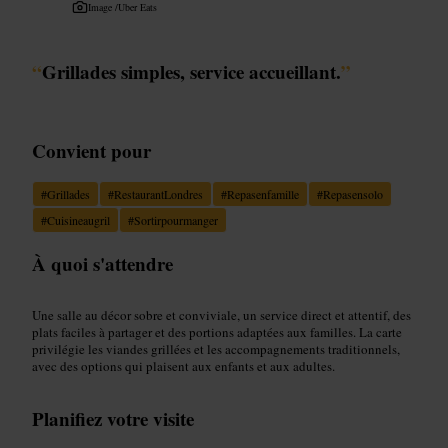
Image /
Uber Eats
“
Grillades simples, service accueillant.
”
Convient pour
#
Grillades
#
RestaurantLondres
#
Repasenfamille
#
Repasensolo
#
Cuisineaugril
#
Sortirpourmanger
À quoi s'attendre
Une salle au décor sobre et conviviale, un service direct et attentif, des
plats faciles à partager et des portions adaptées aux familles. La carte
privilégie les viandes grillées et les accompagnements traditionnels,
avec des options qui plaisent aux enfants et aux adultes.
Planifiez votre visite