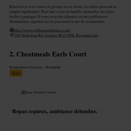
Réservez si vous venez en groupe ou en soirée, les tables peuvent se
remplir rapidement. Pour une visite en famille, demandez des plats
faciles à partager. Si vous avez des allergies ou des préférences
alimentaires, signalez-les au personnel avant de commander.
http://www.grillhousefulham.co.uk/
198 North End Rd, Londres W14 9NX, Royaume-Uni
Cheatmeals Earls Court
Restauration et boissons
•
Restaurant
4,6
Image /
Roneford Catering
“
Repas copieux, ambiance détendue.
”