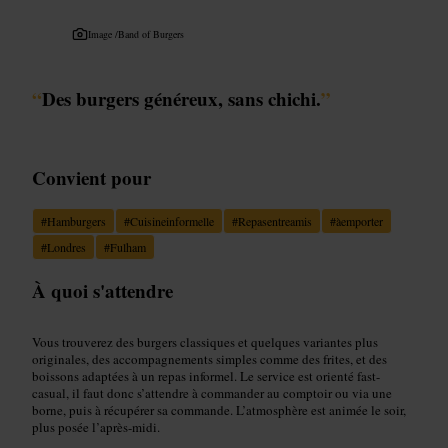
Image /
Band of Burgers
“
Des burgers généreux, sans chichi.
”
Convient pour
#
Hamburgers
#
Cuisineinformelle
#
Repasentreamis
#
àemporter
#
Londres
#
Fulham
À quoi s'attendre
Vous trouverez des burgers classiques et quelques variantes plus
originales, des accompagnements simples comme des frites, et des
boissons adaptées à un repas informel. Le service est orienté fast-
casual, il faut donc s’attendre à commander au comptoir ou via une
borne, puis à récupérer sa commande. L’atmosphère est animée le soir,
plus posée l’après-midi.