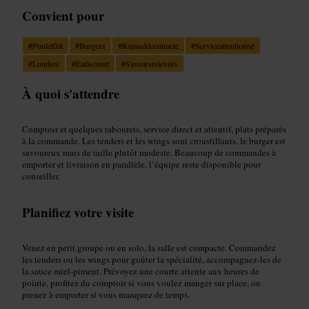
Convient pour
#
Pouletfrit
#
Burgers
#
Repasdécontracté
#
Serviceattentionné
#
Londres
#
Earlscourt
#
Saveursrelevées
À quoi s'attendre
Comptoir et quelques tabourets, service direct et attentif, plats préparés
à la commande. Les tenders et les wings sont croustillants, le burger est
savoureux mais de taille plutôt modeste. Beaucoup de commandes à
emporter et livraison en parallèle, l’équipe reste disponible pour
conseiller.
Planifiez votre visite
Venez en petit groupe ou en solo, la salle est compacte. Commandez
les tenders ou les wings pour goûter la spécialité, accompagnez-les de
la sauce miel-piment. Prévoyez une courte attente aux heures de
pointe, profitez du comptoir si vous voulez manger sur place, ou
prenez à emporter si vous manquez de temps.