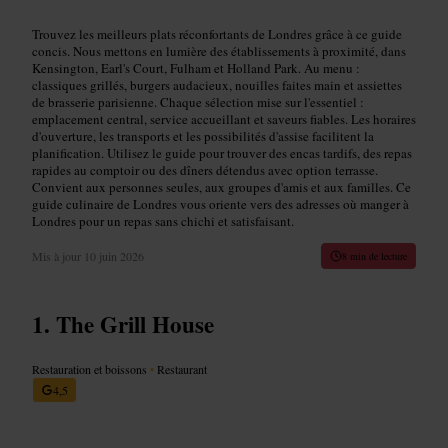
Trouvez les meilleurs plats réconfortants de Londres grâce à ce guide
concis. Nous mettons en lumière des établissements à proximité, dans
Kensington, Earl's Court, Fulham et Holland Park. Au menu :
classiques grillés, burgers audacieux, nouilles faites main et assiettes
de brasserie parisienne. Chaque sélection mise sur l'essentiel :
emplacement central, service accueillant et saveurs fiables. Les horaires
d'ouverture, les transports et les possibilités d'assise facilitent la
planification. Utilisez le guide pour trouver des encas tardifs, des repas
rapides au comptoir ou des dîners détendus avec option terrasse.
Convient aux personnes seules, aux groupes d'amis et aux familles. Ce
guide culinaire de Londres vous oriente vers des adresses où manger à
Londres pour un repas sans chichi et satisfaisant.
Mis à jour
10 juin 2026
8 min de lecture
The Grill House
Restauration et boissons
•
Restaurant
4,5