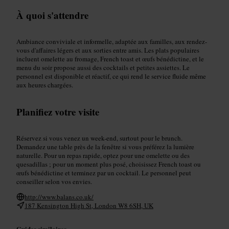
À quoi s'attendre
Ambiance conviviale et informelle, adaptée aux familles, aux rendez-
vous d'affaires légers et aux sorties entre amis. Les plats populaires
incluent omelette au fromage, French toast et œufs bénédictine, et le
menu du soir propose aussi des cocktails et petites assiettes. Le
personnel est disponible et réactif, ce qui rend le service fluide même
aux heures chargées.
Planifiez votre visite
Réservez si vous venez un week-end, surtout pour le brunch.
Demandez une table près de la fenêtre si vous préférez la lumière
naturelle. Pour un repas rapide, optez pour une omelette ou des
quesadillas ; pour un moment plus posé, choisissez French toast ou
œufs bénédictine et terminez par un cocktail. Le personnel peut
conseiller selon vos envies.
http://www.balans.co.uk/
187 Kensington High St, London W8 6SH, UK
Guides similaires