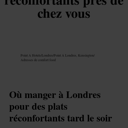
chez vous
Image /
Google AI
Point A Hotels
/
Londres
/
Point A Londres, Kensington
/
Adresses de comfort food
Où manger à Londres
pour des plats
réconfortants tard le soir