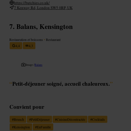
https://butchies.co.uk/
7 Kenway Rd, London SW5 0RP, UK
Balans, Kensington
Restauration et boissons
•
Restaurant
4,4
4,3
Image /
Balans
“
Petit-déjeuner soigné, accueil chaleureux.
”
Convient pour
#
Brunch
#
PetitDéjeuner
#
CuisineDécontractée
#
Cocktails
#
Kensington
#
EnFamille