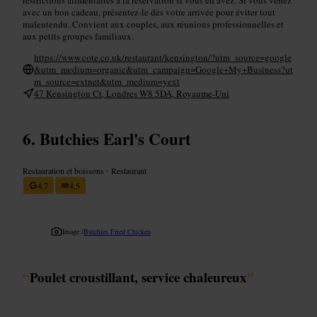
avec un bon cadeau, présentez-le dès votre arrivée pour éviter tout
malentendu. Convient aux couples, aux réunions professionnelles et
aux petits groupes familiaux.
https://www.cote.co.uk/restaurant/kensington/?utm_source=google
&utm_medium=organic&utm_campaign=Google+My+Business?ut
m_source=extnet&utm_medium=yext
47 Kensington Ct, Londres W8 5DA, Royaume-Uni
Butchies Earl's Court
Restauration et boissons
•
Restaurant
4,7
4,5
Image /
Butchies Fried Chicken
“
Poulet croustillant, service chaleureux
”