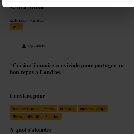
Maroush
Restauration
•
Restaurant
4,6
Image /
Maroush
“
Cuisine libanaise conviviale pour partager un
bon repas à Londres.
”
Convient pour
#
CuisineLibanaise
#
Mezze
#
Grillades
#
RepasEnGroupe
#
RestaurantFamilial
#
Londres
À quoi s'attendre