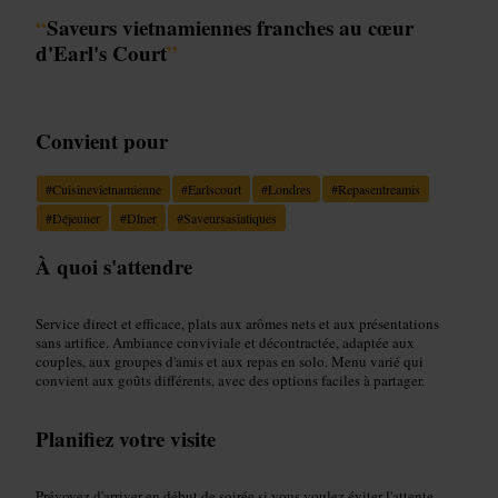
“
Saveurs vietnamiennes franches au cœur
d'Earl's Court
”
Convient pour
#
Cuisinevietnamienne
#
Earlscourt
#
Londres
#
Repasentreamis
#
Déjeuner
#
Dîner
#
Saveursasiatiques
À quoi s'attendre
Service direct et efficace, plats aux arômes nets et aux présentations
sans artifice. Ambiance conviviale et décontractée, adaptée aux
couples, aux groupes d'amis et aux repas en solo. Menu varié qui
convient aux goûts différents, avec des options faciles à partager.
Planifiez votre visite
Prévoyez d'arriver en début de soirée si vous voulez éviter l'attente.