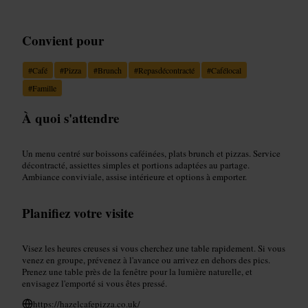
Convient pour
#
Café
#
Pizza
#
Brunch
#
Repasdécontracté
#
Cafélocal
#
Famille
À quoi s'attendre
Un menu centré sur boissons caféinées, plats brunch et pizzas. Service
décontracté, assiettes simples et portions adaptées au partage.
Ambiance conviviale, assise intérieure et options à emporter.
Planifiez votre visite
Visez les heures creuses si vous cherchez une table rapidement. Si vous
venez en groupe, prévenez à l'avance ou arrivez en dehors des pics.
Prenez une table près de la fenêtre pour la lumière naturelle, et
envisagez l'emporté si vous êtes pressé.
https://hazelcafepizza.co.uk/