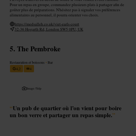
Pour un repas en groupe, commandez plusieurs plats à partager afin de
goûter plus de préparations. N'hésitez pas à signaler vos préférences
alimentaires au personnel, il pourra orienter vos choix.
https://medsalleh.co.uk/viet-earls-court
32-36 Hogarth Rd, London SW5 0PU, UK
The Pembroke
Restauration et boissons
•
Bar
4,2
4
Image /
Yelp
“
Un pub de quartier où l’on vient pour boire
un bon verre et partager un repas simple.
”