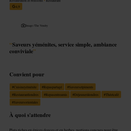
Restauration et boissons
•
Restaurant
4,9
Image /
The Vendry
“
Saveurs yéménites, service simple, ambiance
conviviale
”
Convient pour
#
Cuisineyéménite
#
Repaspartagé
#
Saveursetpiments
#
Restaurantlondres
#
Repasentreamis
#
Déjeuneràlondres
#
Théetcafé
#
Saveursorientales
À quoi s'attendre
Plats riches en épices douces et en herbes, portions conçues pour être