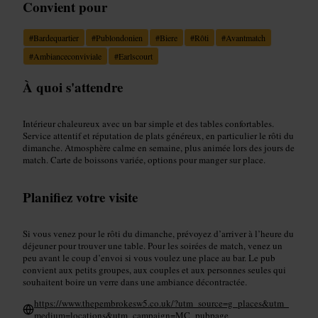
Convient pour
#
Bardequartier
#
Publondonien
#
Biere
#
Rôti
#
Avantmatch
#
Ambianceconviviale
#
Earlscourt
À quoi s'attendre
Intérieur chaleureux avec un bar simple et des tables confortables.
Service attentif et réputation de plats généreux, en particulier le rôti du
dimanche. Atmosphère calme en semaine, plus animée lors des jours de
match. Carte de boissons variée, options pour manger sur place.
Planifiez votre visite
Si vous venez pour le rôti du dimanche, prévoyez d’arriver à l’heure du
déjeuner pour trouver une table. Pour les soirées de match, venez un
peu avant le coup d’envoi si vous voulez une place au bar. Le pub
convient aux petits groupes, aux couples et aux personnes seules qui
souhaitent boire un verre dans une ambiance décontractée.
https://www.thepembrokesw5.co.uk/?utm_source=g_places&utm_
medium=locations&utm_campaign=MC_pubpage