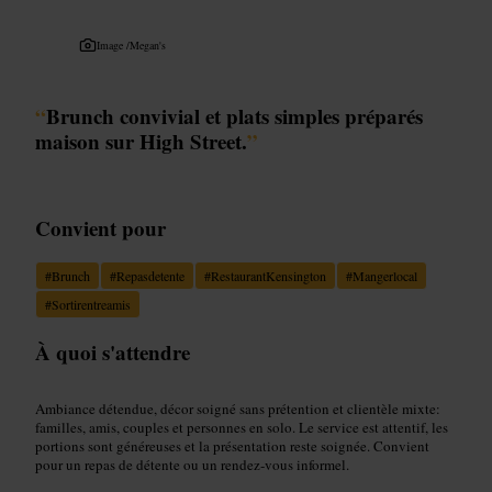
Image /
Megan's
“
Brunch convivial et plats simples préparés
maison sur High Street.
”
Convient pour
#
Brunch
#
Repasdetente
#
RestaurantKensington
#
Mangerlocal
#
Sortirentreamis
À quoi s'attendre
Ambiance détendue, décor soigné sans prétention et clientèle mixte:
familles, amis, couples et personnes en solo. Le service est attentif, les
portions sont généreuses et la présentation reste soignée. Convient
pour un repas de détente ou un rendez‑vous informel.