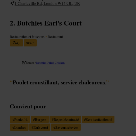
1 Charleville Rd, London W14 9JL, UK
Butchies Earl's Court
Restauration et boissons
•
Restaurant
4,7
4,5
Image /
Butchies Fried Chicken
“
Poulet croustillant, service chaleureux
”
Convient pour
#
Pouletfrit
#
Burgers
#
Repasdécontracté
#
Serviceattentionné
#
Londres
#
Earlscourt
#
Saveursrelevées