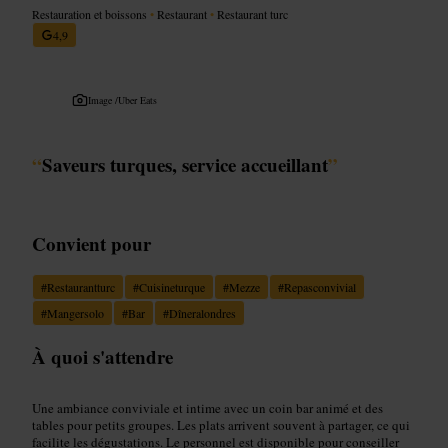
Restauration et boissons
•
Restaurant
•
Restaurant turc
4,9
Image /
Uber Eats
“
Saveurs turques, service accueillant
”
Convient pour
#
Restaurantturc
#
Cuisineturque
#
Mezze
#
Repasconvivial
#
Mangersolo
#
Bar
#
Dîneralondres
À quoi s'attendre
Une ambiance conviviale et intime avec un coin bar animé et des
tables pour petits groupes. Les plats arrivent souvent à partager, ce qui
facilite les dégustations. Le personnel est disponible pour conseiller