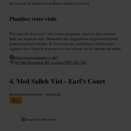
les accords et adapter les portions selon vos envies.
Planifiez votre visite
Prévoyez de réserver si vous venez en groupe, sinon le bar convient
bien aux repas en solo. Demandez des suggestions au personnel pour
goûter plusieurs mezzés. Si vous avez des préférences alimentaires,
signalez-les à l'arrivée pour qu'on vous oriente sur les options du menu.
https://anarestaurant.co.uk/
263 Old Brompton Rd, London SW5 9JA, UK
Med Salleh Viet - Earl’s Court
Restauration et boissons
•
Restaurant
4,9
Image /
med salleh london