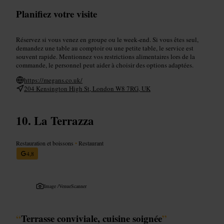
Planifiez votre visite
Réservez si vous venez en groupe ou le week‑end. Si vous êtes seul,
demandez une table au comptoir ou une petite table, le service est
souvent rapide. Mentionnez vos restrictions alimentaires lors de la
commande, le personnel peut aider à choisir des options adaptées.
https://megans.co.uk/
204 Kensington High St, London W8 7RG, UK
La Terrazza
Restauration et boissons
•
Restaurant
4,8
Image /
VenueScanner
“
Terrasse conviviale, cuisine soignée
”