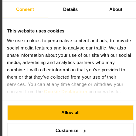
À quoi s'attendre
Consent
Details
About
Ambiance détendue et classique de pub britannique. Intérieur avec
tables en bois et coins propices aux conversations calmes. Le service
est attentionné sans être intrusif. Les plats sont généreux et préparés à
This website uses cookies
partir d'ingrédients frais. Le comptoir convient pour un verre en solo,
We use cookies to personalise content and ads, to provide
tandis qu'une zone repas peut être utilisée pour des groupes.
social media features and to analyse our traffic. We also
share information about your use of our site with our social
Planifiez votre visite
media, advertising and analytics partners who may
combine it with other information that you’ve provided to
Réservez si vous venez en groupe, la salle peut être privatisée pour des
them or that they’ve collected from your use of their
réunions et fêtes. Pour un grand groupe, précommander les plats
facilite le service. Demandez au personnel des recommandations de
services. You can at any time change or withdraw your
bière ou du plat du jour. Préparez-vous à une ambiance chaleureuse et
consent from the
Cookie Declaration
on our website.
sans formalisme.
https://www.scarsdaletavern.co.uk/?utm_source=googlemybusiness
&utm_medium=organic&utm_campaign=yext&utm_content=P146
Allow all
&y_source=1_MTIyMzcwMzktNzE1LWxvY2F0aW9uLndlYnNpd
GU%3D
23a Edwardes Square, London W8 6HE, UK
Customize