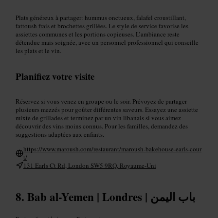
Plats généreux à partager: hummus onctueux, falafel croustillant,
fattoush frais et brochettes grillées. Le style de service favorise les
assiettes communes et les portions copieuses. L’ambiance reste
détendue mais soignée, avec un personnel professionnel qui conseille
les plats et le vin.
Planifiez votre visite
Réservez si vous venez en groupe ou le soir. Prévoyez de partager
plusieurs mezzés pour goûter différentes saveurs. Essayez une assiette
mixte de grillades et terminez par un vin libanais si vous aimez
découvrir des vins moins connus. Pour les familles, demandez des
suggestions adaptées aux enfants.
https://www.maroush.com/restaurant/maroush-bakehouse-earls-cour
t/
131 Earls Ct Rd, London SW5 9RQ, Royaume-Uni
Bab al-Yemen | Londres | باب اليمن