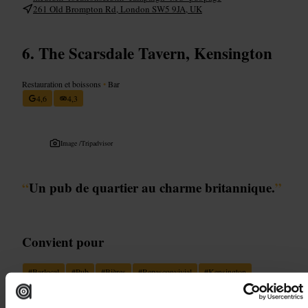
261 Old Brompton Rd, London SW5 9JA, UK
The Scarsdale Tavern, Kensington
Restauration et boissons
•
Bar
4,6
4,3
Image /
Tripadvisor
“
Un pub de quartier au charme britannique.
”
Convient pour
#
Barlocal
#
Pub
#
Bières
#
Repasconvivial
#
Kensington
#
Sortieentreamis