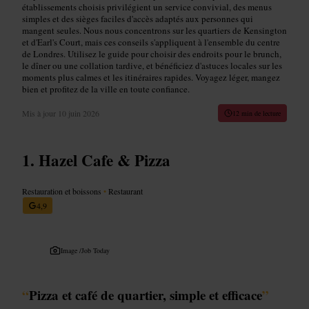
établissements choisis privilégient un service convivial, des menus
simples et des sièges faciles d'accès adaptés aux personnes qui
mangent seules. Nous nous concentrons sur les quartiers de Kensington
et d'Earl's Court, mais ces conseils s'appliquent à l'ensemble du centre
de Londres. Utilisez le guide pour choisir des endroits pour le brunch,
le dîner ou une collation tardive, et bénéficiez d'astuces locales sur les
moments plus calmes et les itinéraires rapides. Voyagez léger, mangez
bien et profitez de la ville en toute confiance.
Mis à jour
10 juin 2026
12 min de lecture
Hazel Cafe & Pizza
Restauration et boissons
•
Restaurant
4,9
Image /
Job Today
“
Pizza et café de quartier, simple et efficace
”