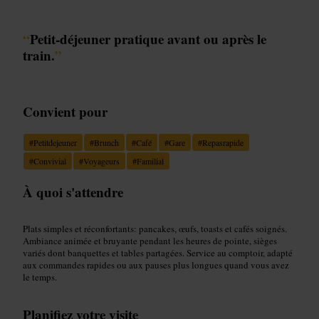
“
Petit-déjeuner pratique avant ou après le
train.
”
Convient pour
#
Petitdejeuner
#
Brunch
#
Café
#
Gare
#
Repasrapide
#
Convivial
#
Voyageurs
#
Familial
À quoi s'attendre
Plats simples et réconfortants: pancakes, œufs, toasts et cafés soignés.
Ambiance animée et bruyante pendant les heures de pointe, sièges
variés dont banquettes et tables partagées. Service au comptoir, adapté
aux commandes rapides ou aux pauses plus longues quand vous avez
le temps.
Planifiez votre visite