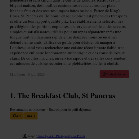
biryani maison, des nouilles cantonaises audacieuses, des plats
libanais frais et des recettes turques faites maison. Partez de King's
Cross, St Pancras ou Holborn : chaque option est proche des transports
et offre un bon rapport qualité‑prix. Les établissements sélectionnés
privilégient des portions copieuses, un service aimable et des saveurs
simples et satisfaisantes, idéales pour un repas réparateur après une
longue nuit, un déjeuner rapide entre deux réunions ou un dîner
détendu entre amis. Utilisez ce guide pour décider où manger à
Londres quand vous recherchez une cuisine réconfortante fiable, une
expérience culinaire londonienne authentique et des conseils locaux
clairs. De courtes marches, un service rapide et des salles cosy rendent
ces adresses de cuisine réconfortante plébiscitées faciles à choisir.
Mis à jour
10 juin 2026
7 min de lecture
The Breakfast Club, St Pancras
Restauration et boissons
•
Endroit pour le petit-déjeuner
4,5
4,3
Image /
Photo by AXP Photography on Pexels