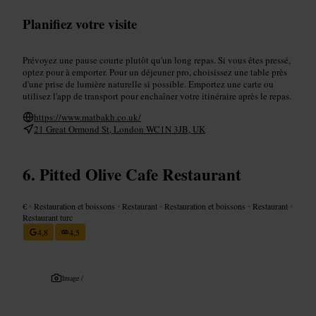
Planifiez votre visite
Prévoyez une pause courte plutôt qu'un long repas. Si vous êtes pressé,
optez pour à emporter. Pour un déjeuner pro, choisissez une table près
d'une prise de lumière naturelle si possible. Emportez une carte ou
utilisez l'app de transport pour enchaîner votre itinéraire après le repas.
https://www.matbakh.co.uk/
21 Great Ormond St, London WC1N 3JB, UK
Pitted Olive Cafe Restaurant
€
•
Restauration et boissons
•
Restaurant
•
Restauration et boissons
•
Restaurant
•
Restaurant turc
4,8
4,5
Image /