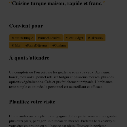
“
Cuisine turque maison, rapide et franc.
”
Convient pour
#
CuisineTurque
#
BrunchLondres
#
PetitBudget
#
Takeaway
#
Halal
#
PauseDéjeuner
#
Gozleme
À quoi s'attendre
Un comptoir où l’on prépare les gozleme sous vos yeux. Au menu:
börek, moussaka, poulet rôti, riz bulgur et plusieurs mezzés, plus des
options végétaliennes. Café et jus fraîchement préparés. L’ambiance
reste simple et animée, le personnel est accueillant et efficace.
Planifiez votre visite
Commandez au comptoir pour gagner du temps. Si vous voulez goûter
plusieurs plats, partagez un plateau de mezzés. Préférez le takeaway si
vous êtes en groupe ou si l’espace est plein. Essayez le gozleme