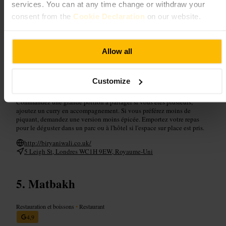
services. You can at any time change or withdraw your
consent from the
Cookie Declaration
on our website.
Des biryanis bien assaisonnés et des currys épicés, avec beaucoup de
viande et de sauce. Emballages colorés pour les commandes à
emporter. Coin repas limité si vous voulez manger sur place. Personnel
accueillant et service efficace.
Allow all
Planifiez votre visite
Customize
Commandez une grande portion à partager si vous êtes plusieurs,
ajoutez un curry en accompagnement. Si vous préférez moins de
piquant, demandez une version moins épicée. Emportez votre repas
pour le déguster dans un parc ou à l'hôtel si l'espace sur place est pris.
http://biryaniwali.co.uk/
5 Leigh St, Londres WC1H 9EW, Royaume-Uni
Matbakh
Restauration et boissons
•
Restaurant
4,9