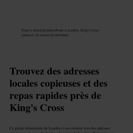
Image /
Google AI
Point A Hotels
/
Londres
/
Point A London, Kings Cross
/
Adresses de cuisine réconfortante
Trouvez des adresses
locales copieuses et des
repas rapides près de
King's Cross
Ce guide alimentaire de Londres vous oriente vers des adresses
généreuses et sans chichi dans le centre de Londres. Retrouvez un