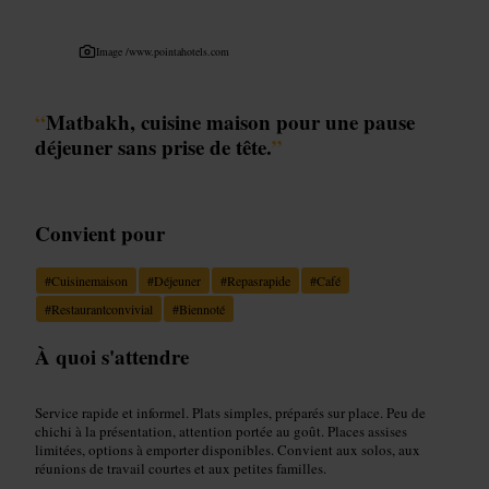
Image /
www.pointahotels.com
“
Matbakh, cuisine maison pour une pause
déjeuner sans prise de tête.
”
Convient pour
#
Cuisinemaison
#
Déjeuner
#
Repasrapide
#
Café
#
Restaurantconvivial
#
Biennoté
À quoi s'attendre
Service rapide et informel. Plats simples, préparés sur place. Peu de
chichi à la présentation, attention portée au goût. Places assises
limitées, options à emporter disponibles. Convient aux solos, aux
réunions de travail courtes et aux petites familles.