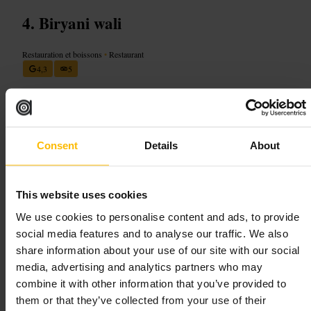
Biryani wali
Restauration et boissons
•
Restaurant
4,3
5
Image /
YouTube
Consent
Details
About
“
Biryani savoureux, service simple et sans
chichi
”
This website uses cookies
We use cookies to personalise content and ads, to provide
Convient pour
social media features and to analyse our traffic. We also
share information about your use of our site with our social
#
Biryani
#
Cuisineindienne
#
àemporter
#
Bonrapportqualitéprix
media, advertising and analytics partners who may
#
Repaspartagé
combine it with other information that you’ve provided to
them or that they’ve collected from your use of their
À quoi s'attendre