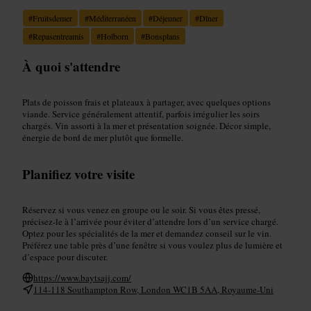
#
Fruitsdemer
#
Méditerranéen
#
Déjeuner
#
Dîner
#
Repasentreamis
#
Holborn
#
Bonsplans
À quoi s'attendre
Plats de poisson frais et plateaux à partager, avec quelques options
viande. Service généralement attentif, parfois irrégulier les soirs
chargés. Vin assorti à la mer et présentation soignée. Décor simple,
énergie de bord de mer plutôt que formelle.
Planifiez votre visite
Réservez si vous venez en groupe ou le soir. Si vous êtes pressé,
précisez-le à l’arrivée pour éviter d’attendre lors d’un service chargé.
Optez pour les spécialités de la mer et demandez conseil sur le vin.
Préférez une table près d’une fenêtre si vous voulez plus de lumière et
d’espace pour discuter.
https://www.baytsajj.com/
114-118 Southampton Row, London WC1B 5AA, Royaume-Uni