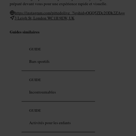
préparé devant vous pour une expérience rapide et visuelle.
https://instagram.com/pittedolive_?igshid=OGQ5ZDc2ODk2ZA==
3 Leigh St, London WC1H 9EW, UK
Guides similaires
GUIDE
Bars sportifs
GUIDE
Incontournables
GUIDE
Activités pour les enfants