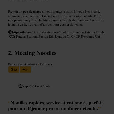
Prévoir un peu de marge si vous prenez le train. Si vous êtes pressé,
commandez à emporter et récupérez votre place assise ensuite. Pour
une pause tranquille, choisissez une table près des fenêtres. Consultez
le menu en ligne avant d’arriver pour gagner du temps.
https://thebreakfastclubcafes.com/london-st-pancras-international/
St Pancras Station, Euston Rd., London N1C 4QP, Royaume-Uni
Meeting Noodles
Restauration et boissons
•
Restaurant
4,8
3,4
Image /
Soft Launch London
“
Nouilles rapides, service attentionné , parfait
pour un déjeuner pro ou un dîner détendu.
”