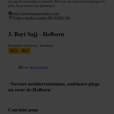
du jour, ils sont utiles et attentifs. Prévoyez un espace pour partager les
plats, les portions sont généreuses.
https://www.meetingnoodles.com/
35 Grays Inn Rd, London WC1X 8PG, UK
Bayt Sajj - Holborn
Restauration et boissons
•
Restaurant
4,9
4,7
Image /
Bayt Sajj London
“
Saveurs méditerranéennes, ambiance plage
au cœur de Holborn
”
Convient pour