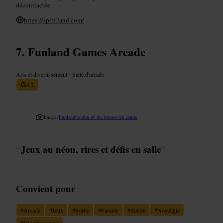
décontractée.
https://spiritland.com/
Funland Games Arcade
Arts et divertissement
•
Salle d'arcade
4,2
Image /
Funlandlondon @ the brunswick centre
“
Jeux au néon, rires et défis en salle
”
Convient pour
#
Arcade
#
Jeux
#
Sortie
#
Famille
#
Soirée
#
Nostalgie
#
Divertissement