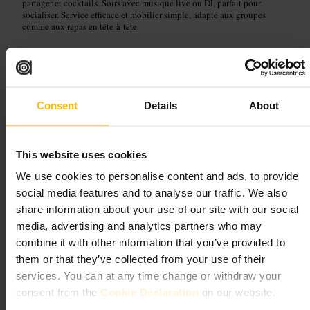
partager et cocktails. Soirs avec musique live ou DJ, parfait pour
socialiser. Service efficace et mobilier simple, adapté aux groupes
comme aux repas en tête‑à‑tête.
Planifiez votre visite
Réservez si vous venez à plusieurs. Arrivez un peu plus tôt le week‑end
Consent
Details
About
pour éviter l’attente. Pour une réunion de travail, privilégiez la fin
d’après‑midi en semaine. Demandez une table éloignée des enceintes si
vous avez besoin de calme.
https://the411london.co.uk/
This website uses cookies
411 St John St, London EC1V 4AB, UK
We use cookies to personalise content and ads, to provide
social media features and to analyse our traffic. We also
Hokus Pokus - Alchemy Lab
share information about your use of our site with our social
media, advertising and analytics partners who may
Restauration et boissons
•
Bar
•
Bar à cocktails
combine it with other information that you’ve provided to
4,4
4,5
them or that they’ve collected from your use of their
services. You can at any time change or withdraw your
consent from the
Cookie Declaration
on our website.
Image /
Hokus Pokus