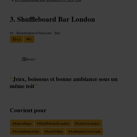
Shuffleboard Bar London
€€
•
Restauration et boissons
•
Bar
4,6
5
Image /
“
Jeux, boissons et bonne ambiance sous un
même toit
”
Convient pour
#
BarLudique
#
ShuffleboardLondres
#
SortirALondres
#
SoiréeEntreAmis
#
JeuxDeBar
#
AmbianceConviviale