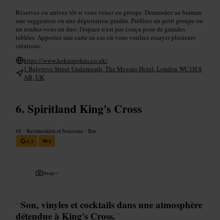
Réservez ou arrivez tôt si vous venez en groupe. Demandez au barman
une suggestion ou une dégustation guidée. Préférez un petit groupe ou
un rendez‑vous en duo: l'espace n'est pas conçu pour de grandes
tablées. Apportez une carte au cas où vous vouliez essayer plusieurs
créations.
https://www.hokuspokus.co.uk/
1 Belgrove Street Underneath, The Megaro Hotel, London WC1H 8
AB, UK
Spiritland King's Cross
€€
•
Restauration et boissons
•
Bar
4,3
4
Image /
“
Son, vinyles et cocktails dans une atmosphère
détendue à King's Cross.
”