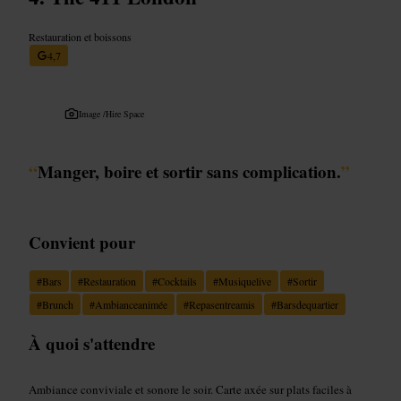
Restauration et boissons
4,7
Image /
Hire Space
“
Manger, boire et sortir sans complication.
”
Convient pour
#
Bars
#
Restauration
#
Cocktails
#
Musiquelive
#
Sortir
#
Brunch
#
Ambianceanimée
#
Repasentreamis
#
Barsdequartier
À quoi s'attendre
Ambiance conviviale et sonore le soir. Carte axée sur plats faciles à