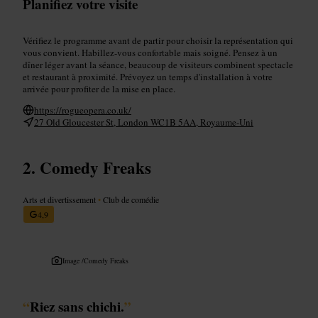
Planifiez votre visite
Vérifiez le programme avant de partir pour choisir la représentation qui
vous convient. Habillez-vous confortable mais soigné. Pensez à un
dîner léger avant la séance, beaucoup de visiteurs combinent spectacle
et restaurant à proximité. Prévoyez un temps d'installation à votre
arrivée pour profiter de la mise en place.
https://rogueopera.co.uk/
27 Old Gloucester St, London WC1B 5AA, Royaume-Uni
Comedy Freaks
Arts et divertissement
•
Club de comédie
4,9
Image /
Comedy Freaks
“
Riez sans chichi.
”