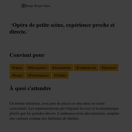
Image /
Rogue Opera
“
Opéra de petite scène, expérience proche et
directe.
”
Convient pour
#
Opéra
#
Musiquelive
#
Scèneintime
#
Culturelocale
#
Spectacle
#
Soirée
#
Performances
#
Théâtre
À quoi s'attendre
Un format intimiste, avec peu de places et une mise en scène
concentrée. Les représentations privilégient la voix et la dramaturgie
plutôt que les grandes décors. L'ambiance reste décontractée, adaptée
aux curieux comme aux habitués de théâtre.