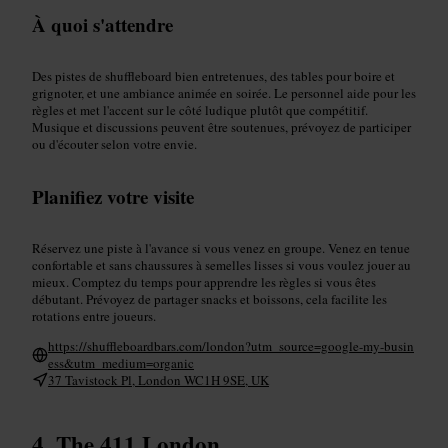
À quoi s'attendre
Des pistes de shuffleboard bien entretenues, des tables pour boire et
grignoter, et une ambiance animée en soirée. Le personnel aide pour les
règles et met l'accent sur le côté ludique plutôt que compétitif.
Musique et discussions peuvent être soutenues, prévoyez de participer
ou d'écouter selon votre envie.
Planifiez votre visite
Réservez une piste à l'avance si vous venez en groupe. Venez en tenue
confortable et sans chaussures à semelles lisses si vous voulez jouer au
mieux. Comptez du temps pour apprendre les règles si vous êtes
débutant. Prévoyez de partager snacks et boissons, cela facilite les
rotations entre joueurs.
https://shuffleboardbars.com/london?utm_source=google-my-busin
ess&utm_medium=organic
37 Tavistock Pl, London WC1H 9SE, UK
The 411 London