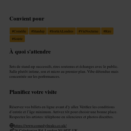
Convient pour
#
Comédie
#
Standup
#
SortirALondres
#
VieNocturne
#
Rire
#
Soirée
À quoi s'attendre
Sets de stand-up successifs, rires soutenus et échanges avec le public.
Salle plutôt intime, son et micro au premier plan. Vibe détendue mais
concentrée sur les performances.
Planifiez votre visite
Réservez vos billets en ligne avant d’y aller. Vérifiez les conditions
d’entrée et l’âge minimum. Arrivez tôt pour choisir une bonne place.
Respectez les artistes: téléphone en silencieux et photos discrètes.
https://www.comedyfreaks.co.uk/
26 Caledonian Rd, London N1 9DT, UK