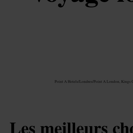
Image /
Google AI
Point A Hotels
/
Londres
/
Point A London, Kings 
Les meilleurs ch