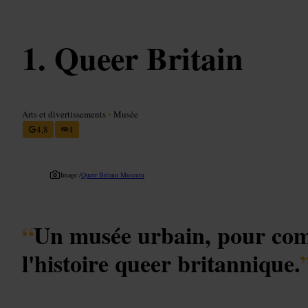
Queer Britain
Arts et divertissements
•
Musée
4,8
4
Image /
Queer Britain Museum
“
Un musée urbain, pour co
l'histoire queer britannique.