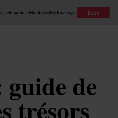
els
Become a Member
My Bookings
Book
: guide de
s trésors