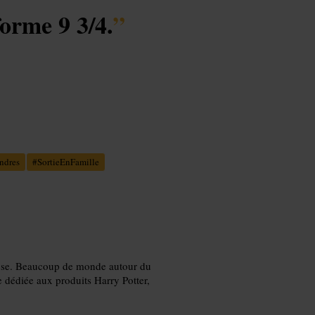
forme 9 3/4.
”
ndres
#
SortieEnFamille
a pose. Beaucoup de monde autour du
e dédiée aux produits Harry Potter,