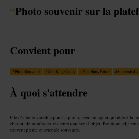
“
Photo souvenir sur la plate
Convient pour
#
PhotoSouvenir
#
GareKingsCross
#
FansHarryPotter
#
SouvenirsLo
À quoi s'attendre
File d’attente variable pour la photo, avec un agent qui aide à l
chariot, de nombreux visiteurs touchent l’objet. Boutique adjacent
souvent pleine et orientée souvenirs.