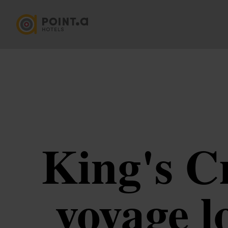
King's Cr
voyage l