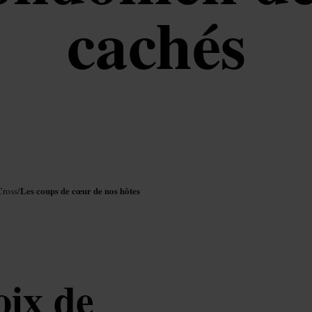
cachés
Les coups de cœur de nos hôtes
Cross
/
oix de