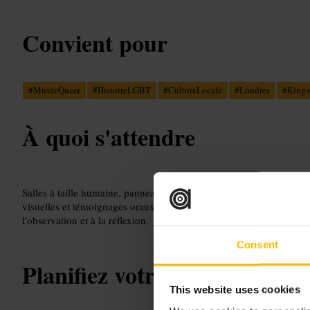
Convient pour
#
MuséeQueer
#
HistoireLGBT
#
CultureLocale
#
Londres
#
Kings
À quoi s'attendre
Salles à taille humaine, panneaux biographiques, photos et objets p
visuelles et témoignages oraux ponctuent le parcours. Le ton est do
l'observation et à la réflexion.
Consent
Planifiez votre visite
This website uses cookies