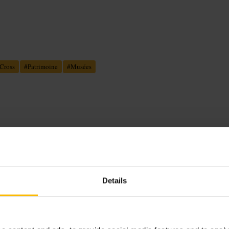
Cross
#
Patrimoine
#
Musées
ersonnels. Installations audio-
cumentaire et réfléchi, favorable à
Details