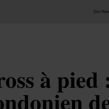
Our Hot
oss à pied 
ondonien de