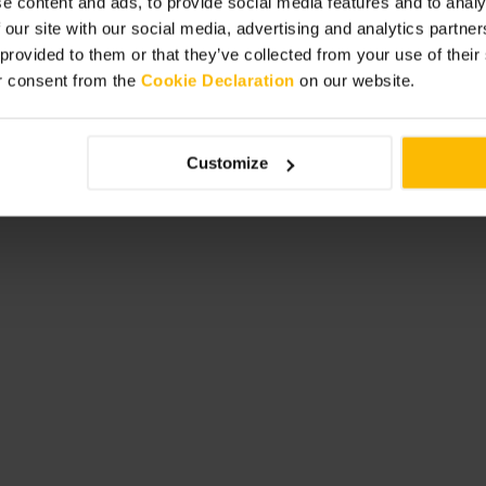
e content and ads, to provide social media features and to analy
 our site with our social media, advertising and analytics partn
 par les sections chronologiques,
ique pour soutenir des créateurs
 provided to them or that they’ve collected from your use of thei
ur manger ou prendre un café.
r consent from the
Cookie Declaration
on our website.
Customize