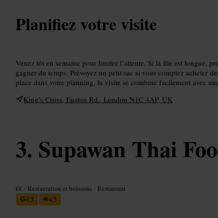
Planifiez votre visite
Venez tôt en semaine pour limiter l’attente. Si la file est longue, 
gagner du temps. Prévoyez un petit sac si vous comptez acheter des
place dans votre planning, la visite se combine facilement avec une
King’s Cross, Euston Rd., London N1C 4AP, UK
Supawan Thai Fo
€€
•
Restauration et boissons
•
Restaurant
4,5
4,5