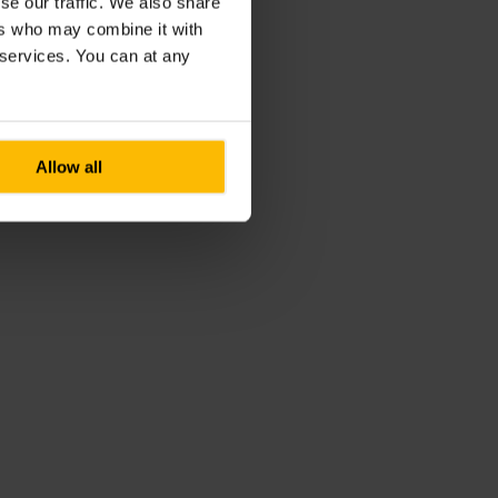
se our traffic. We also share
ers who may combine it with
r services. You can at any
Allow all