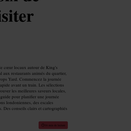
siter
de cœur locaux autour de King's
l aux restaurants animés du quartier,
 Drops Yard. Commencez la journée
pide avant un train. Les sélections
rouver les meilleures saveurs locales,
e guide pour planifier une journée
ons londoniennes, des escales
. Des conseils clairs et cartographiés
16 min de lecture