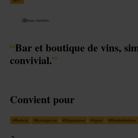
Image /
OpenTable
“
Bar et boutique de vins, sim
convivial.
”
Convient pour
#
Baràvin
#
Boutiquevin
#
Dégustation
#
Apéro
#
Prèsdesthéâtres