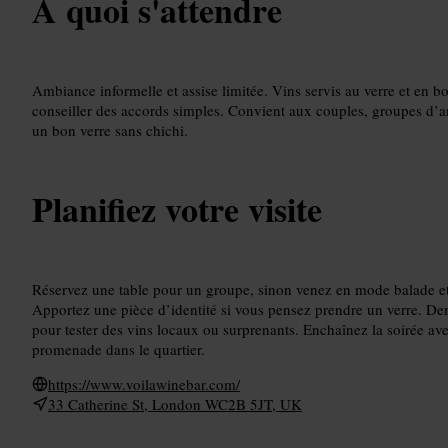
À quoi s'attendre
Ambiance informelle et assise limitée. Vins servis au verre et en bo
conseiller des accords simples. Convient aux couples, groupes d’am
un bon verre sans chichi.
Planifiez votre visite
Réservez une table pour un groupe, sinon venez en mode balade et
Apportez une pièce d’identité si vous pensez prendre un verre. D
pour tester des vins locaux ou surprenants. Enchaînez la soirée av
promenade dans le quartier.
https://www.voilawinebar.com/
33 Catherine St, London WC2B 5JT, UK