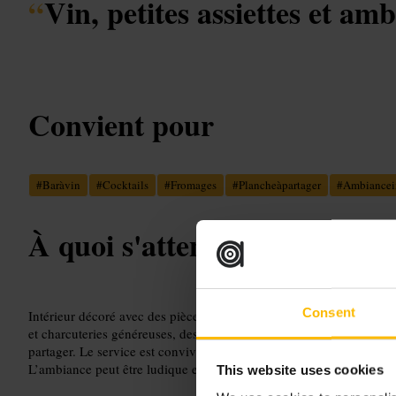
“
Vin, petites assiettes et am
Convient pour
#
Baràvin
#
Cocktails
#
Fromages
#
Plancheàpartager
#
Ambiancei
À quoi s'attendre
Consent
Intérieur décoré avec des pièces originales et une lumière tamisé
et charcuteries généreuses, des plats chauds comme le camembert fo
partager. Le service est convivial et les équipes conseillent volonti
L’ambiance peut être ludique et animée selon la soirée.
This website uses cookies