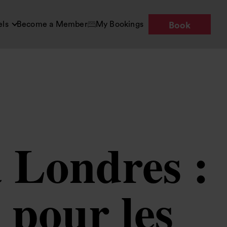
els
Become a Member
My Bookings
Book
à Londres :
 pour les