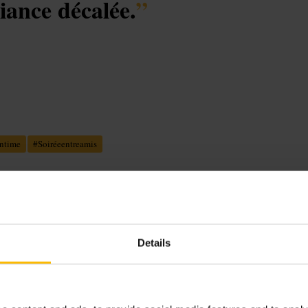
biance décalée.
”
ntime
#
Soiréeentreamis
Details
e. On trouve des planches de fromages
ndu et des petites recettes à
ers des accords vin et mets.