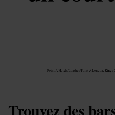
Image /
Google AI
Point A Hotels
/
Londres
/
Point A London, Kings 
Trouvez des bars