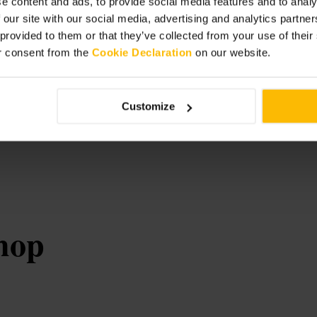
e content and ads, to provide social media features and to analy
 our site with our social media, advertising and analytics partn
 provided to them or that they’ve collected from your use of thei
r consent from the
Cookie Declaration
on our website.
 Demandez des suggestions au
si vous êtes à plusieurs. Si vous
Customize
ez à réserver pour les soirées très
hop