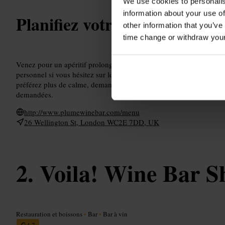
We use cookies to personalis
information about your use of
Planifiez votre visite
other information that you’ve
time change or withdraw you
Venez pour un apéritif prolongé ou une petite soirée gourmande.
personnel si vous hésitez sur le vin. Prenez une planche à partager 
préférez plus de calme, demandez une table à l’étage inférieur. Pens
demandées.
http://www.plumewinebar.com/menu
26 Wellington St, London WC2E 7DD, UK
Voila! Wine Bar S
Restauration et boissons
•
Bar
•
Bar à vin
4,7