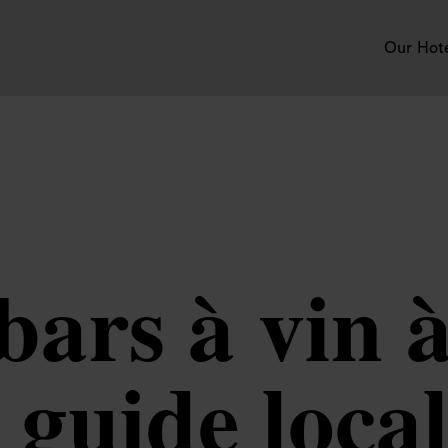
Our Hot
bars à vin 
 guide local