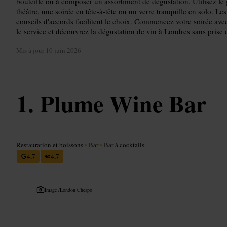
bouteille ou à composer un assortiment de dégustation. Utilisez le 
théâtre, une soirée en tête-à-tête ou un verre tranquille en solo. Le
conseils d'accords facilitent le choix. Commencez votre soirée avec 
le service et découvrez la dégustation de vin à Londres sans prise d
Mis à jour
10 juin 2026
Plume Wine Bar
Restauration et boissons
•
Bar
•
Bar à cocktails
4,7
4,7
Image /
London Cheapo