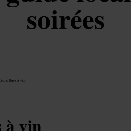
soirées
Bars à vin
Cross
/
 à vin