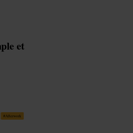
ple et
#
Afterwork