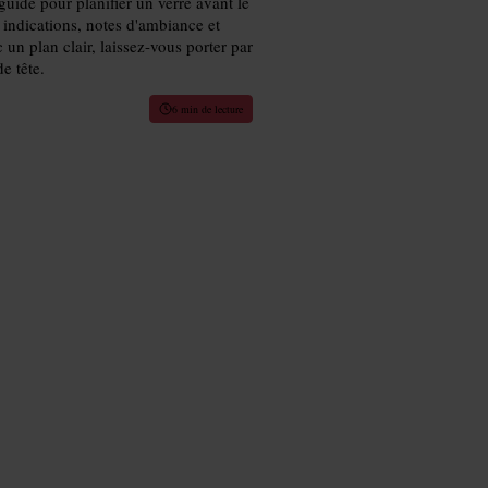
guide pour planifier un verre avant le
s indications, notes d'ambiance et
un plan clair, laissez-vous porter par
e tête.
6 min de lecture