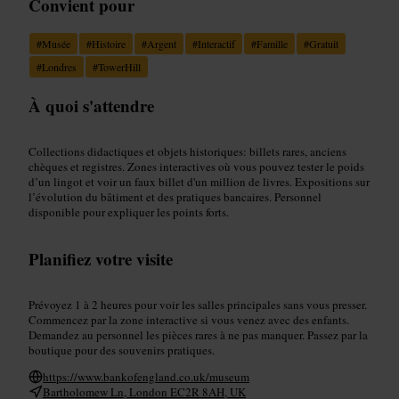
Convient pour
#
Musée
#
Histoire
#
Argent
#
Interactif
#
Famille
#
Gratuit
#
Londres
#
TowerHill
À quoi s'attendre
Collections didactiques et objets historiques: billets rares, anciens
chèques et registres. Zones interactives où vous pouvez tester le poids
d’un lingot et voir un faux billet d'un million de livres. Expositions sur
l’évolution du bâtiment et des pratiques bancaires. Personnel
disponible pour expliquer les points forts.
Planifiez votre visite
Prévoyez 1 à 2 heures pour voir les salles principales sans vous presser.
Commencez par la zone interactive si vous venez avec des enfants.
Demandez au personnel les pièces rares à ne pas manquer. Passez par la
boutique pour des souvenirs pratiques.
https://www.bankofengland.co.uk/museum
Bartholomew Ln, London EC2R 8AH, UK