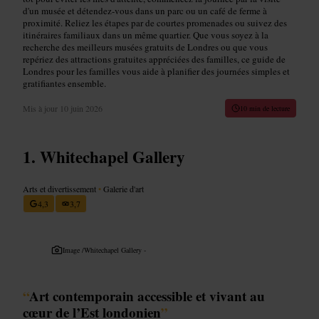
d'un musée et détendez-vous dans un parc ou un café de ferme à
proximité. Reliez les étapes par de courtes promenades ou suivez des
itinéraires familiaux dans un même quartier. Que vous soyez à la
recherche des meilleurs musées gratuits de Londres ou que vous
repériez des attractions gratuites appréciées des familles, ce guide de
Londres pour les familles vous aide à planifier des journées simples et
gratifiantes ensemble.
Mis à jour
10 juin 2026
10 min de lecture
Whitechapel Gallery
Arts et divertissement
•
Galerie d'art
4,3
3,7
Image /
Whitechapel Gallery -
“
Art contemporain accessible et vivant au
cœur de l’Est londonien
”