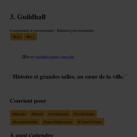
Guildhall
Communauté et gouvernement
•
Bâtiment gouvernemental
4,6
4,5
Image /
Guildhall London | Venue Hire
“
Histoire et grandes salles, au cœur de la ville.
”
Convient pour
#
Histoire
#
Musée
#
Architecture
#
VisiteGuidée
#
SortieEnFamille
#
SallesDeRéception
#
CultureUrbaine
À quoi s'attendre