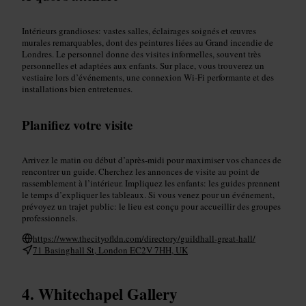
Intérieurs grandioses: vastes salles, éclairages soignés et œuvres
murales remarquables, dont des peintures liées au Grand incendie de
Londres. Le personnel donne des visites informelles, souvent très
personnelles et adaptées aux enfants. Sur place, vous trouverez un
vestiaire lors d’événements, une connexion Wi‑Fi performante et des
installations bien entretenues.
Planifiez votre visite
Arrivez le matin ou début d’après‑midi pour maximiser vos chances de
rencontrer un guide. Cherchez les annonces de visite au point de
rassemblement à l’intérieur. Impliquez les enfants: les guides prennent
le temps d’expliquer les tableaux. Si vous venez pour un événement,
prévoyez un trajet public: le lieu est conçu pour accueillir des groupes
professionnels.
https://www.thecityofldn.com/directory/guildhall-great-hall/
71 Basinghall St, London EC2V 7HH, UK
Whitechapel Gallery