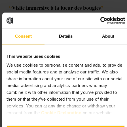
“
Visite immersive à la lueur des bougies
”
Convient pour
Consent
Details
About
#
Musée
#
Visiteimmersive
#
Histoire
#
Maisongéorgienne
#
Culture
#
Londres
This website uses cookies
À quoi s'attendre
We use cookies to personalise content and ads, to provide
social media features and to analyse our traffic. We also
Un parcours guidé en petits groupes, souvent en lumière de bougie ou
share information about your use of our site with our social
en semi-obscurité. Vous passerez de pièces soigneusement dressées à
media, advertising and analytics partners who may
des scènes qui suggèrent une présence passée. Attendez-vous à une
narration immersive plutôt qu'à des objets étiquetés, et à une ambiance
combine it with other information that you’ve provided to
calme qui demande attention et respect.
them or that they’ve collected from your use of their
services. You can at any time change or withdraw your
Planifiez votre visite
consent from the
Cookie Declaration
on our website.
Réservez vos billets à l'avance, les créneaux sont limités. Arrivez