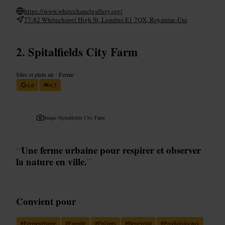
https://www.whitechapelgallery.org/
77-82 Whitechapel High St, Londres E1 7QX, Royaume-Uni
Spitalfields City Farm
Sites et plein air
•
Ferme
4,6
4,5
Image /
Spitalfields City Farm
“
Une ferme urbaine pour respirer et observer
la nature en ville.
”
Convient pour
#
Fermeurbaine
#
Famille
#
Enfants
#
Bénévolat
#
Produitslocaux