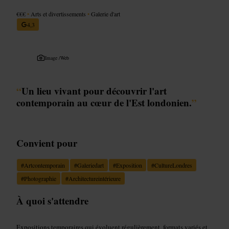
€€€
•
Arts et divertissements
•
Galerie d'art
4,3
Image /
Web
“
Un lieu vivant pour découvrir l'art
contemporain au cœur de l'Est londonien.
”
Convient pour
#
Artcontemporain
#
Galeriedart
#
Exposition
#
CultureLondres
#
Photographie
#
Architectureintérieure
À quoi s'attendre
Expositions temporaires qui évoluent régulièrement, formats variés et