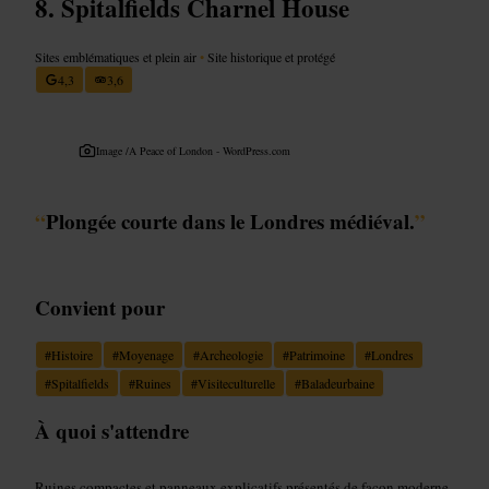
Spitalfields Charnel House
Sites emblématiques et plein air
•
Site historique et protégé
4,3
3,6
Image /
A Peace of London - WordPress.com
“
Plongée courte dans le Londres médiéval.
”
Convient pour
#
Histoire
#
Moyenage
#
Archeologie
#
Patrimoine
#
Londres
#
Spitalfields
#
Ruines
#
Visiteculturelle
#
Baladeurbaine
À quoi s'attendre
Ruines compactes et panneaux explicatifs présentés de façon moderne.