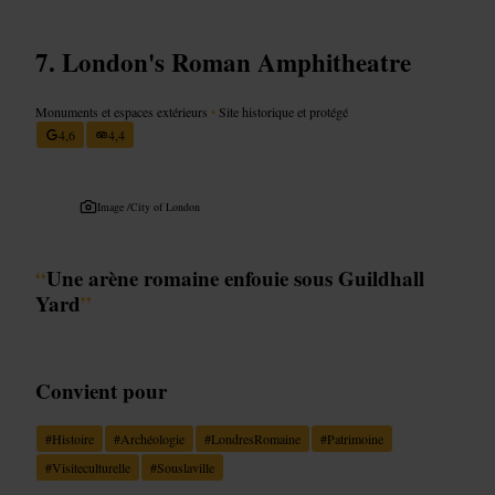
London's Roman Amphitheatre
Monuments et espaces extérieurs
•
Site historique et protégé
4,6
4,4
Image /
City of London
“
Une arène romaine enfouie sous Guildhall
Yard
”
Convient pour
#
Histoire
#
Archéologie
#
LondresRomaine
#
Patrimoine
#
Visiteculturelle
#
Souslaville