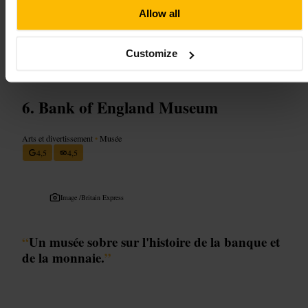
quelques minutes avant le départ pour ne pas perturber le groupe.
Allow all
Prévoyez des vêtements confortables pour des pièces peu éclairées et
des escaliers. Si vous avez des besoins d'accessibilité, contactez
l'équipe avant la visite pour obtenir des informations.
Customize
http://www.dennissevershouse.co.uk/
Bank of England Museum
Arts et divertissement
•
Musée
4,5
4,5
Image /
Britain Express
“
Un musée sobre sur l'histoire de la banque et
de la monnaie.
”