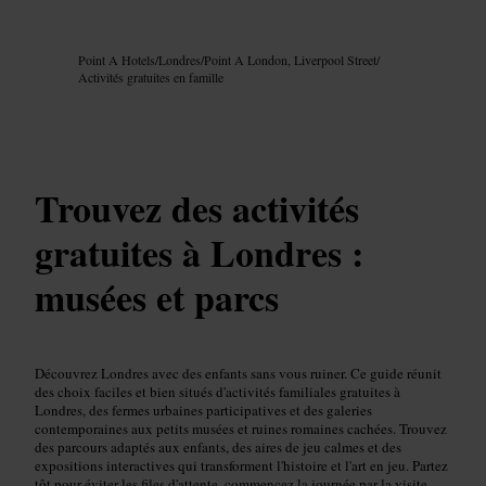
Image /
Google AI
Point A Hotels
/
Londres
/
Point A London, Liverpool Street
/
Activités gratuites en famille
Trouvez des activités
gratuites à Londres :
musées et parcs
Découvrez Londres avec des enfants sans vous ruiner. Ce guide réunit
des choix faciles et bien situés d'activités familiales gratuites à
Londres, des fermes urbaines participatives et des galeries
contemporaines aux petits musées et ruines romaines cachées. Trouvez
des parcours adaptés aux enfants, des aires de jeu calmes et des
expositions interactives qui transforment l'histoire et l'art en jeu. Partez
tôt pour éviter les files d'attente, commencez la journée par la visite