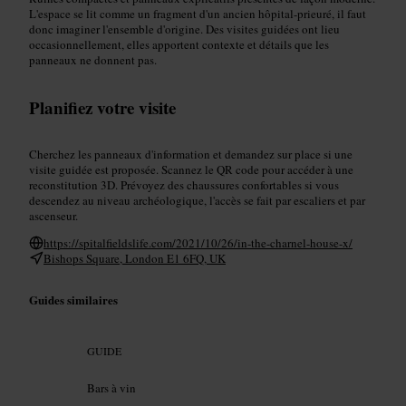
L'espace se lit comme un fragment d'un ancien hôpital-prieuré, il faut
donc imaginer l'ensemble d'origine. Des visites guidées ont lieu
occasionnellement, elles apportent contexte et détails que les
panneaux ne donnent pas.
Planifiez votre visite
Cherchez les panneaux d'information et demandez sur place si une
visite guidée est proposée. Scannez le QR code pour accéder à une
reconstitution 3D. Prévoyez des chaussures confortables si vous
descendez au niveau archéologique, l'accès se fait par escaliers et par
ascenseur.
https://spitalfieldslife.com/2021/10/26/in-the-charnel-house-x/
Bishops Square, London E1 6FQ, UK
Guides similaires
GUIDE
Bars à vin