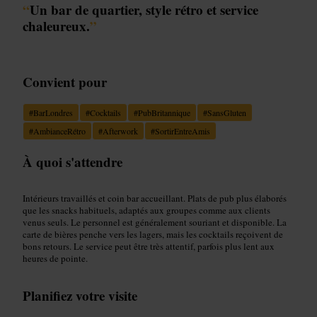
“
Un bar de quartier, style rétro et service
chaleureux.
”
Convient pour
#
BarLondres
#
Cocktails
#
PubBritannique
#
SansGluten
#
AmbianceRétro
#
Afterwork
#
SortirEntreAmis
À quoi s'attendre
Intérieurs travaillés et coin bar accueillant. Plats de pub plus élaborés
que les snacks habituels, adaptés aux groupes comme aux clients
venus seuls. Le personnel est généralement souriant et disponible. La
carte de bières penche vers les lagers, mais les cocktails reçoivent de
bons retours. Le service peut être très attentif, parfois plus lent aux
heures de pointe.
Planifiez votre visite