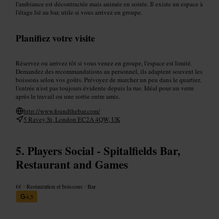
l'ambiance est décontractée mais animée en soirée. Il existe un espace à
l'étage lié au bar, utile si vous arrivez en groupe.
Planifiez votre visite
Réservez ou arrivez tôt si vous venez en groupe, l'espace est limité.
Demandez des recommandations au personnel, ils adaptent souvent les
boissons selon vos goûts. Prévoyez de marcher un peu dans le quartier,
l'entrée n'est pas toujours évidente depuis la rue. Idéal pour un verre
après le travail ou une sortie entre amis.
http://www.foundthebar.com/
5 Ravey St, London EC2A 4QW, UK
Players Social - Spitalfields Bar,
Restaurant and Games
€€
•
Restauration et boissons
•
Bar
4,5