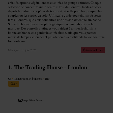
créatifs, options végétaliennes et soirées de groupe animées. Chaque
sélection se concentre sur le centre et l'est de Londres, faciles d'accès
depuis les principaux pôles de transport, et utile pour les groupes, les
couples ou les sorties en solo. Utilisez le guide pour choisir où sortir
tard à Londres, que vous souhaitiez une boisson détendue, un bar de
Shoreditch avec des coins photogéniques, ou un pub axé sur la
musique. Des conseils pratiques vous aident à arriver, à choisir la
bonne ambiance et à garder la soirée fluide, afin que vous passiez
moins de temps à chercher et plus de temps à profiter de la vie nocturne
londonienne.
Mis à jour
10 juin 2026
6 min de lecture
The Trading House - London
€€
•
Restauration et boissons
•
Bar
4,3
Image /
VenueScanner