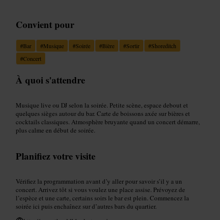
Convient pour
#
Bar
#
Musique
#
Soirée
#
Bière
#
Sortir
#
Shoreditch
#
Concert
À quoi s'attendre
Musique live ou DJ selon la soirée. Petite scène, espace debout et
quelques sièges autour du bar. Carte de boissons axée sur bières et
cocktails classiques. Atmosphère bruyante quand un concert démarre,
plus calme en début de soirée.
Planifiez votre visite
Vérifiez la programmation avant d’y aller pour savoir s’il y a un
concert. Arrivez tôt si vous voulez une place assise. Prévoyez de
l’espèce et une carte, certains soirs le bar est plein. Commencez la
soirée ici puis enchaînez sur d’autres bars du quartier.