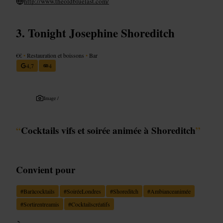
http://www.theoldbluelast.com/
Tonight Josephine Shoreditch
€€
•
Restauration et boissons
•
Bar
4,7
4
Image /
“
Cocktails vifs et soirée animée à Shoreditch
”
Convient pour
#
Baràcocktails
#
SoiréeLondres
#
Shoreditch
#
Ambianceanimée
#
Sortirentreamis
#
Cocktailscréatifs