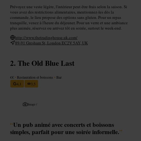
Prévoyez une veste légère, l'intérieur peut être frais selon la saison. Si
vous avez des restrictions alimentaires, mentionnez-les dès la
commande, le lieu propose des options sans gluten. Pour un repas
tranquille, venez à l'heure du déjeuner. Pour un verre et une ambiance
plus animée, réservez ou arrivez tôt en soirée, surtout le week-end.
http://www.thetradinghouse.uk.com/
89-91 Gresham St, London EC2V 5AY, UK
The Old Blue Last
€€
•
Restauration et boissons
•
Bar
4,1
3,5
Image /
“
Un pub animé avec concerts et boissons
simples, parfait pour une soirée informelle.
”