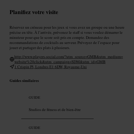
Planifiez votre visite
Réservez un créneau pour les jeux si vous avez un groupe ou une heure
précise en tête. À l’arrivée, prévenez le staff si vous voulez démarrer le
minuteur pour que le score soit pris en compte. Demandez des
recommandations de cocktails au serveur. Prévoyez de l’espace pour
jouer et partager des plats à plusieurs.
http://www.players-social.com/?utm_source=GMB&utm_medium=
website%20click&utm_campaign=SDM&utm_id=GMB
1 Crispin Pl, Londres E1 6DW, Royaume-Uni
Guides similaires
GUIDE
Studios de fitness et de bien-être
GUIDE