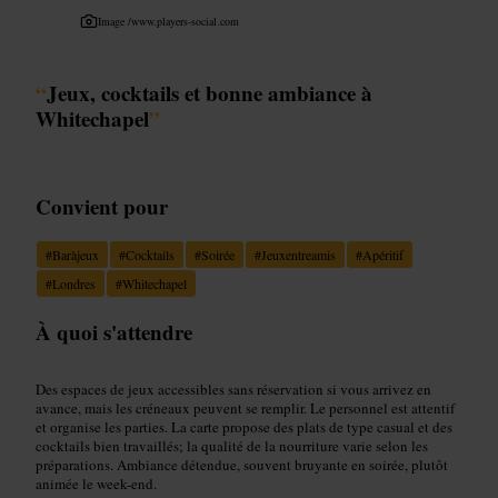
Image /
www.players-social.com
“
Jeux, cocktails et bonne ambiance à
Whitechapel
”
Convient pour
#
Baràjeux
#
Cocktails
#
Soirée
#
Jeuxentreamis
#
Apéritif
#
Londres
#
Whitechapel
À quoi s'attendre
Des espaces de jeux accessibles sans réservation si vous arrivez en
avance, mais les créneaux peuvent se remplir. Le personnel est attentif
et organise les parties. La carte propose des plats de type casual et des
cocktails bien travaillés; la qualité de la nourriture varie selon les
préparations. Ambiance détendue, souvent bruyante en soirée, plutôt
animée le week-end.