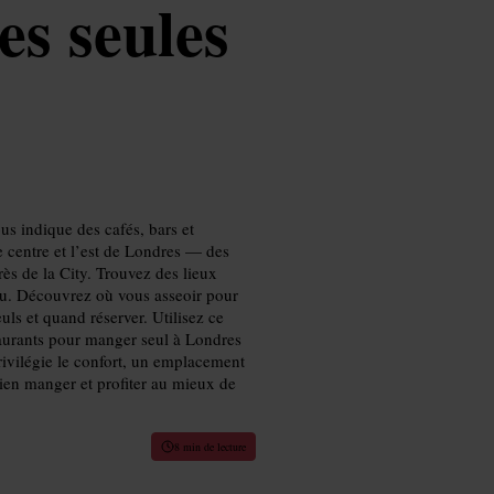
es seules
us indique des cafés, bars et
e centre et l’est de Londres — des
ès de la City. Trouvez des lieux
du. Découvrez où vous asseoir pour
euls et quand réserver. Utilisez ce
aurants pour manger seul à Londres
rivilégie le confort, un emplacement
bien manger et profiter au mieux de
8 min de lecture