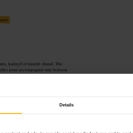
mand
antes, kadayıf et künefe chaud. Thé
ssiettes pour accompagner une boisson.
Details
les roulés pistache et la baklava
z quelque chose, achetez un petit