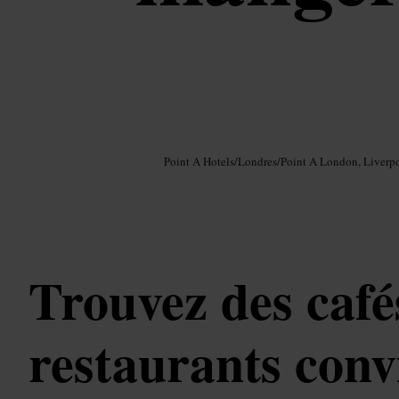
Image /
Google AI
Point A Hotels
/
Londres
/
Point A London, Liverpo
Trouvez des cafés
restaurants conv