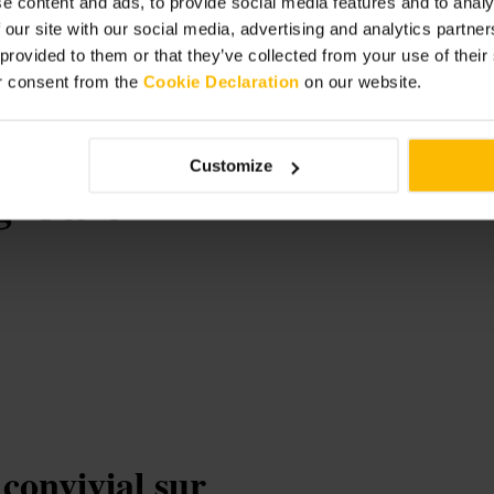
e content and ads, to provide social media features and to analy
é, le service peut être plus lent
 our site with our social media, advertising and analytics partn
 provided to them or that they’ve collected from your use of thei
r consent from the
Cookie Declaration
on our website.
Customize
 Cafe
convivial sur