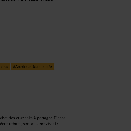
ndres
#
AmbianceDécontractée
chaudes et snacks à partager. Places
cor urbain, sonorité conviviale.