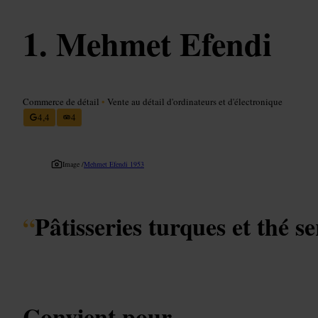
Mehmet Efendi
Commerce de détail
•
Vente au détail d'ordinateurs et d'électronique
4,4
4
Image /
Mehmet Efendi 1953
“
Pâtisseries turques et thé se
Convient pour