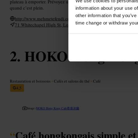
We use cookies to personalis
plateau à emporter. Prévoyez un créneau tranquille si vous êtes press
quand c’est plein.
information about your use of
other information that you’ve
http://www.mehmetefendi.co.uk/
time change or withdraw you
71 Whitechapel High St, London E1 7PL, UK
HOKO Hong Kong
Restauration et boissons
•
Cafés et salons de thé
•
Café
4,5
Image /
HOKO Hong Kong Cafe香港冰廳
“
Café hongkongais simple et 