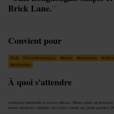
Brick Lane.
”
Convient pour
#
Café
#
CuisineHongkongaise
#
Brunch
#
RepasRapide
#
CaféLo
#
BonPourSolo
À quoi s'attendre
Ambiance informelle et service efficace. Menu centré sur boissons 
assises modestes, adaptées aux solos comme aux petits groupes. Dé