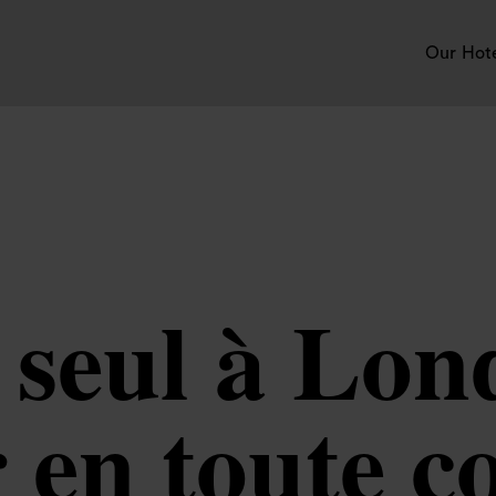
Our Hot
seul à Lond
en toute c