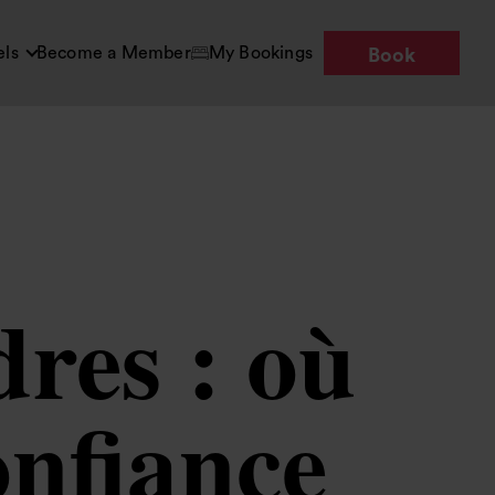
els
Become a Member
My Bookings
Book
res : où
onfiance