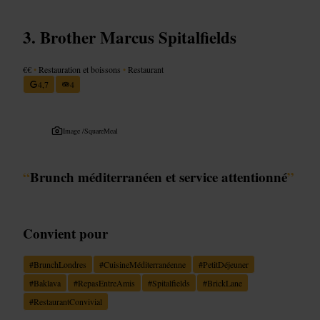
Brother Marcus Spitalfields
€€
•
Restauration et boissons
•
Restaurant
4,7
4
Image /
SquareMeal
“
Brunch méditerranéen et service attentionné
”
Convient pour
#
BrunchLondres
#
CuisineMéditerranéenne
#
PetitDéjeuner
#
Baklava
#
RepasEntreAmis
#
Spitalfields
#
BrickLane
#
RestaurantConvivial