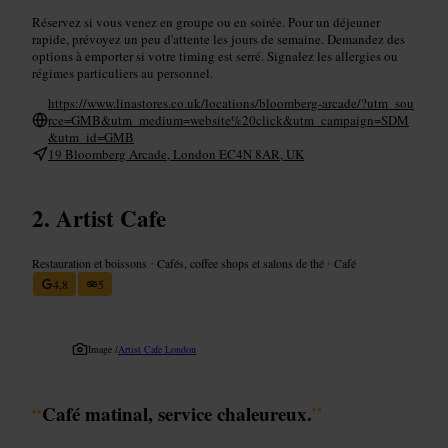
Réservez si vous venez en groupe ou en soirée. Pour un déjeuner
rapide, prévoyez un peu d'attente les jours de semaine. Demandez des
options à emporter si votre timing est serré. Signalez les allergies ou
régimes particuliers au personnel.
https://www.linastores.co.uk/locations/bloomberg-arcade/?utm_sou
rce=GMB&utm_medium=website%20click&utm_campaign=SDM
&utm_id=GMB
19 Bloomberg Arcade, London EC4N 8AR, UK
Artist Cafe
Restauration et boissons
•
Cafés, coffee shops et salons de thé
•
Café
4,8
5
Image /
Artist Cafe London
“
Café matinal, service chaleureux.
”