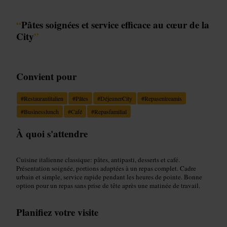
“
Pâtes soignées et service efficace au cœur de la
City
”
Convient pour
#
Restaurantitalien
#
Pâtes
#
DéjeunerCity
#
Repasentreamis
#
Businesslunch
#
Café
#
Repasfamilial
À quoi s'attendre
Cuisine italienne classique: pâtes, antipasti, desserts et café.
Présentation soignée, portions adaptées à un repas complet. Cadre
urbain et simple, service rapide pendant les heures de pointe. Bonne
option pour un repas sans prise de tête après une matinée de travail.
Planifiez votre visite