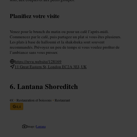
Planifiez votre visite
Venez pour le brunch du matin ou pour un café l’après‑midi.
Commencez par le café, puis partagez un plat si vous êtes plusieurs.
Les plats à base de halloumi et la shakshuka sont souvent
recommandés. Prévoyez un peu de temps si vous voulez profiter de
l’ambiance sans vous presser.
https://revu.website/128169
11 Great Eastern St, London EC2A 3EJ, UK
Lantana Shoreditch
€€
•
Restauration et boissons
•
Restaurant
4,4
Image /
Lantana