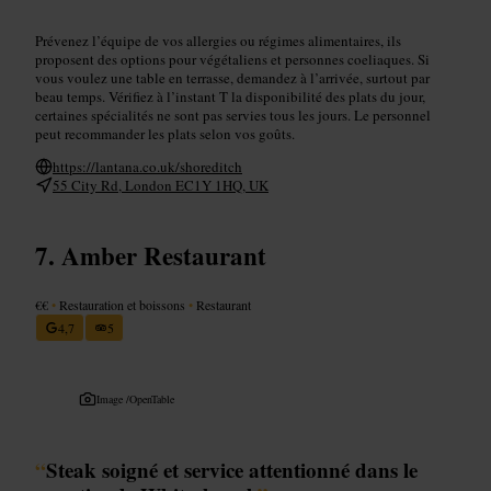
Prévenez l’équipe de vos allergies ou régimes alimentaires, ils
proposent des options pour végétaliens et personnes coeliaques. Si
vous voulez une table en terrasse, demandez à l’arrivée, surtout par
beau temps. Vérifiez à l’instant T la disponibilité des plats du jour,
certaines spécialités ne sont pas servies tous les jours. Le personnel
peut recommander les plats selon vos goûts.
https://lantana.co.uk/shoreditch
55 City Rd, London EC1Y 1HQ, UK
Amber Restaurant
€€
•
Restauration et boissons
•
Restaurant
4,7
5
Image /
OpenTable
“
Steak soigné et service attentionné dans le