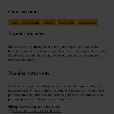
Convient pour
#
Café
#
Petitdéjeuner
#
Brunch
#
Cafédistrict
#
Cuisinelocale
À quoi s'attendre
Menu axé sur le petit‑déjeuner et les plats simples: œufs, avocado
toast, halloumi et options plus copieuses. Café bien préparé et musique
d’ambiance discrète. Service rapide et souriant, assises côté rue pour
observer Old Street.
Planifiez votre visite
Venez le matin pour le petit‑déjeuner ou en début d’après‑midi pour
une pause café. Si vous voulez une table côté fenêtre, arrivez tôt. Idéal
pour travailler un court moment, pour un petit déjeuner entre amis ou
pour une pause avant de poursuivre la journée.
http://www.artistcafelondon.co.uk/
311 Old St, London EC1V 9LA, UK