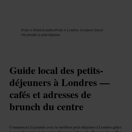
Image /
Google AI
Point A Hotels
/
Londres
/
Point A London, Liverpool Street
/
Où prendre le petit-déjeuner
Guide local des petits-
déjeuners à Londres —
cafés et adresses de
brunch du centre
Commencez la journée avec le meilleur petit-déjeuner à Londres grâce
à ce guide compact des petits-déjeuners et brunchs. Trouvez des coffee