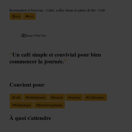
Restauration et boissons
•
Cafés, coffee shops et salons de thé
•
Café
4,6
4,6
Image /
Uber Eats
“
Un café simple et convivial pour bien
commencer la journée.
”
Convient pour
#
Café
#
Petitdéjeuner
#
Brunch
#
Jusfrais
#
Cafélondres
#
Whitechapel
#
Brunchvégétarien
À quoi s'attendre