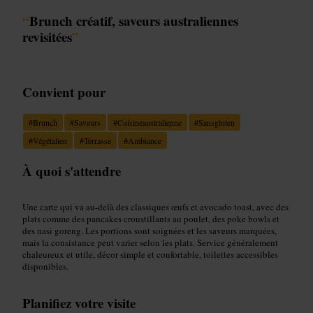
“
Brunch créatif, saveurs australiennes
revisitées
”
Convient pour
#
Brunch
#
Saveurs
#
Cuisineaustralienne
#
Sansgluten
#
Végétalien
#
Terrasse
#
Ambiance
À quoi s'attendre
Une carte qui va au-delà des classiques œufs et avocado toast, avec des
plats comme des pancakes croustillants au poulet, des poke bowls et
des nasi goreng. Les portions sont soignées et les saveurs marquées,
mais la consistance peut varier selon les plats. Service généralement
chaleureux et utile, décor simple et confortable, toilettes accessibles
disponibles.
Planifiez votre visite