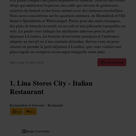
shops qui maîtrisent l'espresso, des cafés qui servent de généreuses
assiettes de brunch et des lieux animés avec des terrasses ensoleillées.
Nous nous concentrons sur les quartiers centraux, de Shoreditch et Old
Street à Spitalfields et Whitechapel. Partez pour des œufs classiques,
des plats de brunch inventifs ou un café et une pâtisserie tranquilles en
solo. Le guide vous indique les meilleures adresses pour le petit-
déjeuner à Londres, les horaires d'ouverture pratiques et l'ambiance
adaptée au travail ou à une matinée détendue. Servez-vous en pour
choisir où prendre le petit-déjeuner à Londres, que vous vouliez une
place rapide au comptoir ou un repas tranquille entre amis.
Mis à jour
10 juin 2026
8 min de lecture
Lina Stores City - Italian
Restaurant
Restauration et boissons
•
Restaurant
4,6
4,2
Image /
Lina Stores