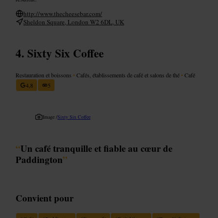
http://www.thecheesebar.com/
Sheldon Square, London W2 6DL, UK
Sixty Six Coffee
Restauration et boissons
•
Cafés, établissements de café et salons de thé
•
Café
4,8
5
Image /
Sixty Six Coffee
“
Un café tranquille et fiable au cœur de
Paddington
”
Convient pour