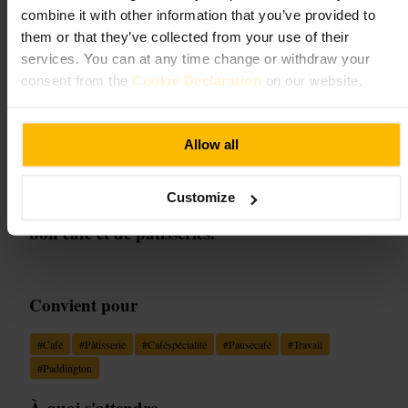
Treelogy Speciality Coffee
combine it with other information that you’ve provided to
Paddington
them or that they’ve collected from your use of their
services. You can at any time change or withdraw your
Restauration et boissons
•
Cafés, boutiques de café et salons de thé
•
Café
consent from the
Cookie Declaration
on our website.
4,7
4,8
Allow all
Image /
Treelogy
Customize
“
Un café de spécialité pour les amateurs de
bon café et de pâtisseries.
”
Convient pour
#
Café
#
Pâtisserie
#
Caféspécialité
#
Pausecafé
#
Travail
#
Paddington
À quoi s'attendre