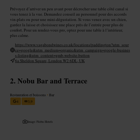
Prévoyez d’arriver un peu avant pour décrocher une table côté canal si
vous tenez à la vue. Demandez conseil au personnel pour des accords
vin-plats ou pour une mini-dégustation. Si vous venez avec un chien,
gardez la laisse et choisissez une place près de l’entrée pour plus de
confort. Pour un rendez-vous pro, optez pour une table à l’intérieur,
plus calme.
https://www.vagabondwines.co.uk/locations/paddington?utm_sour
ce=google&utm_medium=organic&utm_campaign=google-busines
s-listing&utm_content=gmb-website-button
6a Sheldon Square, London W2 6DL, UK
Nobu Bar and Terrace
Restauration et boissons
•
Bar
4
3,9
Image /
Nobu Hotels