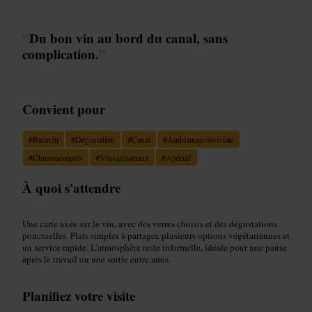
“
Du bon vin au bord du canal, sans
complication.
”
Convient pour
#
Baràvin
#
Dégustation
#
Canal
#
Ambianceconviviale
#
Chiensacceptés
#
Vinsartisanaux
#
Apéritif
À quoi s'attendre
Une carte axée sur le vin, avec des verres choisis et des dégustations
ponctuelles. Plats simples à partager, plusieurs options végétariennes et
un service rapide. L’atmosphère reste informelle, idéale pour une pause
après le travail ou une sortie entre amis.
Planifiez votre visite