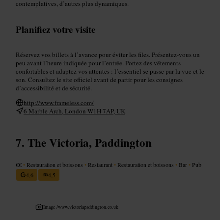
contemplatives, d’autres plus dynamiques.
Planifiez votre visite
Réservez vos billets à l’avance pour éviter les files. Présentez-vous un
peu avant l’heure indiquée pour l’entrée. Portez des vêtements
confortables et adaptez vos attentes : l’essentiel se passe par la vue et le
son. Consultez le site officiel avant de partir pour les consignes
d’accessibilité et de sécurité.
http://www.frameless.com/
6 Marble Arch, London W1H 7AP, UK
The Victoria, Paddington
€€
•
Restauration et boissons
•
Restaurant
•
Restauration et boissons
•
Bar
•
Pub
4,6
4,5
Image /
www.victoriapaddington.co.uk