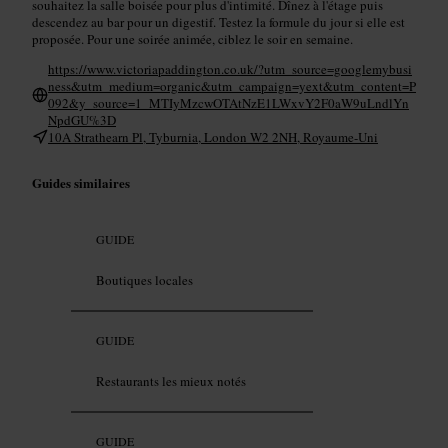
souhaitez la salle boisée pour plus d'intimité. Dînez à l'étage puis
descendez au bar pour un digestif. Testez la formule du jour si elle est
proposée. Pour une soirée animée, ciblez le soir en semaine.
https://www.victoriapaddington.co.uk/?utm_source=googlemybusi
ness&utm_medium=organic&utm_campaign=yext&utm_content=P
092&y_source=1_MTIyMzcwOTAtNzE1LWxvY2F0aW9uLndlYn
NpdGU%3D
10A Strathearn Pl, Tyburnia, London W2 2NH, Royaume-Uni
Guides similaires
GUIDE
Boutiques locales
GUIDE
Restaurants les mieux notés
GUIDE