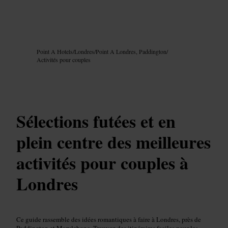
Image /
Google AI
Point A Hotels
/
Londres
/
Point A Londres, Paddington
/
Activités pour couples
Sélections futées et en
plein centre des meilleures
activités pour couples à
Londres
Ce guide rassemble des idées romantiques à faire à Londres, près de
Paddington et Marylebone. Trouvez des itinéraires faciles pour les