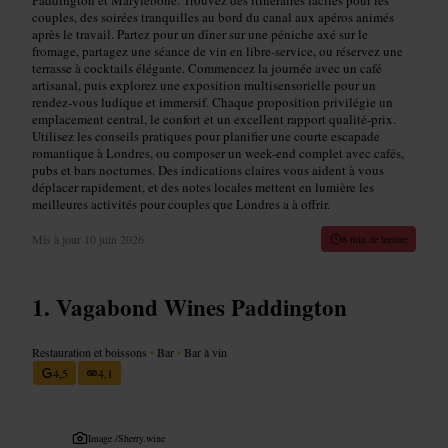
couples, des soirées tranquilles au bord du canal aux apéros animés
après le travail. Partez pour un dîner sur une péniche axé sur le
fromage, partagez une séance de vin en libre-service, ou réservez une
terrasse à cocktails élégante. Commencez la journée avec un café
artisanal, puis explorez une exposition multisensorielle pour un
rendez-vous ludique et immersif. Chaque proposition privilégie un
emplacement central, le confort et un excellent rapport qualité-prix.
Utilisez les conseils pratiques pour planifier une courte escapade
romantique à Londres, ou composer un week-end complet avec cafés,
pubs et bars nocturnes. Des indications claires vous aident à vous
déplacer rapidement, et des notes locales mettent en lumière les
meilleures activités pour couples que Londres a à offrir.
Mis à jour
10 juin 2026
8 min de lecture
Vagabond Wines Paddington
Restauration et boissons
•
Bar
•
Bar à vin
4,5
4,1
Image /
Sherry.wine