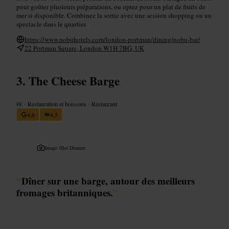
pour goûter plusieurs préparations, ou optez pour un plat de fruits de
mer si disponible. Combinez la sortie avec une session shopping ou un
spectacle dans le quartier.
https://www.nobuhotels.com/london-portman/dining/nobu-bar/
22 Portman Square, London W1H 7BG, UK
The Cheese Barge
€€
•
Restauration et boissons
•
Restaurant
4,6
4,5
Image /
Hot Dinners
“
Dîner sur une barge, autour des meilleurs
fromages britanniques.
”