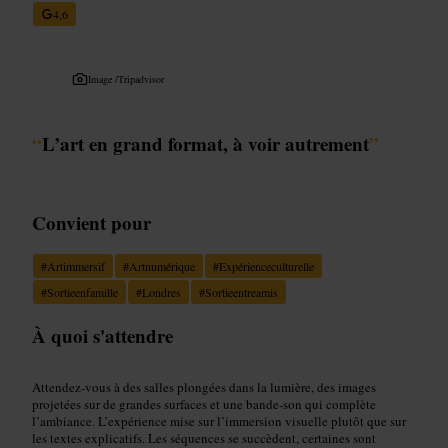
4,6
Image /
Tripadvisor
“
L’art en grand format, à voir autrement
”
Convient pour
#
Artimmersif
#
Artnumérique
#
Expérienceculturelle
#
Sortieenfamille
#
Londres
#
Sortieentreamis
À quoi s'attendre
Attendez-vous à des salles plongées dans la lumière, des images
projetées sur de grandes surfaces et une bande-son qui complète
l’ambiance. L’expérience mise sur l’immersion visuelle plutôt que sur
les textes explicatifs. Les séquences se succèdent, certaines sont