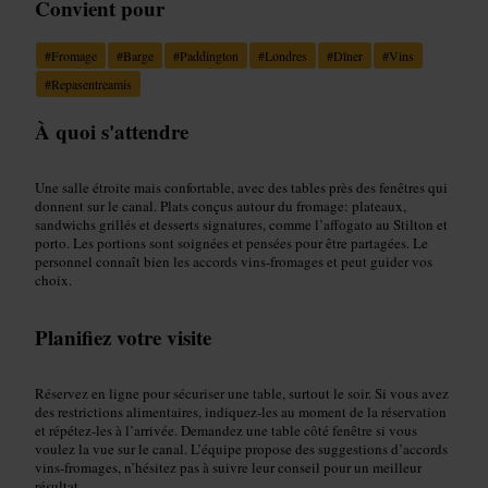
Convient pour
#
Fromage
#
Barge
#
Paddington
#
Londres
#
Dîner
#
Vins
#
Repasentreamis
À quoi s'attendre
Une salle étroite mais confortable, avec des tables près des fenêtres qui
donnent sur le canal. Plats conçus autour du fromage: plateaux,
sandwichs grillés et desserts signatures, comme l’affogato au Stilton et
porto. Les portions sont soignées et pensées pour être partagées. Le
personnel connaît bien les accords vins-fromages et peut guider vos
choix.
Planifiez votre visite
Réservez en ligne pour sécuriser une table, surtout le soir. Si vous avez
des restrictions alimentaires, indiquez-les au moment de la réservation
et répétez-les à l’arrivée. Demandez une table côté fenêtre si vous
voulez la vue sur le canal. L’équipe propose des suggestions d’accords
vins-fromages, n’hésitez pas à suivre leur conseil pour un meilleur
résultat.