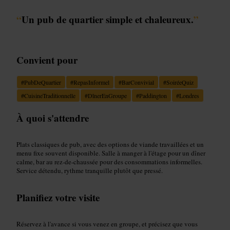
“
Un pub de quartier simple et chaleureux.
”
Convient pour
#
PubDeQuartier
#
RepasInformel
#
BarConvivial
#
SoiréeQuiz
#
CuisineTraditionnelle
#
DînerEnGroupe
#
Paddington
#
Londres
À quoi s'attendre
Plats classiques de pub, avec des options de viande travaillées et un
menu fixe souvent disponible. Salle à manger à l'étage pour un dîner
calme, bar au rez-de-chaussée pour des consommations informelles.
Service détendu, rythme tranquille plutôt que pressé.
Planifiez votre visite
Réservez à l'avance si vous venez en groupe, et précisez que vous