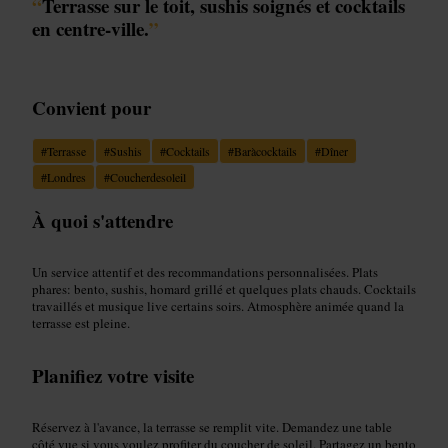
“
Terrasse sur le toit, sushis soignés et cocktails
en centre-ville.
”
Convient pour
#
Terrasse
#
Sushis
#
Cocktails
#
Baràcocktails
#
Dîner
#
Londres
#
Coucherdesoleil
À quoi s'attendre
Un service attentif et des recommandations personnalisées. Plats
phares: bento, sushis, homard grillé et quelques plats chauds. Cocktails
travaillés et musique live certains soirs. Atmosphère animée quand la
terrasse est pleine.
Planifiez votre visite
Réservez à l'avance, la terrasse se remplit vite. Demandez une table
côté vue si vous voulez profiter du coucher de soleil. Partagez un bento