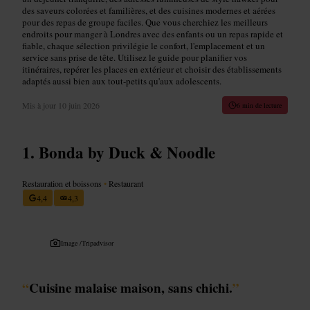
des saveurs colorées et familières, et des cuisines modernes et aérées
pour des repas de groupe faciles. Que vous cherchiez les meilleurs
endroits pour manger à Londres avec des enfants ou un repas rapide et
fiable, chaque sélection privilégie le confort, l'emplacement et un
service sans prise de tête. Utilisez le guide pour planifier vos
itinéraires, repérer les places en extérieur et choisir des établissements
adaptés aussi bien aux tout-petits qu'aux adolescents.
Mis à jour
10 juin 2026
6 min de lecture
Bonda by Duck & Noodle
Restauration et boissons
•
Restaurant
4,4
4,3
Image /
Tripadvisor
“
Cuisine malaise maison, sans chichi.
”