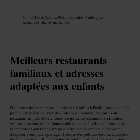
Image /
Google AI
Point A Hotels
/
Londres
/
Point A Londres, Paddington
/
Restaurants adaptés aux familles
Meilleurs restaurants
familiaux et adresses
adaptées aux enfants
Découvrez des restaurants adaptés aux familles à Paddington et dans la
proche Little Venice, avec des options qui rendent les sorties au
restaurant simples et détendues. Ce guide des restaurants à Londres
vous oriente vers les meilleurs établissements familiaux à Londres qui
acceptent les poussettes, proposent des menus enfants et disposent
d'espaces pour plats à partager. Trouvez des pubs au bord du canal pour
un déjeuner tranquille, des adresses lumineuses de style hawker pour