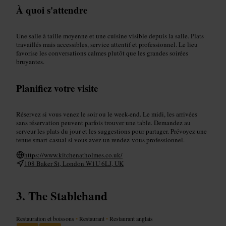
À quoi s'attendre
Une salle à taille moyenne et une cuisine visible depuis la salle. Plats
travaillés mais accessibles, service attentif et professionnel. Le lieu
favorise les conversations calmes plutôt que les grandes soirées
bruyantes.
Planifiez votre visite
Réservez si vous venez le soir ou le week-end. Le midi, les arrivées
sans réservation peuvent parfois trouver une table. Demandez au
serveur les plats du jour et les suggestions pour partager. Prévoyez une
tenue smart-casual si vous avez un rendez-vous professionnel.
https://www.kitchenatholmes.co.uk/
108 Baker St, London W1U 6LJ, UK
The Stablehand
Restauration et boissons
•
Restaurant
•
Restaurant anglais