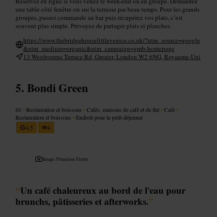
Réservez en ligne si vous venez le week-end ou en groupe. Demandez
une table côté fenêtre ou sur la terrasse par beau temps. Pour les grands
groupes, passez commande au bar puis récupérez vos plats, c’est
souvent plus simple. Prévoyez de partager plats et planches.
https://www.thebridgehouselittlevenice.co.uk/?utm_source=google
&utm_medium=organic&utm_campaign=gmb-homepage
13 Westbourne Terrace Rd, Greater, London W2 6NG, Royaume-Uni
Bondi Green
€€
•
Restauration et boissons
•
Cafés, maisons de café et de thé
•
Café
•
Restauration et boissons
•
Endroit pour le petit-déjeuner
4,5
4
Image /
Function Fixers
“
Un café chaleureux au bord de l'eau pour
brunchs, pâtisseries et afterworks.
”