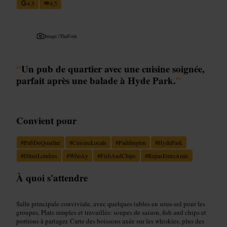
4,5
4,5
Image /
TheFork
“
Un pub de quartier avec une cuisine soignée,
parfait après une balade à Hyde Park.
”
Convient pour
#
PubDeQuartier
#
CuisineLocale
#
Paddington
#
HydePark
#
DînerLondres
#
Whisky
#
FishAndChips
#
RepasEntreAmis
À quoi s'attendre
Salle principale conviviale, avec quelques tables en sous-sol pour les
groupes. Plats simples et travaillés: soupes de saison, fish and chips et
portions à partager. Carte des boissons axée sur les whiskies, plus des