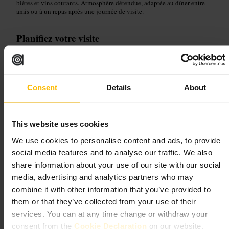
bières et vins courants. Atmosphère détendue, adaptée au dîner entre
amis ou à un repas après une journée de visite.
Planifiez votre visite
Réservez pour les soirées et le dimanche midi. Venez en tenue casual
smart. Demandez conseil au bar pour un scotch ou un digestif. Si vous
préférez une table centrale, arrivez un peu plus tôt pour choisir votre
Consent
Details
About
place.
https://thestablehand.co.uk/
4 Bathurst St, Tyburnia, London W2 2SD, UK
This website uses cookies
We use cookies to personalise content and ads, to provide
The Bridge House
social media features and to analyse our traffic. We also
share information about your use of our site with our social
€€
•
Restauration et boissons
•
Restaurant
•
Gastropub
•
Restauration et boissons
media, advertising and analytics partners who may
•
Bar
•
Pub
4,6
4
combine it with other information that you’ve provided to
them or that they’ve collected from your use of their
services. You can at any time change or withdraw your
Image /
Tripadvisor
consent from the
Cookie Declaration
on our website.