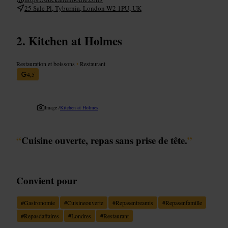
25 Sale Pl, Tyburnia, London W2 1PU, UK
Kitchen at Holmes
Restauration et boissons
•
Restaurant
4,5
Image /
Kitchen at Holmes
“
Cuisine ouverte, repas sans prise de tête.
”
Convient pour
#
Gastronomie
#
Cuisineouverte
#
Repasentreamis
#
Repasenfamille
#
Repasdaffaires
#
Londres
#
Restaurant