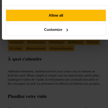
“
Un gastropub convivial au bord du canal
”
Allow all
Customize
Convient pour
#
Gastropub
#
Pubdequartier
#
Paddington
#
LittleVenise
#
Terrasse
#
Cocktails
#
Repasentreamis
#
Déjeunerdimanche
À quoi s'attendre
Ambiance détendue, intérieur en bois avec coins cosy et terrasse au
bord du canal. Menu simple et soigné, axé sur charcuteries, petits plats
à partager et plats de viande. Le bar propose des cocktails travaillés et
des classiques de pub. Le personnel est efficace et habitué aux groupes.
Planifiez votre visite