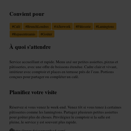
Convient pour
#
Café
#
BrunchLondres
#
Afterwork
#
Pâtisserie
#
Lamingtons
#
Repasentreamis
#
Goûter
À quoi s'attendre
Service accueillant et rapide. Menu axé sur petites assiettes, pizzas et
pâtisseries, avec une offre de boissons étendue. Cadre clair et vivant,
intérieur avec comptoir et places en terrasse près de l’eau. Portions
conçues pour partager ou compléter un café.
Planifiez votre visite
Réservez si vous venez le week‑end. Venez tôt si vous tenez à certaines
pâtisseries comme les lamingtons. Partagez plusieurs petites assiettes
pour goûter plus de choses. Privilégiez le comptoir si la salle est
pleine, le service y est souvent plus rapide.
http://www.daisygreenfood.com/