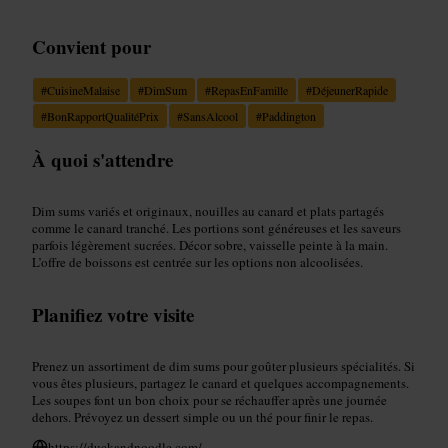
Convient pour
#
CuisineMalaise
#
DimSum
#
RepasEnFamille
#
DéjeunerRapide
#
BonRapportQualitéPrix
#
SansAlcool
#
Paddington
À quoi s'attendre
Dim sums variés et originaux, nouilles au canard et plats partagés
comme le canard tranché. Les portions sont généreuses et les saveurs
parfois légèrement sucrées. Décor sobre, vaisselle peinte à la main.
L’offre de boissons est centrée sur les options non alcoolisées.
Planifiez votre visite
Prenez un assortiment de dim sums pour goûter plusieurs spécialités. Si
vous êtes plusieurs, partagez le canard et quelques accompagnements.
Les soupes font un bon choix pour se réchauffer après une journée
dehors. Prévoyez un dessert simple ou un thé pour finir le repas.
https://duckandnoodle.com/