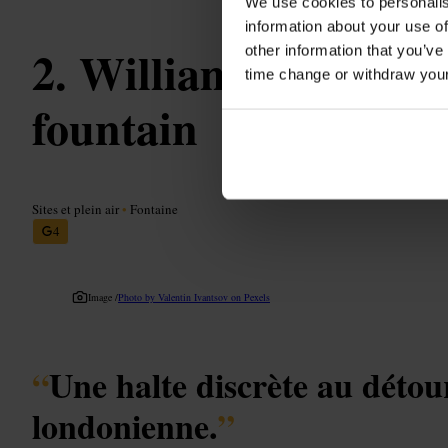
We use cookies to personalis
information about your use of
William Pitt Byrn
other information that you’ve
time change or withdraw you
fountain
Sites et plein air
•
Fontaine
4
Image /
Photo by Valentin Ivantsov on Pexels
“
Une halte discrète au détou
londonienne.
”