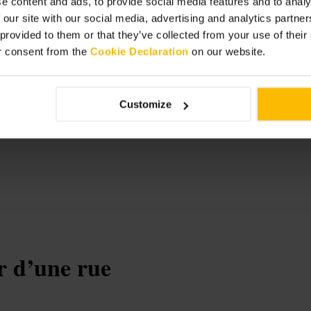
e content and ads, to provide social media features and to analy
 our site with our social media, advertising and analytics partn
e memorial
 provided to them or that they’ve collected from your use of thei
r consent from the
Cookie Declaration
on our website.
Customize
r d’une rue