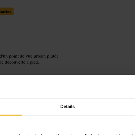
rimoine
 d'un point de vue urbain plutôt
de découverte à pied.
Details
inéraire à pied pour enchaîner avec
ur des arrêts rapides.