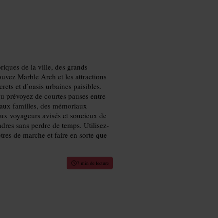
iques de la ville, des grands
vez Marble Arch et les attractions
rets et d’oasis urbaines paisibles.
u prévoyez de courtes pauses entre
 aux familles, des mémoriaux
 aux voyageurs avisés et soucieux de
ondres sans perdre de temps. Utilisez-
ètres de marche et faire en sorte que
7 min de lecture