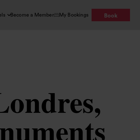
els
Become a Member
My Bookings
Book
 Londres,
onuments