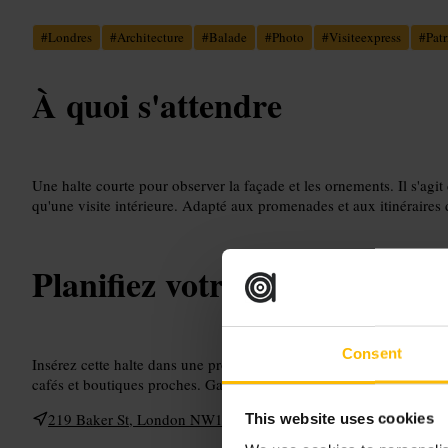
#
Londres
#
Architecture
#
Balade
#
Photo
#
Visiteexpress
#
Pat
À quoi s'attendre
Une halte courte pour observer la façade et les ornements. Il s'agit
qu'une visite intérieure. Adapté aux promenades et aux itinéraires 
Planifiez votre visite
Consent
Insérez cette halte dans une promenade du quartier. Préparez un it
cafés et boutiques proches. Gardez votre appareil photo à portée po
219 Baker St, London NW1 6XE, UK
This website uses cookies