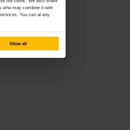
se our traffic. We also share
ers who may combine it with
r services. You can at any
Allow all