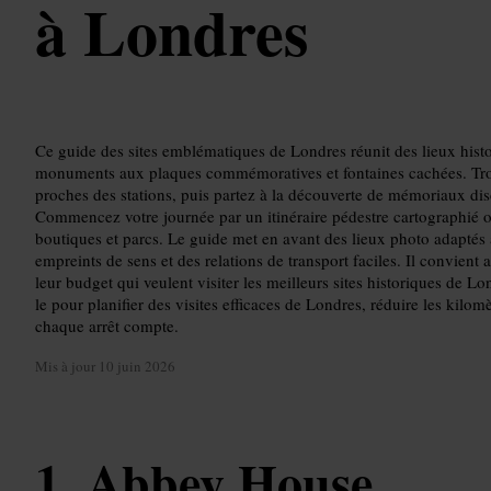
à Londres
Ce guide des sites emblématiques de Londres réunit des lieux histor
monuments aux plaques commémoratives et fontaines cachées. Trou
proches des stations, puis partez à la découverte de mémoriaux disc
Commencez votre journée par un itinéraire pédestre cartographié o
boutiques et parcs. Le guide met en avant des lieux photo adaptés
empreints de sens et des relations de transport faciles. Il convient
leur budget qui veulent visiter les meilleurs sites historiques de L
le pour planifier des visites efficaces de Londres, réduire les kilom
chaque arrêt compte.
Mis à jour
10 juin 2026
Abbey House