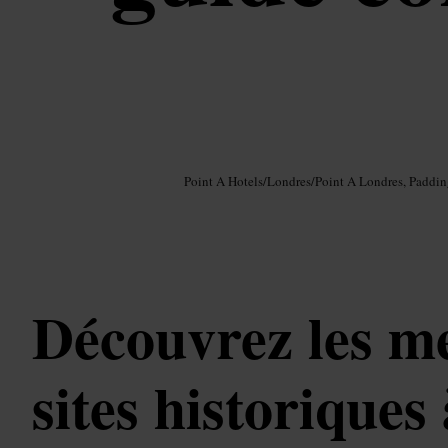
Image /
Google AI
Point A Hotels
/
Londres
/
Point A Londres, Paddi
Découvrez les me
sites historiques 