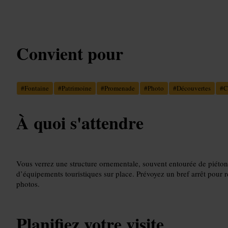
Convient pour
#
Fontaine
#
Patrimoine
#
Promenade
#
Photo
#
Découvertes
#
C
À quoi s'attendre
Vous verrez une structure ornementale, souvent entourée de piétons 
d’équipements touristiques sur place. Prévoyez un bref arrêt pour r
photos.
Planifiez votre visite