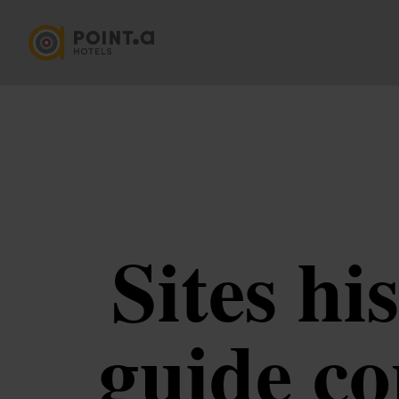
Sites hi
guide c