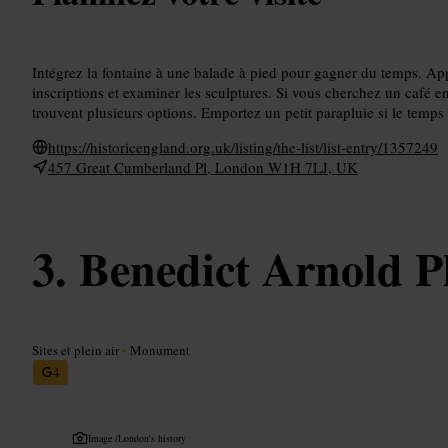
Intégrez la fontaine à une balade à pied pour gagner du temps. Ap
inscriptions et examiner les sculptures. Si vous cherchez un café en
trouvent plusieurs options. Emportez un petit parapluie si le temps
https://historicengland.org.uk/listing/the-list/list-entry/1357249
457 Great Cumberland Pl, London W1H 7LJ, UK
Benedict Arnold P
Sites et plein air
•
Monument
4
Image /
London's history