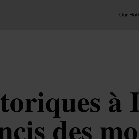
Our Hot
storiques à
oncis des m