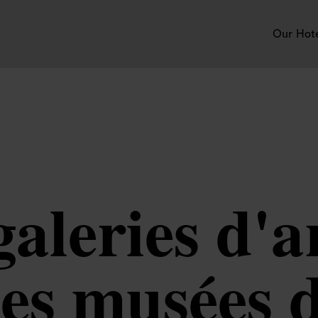
Our Hot
galeries d'
 des musées 