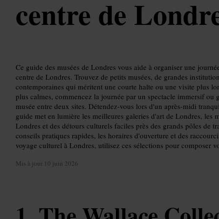
centre de Londr
Ce guide des musées de Londres vous aide à organiser une journée 
centre de Londres. Trouvez de petits musées, de grandes institutions
contemporaines qui méritent une courte halte ou une visite plus long
plus calmes, commencez la journée par un spectacle immersif ou g
musée entre deux sites. Détendez-vous lors d'un après-midi tranqui
guide met en lumière les meilleures galeries d'art de Londres, les 
Londres et des détours culturels faciles près des grands pôles de t
conseils pratiques rapides, les horaires d'ouverture et des raccourc
voyage culturel à Londres, utilisez ces sélections pour composer vot
Mis à jour
10 juin 2026
The Wallace Colle