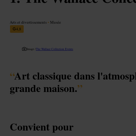
Arts et divertissements
•
Musée
4,8
Image /
The Wallace Collection Events
“
Art classique dans l'atmos
grande maison.
”
Convient pour