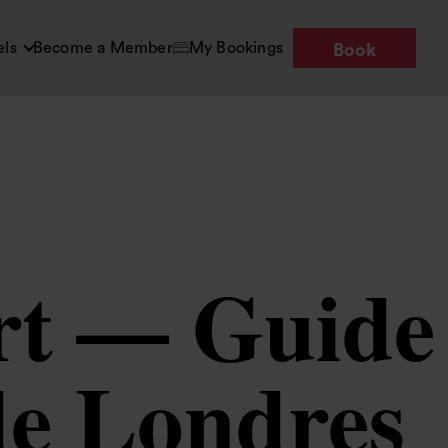
els
Become a Member
My Bookings
Book
art — Guide
de Londres