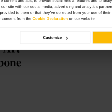
e content and ads, to provide social media features and to analy
s voulez profiter d'une atmosphère
 our site with our social media, advertising and analytics partn
 provided to them or that they’ve collected from your use of thei
r consent from the
Cookie Declaration
on our website.
Customize
 Art
bone