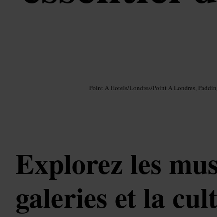
Image /
Google AI
Point A Hotels
/
Londres
/
Point A Londres, Paddi
Explorez les mus
galeries et la cu