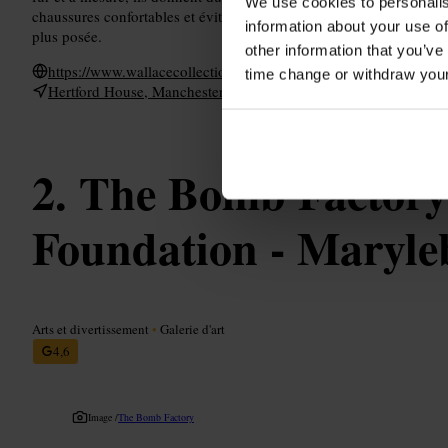
We use cookies to personalis
chaussures confortables et évitez d'entrer en groupe massif si vou
information about your use of
plus posée.
other information that you’ve
https://www.wallacecollection.org/
time change or withdraw you
Hertford House, Manchester Square, London W1U 3BN, UK
The Bomb Factory
Foundation - Maryle
Arts et divertissement
•
Galerie d'art
4,6
Image /
The Bomb Factory