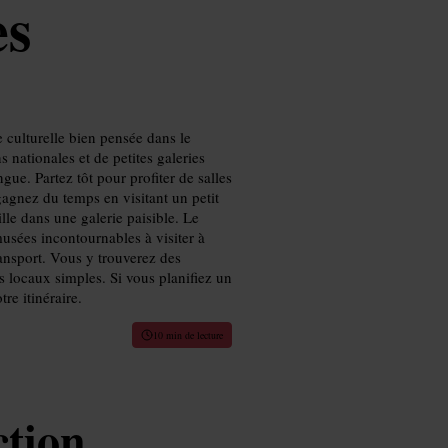
es
culturelle bien pensée dans le
 nationales et de petites galeries
ue. Partez tôt pour profiter de salles
agnez du temps en visitant un petit
lle dans une galerie paisible. Le
musées incontournables à visiter à
ransport. Vous y trouverez des
is locaux simples. Si vous planifiez un
re itinéraire.
10 min de lecture
ction