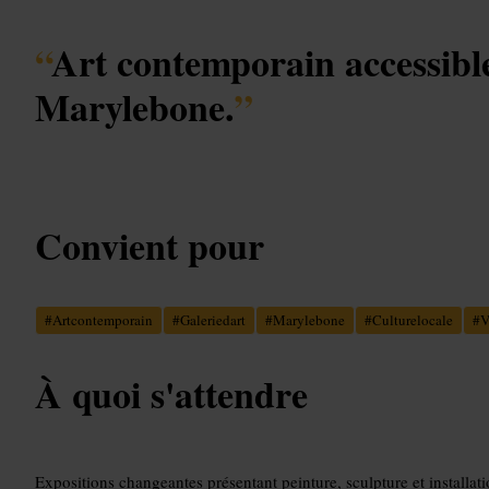
“
Art contemporain accessibl
Marylebone.
”
Convient pour
#
Artcontemporain
#
Galeriedart
#
Marylebone
#
Culturelocale
#
V
À quoi s'attendre
Expositions changeantes présentant peinture, sculpture et installati