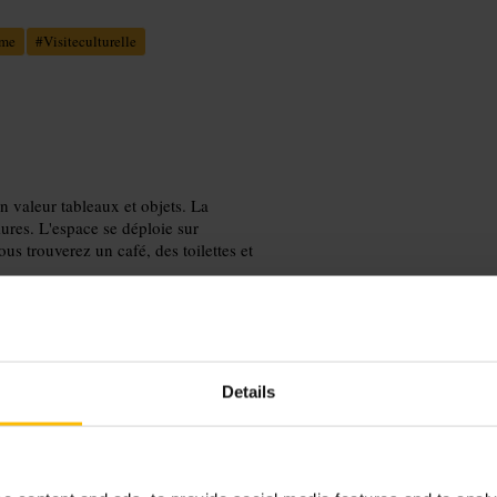
me
#
Visiteculturelle
n valeur tableaux et objets. La
ures. L'espace se déploie sur
ous trouverez un café, des toilettes et
Details
ez les salons et l'armurerie à votre
lusieurs salles. Lisez les cartels au
ances préalables. Portez des