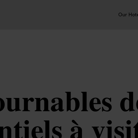
Our Hot
ournables d
ntiels à visi