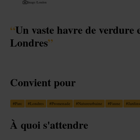
Image /
London
“
Un vaste havre de verdure 
Londres
”
Convient pour
#
Parc
#
Londres
#
Promenade
#
Natureurbaine
#
Faune
#
Jardins
À quoi s'attendre