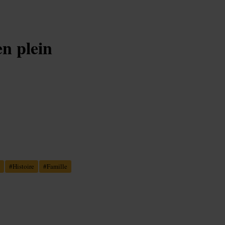
en plein
#
Histoire
#
Famille