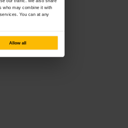
se our traffic. We also share
ers who may combine it with
r services. You can at any
Allow all