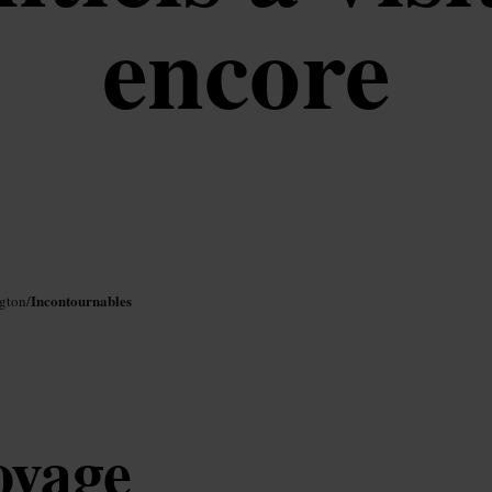
encore
Incontournables
ngton
/
oyage