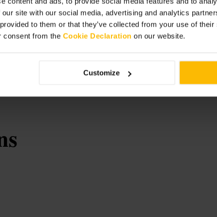
e content and ads, to provide social media features and to analy
 our site with our social media, advertising and analytics partn
 temps. Emportez une couverture pour
 provided to them or that they’ve collected from your use of thei
vous venez en famille, repérez les
r consent from the
Cookie Declaration
on our website.
s tranquille, suivez les allées
ource=google&utm_medium=organic&ut
Customize
ns