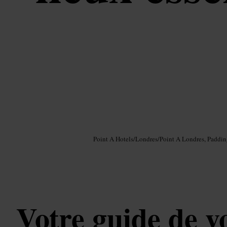
Image /
Google AI
Point A Hotels
/
Londres
/
Point A Londres, Paddi
Votre guide de v