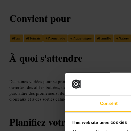
Convient pour
#
Parc
#
Pleinair
#
Promenade
#
Pique-nique
#
Famille
#
Nature
À quoi s'attendre
Des zones variées pour se promener, faire du vélo ou pique-niquer.
ouvertes, des allées boisées, des aires de jeux pour les enfants 
parc attire des promeneurs, des coureurs, des cyclistes et des famill
d'oiseaux et à des sorties calmes hors de l'agitation urbaine.
Consent
Planifiez votre visite
This website uses cookies