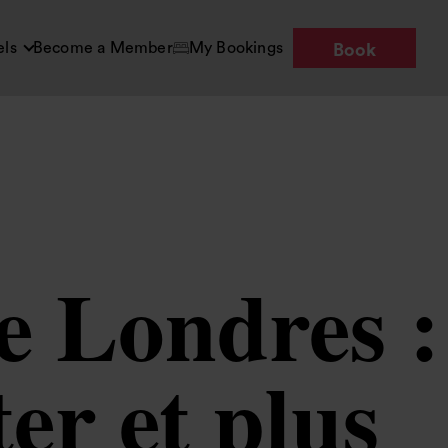
els
Become a Member
My Bookings
Book
e Londres :
ter et plus