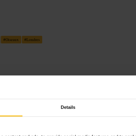
#
Oiseaux
#
Londres
 Vous trouverez des prairies
et des monuments commémoratifs. Le
es, et laisse place à l'observation
Details