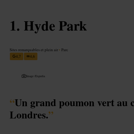
Hyde Park
Sites remarquables et plein air
•
Parc
4,7
4,6
Image /
Expedia
“
Un grand poumon vert au 
Londres.
”