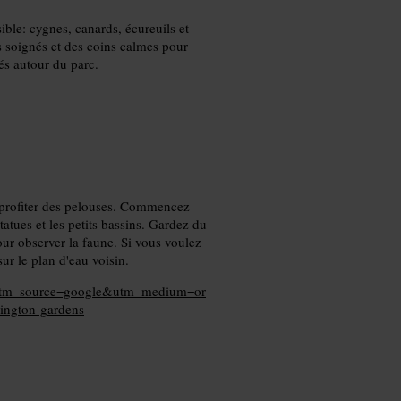
ble: cygnes, canards, écureuils et
s soignés et des coins calmes pour
és autour du parc.
r profiter des pelouses. Commencez
statues et les petits bassins. Gardez du
ur observer la faune. Si vous voulez
ur le plan d'eau voisin.
ns?utm_source=google&utm_medium=or
ngton-gardens