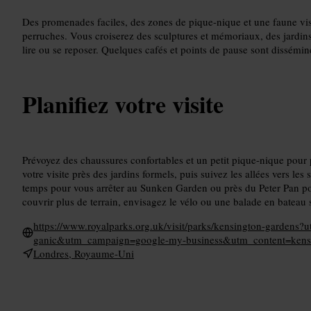
Des promenades faciles, des zones de pique-nique et une faune visi
perruches. Vous croiserez des sculptures et mémoriaux, des jardin
lire ou se reposer. Quelques cafés et points de pause sont dissémin
Planifiez votre visite
Prévoyez des chaussures confortables et un petit pique-nique pou
votre visite près des jardins formels, puis suivez les allées vers les 
temps pour vous arrêter au Sunken Garden ou près du Peter Pan po
couvrir plus de terrain, envisagez le vélo ou une balade en bateau s
https://www.royalparks.org.uk/visit/parks/kensington-garde
ganic&utm_campaign=google-my-business&utm_content=kensi
Londres, Royaume-Uni