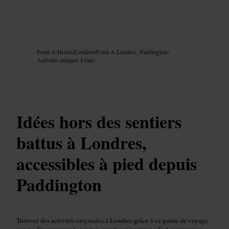
Image /
Google AI
Point A Hotels
/
Londres
/
Point A Londres, Paddington
/
Activités uniques à faire
Idées hors des sentiers
battus à Londres,
accessibles à pied depuis
Paddington
Trouvez des activités originales à Londres grâce à ce guide de voyage
concis. Commencez la journée par des expositions d'art immersives,