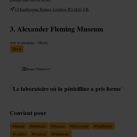
19 Eastbourne Terrace, London W2 6LG, UK
Alexander Fleming Museum
Arts et spectacles
•
Musée
4,6
Image /
Tripadvisor
“
Le laboratoire où la pénicilline a pris forme
”
Convient pour
#
Musée
#
Médecine
#
Histoire
#
Découverte
#
Paddington
#
Londres
#
Sciences
#
Patrimoine