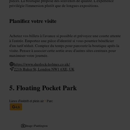
pièces. La boutique propose des souvenirs de qualité. L'expérience
privilégie l'immersion plutôt que de longues expositions.
Planifiez votre visite
Achetez vos billets à l'avance si possible et prévoyez une courte attente
à l'entrée. Emportez une pièce d'identité si vous pourriez bénéficier
d'un tarif réduit. Comptez du temps pour parcourir la boutique après la
visite. Pensez à associer cette sortie avec d'autres sites centraux pour
maximiser votre journée.
https://www.sherlock-holmes.co.uk/
221b Baker St, London NW1 6XE, UK
Floating Pocket Park
Lieux d'intérêt et plein air
•
Parc
4,6
Image /
Paddington