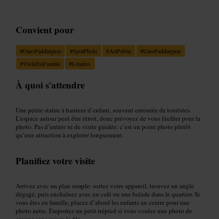
Convient pour
#
OursPaddington
#
SpotPhoto
#
ArtPublic
#
GarePaddington
#
VisiteEnFamille
#
Londres
À quoi s'attendre
Une petite statue à hauteur d’enfant, souvent entourée de touristes.
L’espace autour peut être étroit, donc prévoyez de vous faufiler pour la
photo. Pas d’entrée ni de visite guidée: c’est un point photo plutôt
qu’une attraction à explorer longuement.
Planifiez votre visite
Arrivez avec un plan simple: sortez votre appareil, trouvez un angle
dégagé, puis enchaînez avec un café ou une balade dans le quartier. Si
vous êtes en famille, placez d’abord les enfants au centre pour une
photo nette. Emportez un petit trépied si vous voulez une photo de
groupe sans suivre la file.