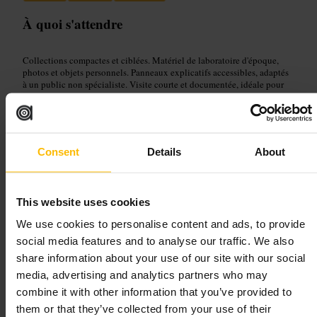
À quoi s'attendre
Collections compactes et ciblées. Matériel de laboratoire d'époque,
photos et objets personnels. Panneaux explicatifs accessibles, adaptés
à un public non spécialiste. Visite courte et documentée, idéale pour
les curieux d'histoire des sciences.
Planifiez votre visite
Consent
Details
About
Prévoyez une visite courte et tranquille. Vérifiez les horaires avant de
partir. Emportez un carnet si vous aimez prendre des notes, et pensez à
combiner la visite avec une promenade dans le quartier de Paddington.
This website uses cookies
https://www.imperial.nhs.uk/about-us/what-we-do/fleming-museum
We use cookies to personalise content and ads, to provide
Praed St, London W2 1NY, UK
social media features and to analyse our traffic. We also
share information about your use of our site with our social
The Sherlock Holmes Museum
media, advertising and analytics partners who may
combine it with other information that you’ve provided to
Arts et divertissement
•
Musée
them or that they’ve collected from your use of their