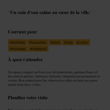
“
Un coin d'eau calme au cœur de la ville.
”
Convient pour
#
Parcflottant
#
Pauseurbaine
#
Balade
#
Canal
#
Londres
#
Pausenature
#
Famillegreen
À quoi s'attendre
Un espace compact sur l'eau avec des plantations, quelques bancs et
des sentiers piétons. Ambiance détendue, fréquenté par promeneurs et
voisins. Bon endroit pour lire, observer les reflets ou faire une pause
rapide entre deux visites.
Planifiez votre visite
Prévoyez une courte halte: asseyez-vous sur un banc ou emportez un