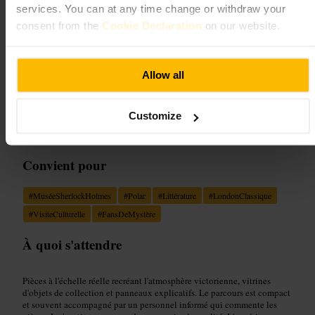
4,3
3,6
services. You can at any time change or withdraw your
consent from the
Cookie Declaration
on our website.
Image /
TripSavvy
Allow all
“
Plongez dans l'univers victorien du célèbre
détective.
”
Customize
Convient pour
#
MuséeSherlockHolmes
#
Polar
#
Littérature
#
LondonClassique
#
VisiteCulturelle
#
FansDeMystère
À quoi s'attendre
Pièces à l'échelle réelle recréant l'atmosphère victorienne, vitrines
d'objets de collection et panneaux explicatifs. Le parcours est compact
et souvent accompagné par un personnel informé qui commente les