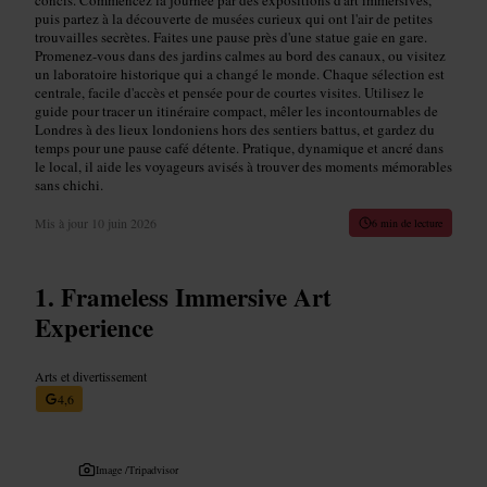
puis partez à la découverte de musées curieux qui ont l'air de petites
trouvailles secrètes. Faites une pause près d'une statue gaie en gare.
Promenez-vous dans des jardins calmes au bord des canaux, ou visitez
un laboratoire historique qui a changé le monde. Chaque sélection est
centrale, facile d'accès et pensée pour de courtes visites. Utilisez le
guide pour tracer un itinéraire compact, mêler les incontournables de
Londres à des lieux londoniens hors des sentiers battus, et gardez du
temps pour une pause café détente. Pratique, dynamique et ancré dans
le local, il aide les voyageurs avisés à trouver des moments mémorables
sans chichi.
Mis à jour
10 juin 2026
6 min de lecture
Frameless Immersive Art
Experience
Arts et divertissement
4,6
Image /
Tripadvisor