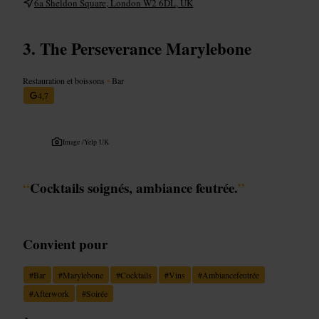
6a Sheldon Square, London W2 6DL, UK
The Perseverance Marylebone
Restauration et boissons
•
Bar
4,7
Image /
Yelp UK
“
Cocktails soignés, ambiance feutrée.
”
Convient pour
#
Bar
#
Marylebone
#
Cocktails
#
Vins
#
Ambiancefeutrée
#
Afterwork
#
Soirée