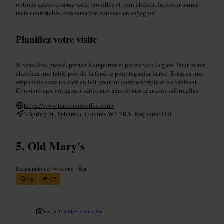
options salées comme œufs brouillés et pain chilien. Intérieur animé
mais confortable, conversation souvent en espagnol.
Planifiez votre visite
Si vous êtes pressé, prenez à emporter et partez vers la gare. Pour rester,
cherchez une table près de la fenêtre pour regarder la rue. Essayez une
empanada avec un café au lait pour un combo simple et satisfaisant.
Convient aux voyageurs seuls, aux amis et aux réunions informelles.
https://www.harrisonscoffee.com/
3 Spring St, Tyburnia, Londres W2 3RA, Royaume-Uni
Old Mary's
Restauration et boissons
•
Bar
4,6
4,7
Image /
Old Mary’s Wine Bar