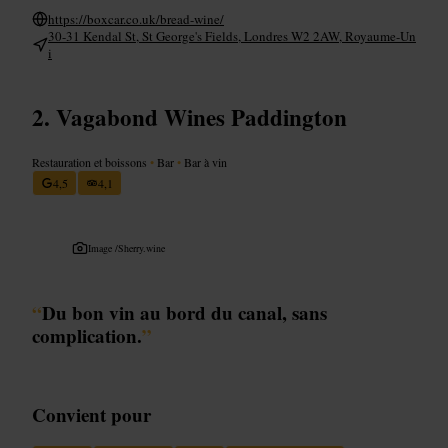
https://boxcar.co.uk/bread-wine/
30-31 Kendal St, St George's Fields, Londres W2 2AW, Royaume-Un
i
Vagabond Wines Paddington
Restauration et boissons
•
Bar
•
Bar à vin
4,5
4,1
Image /
Sherry.wine
“
Du bon vin au bord du canal, sans
complication.
”
Convient pour