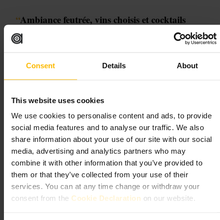
“
Ambiance feutrée, vins choisis et cocktails
inventifs
”
Consent
Details
About
Convient pour
#
Bar
#
Vin
#
Cocktails
#
Ambiancefeutrée
#
Souterrain
This website uses cookies
#
Afterwork
#
Soirée
We use cookies to personalise content and ads, to provide
À quoi s'attendre
social media features and to analyse our traffic. We also
share information about your use of our site with our social
Espace réduit et confortable, avec un mélange de canapés, chaises et
media, advertising and analytics partners who may
tabourets. Murs en pierre et gravures anciennes donnent du caractère.
combine it with other information that you’ve provided to
Le service est attentif et compétent sur les vins. L'acoustique limite le
them or that they’ve collected from your use of their
bruit, ce qui favorise la conversation. La qualité des cocktails peut
varier, alors n'hésitez pas à demander une recommandation.
services. You can at any time change or withdraw your
consent from the
Cookie Declaration
on our website.
Planifiez votre visite