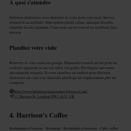
À quoi s'attendre
Intérieur chaleureux avec fauteuils et coins pour converser. Service
attentif et accueillant. Atmosphère plutôt calme, musique discrète,
clientèle locale régulière. Carte axée sur les vins et les cocktails faits
maison.
Planifiez votre visite
Réservez si vous venez en groupe. Demandez conseil au bar pour un
cocktail signature ou un vin selon vos goûts. Privilégiez une tenue
décontractée soignée. Si vous cherchez un endroit pour discuter,
choisissez un coin avec fauteuils plutôt qu’un emplacement près du
comptoir.
http://www.theperseverancemarylebone.co.uk/
11 Shroton St, London NW1 6UG, UK
Harrison’s Coffee
Restauration et boissons
•
Restaurant
•
Restauration et boissons
•
Cafés, coffee