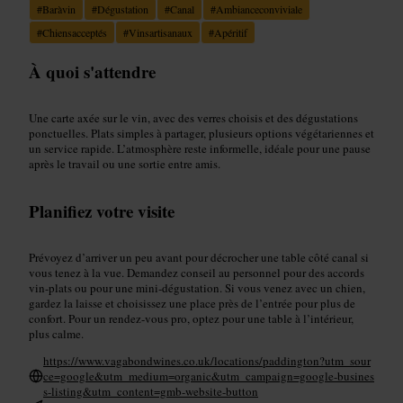
#
Baràvin
#
Dégustation
#
Canal
#
Ambianceconviviale
#
Chiensacceptés
#
Vinsartisanaux
#
Apéritif
À quoi s'attendre
Une carte axée sur le vin, avec des verres choisis et des dégustations
ponctuelles. Plats simples à partager, plusieurs options végétariennes et
un service rapide. L’atmosphère reste informelle, idéale pour une pause
après le travail ou une sortie entre amis.
Planifiez votre visite
Prévoyez d’arriver un peu avant pour décrocher une table côté canal si
vous tenez à la vue. Demandez conseil au personnel pour des accords
vin-plats ou pour une mini-dégustation. Si vous venez avec un chien,
gardez la laisse et choisissez une place près de l’entrée pour plus de
confort. Pour un rendez-vous pro, optez pour une table à l’intérieur,
plus calme.
https://www.vagabondwines.co.uk/locations/paddington?utm_sour
ce=google&utm_medium=organic&utm_campaign=google-busines
s-listing&utm_content=gmb-website-button