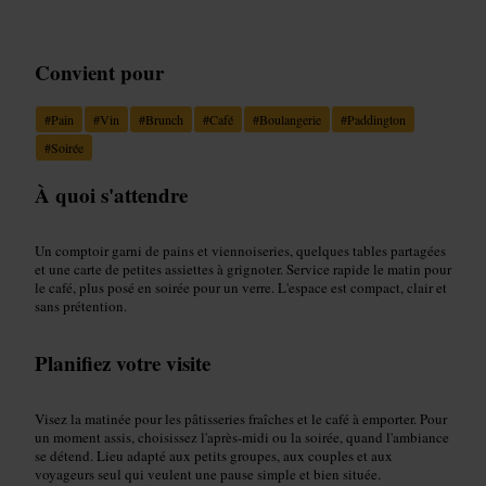
Convient pour
#
Pain
#
Vin
#
Brunch
#
Café
#
Boulangerie
#
Paddington
#
Soirée
À quoi s'attendre
Un comptoir garni de pains et viennoiseries, quelques tables partagées
et une carte de petites assiettes à grignoter. Service rapide le matin pour
le café, plus posé en soirée pour un verre. L'espace est compact, clair et
sans prétention.
Planifiez votre visite
Visez la matinée pour les pâtisseries fraîches et le café à emporter. Pour
un moment assis, choisissez l'après-midi ou la soirée, quand l'ambiance
se détend. Lieu adapté aux petits groupes, aux couples et aux
voyageurs seul qui veulent une pause simple et bien située.