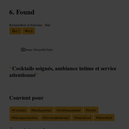
Found
Restauration et boissons
•
Bar
4,7
4,8
Image /
DesignMyNight
“
Cocktails soignés, ambiance intime et service
attentionné
”
Convient pour
#
Cocktails
#
Bardequartier
#
Ambianceintime
#
Soirée
#
Musiqueselection
#
Serviceattentionné
#
Sansalcool
#
Shoreditch