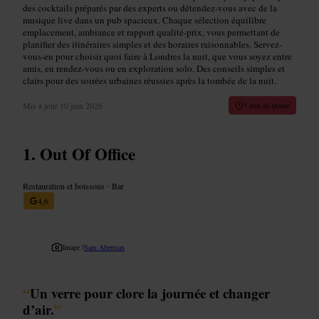
des cocktails préparés par des experts ou détendez-vous avec de la
musique live dans un pub spacieux. Chaque sélection équilibre
emplacement, ambiance et rapport qualité-prix, vous permettant de
planifier des itinéraires simples et des horaires raisonnables. Servez-
vous-en pour choisir quoi faire à Londres la nuit, que vous soyez entre
amis, en rendez-vous ou en exploration solo. Des conseils simples et
clairs pour des soirées urbaines réussies après la tombée de la nuit.
Mis à jour
10 juin 2026
7 min de lecture
Out Of Office
Restauration et boissons
•
Bar
4,6
Image /
Sam Aberman
“
Un verre pour clore la journée et changer
d’air.
”