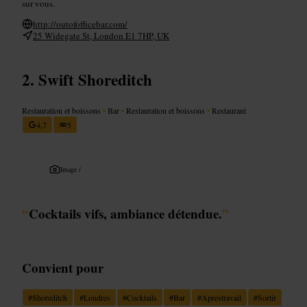
sur vous.
http://outofofficebar.com/
25 Widegate St, London E1 7HP, UK
Swift Shoreditch
Restauration et boissons
•
Bar
•
Restauration et boissons
•
Restaurant
4,7
5
Image /
“
Cocktails vifs, ambiance détendue.
”
Convient pour
#
Shoreditch
#
Londres
#
Cocktails
#
Bar
#
Aprestravail
#
Sortir