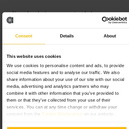
“
Un pub animé avec concerts et boissons
simples, parfait pour une soirée informelle.
”
Consent
Details
About
Convient pour
#
Bar
#
Musique
#
Soirée
#
Bière
#
Sortir
#
Shoreditch
This website uses cookies
#
Concert
We use cookies to personalise content and ads, to provide
social media features and to analyse our traffic. We also
À quoi s'attendre
share information about your use of our site with our social
media, advertising and analytics partners who may
Musique live ou DJ selon la soirée. Petite scène, espace debout et
combine it with other information that you’ve provided to
quelques sièges autour du bar. Carte de boissons axée sur bières et
cocktails classiques. Atmosphère bruyante quand un concert démarre,
them or that they’ve collected from your use of their
plus calme en début de soirée.
services. You can at any time change or withdraw your
consent from the
Cookie Declaration
on our website.
Planifiez votre visite