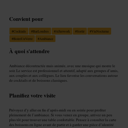
Convient pour
#
Cocktails
#
BarLondres
#
Afterwork
#
Sortir
#
VieNocturne
#
BoireUnVerre
#
Ambiance
À quoi s'attendre
Ambiance décontractée mais animée, avec une musique qui monte le
soir. Le service est professionnel et attentif, adapté aux groupes d’amis,
aux couples et aux collègues. Le lieu favorise les conversations autour
de cocktails et de boissons classiques.
Planifiez votre visite
Prévoyez d’y aller en fin d’après‑midi ou en soirée pour profiter
pleinement de l’ambiance. Si vous venez en groupe, arrivez un peu
plus tôt pour trouver une table confortable. Pensez à consulter la carte
des boissons en ligne avant de partir et à garder une pièce d’identité