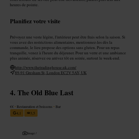
heures de pointe.
Planifiez votre visite
Prévoyez une veste légère, l'intérieur peut être frais selon la saison. Si
vous avez des restrictions alimentaires, mentionnez-les dès la
commande, le lieu propose des options sans gluten. Pour un repas
tranquille, venez à l'heure du déjeuner. Pour un verre et une ambiance
plus animée, réservez ou arrivez tôt en soirée, surtout le week-end.
http://www.thetradinghouse.uk.com/
89-91 Gresham St, London EC2V 5AY, UK
The Old Blue Last
€€
•
Restauration et boissons
•
Bar
4,1
3,5
Image /