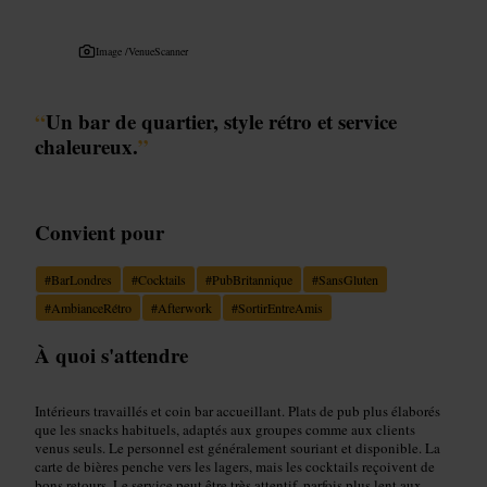
Image /
VenueScanner
“
Un bar de quartier, style rétro et service
chaleureux.
”
Convient pour
#
BarLondres
#
Cocktails
#
PubBritannique
#
SansGluten
#
AmbianceRétro
#
Afterwork
#
SortirEntreAmis
À quoi s'attendre
Intérieurs travaillés et coin bar accueillant. Plats de pub plus élaborés
que les snacks habituels, adaptés aux groupes comme aux clients
venus seuls. Le personnel est généralement souriant et disponible. La
carte de bières penche vers les lagers, mais les cocktails reçoivent de
bons retours. Le service peut être très attentif, parfois plus lent aux