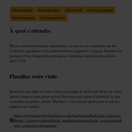
#
Baràcocktails
#
SoiréeLondres
#
Shoreditch
#
Ambianceanimée
#
Sortirentreamis
#
Cocktailscréatifs
À quoi s'attendre
Décor coloré et musique entraînante. Le service se concentre sur des
cocktails signatures et des présentations soignées. L'espace favorise les
groupes et les banquettes partagées, l'ambiance devient plus festive
après 22 h.
Planifiez votre visite
Réservez une table si vous venez en groupe le week-end. Pour un verre
rapide, trouvez une place au bar. Prévoyez une pièce d’identité, le lieu
accueille un public adulte. Habillez-vous casual-smart pour éviter les
surprises à l’entrée.
https://www.tonightjosephine.co.uk/bars/shoreditch?utm_term=n.a
&utm_content=control&utm_medium=organic&utm_source=gbp&
utm_campaign=homepage