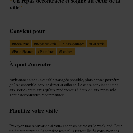
“
Un repas décontracté et soigné au cœur de la
ville
”
Convient pour
#
Restaurant
#
Repasconvivial
#
Platsàpartager
#
Pouramis
#
Pourdéjeuner
#
Pourdîner
#
Londres
À quoi s'attendre
Ambiance détendue et table partagée possible, plats pensés pour être
goûtés ensemble, service direct et efficace. Le cadre convient autant
aux sorties entre amis qu'aux rendez‑vous à deux ou aux repas solo.
Tenue décontractée recommandée.
Planifiez votre visite
Prévoyez une réservation si vous venez en soirée ou le week‑end. Pour
un déjeuner rapide, la semaine reste plus tranquille. Si vous avez des