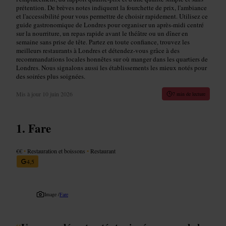
prétention. De brèves notes indiquent la fourchette de prix, l'ambiance
et l'accessibilité pour vous permettre de choisir rapidement. Utilisez ce
guide gastronomique de Londres pour organiser un après-midi centré
sur la nourriture, un repas rapide avant le théâtre ou un dîner en
semaine sans prise de tête. Partez en toute confiance, trouvez les
meilleurs restaurants à Londres et détendez-vous grâce à des
recommandations locales honnêtes sur où manger dans les quartiers de
Londres. Nous signalons aussi les établissements les mieux notés pour
des soirées plus soignées.
Mis à jour
10 juin 2026
7 min de lecture
Fare
€€
•
Restauration et boissons
•
Restaurant
4,5
Image /
Fare