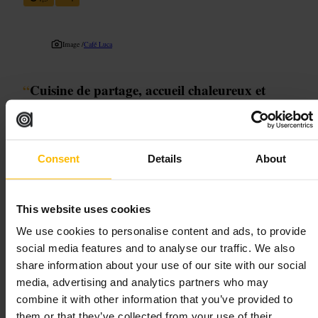
Image /
Café Luca
“
Cuisine de partage, accueil chaleureux et
plats qui mêlent influences du monde.
”
Convient pour
Consent
Details
About
#
Restaurant
#
Londres
#
Partage
#
Serviceattentionné
#
Sansgluten
This website uses cookies
#
Repasentreamis
#
Tourhill
#
Cuisinefusion
We use cookies to personalise content and ads, to provide
À quoi s'attendre
social media features and to analyse our traffic. We also
share information about your use of our site with our social
Atmosphère intime et déco simple. Le service est professionnel et
media, advertising and analytics partners who may
attentif, le personnel connaît bien le menu et peut orienter sur les
combine it with other information that you’ve provided to
options sans gluten. Les plats se prêtent au partage : entrées variées,
mezzés, risottos et viandes généreuses. La cuisine mise sur les épices et
them or that they’ve collected from your use of their