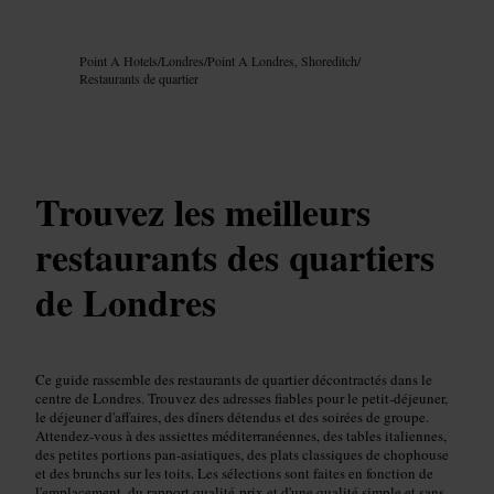
Image /
Google AI
Point A Hotels
/
Londres
/
Point A Londres, Shoreditch
/
Restaurants de quartier
Trouvez les meilleurs
restaurants des quartiers
de Londres
Ce guide rassemble des restaurants de quartier décontractés dans le
centre de Londres. Trouvez des adresses fiables pour le petit-déjeuner,
le déjeuner d'affaires, des dîners détendus et des soirées de groupe.
Attendez-vous à des assiettes méditerranéennes, des tables italiennes,
des petites portions pan-asiatiques, des plats classiques de chophouse
et des brunchs sur les toits. Les sélections sont faites en fonction de
l'emplacement, du rapport qualité‑prix et d'une qualité simple et sans