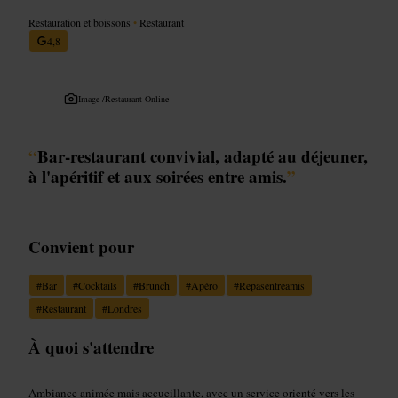
Restauration et boissons
•
Restaurant
4,8
Image /
Restaurant Online
“
Bar-restaurant convivial, adapté au déjeuner,
à l'apéritif et aux soirées entre amis.
”
Convient pour
#
Bar
#
Cocktails
#
Brunch
#
Apéro
#
Repasentreamis
#
Restaurant
#
Londres
À quoi s'attendre
Ambiance animée mais accueillante, avec un service orienté vers les