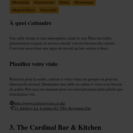
#
Restaurant
#
Gastronomie
#
Dîner
#
Romantique
#
Repasd'affaires
#
TowerHill
À quoi s'attendre
Une salle intime et une atmosphère calme le soir. Plats travaillés,
présentation soignée et service orienté vers les besoins des clients.
Convient aussi bien aux repas de travail qu'aux sorties à deux.
Planifiez votre visite
Réservez pour la soirée, surtout si vous venez en groupe ou pour un
dîner professionnel. Demandez une table au calme si vous avez besoin
de parler. Prévoyez un moment pour savourer plusieurs plats plutôt que
d'enchaîner vite.
http://www.cantocorvino.co.uk/
21 Artillery Ln, Londres E1 7HA, Royaume-Uni
The Cardinal Bar & Kitchen