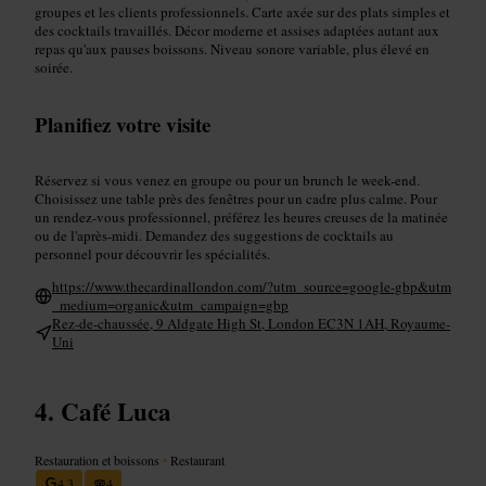
groupes et les clients professionnels. Carte axée sur des plats simples et
des cocktails travaillés. Décor moderne et assises adaptées autant aux
repas qu'aux pauses boissons. Niveau sonore variable, plus élevé en
soirée.
Planifiez votre visite
Réservez si vous venez en groupe ou pour un brunch le week-end.
Choisissez une table près des fenêtres pour un cadre plus calme. Pour
un rendez-vous professionnel, préférez les heures creuses de la matinée
ou de l'après-midi. Demandez des suggestions de cocktails au
personnel pour découvrir les spécialités.
https://www.thecardinallondon.com/?utm_source=google-gbp&utm
_medium=organic&utm_campaign=gbp
Rez-de-chaussée, 9 Aldgate High St, London EC3N 1AH, Royaume-
Uni
Café Luca
Restauration et boissons
•
Restaurant
4,3
4