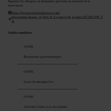
Signalez les allergies ou demandes spéciales au moment de la
réservation.
https://liverpoolstchophouse.co.uk/
Devonshire Square, 16 New St, Liverpool St, London EC2M 4TR, U
K
Guides similaires
GUIDE
Restaurants gastronomiques
GUIDE
Lieux de musique live
GUIDE
Activités à faire avec des enfants