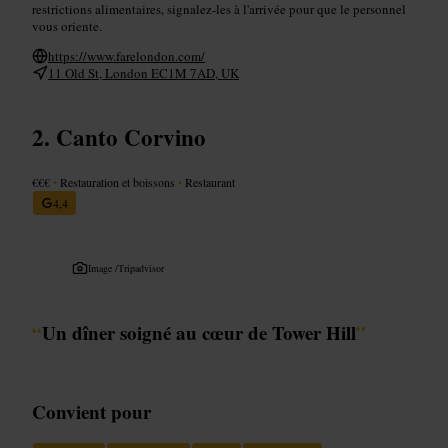
restrictions alimentaires, signalez‑les à l'arrivée pour que le personnel
vous oriente.
https://www.farelondon.com/
11 Old St, London EC1M 7AD, UK
Canto Corvino
€€€
•
Restauration et boissons
•
Restaurant
4,4
Image /
Tripadvisor
“
Un dîner soigné au cœur de Tower Hill
”
Convient pour