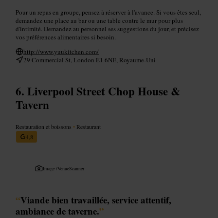
Pour un repas en groupe, pensez à réserver à l'avance. Si vous êtes seul,
demandez une place au bar ou une table contre le mur pour plus
d'intimité. Demandez au personnel ses suggestions du jour, et précisez
vos préférences alimentaires si besoin.
http://www.yuukitchen.com/
29 Commercial St, London E1 6NE, Royaume-Uni
Liverpool Street Chop House &
Tavern
Restauration et boissons
•
Restaurant
4,8
Image /
VenueScanner
“
Viande bien travaillée, service attentif,
ambiance de taverne.
”