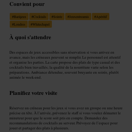
Convient pour
#
Baràjeux
#
Cocktails
#
Soirée
#
Jeuxentreamis
#
Apéritif
#
Londres
#
Whitechapel
À quoi s'attendre
Des espaces de jeux accessibles sans réservation si vous arrivez en
avance, mais les créneaux peuvent se remplir. Le personnel est attentif
et organise les parties. La carte propose des plats de type casual et des
cocktails bien travaillés; la qualité de la nourriture varie selon les
préparations. Ambiance détendue, souvent bruyante en soirée, plutôt
animée le week-end.
Planifiez votre visite
Réservez un créneau pour les jeux si vous avez un groupe ou une heure
précise en tête. À l’arrivée, prévenez le staff si vous voulez démarrer le
minuteur pour que le score soit pris en compte. Demandez des
recommandations de cocktails au serveur. Prévoyez de l’espace pour
jouer et partager des plats à plusieurs.