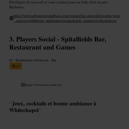
Privilégiez le sous-sol si vous voulez jouer au baby-foot ou aux
fléchettes.
http://www.urbanpubsandbars.com/venues/the-shoreditch-arms?utm
_source=gmb&utm_medium=organic&utm_campaign=homepage
Players Social - Spitalfields Bar,
Restaurant and Games
€€
•
Restauration et boissons
•
Bar
4,5
Image /
www.players-social.com
“
Jeux, cocktails et bonne ambiance à
Whitechapel
”