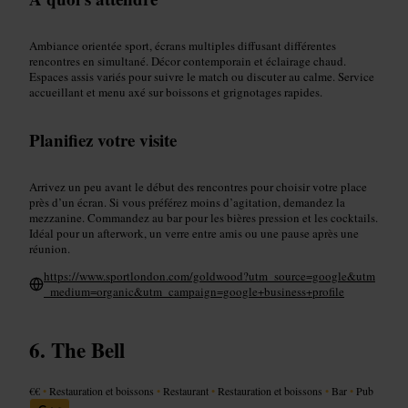
Ambiance orientée sport, écrans multiples diffusant différentes
rencontres en simultané. Décor contemporain et éclairage chaud.
Espaces assis variés pour suivre le match ou discuter au calme. Service
accueillant et menu axé sur boissons et grignotages rapides.
Planifiez votre visite
Arrivez un peu avant le début des rencontres pour choisir votre place
près d’un écran. Si vous préférez moins d’agitation, demandez la
mezzanine. Commandez au bar pour les bières pression et les cocktails.
Idéal pour un afterwork, un verre entre amis ou une pause après une
réunion.
https://www.sportlondon.com/goldwood?utm_source=google&utm
_medium=organic&utm_campaign=google+business+profile
The Bell
€€
•
Restauration et boissons
•
Restaurant
•
Restauration et boissons
•
Bar
•
Pub