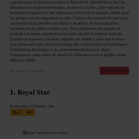
à grand écran et de bars avec jeux à Shoreditch, Spitalfields et la City.
Attendez-vous à plusieurs écrans, au service à table, à des options de
restauration rapide et à une ambiance conviviale et animée, idéale pour
les groupes ou les supporters en solo. Utilisez nos conseils locaux pour
choisir des lieux proches des stations de métro, de la restauration
nocturne ou de jardins à bière cosy. Nous indiquons où regarder le
football à Londres, répertorions les pubs sportifs les mieux notés de
Londres et signalons les lieux adaptés aux familles ainsi que les bars-
jeux proposant baby-foot ou bowling. De courtes notes sur l'ambiance,
l'installation des écrans et les réservations facilitent le choix.
Commencez votre soirée de match ici, détendez-vous et profitez d'une
diffusion fiable.
Mis à jour
10 juin 2026
8 min de lecture
Royal Star
Restauration et boissons
•
Bar
4,7
5
Image /
Turkish Food in London