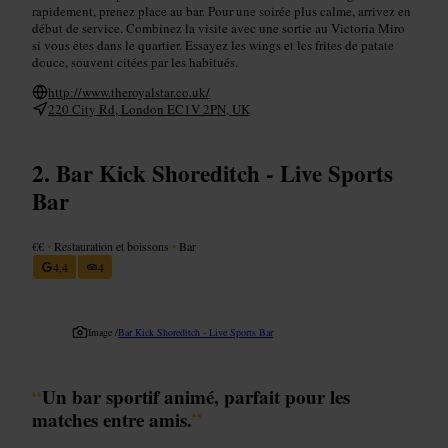
rapidement, prenez place au bar. Pour une soirée plus calme, arrivez en
début de service. Combinez la visite avec une sortie au Victoria Miro
si vous êtes dans le quartier. Essayez les wings et les frites de patate
douce, souvent citées par les habitués.
http://www.theroyalstar.co.uk/
220 City Rd, London EC1V 2PN, UK
Bar Kick Shoreditch - Live Sports
Bar
€€
•
Restauration et boissons
•
Bar
4,4
4
Image /
Bar Kick Shoreditch - Live Sports Bar
“
Un bar sportif animé, parfait pour les
matches entre amis.
”