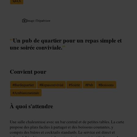
4,6
Image /
Tripadvisor
“
Un pub de quartier pour un repas simple et
une soirée conviviale.
”
Convient pour
#
Bardequartier
#
Repasconvivial
#
Soirée
#
Pub
#
Boissons
#
Ambianceanimée
À quoi s'attendre
Une salle chaleureuse avec un bar central et de petites tables. La carte
propose des plats faciles à partager et des boissons courantes, y
compris des bières et cocktails standards. Le service est direct et