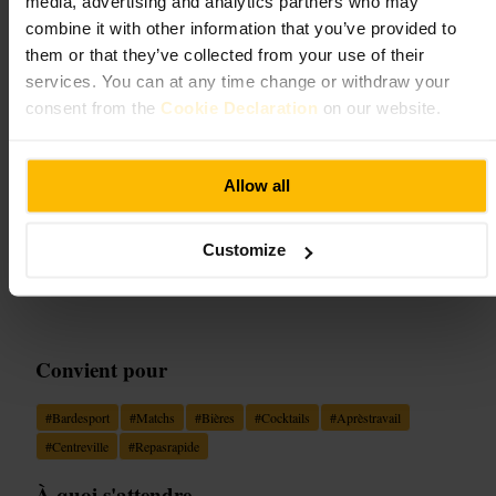
media, advertising and analytics partners who may
combine it with other information that you’ve provided to
Goldwood Sports Pub & Kitchen
them or that they’ve collected from your use of their
services. You can at any time change or withdraw your
Restauration et boissons
•
Bar
consent from the
Cookie Declaration
on our website.
4,8
3,5
Allow all
Image /
James G
Customize
“
Un bar sportif moderne, chaleureux et
pratique pour un verre ou un match.
”
Convient pour
#
Bardesport
#
Matchs
#
Bières
#
Cocktails
#
Aprèstravail
#
Centreville
#
Repasrapide
À quoi s'attendre