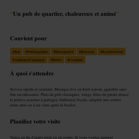
“
Un pub de quartier, chaleureux et animé
”
Convient pour
#
Bar
#
Pubdequartier
#
Musiquelive
#
Boissons
#
RestoInformel
#
AmbianceCampagne
#
Bières
#
Cocktails
À quoi s'attendre
Service rapide et souriant. Musique live en fond sonore, agréable sans
être envahissante. Plats de pub classiques: wings, frites de patate douce
et petites assiettes à partager. Ambiance locale, adaptée aux sorties
entre amis ou à un verre après le boulot.
Planifiez votre visite
Venez en fin d'après-midi ou en soirée. Si vous voulez manger