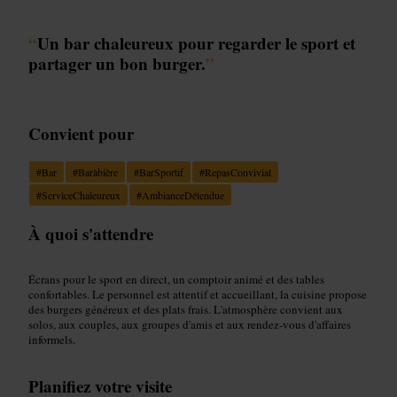
“
Un bar chaleureux pour regarder le sport et
partager un bon burger.
”
Convient pour
#
Bar
#
Baràbière
#
BarSportif
#
RepasConvivial
#
ServiceChaleureux
#
AmbianceDétendue
À quoi s'attendre
Écrans pour le sport en direct, un comptoir animé et des tables
confortables. Le personnel est attentif et accueillant, la cuisine propose
des burgers généreux et des plats frais. L'atmosphère convient aux
solos, aux couples, aux groupes d'amis et aux rendez-vous d'affaires
informels.
Planifiez votre visite