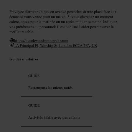
Prévoyez d'arriver un peu en avance pour choisir une place face aux
écrans si vous venez pour un match. Si vous cherchez un moment
calme, optez pour la matinée ou un après‑midi en semaine. Indiquez
vos préférences au personnel: il est habitué à aider pour trouver la
meilleure table.
https://beechwoodsportspub.com/
1A Principal Pl, Worship St, London EC2A 2FA, UK
Guides similaires
GUIDE
Restaurants les mieux notés
GUIDE
Activités à faire avec des enfants