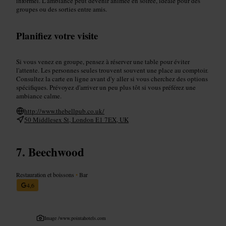
informel. L'ambiance peut devenir animée en soirée, idéale pour des
groupes ou des sorties entre amis.
Planifiez votre visite
Si vous venez en groupe, pensez à réserver une table pour éviter
l'attente. Les personnes seules trouvent souvent une place au comptoir.
Consultez la carte en ligne avant d'y aller si vous cherchez des options
spécifiques. Prévoyez d'arriver un peu plus tôt si vous préférez une
ambiance calme.
http://www.thebellpub.co.uk/
50 Middlesex St, London E1 7EX, UK
Beechwood
Restauration et boissons
•
Bar
4,6
Image /
www.pointahotels.com