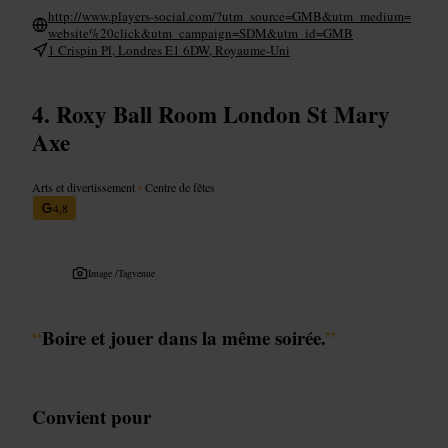
http://www.players-social.com/?utm_source=GMB&utm_medium=
website%20click&utm_campaign=SDM&utm_id=GMB
1 Crispin Pl, Londres E1 6DW, Royaume-Uni
Roxy Ball Room London St Mary
Axe
Arts et divertissement
•
Centre de fêtes
4,8
Image /
Tagvenue
“
Boire et jouer dans la même soirée.
”
Convient pour