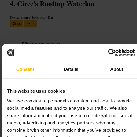
Circe's Rooftop Waterloo
Restauration et boissons
•
Bar
4,6
3,8
Image /
Circe's Rooftop Bar
“
Un toit vivant avec vue sur la ville.
”
Consent
Details
About
Convient pour
This website uses cookies
#
Bar
#
Toit
#
Cocktails
#
Brunch
#
Vue
#
Soirée
We use cookies to personalise content and ads, to provide
social media features and to analyse our traffic. We also
À quoi s'attendre
share information about your use of our site with our social
media, advertising and analytics partners who may
Des cocktails créatifs et des portions généreuses, un personnel attentif
combine it with other information that you’ve provided to
et une atmosphère animée lors des brunchs et des soirées. Le lieu