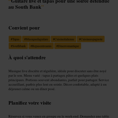
“
Guitare live et tapas pour une soirée détendue
au South Bank
”
Convient pour
#
Tapas
#
Musiquedaguitare
#
Cuisineitalienne
#
Cuisineespagnole
#
Southbank
#
Repasentreamis
#
Dinerromantique
À quoi s'attendre
Musique live discrète et régulière, idéale pour discuter sans être noyé
par le son. Menu varié : tapas à partager, pâtes et quelques plats
principaux. Portions souvent abondantes, parfait pour partager. Service
accueillant, parfois plus lent en soirée. Décor confortable, adapté à un
déjeuner calme ou un dîner posé.
Planifiez votre visite
Réservez si vous venez en groupe ou le week-end. Demandez une table