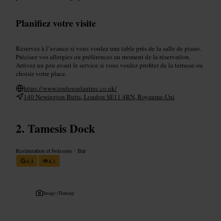
Planifiez votre visite
Réservez à l’avance si vous voulez une table près de la salle de piano.
Précisez vos allergies ou préférences au moment de la réservation.
Arrivez un peu avant le service si vous voulez profiter de la terrasse ou
choisir votre place.
https://www.toulouselautrec.co.uk/
140 Newington Butts, London SE11 4RN, Royaume-Uni
Tamesis Dock
Restauration et boissons
•
Bar
4,4
4,1
Image /
Thatsup