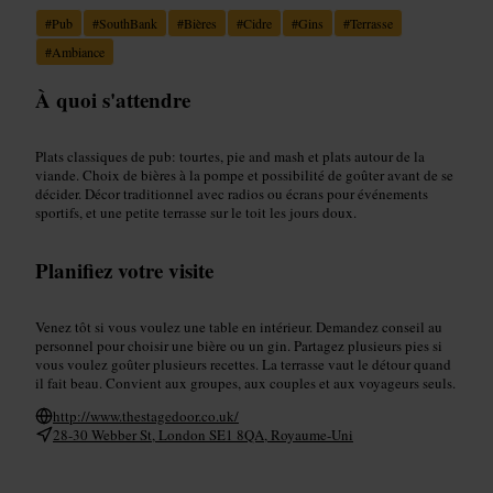
#
Pub
#
SouthBank
#
Bières
#
Cidre
#
Gins
#
Terrasse
#
Ambiance
À quoi s'attendre
Plats classiques de pub: tourtes, pie and mash et plats autour de la
viande. Choix de bières à la pompe et possibilité de goûter avant de se
décider. Décor traditionnel avec radios ou écrans pour événements
sportifs, et une petite terrasse sur le toit les jours doux.
Planifiez votre visite
Venez tôt si vous voulez une table en intérieur. Demandez conseil au
personnel pour choisir une bière ou un gin. Partagez plusieurs pies si
vous voulez goûter plusieurs recettes. La terrasse vaut le détour quand
il fait beau. Convient aux groupes, aux couples et aux voyageurs seuls.
http://www.thestagedoor.co.uk/
28-30 Webber St, London SE1 8QA, Royaume-Uni