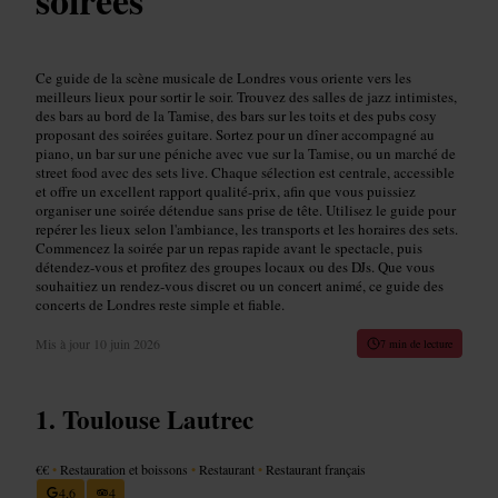
Ce guide de la scène musicale de Londres vous oriente vers les
meilleurs lieux pour sortir le soir. Trouvez des salles de jazz intimistes,
des bars au bord de la Tamise, des bars sur les toits et des pubs cosy
proposant des soirées guitare. Sortez pour un dîner accompagné au
piano, un bar sur une péniche avec vue sur la Tamise, ou un marché de
street food avec des sets live. Chaque sélection est centrale, accessible
et offre un excellent rapport qualité-prix, afin que vous puissiez
organiser une soirée détendue sans prise de tête. Utilisez le guide pour
repérer les lieux selon l'ambiance, les transports et les horaires des sets.
Commencez la soirée par un repas rapide avant le spectacle, puis
détendez-vous et profitez des groupes locaux ou des DJs. Que vous
souhaitiez un rendez-vous discret ou un concert animé, ce guide des
concerts de Londres reste simple et fiable.
Mis à jour
10 juin 2026
7 min de lecture
Toulouse Lautrec
€€
•
Restauration et boissons
•
Restaurant
•
Restaurant français
4,6
4