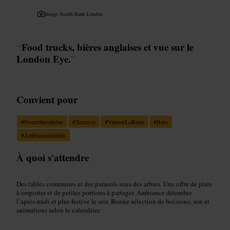
Image /
South Bank London
“
Food trucks, bières anglaises et vue sur le
London Eye.
”
Convient pour
#
Nourriturederue
#
Terrasse
#
VuesurLaRoue
#
Bars
#
Ambianceanimée
À quoi s'attendre
Des tables communes et des parasols sous des arbres. Une offre de plats
à emporter et de petites portions à partager. Ambiance détendue
l’après‑midi et plus festive le soir. Bonne sélection de boissons, son et
animations selon le calendrier.