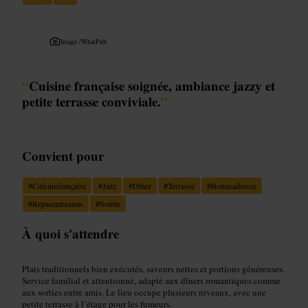
Image /
WhatPub
“
Cuisine française soignée, ambiance jazzy et
petite terrasse conviviale.
”
Convient pour
#
Cuisinefrançaise
#
Jazz
#
Dîner
#
Terrasse
#
Bonneadresse
#
Repasentreamis
#
Soirée
À quoi s'attendre
Plats traditionnels bien exécutés, saveurs nettes et portions généreuses.
Service familial et attentionné, adapté aux dîners romantiques comme
aux sorties entre amis. Le lieu occupe plusieurs niveaux, avec une
petite terrasse à l’étage pour les fumeurs.