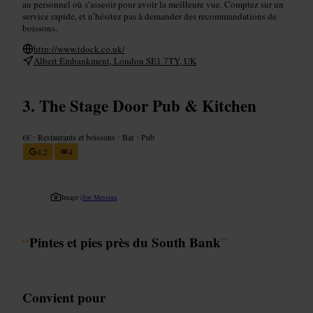
au personnel où s’asseoir pour avoir la meilleure vue. Comptez sur un
service rapide, et n’hésitez pas à demander des recommandations de
boissons.
http://www.tdock.co.uk/
Albert Embankment, London SE1 7TY, UK
The Stage Door Pub & Kitchen
€€
•
Restaurants et boissons
•
Bar
•
Pub
4,2
4
Image /
Joe Messina
“
Pintes et pies près du South Bank
”
Convient pour