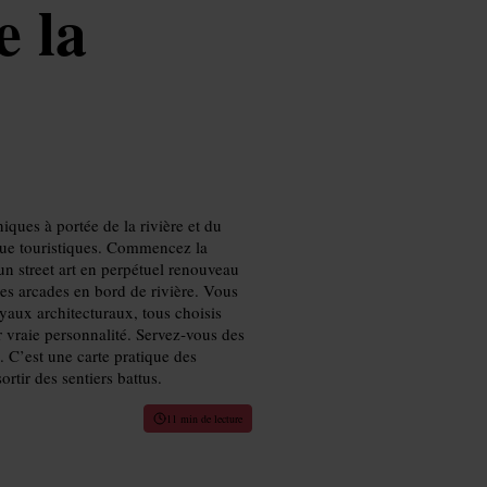
e la
ques à portée de la rivière et du
 que touristiques. Commencez la
un street art en perpétuel renouveau
des arcades en bord de rivière. Vous
oyaux architecturaux, tous choisis
r vraie personnalité. Servez‑vous des
. C’est une carte pratique des
rtir des sentiers battus.
11 min de lecture