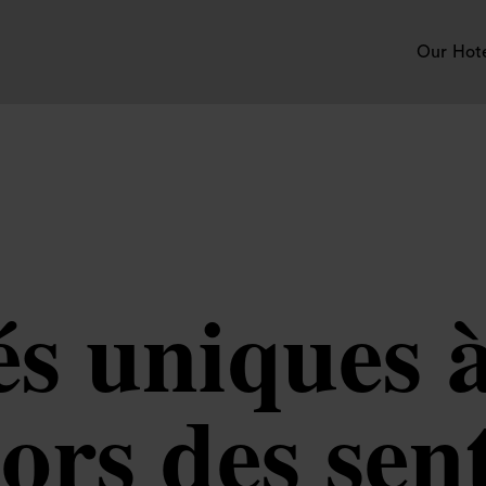
Our Hot
és uniques à
ors des sent