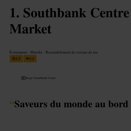
Southbank Centre
Market
Événement
•
Marché
•
Rassemblement de cuisine de rue
4,5
4,4
Image /
Southbank Centre
“
Saveurs du monde au bord 