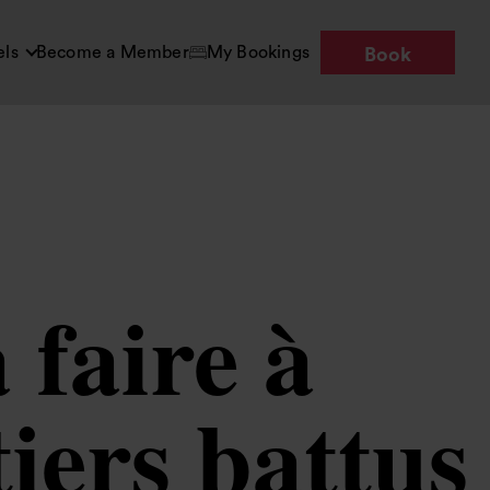
els
Become a Member
My Bookings
Book
 faire à
iers battus