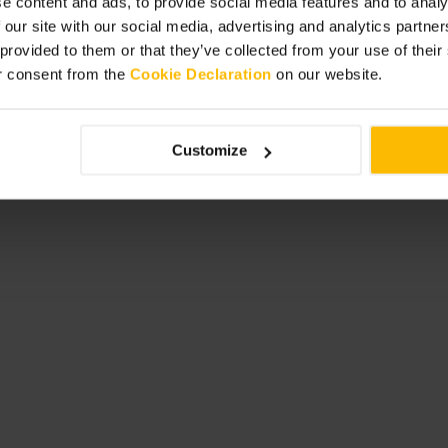
e content and ads, to provide social media features and to analy
e. Prenez des portions à partager pour
 our site with our social media, advertising and analytics partn
out si vous venez en famille.
 provided to them or that they’ve collected from your use of thei
pectacle au Southbank Centre.
r consent from the
Cookie Declaration
on our website.
entre-food-market/
Customize