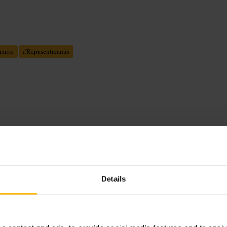
amise
#
Repasentreamis
ype de cuisine. Plats à emporter,
. Qualité et aisances varient selon
Details