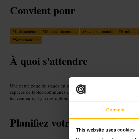
Convient pour
#
Cuisinederue
#
Marchéalimentaire
#
Saveursdumonde
#
Borddelat
#
Sortiefamiliale
À quoi s'attendre
Une petite zone de stands en plein air, chacun spécialisé dans un t
espaces de tables communes et files d’attente aux stands populaires
les vendeurs, il y a des options pour tous les goûts.
Consent
Planifiez votre visite
This website uses cookies