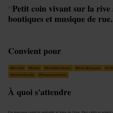
“
Petit coin vivant sur la rive
boutiques et musique de rue.
Convient pour
#
RiveSud
#
Balade
#
BordsDeLaTamise
#
PetitesBoutiques
#
Café
#
SortieEnFamille
#
PromenadeUrbaine
À quoi s'attendre
Un parcours court et agréable le long de l'eau. Des cafés et stands 