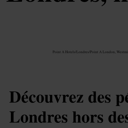
Image /
Google AI
Point A Hotels
/
Londres
/
Point A London, Westmi
Découvrez des pé
Londres hors des