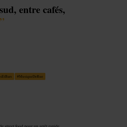
 sud, entre cafés,
”
sEtBars
#
MusiqueDeRue
de street food pour un arrêt rapide.