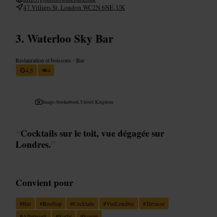
47 Villiers St, London WC2N 6NE, UK
Waterloo Sky Bar
Restauration et boissons
•
Bar
4,5
4
Image /
booknbook United Kingdom
“
Cocktails sur le toit, vue dégagée sur
Londres.
”
Convient pour
#
Bar
#
Rooftop
#
Cocktails
#
VueLondres
#
Terrasse
#
Afterwork
#
Sortir
#
Soirée