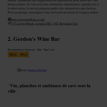
moins connus. Si vous avez des contraintes alimentaires, signalez-les à
la réservation, le service propose parfois des alternatives sans lactose.
Pour un groupe, renseignez-vous sur la privatisation de l'espace arrière.
http://unwinedbars.co.uk/
137 Lower Marsh, London SE1 7AE, Royaume-Uni
Gordon's Wine Bar
Restauration et boissons
•
Bar
•
Bar à vin
4,6
4,4
Image /
Gordon's Wine Bar
“
Vin, planches et ambiance de cave sous la
ville
”