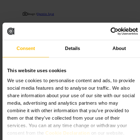
Image /
Quentin Jayat
“
Un bar à vin pratique au National Theatre,
idéal pour un verre avant ou après le
spectacle.
”
Consent
Details
About
This website uses cookies
Convient pour
We use cookies to personalise content and ads, to provide
#
Baràvin
#
Londres
#
Apéro
#
Afterwork
#
Sortir
#
RiveSud
social media features and to analyse our traffic. We also
#
Théâtre
share information about your use of our site with our social
media, advertising and analytics partners who may
À quoi s'attendre
combine it with other information that you’ve provided to
them or that they’ve collected from your use of their
Orientation claire vers le vin, avec conseils du personnel pour les
services. You can at any time change or withdraw your
accords. Menu court et accessible, adapté aux amateurs et aux curieux.
consent from the
Cookie Declaration
on our website.
Intérieur contemporain, places au comptoir et tables pour se poser.