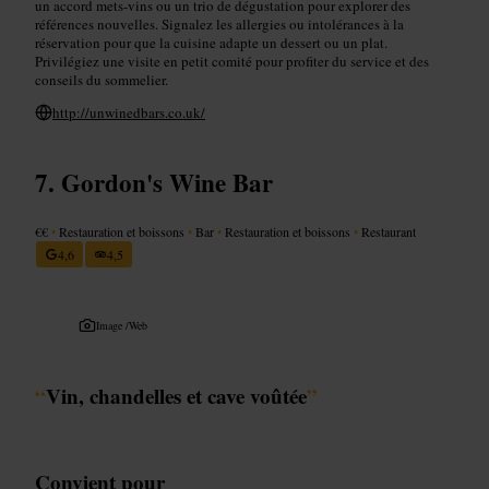
un accord mets-vins ou un trio de dégustation pour explorer des
références nouvelles. Signalez les allergies ou intolérances à la
réservation pour que la cuisine adapte un dessert ou un plat.
Privilégiez une visite en petit comité pour profiter du service et des
conseils du sommelier.
http://unwinedbars.co.uk/
Gordon's Wine Bar
€€
•
Restauration et boissons
•
Bar
•
Restauration et boissons
•
Restaurant
4,6
4,5
Image /
Web
“
Vin, chandelles et cave voûtée
”
Convient pour