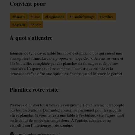
Convient pour
#
Baràvin
#
Cave
#
Dégustation
#
Planchefromage
#
Londres
#
Apéritif
#
Sortir
À quoi s'attendre
Intérieur de type cave, faible luminosité et plafond bas qui créent une
atmosphère intime. La carte propose un large choix de vins au verre et
à la bouteille, complétée par des planches de fromages et de petites
bouchées. L’espace peut être compact, l’acoustique animée et la
terrasse chauffée offre une option extérieure quand le temps le permet.
Planifiez votre visite
Prévoyez d’arriver tôt si vous êtes en groupe, l’établissement n’accepte
pas les réservations. Demandez conseil au personnel pour les accords
vin et planche. Si vous tenez à une table à l’extérieur, vise l’après-midi
ou le début de soirée par temps doux. À l’entrée, adaptez votre
visibilité car l’intérieur est très sombre.
http://gordonswinebar.com/