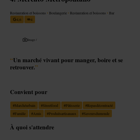
Restauration et boissons
•
Boulangerie
•
Restauration et boissons
•
Bar
4,6
4
Image /
“
Un marché vivant pour manger, boire et se
retrouver.
”
Convient pour
#
Marchéurbain
#
Streetfood
#
Pâtisserie
#
Repasdécontracté
#
Famille
#
Amis
#
Produitsartisanaux
#
Saveursdumonde
À quoi s'attendre