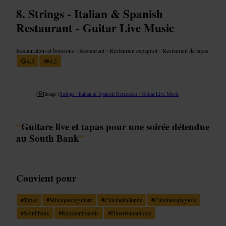
Strings - Italian & Spanish
Restaurant - Guitar Live Music
Restauration et boissons
•
Restaurant
•
Restaurant espagnol
•
Restaurant de tapas
4,5
4,5
Image /
Strings - Italian & Spanish Restaurant - Guitar Live Music
“
Guitare live et tapas pour une soirée détendue
au South Bank
”
Convient pour
#
Tapas
#
Musiquedaguitare
#
Cuisineitalienne
#
Cuisineespagnole
#
Southbank
#
Repasentreamis
#
Dinerromantique