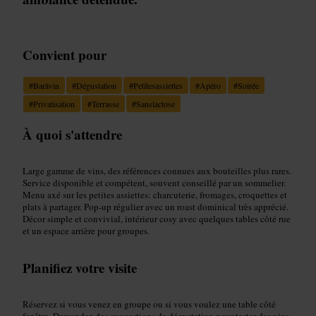
Convient pour
#
Baràvin
#
Dégustation
#
Petitesassiettes
#
Apéro
#
Soirée
#
Privatisation
#
Terrasse
#
Sanslactose
À quoi s'attendre
Large gamme de vins, des références connues aux bouteilles plus rares.
Service disponible et compétent, souvent conseillé par un sommelier.
Menu axé sur les petites assiettes: charcuterie, fromages, croquettes et
plats à partager. Pop-up régulier avec un roast dominical très apprécié.
Décor simple et convivial, intérieur cosy avec quelques tables côté rue
et un espace arrière pour groupes.
Planifiez votre visite
Réservez si vous venez en groupe ou si vous voulez une table côté
fenêtre. Demandez des suggestions de dégustation pour tester des vins