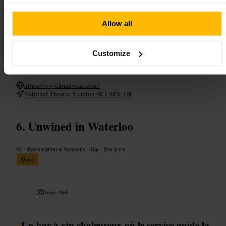
Planifiez votre visite
Allow all
Combinez la visite avec une balade sur la rive sud pour prolonger la
sortie. Si vous venez en groupe, réservez à l'avance. Prévoyez un court
Customize
créneau avant ou après une représentation pour éviter l'affluence la
plus forte.
https://www.forzawine.com/
National Theatre, London SE1 9PX, UK
Unwined in Waterloo
€€
•
Restauration et boissons
•
Bar
•
Bar à vin
4,6
Image /
Web
“
Un bar à vin chaleureux où le service guide la