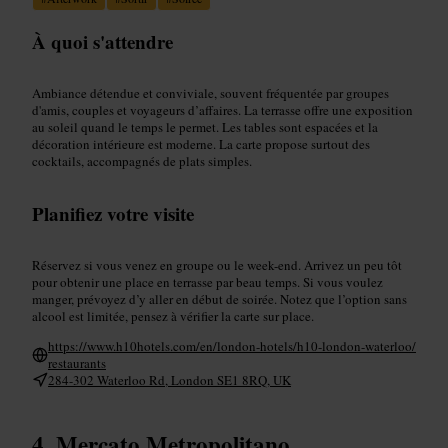
À quoi s'attendre
Ambiance détendue et conviviale, souvent fréquentée par groupes
d'amis, couples et voyageurs d’affaires. La terrasse offre une exposition
au soleil quand le temps le permet. Les tables sont espacées et la
décoration intérieure est moderne. La carte propose surtout des
cocktails, accompagnés de plats simples.
Planifiez votre visite
Réservez si vous venez en groupe ou le week-end. Arrivez un peu tôt
pour obtenir une place en terrasse par beau temps. Si vous voulez
manger, prévoyez d’y aller en début de soirée. Notez que l’option sans
alcool est limitée, pensez à vérifier la carte sur place.
https://www.h10hotels.com/en/london-hotels/h10-london-waterloo/
restaurants
284-302 Waterloo Rd, London SE1 8RQ, UK
Mercato Metropolitano