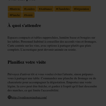
#
Baràvin
#
Londres
#
Ambiance
#
Chandelles
#
Dégustation
#
Planche
#
Soirée
À quoi s'attendre
Espaces compacts et tables rapprochées, lumière basse et bougies sur
les tables. Personnel habitué à conseiller des accords vins et fromages.
Carte centrée sur les vins, avec options à partager plutôt que plats
complets. L'acoustique peut devenir animée en soirée.
Planifiez votre visite
Prévoyez d'arriver tôt si vous voulez éviter l'attente, sinon préparez-
vous à partager une table. Commandez une planche de fromage ou de
charcuterie pour accompagner la dégustation. Emportez une veste
légère, la cave peut être fraîche, et gardez à l'esprit qu'il faut descendre
des marches, ce qui limite l'accessibilité.
http://gordonswinebar.com/