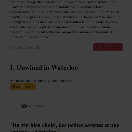
naturels et des petites assiettes, ou promenez-vous vers Waterloo et
Lower Marsh pour des recommandations conviviales et des
dégustations. Pour une ambiance plus animée, essayez une terrasse de
marché avec places communes et street‑food. Chaque adresse mise sur
un emplacement central, un service décontracté et une carte des vins
claire, afin que vous puissiez organiser où boire du vin à Londres,
réserver un verre avant le théâtre ou profiter au mieux du guide de la
vie nocturne de Londres.
Mis à jour
10 juin 2026
10 min de lecture
Unwined in Waterloo
€€
•
Restauration et boissons
•
Bar
•
Bar à vin
4,6
4,5
Image /
Unwined
“
Du vin bien choisi, des petites assiettes et une
ambiance détendue.
”