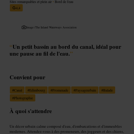
Sites remarquables et plein air
•
Bord de l'eau
4,4
Image /
The Inland Waterways Association
“
Un petit bassin au bord du canal, idéal pour
une pause au fil de l'eau.
”
Convient pour
#
Canal
#
Edimbourg
#
Promenade
#
Paysageurbain
#
Balade
#
Photographie
À quoi s'attendre
Un décor urbain calme composé d'eau, d'embarcations et d'immeubles
modernes. Attendez-vous à des promeneurs, des joggeurs et des chiens,