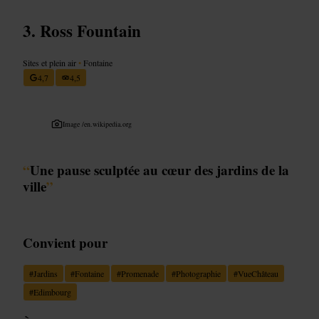
Ross Fountain
Sites et plein air
•
Fontaine
4,7
4,5
Image /
en.wikipedia.org
“
Une pause sculptée au cœur des jardins de la
ville
”
Convient pour
#
Jardins
#
Fontaine
#
Promenade
#
Photographie
#
VueChâteau
#
Edimbourg