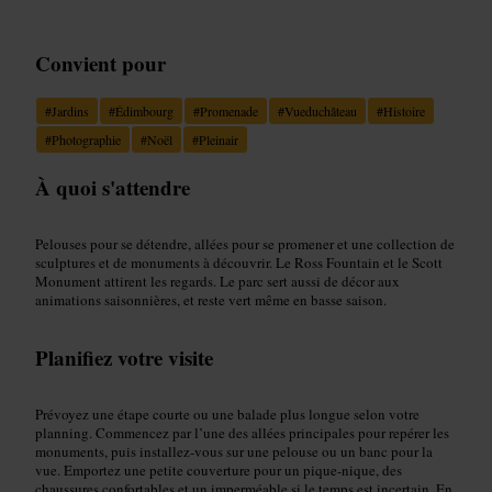
Convient pour
#
Jardins
#
Édimbourg
#
Promenade
#
Vueduchâteau
#
Histoire
#
Photographie
#
Noël
#
Pleinair
À quoi s'attendre
Pelouses pour se détendre, allées pour se promener et une collection de
sculptures et de monuments à découvrir. Le Ross Fountain et le Scott
Monument attirent les regards. Le parc sert aussi de décor aux
animations saisonnières, et reste vert même en basse saison.
Planifiez votre visite
Prévoyez une étape courte ou une balade plus longue selon votre
planning. Commencez par l’une des allées principales pour repérer les
monuments, puis installez-vous sur une pelouse ou un banc pour la
vue. Emportez une petite couverture pour un pique-nique, des
chaussures confortables et un imperméable si le temps est incertain. En