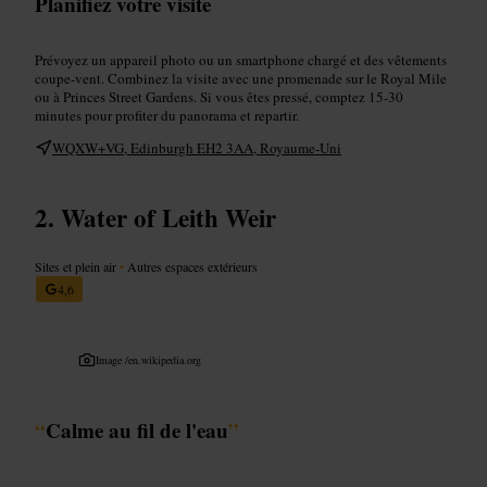
Planifiez votre visite
Prévoyez un appareil photo ou un smartphone chargé et des vêtements
coupe-vent. Combinez la visite avec une promenade sur le Royal Mile
ou à Princes Street Gardens. Si vous êtes pressé, comptez 15-30
minutes pour profiter du panorama et repartir.
WQXW+VG, Edinburgh EH2 3AA, Royaume-Uni
Water of Leith Weir
Sites et plein air
•
Autres espaces extérieurs
4,6
Image /
en.wikipedia.org
“
Calme au fil de l'eau
”