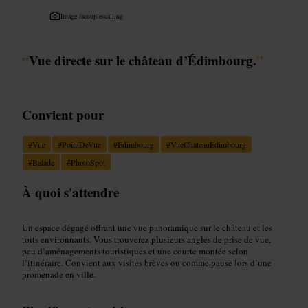
Image /
acouplescalling
“
Vue directe sur le château d’Édimbourg.
”
Convient pour
#
Vue
#
PointDeVue
#
Edimbourg
#
VueChateauEdimbourg
#
Balade
#
PhotoSpot
À quoi s'attendre
Un espace dégagé offrant une vue panoramique sur le château et les
toits environnants. Vous trouverez plusieurs angles de prise de vue,
peu d’aménagements touristiques et une courte montée selon
l’itinéraire. Convient aux visites brèves ou comme pause lors d’une
promenade en ville.