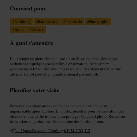
Convient pour
#
Edimbourg
#
Randourbaine
#
Promenade
#
Photographie
#
Nature
#
Oiseaux
À quoi s'attendre
Un ouvrage en pierre formant une chute d'eau modérée, des berges
herbeuses et quelques passerelles d'observation. Atmosphère
généralement tranquille, avec des oiseaux et des éléments de nature
urbaine. Le sol peut être humide et inégal par endroits.
Planifiez votre visite
Prévoyez des chaussures avec bonne adhérence et une veste
imperméable après la pluie. Emportez jumelles pour l'observation des
oiseaux et une petite trousse pour protéger l'appareil photo. Restez sur
les sentiers et gardez une distance sûre des bords de l'eau.
3-1 Upper Damside, Edinburgh EH4 3UG, UK