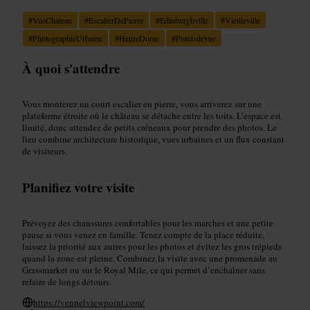
#
VueChateau
#
EscalierDePierre
#
Edinburghville
#
Vieilleville
#
PhotographieUrbaine
#
HeureDoree
#
Pointsdevue
À quoi s'attendre
Vous monterez un court escalier en pierre, vous arriverez sur une
plateforme étroite où le château se détache entre les toits. L’espace est
limité, donc attendez de petits créneaux pour prendre des photos. Le
lieu combine architecture historique, vues urbaines et un flux constant
de visiteurs.
Planifiez votre visite
Prévoyez des chaussures confortables pour les marches et une petite
pause si vous venez en famille. Tenez compte de la place réduite,
laissez la priorité aux autres pour les photos et évitez les gros trépieds
quand la zone est pleine. Combinez la visite avec une promenade au
Grassmarket ou sur le Royal Mile, ce qui permet d’enchaîner sans
refaire de longs détours.
https://vennelviewpoint.com/