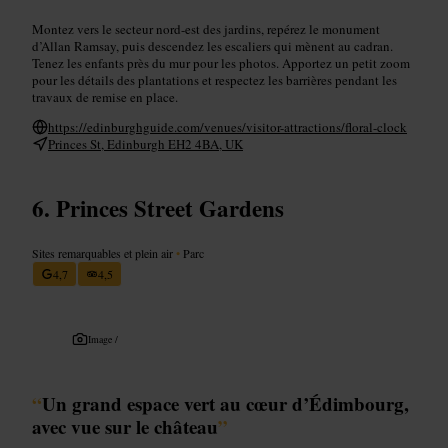
Montez vers le secteur nord-est des jardins, repérez le monument
d’Allan Ramsay, puis descendez les escaliers qui mènent au cadran.
Tenez les enfants près du mur pour les photos. Apportez un petit zoom
pour les détails des plantations et respectez les barrières pendant les
travaux de remise en place.
https://edinburghguide.com/venues/visitor-attractions/floral-clock
Princes St, Edinburgh EH2 4BA, UK
Princes Street Gardens
Sites remarquables et plein air
•
Parc
4,7
4,5
Image /
“
Un grand espace vert au cœur d’Édimbourg,
avec vue sur le château
”