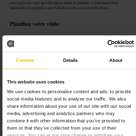
ainsi qu'à des vues qui changent selon la lumière. L'ambiance reste
informelle et adaptée à une balade courte ou à un arrêt photo.
Planifiez votre visite
Prévoyez des chaussures confortables pour marcher le long du chemin
de halage. Combinez la visite avec un café ou un restaurant dans les
alentours et prolongez la balade le long du canal si vous avez le temps.
Emportez un appareil ou votre téléphone pour capter les reflets et les
détails des péniches.
Consent
Details
About
Lochrin Basin, Fountainbridge, Edinburgh EH3 9QG, Royaume-Uni
This website uses cookies
Floral Clock
We use cookies to personalise content and ads, to provide
social media features and to analyse our traffic. We also
Sites remarquables et plein air
•
Monument
share information about your use of our site with our social
4,4
4,1
media, advertising and analytics partners who may
combine it with other information that you’ve provided to
them or that they’ve collected from your use of their
Image /
Tripadvisor
services. You can at any time change or withdraw your