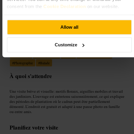
consent from the
Cookie Declaration
on our website.
“
Horloge végétale au cœur des jardins
d’Édimbourg
”
Allow all
Convient pour
Customize
#
Edimbourg
#
Horlogeflorale
#
Jardin
#
PrinceStreetGardens
#
Photographie
#
Balade
À quoi s'attendre
Une visite brève et visuelle: motifs floraux, aiguilles mobiles et travail
des jardiniers. L’ouvrage est entretenu saisonnièrement, ce qui explique
des périodes de plantation où le cadran peut être partiellement
démonté. L’endroit est gratuit et adapté à une pause photo en famille
ou entre amis.
Planifiez votre visite