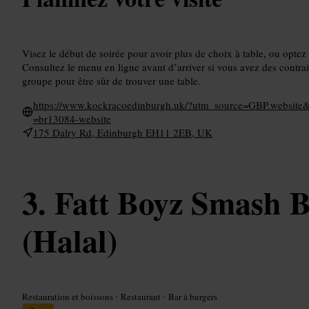
Visez le début de soirée pour avoir plus de choix à table, ou optez 
Consultez le menu en ligne avant d’arriver si vous avez des contrai
groupe pour être sûr de trouver une table.
https://www.kockracoedinburgh.uk/?utm_source=GBP.webs
=br13084-website
175 Dalry Rd, Edinburgh EH11 2EB, UK
Fatt Boyz Smash B
(Halal)
Restauration et boissons
•
Restaurant
•
Bar à burgers