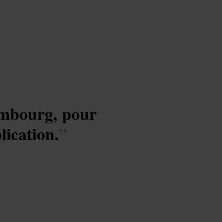
imbourg, pour
lication.
”