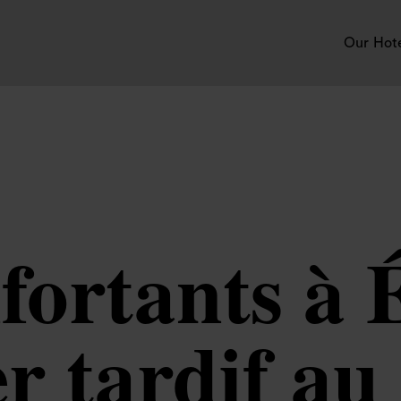
Our Hot
nfortants à
r tardif a