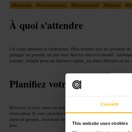
#
Restaurant
#
Cuisinedesaisons
#
Repasentreamis
#
Déjeuner
#
Dî
À quoi s'attendre
Un cadre informel et chaleureux. Plats tournés vers les produits de
partager ou prendre un plat seul. Service direct et attentif. Ambia
journée. Adapté pour un déjeuner rapide, un dîner détendu ou un ve
Planifiez votre visite
Consent
Réservez si vous venez en soirée ou le week-end. Précisez les rest
réservation. Si vous cherchez de la lumière naturelle, demandez un
repas en groupe, choisissez des plats à partager et parlez avec le 
This website uses cookies
jour.