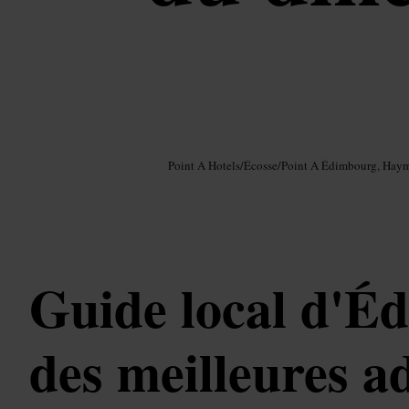
Image /
Google AI
Point A Hotels
/
Écosse
/
Point A Édimbourg, Haym
Guide local d'É
des meilleures a