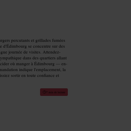
rgers percutants et grillades fumées
de d'Édimbourg se concentre sur des
ngue journée de visites. Attendez-
 sympathique dans des quartiers allant
décider où manger à Édimbourg — en-
mandation indique l'emplacement, la
ssiez sortir en toute confiance et
7 min de lecture