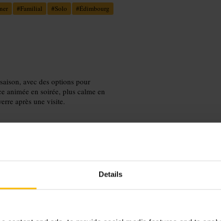
ner
#
Familial
#
Solo
#
Édimbourg
 saison, avec des options pour
nce animée en soirée, plus calme en
rre après une visite.
Details
rictions alimentaires au moment de la
e table près d’une fenêtre. Pour un
personnel pour des suggestions du