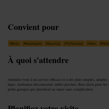
Convient pour
#
Resto
#
Repasrapide
#
Snacking
#
VieNocturne
#
Amis
#
Édim
À quoi s'attendre
Attendez-vous à un service efficace et à des plats simples, adapté
léger. Ambiance décontractée, tables proches. Bon choix pour les v
petits groupes qui cherchent un repas sans complication.
Planifiez votre visite