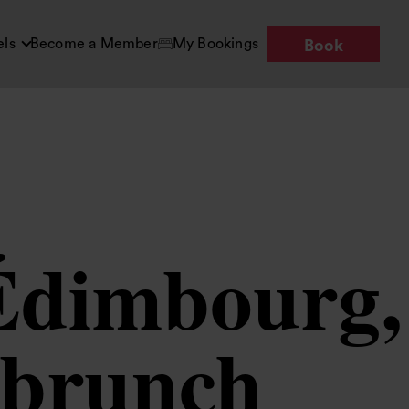
els
Become a Member
My Bookings
Book
 Édimbourg,
u brunch