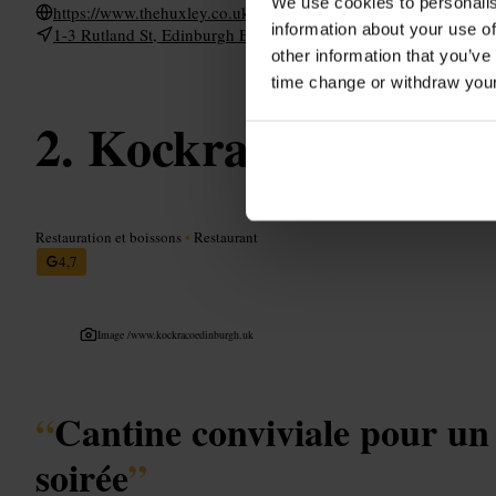
We use cookies to personalis
https://www.thehuxley.co.uk/
information about your use of
1-3 Rutland St, Edinburgh EH1 2AE, UK
other information that you’ve
time change or withdraw you
Kockraco Edinbu
Restauration et boissons
•
Restaurant
4,7
Image /
www.kockracoedinburgh.uk
“
Cantine conviviale pour un
soirée
”