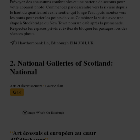
Prévoyez des chaussures confortables et une batterie de secours pour
votre appareil photo. Commencez par descendre vers la rivière depuis
le haut du quartier, suivez le sentier qui longe l'eau, puis montez vers
les ponts pour varier les points de vue. Combinez la visite avec une
étape à Stockbridge ou New Town pour un café après la promenade.
Respectez les espaces privés et évitez de bloquer les passages lors des
séances photo.
3 Hawthornbank Ln, Edinburgh EH4 3BH, UK
National Galleries of Scotland:
National
Arts et divertissement
•
Galerie d'art
4,6
Image /
What's On Edinburgh
“
Art écossais et européen au cœur
d’Édimbourg
”