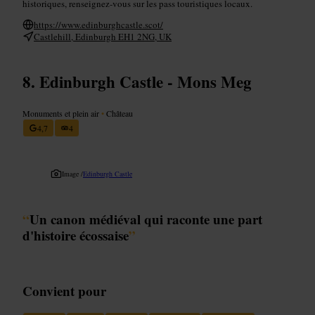
historiques, renseignez-vous sur les pass touristiques locaux.
https://www.edinburghcastle.scot/
Castlehill, Edinburgh EH1 2NG, UK
Edinburgh Castle - Mons Meg
Monuments et plein air
•
Château
4,7
4
Image /
Edinburgh Castle
“
Un canon médiéval qui raconte une part
d'histoire écossaise
”
Convient pour