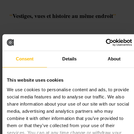
“
Vestiges, vues et histoire au même endroit
”
Convient pour
#
Histoire
#
Patrimoine
#
Fortifications
#
Edimbourg
#
Pointsdevue
Consent
Details
About
#
Visite
À quoi s'attendre
This website uses cookies
Vous trouverez des structures en pierre, des plates-formes où étaient
We use cookies to personalise content and ads, to provide
installées des pièces d’artillerie et des panneaux explicatifs. Le site ne
social media features and to analyse our traffic. We also
demande pas une longue visite, mais il offre une bonne mise en
contexte historique et des perspectives sur l’urbanisme d’Edimbourg.
share information about your use of our site with our social
media, advertising and analytics partners who may
Planifiez votre visite
combine it with other information that you’ve provided to
them or that they’ve collected from your use of their
services. You can at any time change or withdraw your