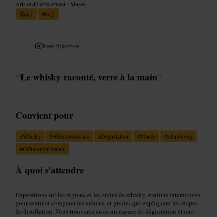
Arts et divertissement
•
Musée
4,7
4,5
Image /
Tripadvisor
“
Le whisky raconté, verre à la main
”
Convient pour
#
Whisky
#
Whiskyécossais
#
Dégustation
#
Musée
#
Edimbourg
#
Culturegourmande
À quoi s'attendre
Expositions sur les régions et les styles de whisky, stations interactives
pour sentir et comparer les arômes, et guides qui expliquent les étapes
de distillation. Vous trouverez aussi un espace de dégustation et une