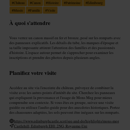
#
Château
#
Canon
#
Histoire
#
Patrimoine
#
Édimbourg
#
Musée
#
Famille
#
Visite
À quoi s'attendre
Vous verrez un canon massif en fer et bronze, posé sur les remparts avec
des panneaux explicatifs. Les détails du tube, les marques d'époque et
sa taille imposante attirent l'attention des familles et des passionnés
d'histoire. L'espace autour permet de s'approcher pour examiner les
inscriptions et prendre des photos depuis plusieurs angles.
Planifiez votre visite
Accédez au site via l'enceinte du château, prévoyez de combiner la
visite avec les autres points d'intérêt du site. Cherchez les panneaux
qui expliquent la provenance et l'usage de Mons Meg pour mieux
comprendre son contexte. Si vous êtes en groupe, suivez une visite
guidée ou utilisez l'audio-guide pour des anecdotes historiques. Portez
des chaussures adaptées, les sols peuvent être inégaux sur les remparts.
https://www.edinburghcastle.scot/see-and-do/highlights/mons-meg
Castlehill, Edinburgh EH1 2NG, Royaume-Uni