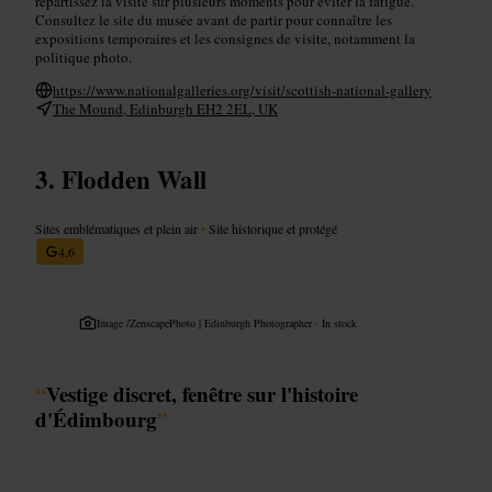
répartissez la visite sur plusieurs moments pour éviter la fatigue.
Consultez le site du musée avant de partir pour connaître les
expositions temporaires et les consignes de visite, notamment la
politique photo.
https://www.nationalgalleries.org/visit/scottish-national-gallery
The Mound, Edinburgh EH2 2EL, UK
Flodden Wall
Sites emblématiques et plein air
•
Site historique et protégé
4,6
Image /
ZenscapePhoto | Edinburgh Photographer · In stock
“
Vestige discret, fenêtre sur l'histoire
d'Édimbourg
”