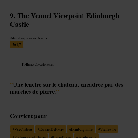
The Vennel Viewpoint Edinburgh
Castle
Sites et espaces extérieurs
4,7
Image /
Locationscout
“
Une fenêtre sur le château, encadrée par des
marches de pierre.
”
Convient pour
#
VueChateau
#
EscalierDePierre
#
Edinburghville
#
Vieilleville
#
PhotographieUrbaine
#
HeureDoree
#
Pointsdevue