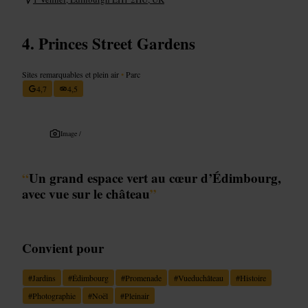
Princes Street Gardens
Sites remarquables et plein air
•
Parc
4,7
4,5
Image /
“
Un grand espace vert au cœur d’Édimbourg,
avec vue sur le château
”
Convient pour
#
Jardins
#
Édimbourg
#
Promenade
#
Vueduchâteau
#
Histoire
#
Photographie
#
Noël
#
Pleinair