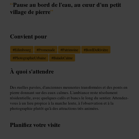
“
Pause au bord de l'eau, au cœur d'un petit
village de pierre
”
Convient pour
#
Edimbourg
#
Promenade
#
Patrimoine
#
BordDeRivière
#
PhotographieUrbaine
#
BaladeCalme
À quoi s'attendre
Des ruelles pavées, d'anciennes meuneries transformées et des ponts en
pierre donnant sur des eaux calmes. L'ambiance reste résolument
résidentielle, avec quelques cafés et bancs le long du sentier. Attendez-
vous à un lieu propice à la marche lente, à l'observation et à la
photographie plutôt qu'à des attractions très animées.
Planifiez votre visite