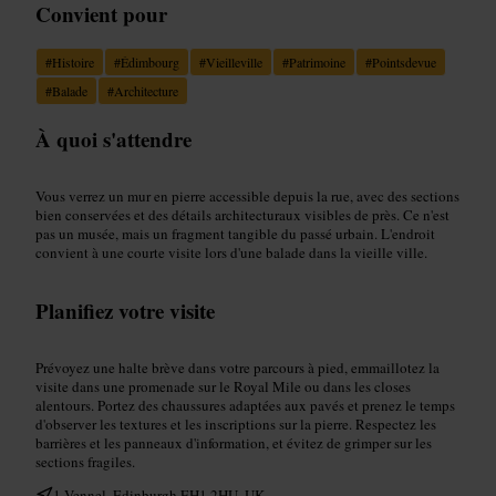
Convient pour
#
Histoire
#
Édimbourg
#
Vieilleville
#
Patrimoine
#
Pointsdevue
#
Balade
#
Architecture
À quoi s'attendre
Vous verrez un mur en pierre accessible depuis la rue, avec des sections
bien conservées et des détails architecturaux visibles de près. Ce n'est
pas un musée, mais un fragment tangible du passé urbain. L'endroit
convient à une courte visite lors d'une balade dans la vieille ville.
Planifiez votre visite
Prévoyez une halte brève dans votre parcours à pied, emmaillotez la
visite dans une promenade sur le Royal Mile ou dans les closes
alentours. Portez des chaussures adaptées aux pavés et prenez le temps
d'observer les textures et les inscriptions sur la pierre. Respectez les
barrières et les panneaux d'information, et évitez de grimper sur les
sections fragiles.
1 Vennel, Edinburgh EH1 2HU, UK