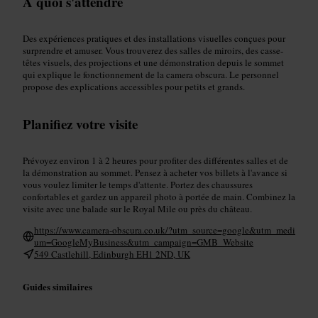
À quoi s'attendre
Des expériences pratiques et des installations visuelles conçues pour
surprendre et amuser. Vous trouverez des salles de miroirs, des casse-
têtes visuels, des projections et une démonstration depuis le sommet
qui explique le fonctionnement de la camera obscura. Le personnel
propose des explications accessibles pour petits et grands.
Planifiez votre visite
Prévoyez environ 1 à 2 heures pour profiter des différentes salles et de
la démonstration au sommet. Pensez à acheter vos billets à l'avance si
vous voulez limiter le temps d'attente. Portez des chaussures
confortables et gardez un appareil photo à portée de main. Combinez la
visite avec une balade sur le Royal Mile ou près du château.
https://www.camera-obscura.co.uk/?utm_source=google&utm_medi
um=GoogleMyBusiness&utm_campaign=GMB_Website
549 Castlehill, Edinburgh EH1 2ND, UK
Guides similaires