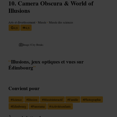
Camera Obscura & World of
Illusions
Arts et divertissement
•
Musée
•
Musée des sciences
4,6
4,6
Image /
City Breaks
“
Illusions, jeux optiques et vues sur
Édimbourg
”
Convient pour
#
Science
#
Illusion
#
Muséeinteractif
#
Famille
#
Photographie
#
Édimbourg
#
Panorama
#
Activitésenfants