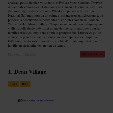
château, puis détendez‑vous dans les Princes Street Gardens. Trouvez
des activités familiales à Édimbourg au Camera Obscura, ou savourez
des notes régionales à la Scotch Whisky Experience. Visitez les
National Galleries pour un art calme et soigneusement sélectionné, ou
partez à la découverte de petits sites historiques comme le Flodden
Wall et la Half Moon Battery. Chaque recommandation indique quand
y aller, quelle durée prévoir, et donne des conseils pratiques pour les
familles et les visiteurs venus pour la première fois. Utilisez ce guide
comme un plan local rapide pour vivre des expériences uniques à
Édimbourg et découvrir les trésors cachés d'Édimbourg qui donnent à
la ville un air familier en un rien de temps.
Mis à jour
10 juin 2026
12 min de lecture
Dean Village
4,8
4,5
Image /
Dean Village Edinburgh