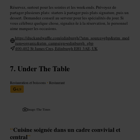
Réservez, surtout pour les soirées et les week-ends. Prévoyez de
partager plusieurs plats: starters à partager puis plats signature, puis un
dessert. Demandez conseil au serveur pour les spécialités du jour. Si
vous célébrez quelque chose, signalez-le à la réservation, le personnel
aime marquer les occasions.
https://duckandwaffle.com/edinburgh/?utm_source=gbp&utm_med
ium=organic&utm_campaign=edinburgh_gbp
400-402 St James Cres, Edinburgh EH1 3AE, UK
Under The Table
Restauration et boissons
•
Restaurant
4,9
Image /
The Times
“
Cuisine soignée dans un cadre convivial et
central
”