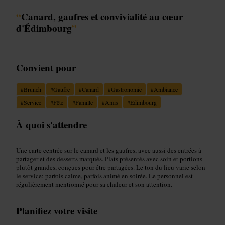
“
Canard, gaufres et convivialité au cœur
d'Édimbourg
”
Convient pour
#
Brunch
#
Gaufre
#
Canard
#
Gastronomie
#
Ambiance
#
Service
#
Fête
#
Famille
#
Amis
#
Édimbourg
À quoi s'attendre
Une carte centrée sur le canard et les gaufres, avec aussi des entrées à
partager et des desserts marqués. Plats présentés avec soin et portions
plutôt grandes, conçues pour être partagées. Le ton du lieu varie selon
le service: parfois calme, parfois animé en soirée. Le personnel est
régulièrement mentionné pour sa chaleur et son attention.
Planifiez votre visite