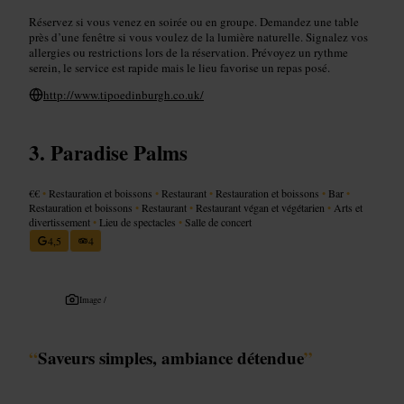
Réservez si vous venez en soirée ou en groupe. Demandez une table
près d’une fenêtre si vous voulez de la lumière naturelle. Signalez vos
allergies ou restrictions lors de la réservation. Prévoyez un rythme
serein, le service est rapide mais le lieu favorise un repas posé.
http://www.tipoedinburgh.co.uk/
Paradise Palms
€€
•
Restauration et boissons
•
Restaurant
•
Restauration et boissons
•
Bar
•
Restauration et boissons
•
Restaurant
•
Restaurant végan et végétarien
•
Arts et
divertissement
•
Lieu de spectacles
•
Salle de concert
4,5
4
Image /
“
Saveurs simples, ambiance détendue
”