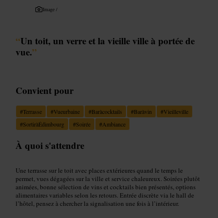
Image /
“
Un toit, un verre et la vieille ville à portée de
vue.
”
Convient pour
#
Terrasse
#
Vueurbaine
#
Baràcocktails
#
Baràvin
#
Vieilleville
#
SortiràÉdimbourg
#
Soirée
#
Ambiance
À quoi s'attendre
Une terrasse sur le toit avec places extérieures quand le temps le
permet, vues dégagées sur la ville et service chaleureux. Soirées plutôt
animées, bonne sélection de vins et cocktails bien présentés, options
alimentaires variables selon les retours. Entrée discrète via le hall de
l’hôtel, pensez à chercher la signalisation une fois à l’intérieur.