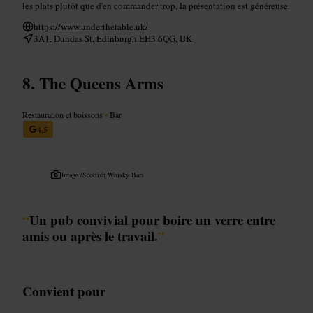
les plats plutôt que d'en commander trop, la présentation est généreuse.
https://www.underthetable.uk/
3A1, Dundas St, Edinburgh EH3 6QG, UK
The Queens Arms
Restauration et boissons
•
Bar
4,5
Image /
Scottish Whisky Bars
“
Un pub convivial pour boire un verre entre
amis ou après le travail.
”
Convient pour