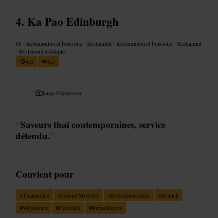
Ka Pao Edinburgh
€€
•
Restauration et boissons
•
Restaurant
•
Restauration et boissons
•
Restaurant
•
Restaurant asiatique
4,6
4,5
Image /
TripAdvisor
“
Saveurs thaï contemporaines, service
détendu.
”
Convient pour
#
Thaïlandais
#
CuisineModerne
#
RepasEntreAmis
#
Brunch
#
Végétarien
#
Cocktails
#
RepasRapide