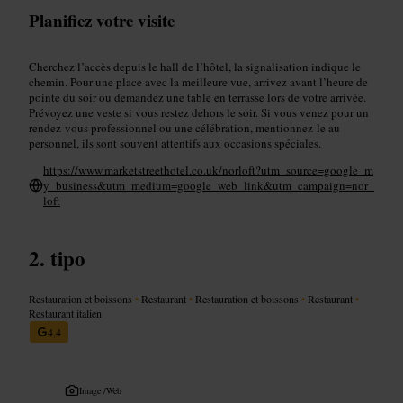
Planifiez votre visite
Cherchez l’accès depuis le hall de l’hôtel, la signalisation indique le
chemin. Pour une place avec la meilleure vue, arrivez avant l’heure de
pointe du soir ou demandez une table en terrasse lors de votre arrivée.
Prévoyez une veste si vous restez dehors le soir. Si vous venez pour un
rendez-vous professionnel ou une célébration, mentionnez-le au
personnel, ils sont souvent attentifs aux occasions spéciales.
https://www.marketstreethotel.co.uk/norloft?utm_source=google_m
y_business&utm_medium=google_web_link&utm_campaign=nor_
loft
tipo
Restauration et boissons
•
Restaurant
•
Restauration et boissons
•
Restaurant
•
Restaurant italien
4,4
Image /
Web