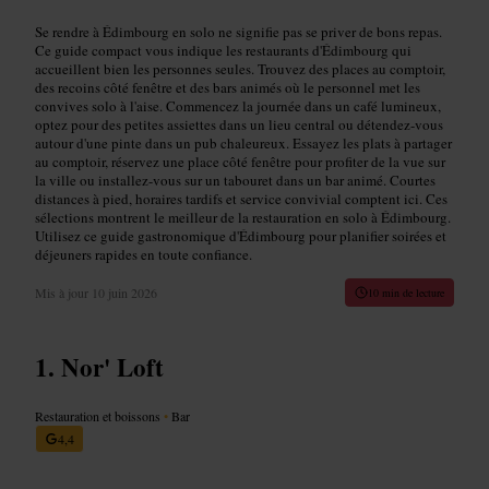
Se rendre à Édimbourg en solo ne signifie pas se priver de bons repas.
Ce guide compact vous indique les restaurants d'Édimbourg qui
accueillent bien les personnes seules. Trouvez des places au comptoir,
des recoins côté fenêtre et des bars animés où le personnel met les
convives solo à l'aise. Commencez la journée dans un café lumineux,
optez pour des petites assiettes dans un lieu central ou détendez-vous
autour d'une pinte dans un pub chaleureux. Essayez les plats à partager
au comptoir, réservez une place côté fenêtre pour profiter de la vue sur
la ville ou installez-vous sur un tabouret dans un bar animé. Courtes
distances à pied, horaires tardifs et service convivial comptent ici. Ces
sélections montrent le meilleur de la restauration en solo à Édimbourg.
Utilisez ce guide gastronomique d'Édimbourg pour planifier soirées et
déjeuners rapides en toute confiance.
Mis à jour
10 juin 2026
10 min de lecture
Nor' Loft
Restauration et boissons
•
Bar
4,4