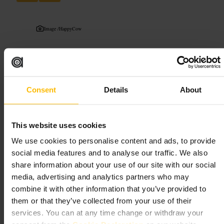
Image /
HappyCow
“
Vue sur la cuisine, bonne ambiance à table.
”
Consent
Details
About
Convient pour
#
Bar
#
Brunch
#
Déjeuner
#
Dîner
#
Cuisineouverte
This website uses cookies
#
Ambianceconviviale
#
Repasentreamis
#
Déjeunerdaffaires
We use cookies to personalise content and ads, to provide
social media features and to analyse our traffic. We also
À quoi s'attendre
share information about your use of our site with our social
media, advertising and analytics partners who may
Cuisine soignée présentée simplement, avec des plats comme steak
combine it with other information that you’ve provided to
frites, haggis et options pour le brunch. Beaucoup de places hautes et
des tables partagées créent une ambiance conviviale. Le personnel est
them or that they’ve collected from your use of their
attentif et la salle reste propre et ordonnée. Vous pouvez être placé au
services. You can at any time change or withdraw your
bar pour voir le service en cuisine ou demander un coin plus calme à