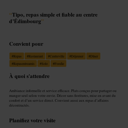
“
Tipo, repas simple et fiable au centre
d’Édimbourg
”
Convient pour
#
Repas
#
Restaurant
#
Centreville
#
Déjeuner
#
Dîner
#
Repasentreamis
#
Solo
#
Foodie
À quoi s'attendre
Ambiance informelle et service efficace. Plats conçus pour partager ou
manger seul selon votre envie. Décor sans fioritures, mise en avant du
confort et d’un service direct. Convient aussi aux repas d’affaires
décontractés.
Planifiez votre visite