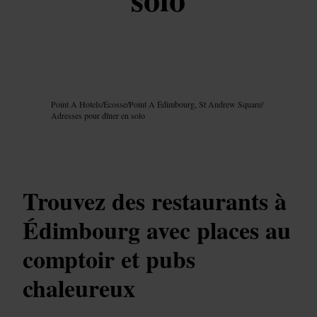
Image /
Google AI
Point A Hotels
/
Écosse
/
Point A Édimbourg, St Andrew Square
/
Adresses pour dîner en solo
Trouvez des restaurants à
Édimbourg avec places au
comptoir et pubs
chaleureux