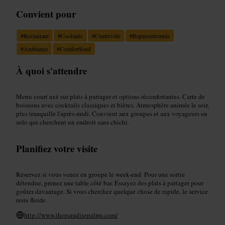
Convient pour
#
Restaurant
#
Cocktails
#
Centreville
#
Repasentreamis
#
Ambiance
#
Comfortfood
À quoi s'attendre
Menu court axé sur plats à partager et options réconfortantes. Carte de
boissons avec cocktails classiques et bières. Atmosphère animée le soir,
plus tranquille l'après-midi. Convient aux groupes et aux voyageurs en
solo qui cherchent un endroit sans chichi.
Planifiez votre visite
Réservez si vous venez en groupe le week-end. Pour une sortie
détendue, prenez une table côté bar. Essayez des plats à partager pour
goûter davantage. Si vous cherchez quelque chose de rapide, le service
reste fluide.
http://www.theparadisepalms.com/