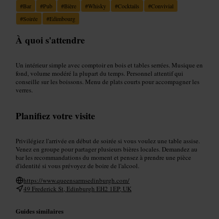
#
Bar
#
Pub
#
Bière
#
Whisky
#
Cocktails
#
Convivial
#
Soirée
#
Edimbourg
À quoi s'attendre
Un intérieur simple avec comptoir en bois et tables serrées. Musique en
fond, volume modéré la plupart du temps. Personnel attentif qui
conseille sur les boissons. Menu de plats courts pour accompagner les
verres.
Planifiez votre visite
Privilégiez l'arrivée en début de soirée si vous voulez une table assise.
Venez en groupe pour partager plusieurs bières locales. Demandez au
bar les recommandations du moment et pensez à prendre une pièce
d'identité si vous prévoyez de boire de l'alcool.
https://www.queensarmsedinburgh.com/
49 Frederick St, Edinburgh EH2 1EP, UK
Guides similaires