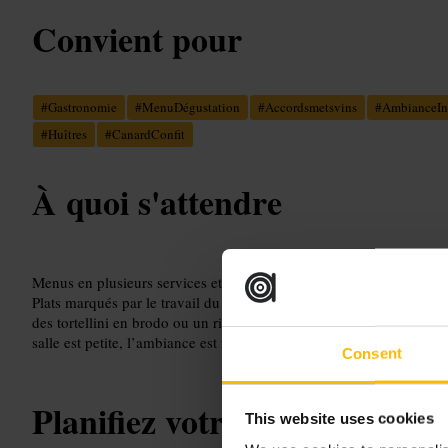
Convient pour
#
Gastronomie
#
MenuDégustation
#
Accordsmetsvins
#
AmbianceIn
#
Huîtres
#
CanardConfit
À quoi s'attendre
Menus en plusieurs services et options en trois plats selon le servi
Plats marqués par le travail du poisson et de la volaille, mais auss
des tortellini en brodo ou un riz au lait brûlé. Service attentif et p
salle est petite, l’ambiance est feutrée et la musique de fond est dis
Consent
Planifiez votre visite
This website uses cookies