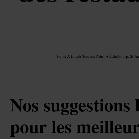
Image /
Google AI
Point A Hotels
/
Écosse
/
Point A Édimbourg, St A
Nos suggestions 
pour les meilleu