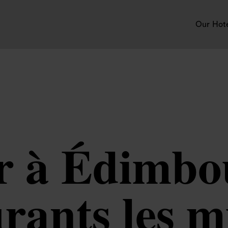
Our Hot
 à Édimbou
urants les m