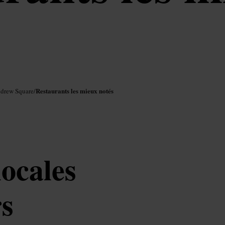
Restaurants les mieux notés
ndrew Square
/
locales
rs