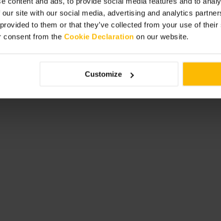
e content and ads, to provide social media features and to analy
 our site with our social media, advertising and analytics partn
 provided to them or that they’ve collected from your use of thei
u bar si vous aimez voir la
xpérience complète. Signalez les
r consent from the
Cookie Declaration
on our website.
ual soignée.
Customize