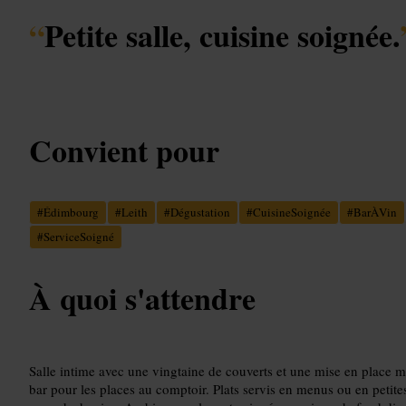
“
Petite salle, cuisine soignée.
Convient pour
#
Édimbourg
#
Leith
#
Dégustation
#
CuisineSoignée
#
BarÀVin
#
ServiceSoigné
À quoi s'attendre
Salle intime avec une vingtaine de couverts et une mise en place mi
bar pour les places au comptoir. Plats servis en menus ou en petite