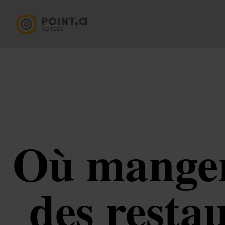
Où manger
des resta