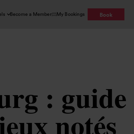
els
Become a Member
My Bookings
Book
rg : guide
ieux notés