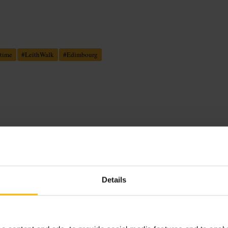
time
#
LeithWalk
#
Edimbourg
ce, avec propositions d’accords vins.
i par des préparations créatives comme
ersonnel jeune et professionnel. La
crète.
Details