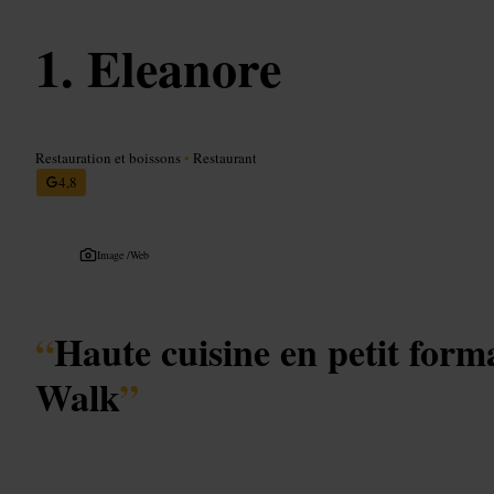
Eleanore
Restauration et boissons
•
Restaurant
4,8
Image /
Web
“
Haute cuisine en petit form
Walk
”