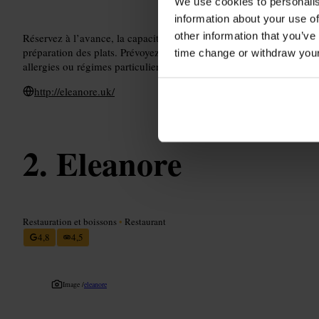
We use cookies to personalis
information about your use of
other information that you’ve
Réservez à l’avance, la capacité est limitée. Demandez une place a
préparation des plats. Prévoyez l’accord vins si vous voulez une e
time change or withdraw you
allergies ou régimes particuliers lors de la réservation. Tenue : cas
http://eleanore.uk/
Eleanore
Restauration et boissons
•
Restaurant
4,8
4,5
Image /
eleanore