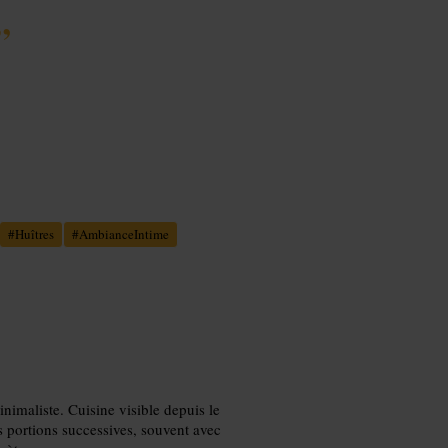
”
#
Huîtres
#
AmbianceIntime
nimaliste. Cuisine visible depuis le
s portions successives, souvent avec