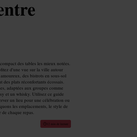
entre
compact des tables les mieux notées.
tez d'une vue sur la ville autour
 amoureux, des bistrots en sous‑sol
t des plats réconfortants écossais.
uses, adaptées aux groupes comme
sy et un whisky. Utilisez ce guide
erver un lieu pour une célébration ou
iquons les emplacements, le style de
ur de chaque repas.
12 min de lecture