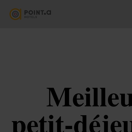
Meilleu
petit‑déje