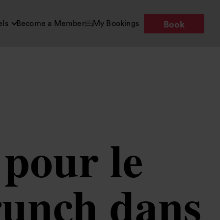
els
Become a Member
My Bookings
Book
 pour le
brunch dans