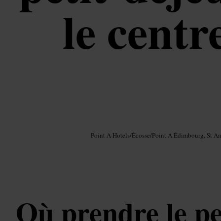
le cent
Image /
Google AI
Point A Hotels
/
Écosse
/
Point A Édimbourg, St A
Où prendre le pe