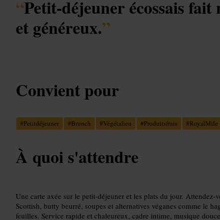
“
Petit-déjeuner écossais fait
et généreux.
”
Convient pour
#
Petitdéjeuner
#
Brunch
#
Végétalien
#
Produitsfrais
#
RoyalMile
À quoi s'attendre
Une carte axée sur le petit-déjeuner et les plats du jour. Attendez-v
Scottish, butty beurré, soupes et alternatives véganes comme le hag
feuilles. Service rapide et chaleureux, cadre intime, musique douce 