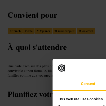
Convient pour
#
Brunch
#
Café
#
Déjeuner
#
Cuisinedejour
#
Convivial
À quoi s'attendre
Une carte axée sur des plats de jour et des assiettes partagées. Ser
conviviale et non formelle, idéale pour un déjeuner rapide ou un
familles comme aux voyageurs d'affaires qui cherchent un lieu centr
Consent
Planifiez votre visite
This website uses cookies