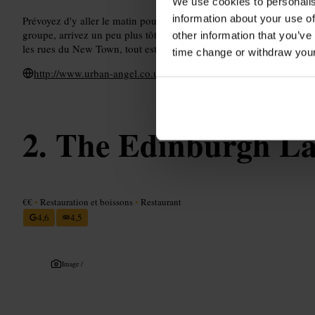
We use cookies to personalis
information about your use of
Prévoyez d'y aller le matin pour profiter des pâtisseries fraîchemen
groupe, arrivez un peu plus tôt le week-end: l'espace peut se remplir
other information that you’ve
les rues du New Town, tout est proche.
time change or withdraw you
http://www.urban-angel.co.uk/
The Edinburgh La
€€
•
Restauration et boissons
•
Restaurant
4,6
4,5
Image /