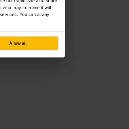
se our traffic. We also share
ers who may combine it with
r services. You can at any
Allow all