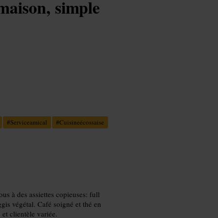
 maison, simple
#
Serviceamical
#
Cuisineécossaise
ous à des assiettes copieuses: full
gis végétal. Café soigné et thé en
et clientèle variée.