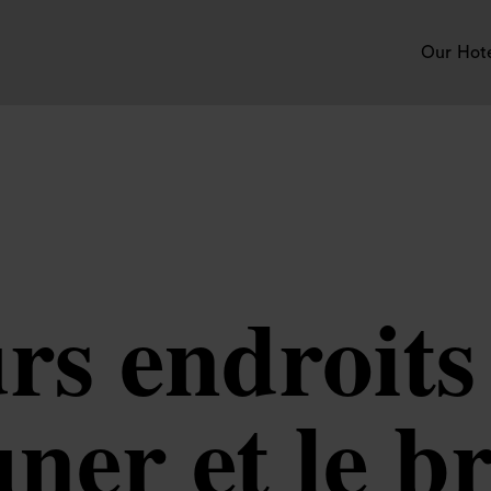
Our Hot
rs endroits
uner et le 