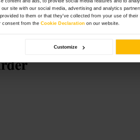
e content and ads, to provide social media features and to analy
 our site with our social media, advertising and analytics partn
t sorties du four. Pour un repas en
 vite. Après le repas, partez visiter
 provided to them or that they’ve collected from your use of thei
r consent from the
Cookie Declaration
on our website.
Customize
rder