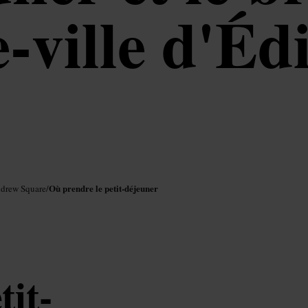
re‑ville d'É
Où prendre le petit-déjeuner
ndrew Square
/
tit-