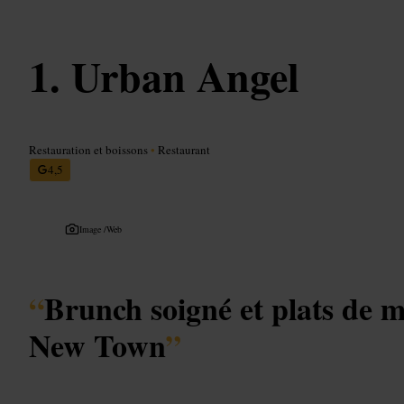
Urban Angel
Restauration et boissons
•
Restaurant
4,5
Image /
Web
“
Brunch soigné et plats de m
New Town
”