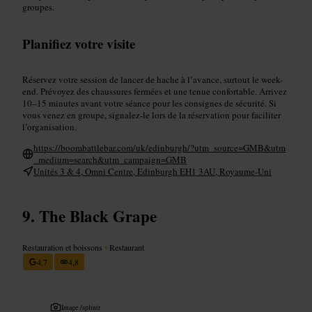
groupes.
Planifiez votre visite
Réservez votre session de lancer de hache à l’avance, surtout le week-
end. Prévoyez des chaussures fermées et une tenue confortable. Arrivez
10–15 minutes avant votre séance pour les consignes de sécurité. Si
vous venez en groupe, signalez-le lors de la réservation pour faciliter
l’organisation.
https://boombattlebar.com/uk/edinburgh/?utm_source=GMB&utm
_medium=search&utm_campaign=GMB
Unités 3 & 4, Omni Centre, Edinburgh EH1 3AU, Royaume-Uni
The Black Grape
Restauration et boissons
•
Restaurant
4,7
4,8
Image /
splintr