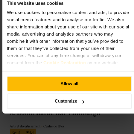
This website uses cookies
Une grande sélection de vins au verre et en bouteille, ainsi qu’un choix
notable de whiskies. Planches de fromages et de charcuteries conçues
We use cookies to personalise content and ads, to provide
pour être partagées. Équipe accueillante et compétente, qui peut
social media features and to analyse our traffic. We also
conseiller des accords vin/plateau ou orienter lors d’une dégustation.
share information about your use of our site with our social
Ambiance calme l’après‑midi, plus animée en soirée.
media, advertising and analytics partners who may
combine it with other information that you’ve provided to
Planifiez votre visite
them or that they’ve collected from your use of their
services. You can at any time change or withdraw your
Prévoyez d’arriver en petit groupe ou en couple pour profiter
consent from the
Cookie Declaration
on our website.
pleinement des planches et des suggestions du personnel. Demandez
des conseils de dégustation sur place, le personnel explique volontiers
les origines et les accords. Les dégustations de whisky se réservent
bien pour les amateurs curieux, pensez à mentionner vos préférences.
Allow all
https://caskandvine.co.uk/
244 Canongate, Edinburgh EH8 8AB, UK
Customize
Boom Battle Bar Edinburgh
Arts et divertissement
•
Centre de fêtes
4,9
4,4