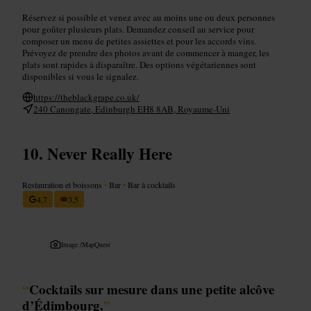
Réservez si possible et venez avec au moins une ou deux personnes
pour goûter plusieurs plats. Demandez conseil au service pour
composer un menu de petites assiettes et pour les accords vins.
Prévoyez de prendre des photos avant de commencer à manger, les
plats sont rapides à disparaître. Des options végétariennes sont
disponibles si vous le signalez.
https://theblackgrape.co.uk/
240 Canongate, Edinburgh EH8 8AB, Royaume-Uni
Never Really Here
Restauration et boissons
•
Bar
•
Bar à cocktails
4,7
3,5
Image /
MapQuest
“
Cocktails sur mesure dans une petite alcôve
d’Édimbourg.
”