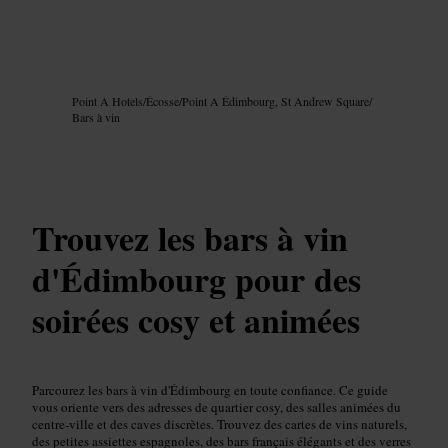
Image /
Google AI
Point A Hotels
/
Écosse
/
Point A Édimbourg, St Andrew Square
/
Bars à vin
Trouvez les bars à vin
d'Édimbourg pour des
soirées cosy et animées
Parcourez les bars à vin d'Édimbourg en toute confiance. Ce guide
vous oriente vers des adresses de quartier cosy, des salles animées du
centre‑ville et des caves discrètes. Trouvez des cartes de vins naturels,
des petites assiettes espagnoles, des bars français élégants et des verres