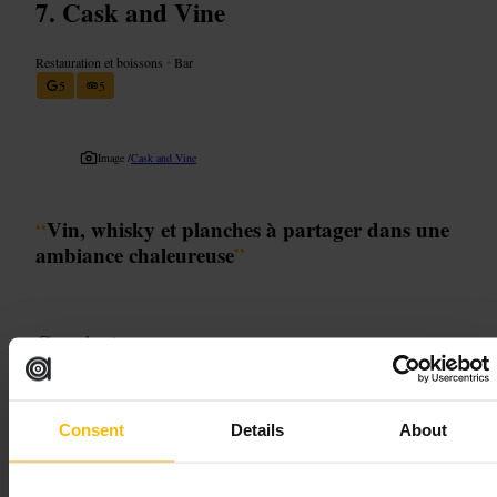
Cask and Vine
Restauration et boissons
•
Bar
5
5
Image /
Cask and Vine
“
Vin, whisky et planches à partager dans une
ambiance chaleureuse
”
Convient pour
#
Baravin
#
Whisky
#
Degustation
#
Fromage
#
Charcuterie
#
Convivial
#
Edimbourg
#
RoyalMile
Consent
Details
About
À quoi s'attendre