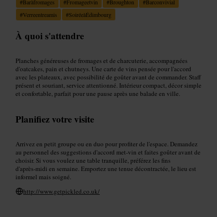
#
Baràfromages
#
Fromageetvin
#
Broughton
#
Barconvivial
#
Verreentreamis
#
SoiréeàÉdimbourg
À quoi s'attendre
Planches généreuses de fromages et de charcuterie, accompagnées
d'oatcakes, pain et chutneys. Une carte de vins pensée pour l'accord
avec les plateaux, avec possibilité de goûter avant de commander. Staff
présent et souriant, service attentionné. Intérieur compact, décor simple
et confortable, parfait pour une pause après une balade en ville.
Planifiez votre visite
Arrivez en petit groupe ou en duo pour profiter de l'espace. Demandez
au personnel des suggestions d'accord met‑vin et faites goûter avant de
choisir. Si vous voulez une table tranquille, préférez les fins
d'après‑midi en semaine. Emportez une tenue décontractée, le lieu est
informel mais soigné.
http://www.getpickled.co.uk/