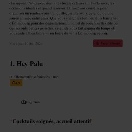
classiques. Partez avec des notes locales claires sur l'ambiance, les
occasions idéales et quand réserver. Utilisez nos conseils pour
organiser un rendez‑vous tranquille, un afterwork détendu ou une
soirée animée entre amis. Que vous cherchiez les meilleurs bars à vin
d'Édimbourg pour des dégustations, un droit de bouchon flexible ou
des accords petites assiettes, ce guide vous fait gagner du temps et
vous aide à bien boire — où boire du vin à Édimbourg ce soir.
Mis à jour
10 juin 2026
15 min de lecture
Hey Palu
€€
•
Restauration et boissons
•
Bar
4,9
Image /
Web
“
Cocktails soignés, accueil attentif
”