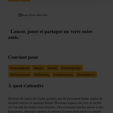
Image /
Boom Battle Bar
“
Lancer, jouer et partager un verre entre
amis.
”
Convient pour
#
Lancerdehache
#
Barjeu
#
Soirée
#
Activitégroupe
#
Divertissement
#
Edimbourg
#
Ambienceretro
#
Jeuxdadresse
À quoi s'attendre
Sessions de lancer de hache guidées par du personnel formé, règles de
sécurité strictes et matériel fourni. Plusieurs espaces de jeux et un bar
où l’on sert des bières bien fraîches. Décor marqué par des néons et des
banquettes, musique animée et options d’assise pour petits et grands