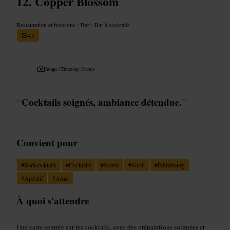
Copper Blossom
Restauration et boissons
•
Bar
•
Bar à cocktails
4,5
Image /
Thursday Events
“
Cocktails soignés, ambiance détendue.
”
Convient pour
#
Baràcocktails
#
Cocktails
#
Soirée
#
Sortir
#
Édimbourg
#
Apéritif
#
Amis
À quoi s'attendre
Une carte centrée sur les cocktails, avec des préparations soignées et