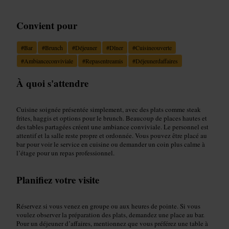
Convient pour
#
Bar
#
Brunch
#
Déjeuner
#
Dîner
#
Cuisineouverte
#
Ambianceconviviale
#
Repasentreamis
#
Déjeunerdaffaires
À quoi s'attendre
Cuisine soignée présentée simplement, avec des plats comme steak
frites, haggis et options pour le brunch. Beaucoup de places hautes et
des tables partagées créent une ambiance conviviale. Le personnel est
attentif et la salle reste propre et ordonnée. Vous pouvez être placé au
bar pour voir le service en cuisine ou demander un coin plus calme à
l’étage pour un repas professionnel.
Planifiez votre visite
Réservez si vous venez en groupe ou aux heures de pointe. Si vous
voulez observer la préparation des plats, demandez une place au bar.
Pour un déjeuner d’affaires, mentionnez que vous préférez une table à