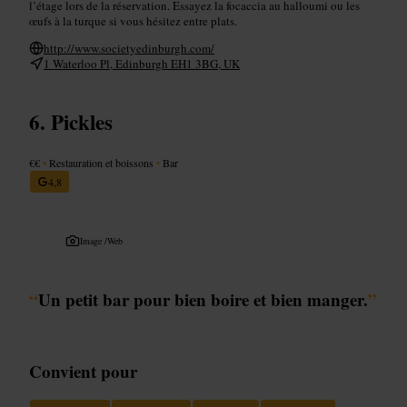
l’étage lors de la réservation. Essayez la focaccia au halloumi ou les
œufs à la turque si vous hésitez entre plats.
http://www.societyedinburgh.com/
1 Waterloo Pl, Edinburgh EH1 3BG, UK
Pickles
€€
•
Restauration et boissons
•
Bar
4,8
Image /
Web
“
Un petit bar pour bien boire et bien manger.
”
Convient pour