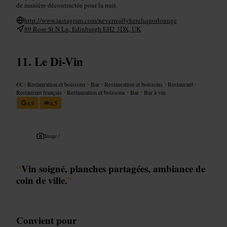
de manière décontractée pour la nuit.
http://www.instagram.com/neverreallyhereliquorlounge
89 Rose St N Ln, Edinburgh EH2 3DX, UK
Le Di-Vin
€€
•
Restauration et boissons
•
Bar
•
Restauration et boissons
•
Restaurant
•
Restaurant français
•
Restauration et boissons
•
Bar
•
Bar à vin
4,6
4,5
Image /
“
Vin soigné, planches partagées, ambiance de
coin de ville.
”
Convient pour