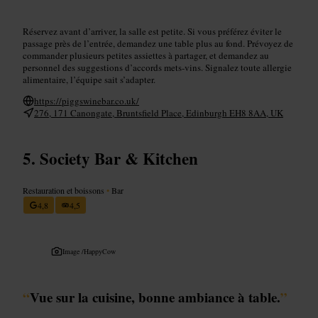
Réservez avant d’arriver, la salle est petite. Si vous préférez éviter le
passage près de l’entrée, demandez une table plus au fond. Prévoyez de
commander plusieurs petites assiettes à partager, et demandez au
personnel des suggestions d’accords mets-vins. Signalez toute allergie
alimentaire, l’équipe sait s’adapter.
https://piggswinebar.co.uk/
276, 171 Canongate, Bruntsfield Place, Edinburgh EH8 8AA, UK
Society Bar & Kitchen
Restauration et boissons
•
Bar
4,8
4,5
Image /
HappyCow
“
Vue sur la cuisine, bonne ambiance à table.
”