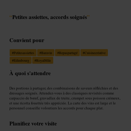
“
Petites assiettes, accords soignés
”
Convient pour
#
Petitesassiettes
#
Baravin
#
Repaspartagé
#
Cuisinecréative
#
Édimbourg
#
RoyalMile
À quoi s'attendre
Des portions à partager, des combinaisons de saveurs réfléchies et des
dressages soignés. Attendez-vous à des classiques revisités comme
carpaccio de bœuf, gravadlax de truite, crumpet sous poisson crémeux,
et une ricotta fouettée très appréciée. La carte des vins est large et le
personnel conseille volontiers les accords pour chaque plat.
Planifiez votre visite