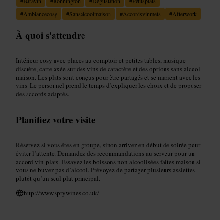
#
Baràvin
#
Bonnington
#
Dégustation
#
Petitsplats
#
Ambiancecosy
#
Sansalcoolmaison
#
Accordsvinmets
#
Afterwork
À quoi s'attendre
Intérieur cosy avec places au comptoir et petites tables, musique
discrète, carte axée sur des vins de caractère et des options sans alcool
maison. Les plats sont conçus pour être partagés et se marient avec les
vins. Le personnel prend le temps d’expliquer les choix et de proposer
des accords adaptés.
Planifiez votre visite
Réservez si vous êtes en groupe, sinon arrivez en début de soirée pour
éviter l’attente. Demandez des recommandations au serveur pour un
accord vin-plats. Essayez les boissons non alcoolisées faites maison si
vous ne buvez pas d’alcool. Prévoyez de partager plusieurs assiettes
plutôt qu’un seul plat principal.
http://www.sprywines.co.uk/