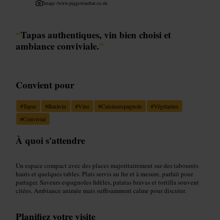
Image /
www.piggswinebar.co.uk
“
Tapas authentiques, vin bien choisi et
ambiance conviviale.
”
Convient pour
#
Tapas
#
Baràvin
#
Vins
#
Cuisineespagnole
#
Végétarien
#
Convivial
À quoi s'attendre
Un espace compact avec des places majoritairement sur des tabourets
hauts et quelques tables. Plats servis au fur et à mesure, parfait pour
partager. Saveurs espagnoles fidèles, patatas bravas et tortilla souvent
citées. Ambiance animée mais suffisamment calme pour discuter.
Planifiez votre visite