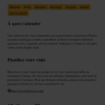
#
Baràvin
#
Vins
#
Planches
#
Fromage
#
Apéritif
#
Soirée
#
Serviceattentif
À quoi s'attendre
Une sélection de vins commentée par un personnel connaisseur. Petites
assiettes à partager, comme camembert au four et escargots. Intérieur
spacieux avec caractère, service attentif. Ambiance vivante le soir, plus
calme en fin d'après-midi.
Planifiez votre visite
Réservez si vous venez en groupe ou si vous voulez une table au
restaurant à l'étage. Si vous avez des allergies alimentaires, prévenez le
personnel à l'avance. Pour une formule détendue, prenez une planche à
partager et laissez le serveur conseiller le vin.
http://www.ledivin.co.uk/