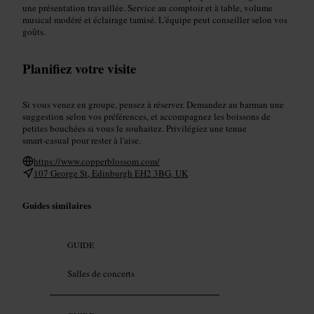
une présentation travaillée. Service au comptoir et à table, volume
musical modéré et éclairage tamisé. L'équipe peut conseiller selon vos
goûts.
Planifiez votre visite
Si vous venez en groupe, pensez à réserver. Demandez au barman une
suggestion selon vos préférences, et accompagnez les boissons de
petites bouchées si vous le souhaitez. Privilégiez une tenue
smart‑casual pour rester à l'aise.
https://www.copperblossom.com/
107 George St, Edinburgh EH2 3BG, UK
Guides similaires
GUIDE
Salles de concerts