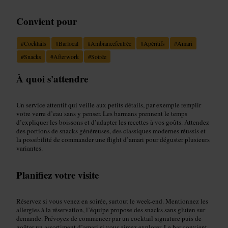
Convient pour
#
Cocktails
#
Barlocal
#
Ambiancefeutrée
#
Apéritifs
#
Amari
#
Snacks
#
Afterwork
#
Soirée
À quoi s'attendre
Un service attentif qui veille aux petits détails, par exemple remplir
votre verre d’eau sans y penser. Les barmans prennent le temps
d’expliquer les boissons et d’adapter les recettes à vos goûts. Attendez
des portions de snacks généreuses, des classiques modernes réussis et
la possibilité de commander une flight d’amari pour déguster plusieurs
variantes.
Planifiez votre visite
Réservez si vous venez en soirée, surtout le week-end. Mentionnez les
allergies à la réservation, l’équipe propose des snacks sans gluten sur
demande. Prévoyez de commencer par un cocktail signature puis de
goûter un assortiment d’amari si vous aimez explorer. Le bar convient