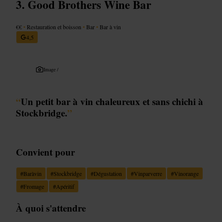
Good Brothers Wine Bar
€€
•
Restauration et boisson
•
Bar
•
Bar à vin
4,5
Image /
“
Un petit bar à vin chaleureux et sans chichi à
Stockbridge.
”
Convient pour
#
Baràvin
#
Stockbridge
#
Dégustation
#
Vinparverre
#
Vinorange
#
Fromage
#
Apéritif
À quoi s'attendre