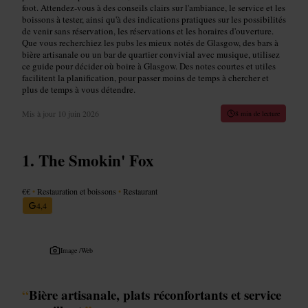
foot. Attendez‑vous à des conseils clairs sur l'ambiance, le service et les
boissons à tester, ainsi qu'à des indications pratiques sur les possibilités
de venir sans réservation, les réservations et les horaires d'ouverture.
Que vous recherchiez les pubs les mieux notés de Glasgow, des bars à
bière artisanale ou un bar de quartier convivial avec musique, utilisez
ce guide pour décider où boire à Glasgow. Des notes courtes et utiles
facilitent la planification, pour passer moins de temps à chercher et
plus de temps à vous détendre.
Mis à jour
10 juin 2026
8 min de lecture
The Smokin' Fox
€€
•
Restauration et boissons
•
Restaurant
4,4
Image /
Web
“
Bière artisanale, plats réconfortants et service