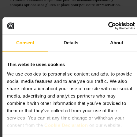
compris options sans gluten et place pour poussette sur réservation.
Planifiez votre visite
Réservez si vous venez en groupe ou avec une poussette. Demandez
l’option sans gluten si besoin. Partagez plats et boissons pour goûter
Consent
Details
About
plusieurs choses. Si vous cherchez une table tranquille, arrivez avant le
coup d’envoi d’un match ou préférez l’après-midi en semaine.
https://www.smokinfox.co.uk/
This website uses cookies
6-8 Waterloo St, Glasgow G2 6DA, Royaume-Uni
We use cookies to personalise content and ads, to provide
social media features and to analyse our traffic. We also
No.16 Bar
share information about your use of our site with our social
media, advertising and analytics partners who may
Restauration et boissons
•
Bar
combine it with other information that you’ve provided to
4,6
4,6
them or that they’ve collected from your use of their
services. You can at any time change or withdraw your
consent from the
Cookie Declaration
on our website.
Image /
Mindtrip