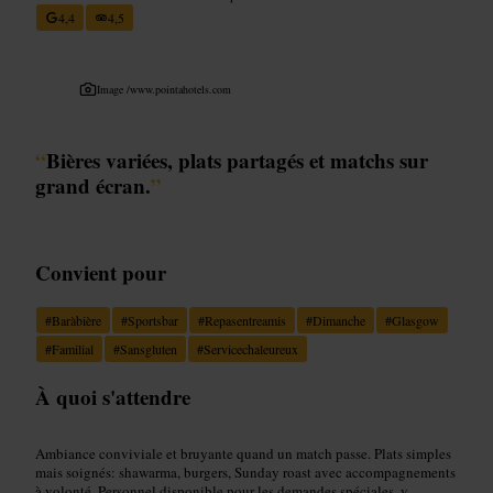
4,4
4,5
Image /
www.pointahotels.com
“
Bières variées, plats partagés et matchs sur
grand écran.
”
Convient pour
#
Baràbière
#
Sportsbar
#
Repasentreamis
#
Dimanche
#
Glasgow
#
Familial
#
Sansgluten
#
Servicechaleureux
À quoi s'attendre
Ambiance conviviale et bruyante quand un match passe. Plats simples
mais soignés: shawarma, burgers, Sunday roast avec accompagnements
à volonté. Personnel disponible pour les demandes spéciales, y