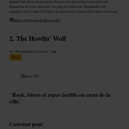
gluten lors de la réservation. Essayez le shawarma ou le roast du
dimanche si vous cherchez un plat réconfortant. Demandez des
conseils sur la carte de bières, le personnel connaît bien leur sélection.
https://www.smokinfox.co.uk/
The Howlin' Wolf
€€
•
Restauration et boissons
•
Bar
4,4
Image /
Web
“
Rock, bières et repas tardifs au cœur de la
ville.
”
Convient pour