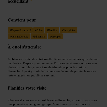
accueillant.
”
Convient pour
#
Repasdécontracté
#
Bière
#
Familial
#
Sansgluten
#
Cuisinedurable
#
Dimanche
#
Groupes
À quoi s'attendre
Ambiance conviviale et informelle. Personnel chaleureux qui aide pour
les choix et l'espace pour poussette. Portions généreuses, options sans
gluten disponibles, et une formule trimmings pour le roast du
dimanche. Il peut y avoir de l’attente aux heures de pointe, le service
reste engagé si un problème survient.
Planifiez votre visite
Réservez si vous venez en soirée ou le dimanche, surtout si vous avez
une poussette ou un grand groupe. Mentionnez vos besoins sans