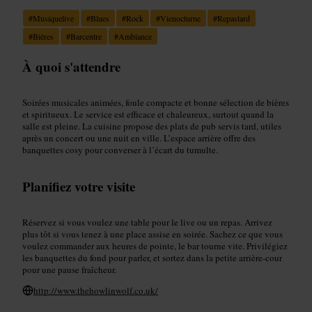
#
Musiquelive
#
Blues
#
Rock
#
Vienocturne
#
Repastard
#
Bières
#
Barcentre
#
Ambiance
À quoi s'attendre
Soirées musicales animées, foule compacte et bonne sélection de bières
et spiritueux. Le service est efficace et chaleureux, surtout quand la
salle est pleine. La cuisine propose des plats de pub servis tard, utiles
après un concert ou une nuit en ville. L’espace arrière offre des
banquettes cosy pour converser à l’écart du tumulte.
Planifiez votre visite
Réservez si vous voulez une table pour le live ou un repas. Arrivez
plus tôt si vous tenez à une place assise en soirée. Sachez ce que vous
voulez commander aux heures de pointe, le bar tourne vite. Privilégiez
les banquettes du fond pour parler, et sortez dans la petite arrière-cour
pour une pause fraîcheur.
http://www.thehowlinwolf.co.uk/