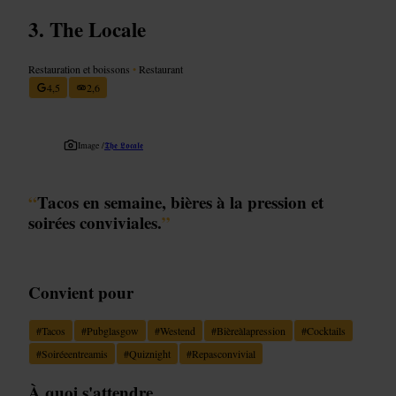
The Locale
Restauration et boissons
•
Restaurant
4,5
2,6
Image /
𝕿𝖍𝖊 𝕷𝖔𝖈𝖆𝖑𝖊
“
Tacos en semaine, bières à la pression et
soirées conviviales.
”
Convient pour
#
Tacos
#
Pubglasgow
#
Westend
#
Bièreàlapression
#
Cocktails
#
Soiréeentreamis
#
Quiznight
#
Repasconvivial
À quoi s'attendre