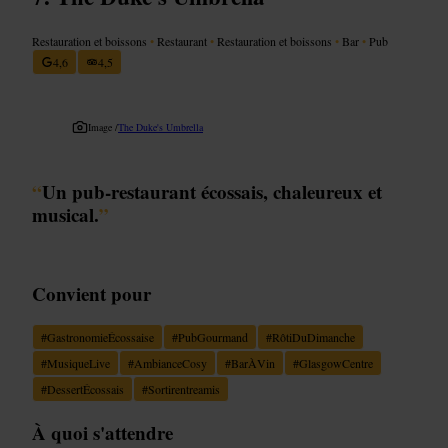
Restauration et boissons
•
Restaurant
•
Restauration et boissons
•
Bar
•
Pub
4,6
4,5
Image /
The Duke's Umbrella
“
Un pub-restaurant écossais, chaleureux et
musical.
”
Convient pour
#
GastronomieÉcossaise
#
PubGourmand
#
RôtiDuDimanche
#
MusiqueLive
#
AmbianceCosy
#
BarÀVin
#
GlasgowCentre
#
DessertÉcossais
#
Sortirentreamis
À quoi s'attendre