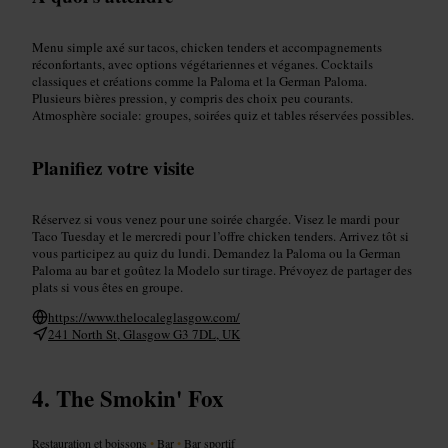
Menu simple axé sur tacos, chicken tenders et accompagnements
réconfortants, avec options végétariennes et véganes. Cocktails
classiques et créations comme la Paloma et la German Paloma.
Plusieurs bières pression, y compris des choix peu courants.
Atmosphère sociale: groupes, soirées quiz et tables réservées possibles.
Planifiez votre visite
Réservez si vous venez pour une soirée chargée. Visez le mardi pour
Taco Tuesday et le mercredi pour l’offre chicken tenders. Arrivez tôt si
vous participez au quiz du lundi. Demandez la Paloma ou la German
Paloma au bar et goûtez la Modelo sur tirage. Prévoyez de partager des
plats si vous êtes en groupe.
https://www.thelocaleglasgow.com/
241 North St, Glasgow G3 7DL, UK
The Smokin' Fox
Restauration et boissons
•
Bar
•
Bar sportif