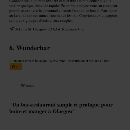
Commencez la journée avec un café et une assiette courte si vous
voulez quelque chose de rapide. En soirée, asseyez-vous au comptoir
pour discuter avec le personnel et sentir l'ambiance locale. Participez
au karaoké si vous aimez l'ambiance festive. Convient aux voyageurs
seuls, aux groupes d'amis et aux couples.
16 Hope St, Glasgow G2 6AA, Royaume-Uni
Wunderbar
€
•
Restauration et boissons
•
Restaurant
•
Restauration et boissons
•
Bar
3,7
Image /
“
Un bar-restaurant simple et pratique pour
boire et manger à Glasgow
”