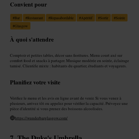
Convient pour
#
Bar
#
Restaurant
#
Repasabordable
#
Apéritif
#
Sortir
#
Soirée
#
Glasgow
À quoi s'attendre
Comptoir et petites tables, décor sans fioritures. Menu court axé sur
comfort food et snacks à partager. Musique modérée en soirée, éclairage
tamisé. Clientèle mixte : habitants du quartier, étudiants et voyageurs.
Planifiez votre visite
Vérifiez le menu et les avis en ligne avant de venir. Si vous venez à
plusieurs, arrivez tôt ou appelez pour vérifier la capacité. Prévoyez une
pièce d'identité si vous prenez des boissons alcoolisées.
https://wunderbarglasgow.com/
The Duke's Umbrella