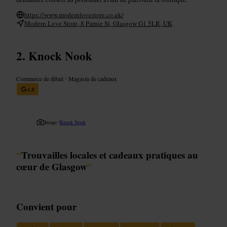
https://www.modernlovestore.co.uk/
Modern Love Store, 8 Parnie St, Glasgow G1 5LR, UK
Knock Nook
Commerce de détail
•
Magasin de cadeaux
4,8
Image /
Knock Nook
“
Trouvailles locales et cadeaux pratiques au
cœur de Glasgow
”
Convient pour