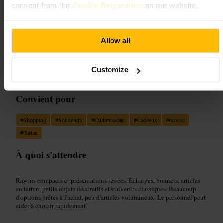
consent from the
Cookie Declaration
on our website.
Image /
Evendo
Allow all
“
Souvenirs écossais simples et pratiques.
”
Customize
Convient pour
#
Shopping
#
Souvenirs
#
Culturelocale
#
Cadeaux
#
écosse
#
Tartan
À quoi s'attendre
Rayons compacts et présentations serrées. Écharpes, bonnets, articles
en tartan, petits objets décoratifs et souvenirs classiques. Beaucoup
d'options prêtes à l'achat, peu d'articles volumineux. Le personnel peut
aider à choisir rapidement.