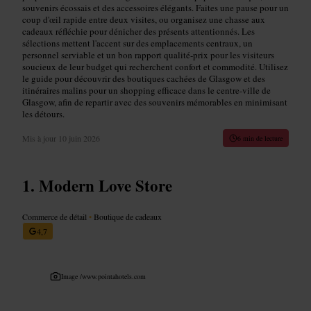
souvenirs écossais et des accessoires élégants. Faites une pause pour un
coup d'œil rapide entre deux visites, ou organisez une chasse aux
cadeaux réfléchie pour dénicher des présents attentionnés. Les
sélections mettent l'accent sur des emplacements centraux, un
personnel serviable et un bon rapport qualité-prix pour les visiteurs
soucieux de leur budget qui recherchent confort et commodité. Utilisez
le guide pour découvrir des boutiques cachées de Glasgow et des
itinéraires malins pour un shopping efficace dans le centre-ville de
Glasgow, afin de repartir avec des souvenirs mémorables en minimisant
les détours.
Mis à jour
10 juin 2026
6 min de lecture
Modern Love Store
Commerce de détail
•
Boutique de cadeaux
4,7
Image /
www.pointahotels.com