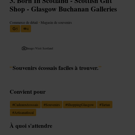
Born In Scotland - Scottish Gift
Shop - Glasgow Buchanan Galleries
Commerce de détail
•
Magasin de souvenirs
5
4
Image /
Visit Scotland
“
Souvenirs écossais faciles à trouver.
”
Convient pour
#
Cadeauxécossais
#
Souvenirs
#
ShoppingGlasgow
#
Tartan
#
Artisanatlocal
À quoi s'attendre