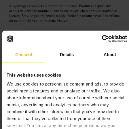
Rayonnages compacts et présentation claire. Produits adaptés aux
achats de dernière minute et aux visiteurs qui cherchent des souvenirs
locaux. Service généralement rapide, facile à parcourir avec des enfants
ou en coup de vent entre deux visites.
Planifiez votre visite
Passez par la boutique lors d’une balade sur Buchanan Street.
Consent
Details
About
Commencez par repérer les articles phares, puis fouillez les étagères
pour des cadeaux originaux. Prévoyez un petit sac pour ramener vos
achats, et combinez la visite avec un café ou une pause au centre
commercial.
This website uses cookies
https://www.borninscotland.online/
Niveau 4, Buchanan galleries, Unité 2 Buchanan St, Glasgow G1 2F
We use cookies to personalise content and ads, to provide
F, Royaume-Uni
social media features and to analyse our traffic. We also
share information about your use of our site with our social
Wee scottish shop
media, advertising and analytics partners who may
combine it with other information that you’ve provided to
them or that they’ve collected from your use of their
Commerce de détail
•
Boutique
services. You can at any time change or withdraw your
4,1