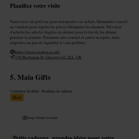
Planifiez votre visite
Venez avec un petit sac pour transporter vos achats. Demandez conseil
au vendeur pour repérer les pièces fabriquées localement. Prévoyez
d'acheter les articles fragiles en dernier pour éviter de les abîmer
pendant la journée. Paiement sans contact et cartes acceptés, mais
emportez un peu de liquidité si vous préférez.
https://weescotshop.co.uk/
158 Buchanan St, Glasgow G1 2LL, UK
Maia Gifts
Commerce de détail
•
Boutique de cadeaux
4,8
Image /
Hidden Scotland
“
Petits cadeaux, grandes idées pour votre