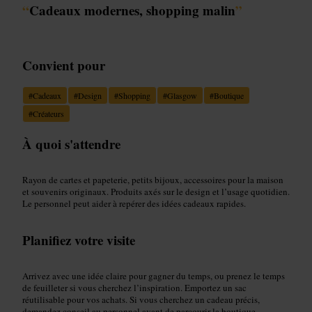
“
Cadeaux modernes, shopping malin
”
Convient pour
#
Cadeaux
#
Design
#
Shopping
#
Glasgow
#
Boutique
#
Créateurs
À quoi s'attendre
Rayon de cartes et papeterie, petits bijoux, accessoires pour la maison
et souvenirs originaux. Produits axés sur le design et l’usage quotidien.
Le personnel peut aider à repérer des idées cadeaux rapides.
Planifiez votre visite
Arrivez avec une idée claire pour gagner du temps, ou prenez le temps
de feuilleter si vous cherchez l’inspiration. Emportez un sac
réutilisable pour vos achats. Si vous cherchez un cadeau précis,
demandez conseil au personnel avant de parcourir la boutique.