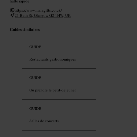
halte rapide.
https://www.maiagifts.co.uk/
21 Bath St, Glasgow G2 1HW, UK
Guides similaires
GUIDE
Restaurants gastronomiques
GUIDE
Où prendre le petit-déjeuner
GUIDE
Salles de concerts