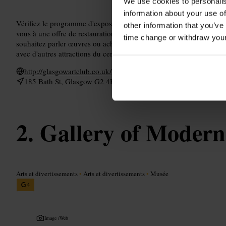
We use cookies to personalis
information about your use of
Vérifiez le programme d'exposition avant de partir, certaines show
other information that you’ve
vous à une offre de restauration légère, prenez un en-cas si vous 
time change or withdraw you
souhaitez parler œuvres ou achats, demandez des précisions au per
avec d'autres attractions du centre-ville.
http://glasgowartclub.co.uk/
185 Bath St, Glasgow G2 4HU, Royaume-Uni
Gallery of Modern
Arts et divertissements
•
Arts et divertissements
•
Musée
4
Image /
Web