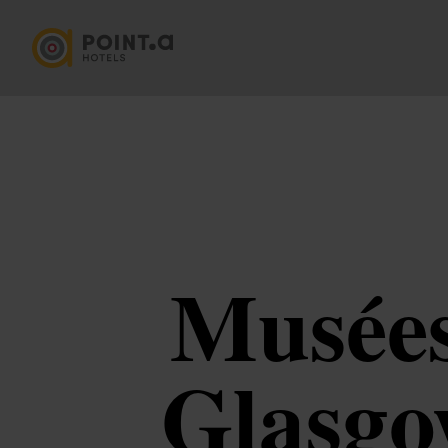
Musées 
Glasgo