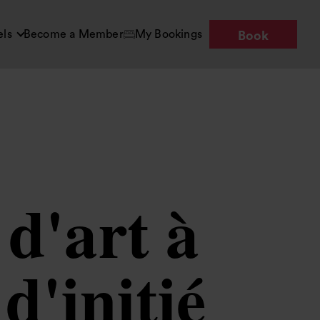
els
Become a Member
My Bookings
Book
 d'art à
'initié