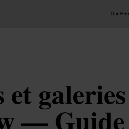
Our Hot
et galeries
w — Guide d