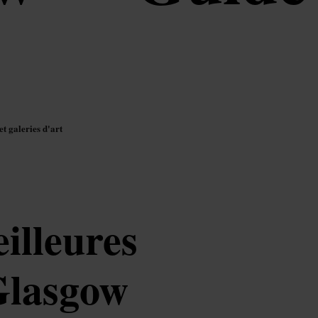
t galeries d'art
illeures
 Glasgow