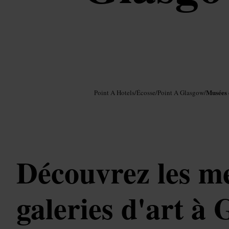
Image /
Google AI
Musées e
Point A Hotels
/
Écosse
/
Point A Glasgow
/
Découvrez les me
galeries d'art à