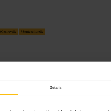
#
Centreville
#
Sortieculturelle
 des salles richement décorées.
 café-bar discret, un menu restreint
opice à la découverte ou à une pause
Details