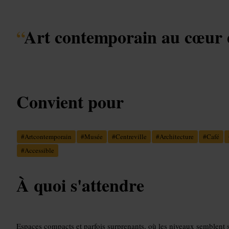
“
Art contemporain au cœur de
Convient pour
#
Artcontemporain
#
Musée
#
Centreville
#
Architecture
#
Café
#
Accessible
À quoi s'attendre
Espaces compacts et parfois surprenants, où les niveaux semblent s