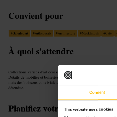
Convient pour
#
Galeriedart
#
ArtEcossais
#
Architecture
#
Mackintosh
#
Cafe
À quoi s'attendre
Collections variées d'art écossais et contemporain, présentées dans
Détails de mobilier et boiseries inspirés par Rennie Mackintosh. Un
mais des boissons conviviales. Personnel accueillant, ambiance pr
détendue.
Consent
Planifiez votre visite
This website uses cookies