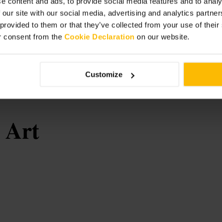
e content and ads, to provide social media features and to analy
 our site with our social media, advertising and analytics partn
s changent régulièrement. Préparez-
 provided to them or that they’ve collected from your use of thei
prévoyez un repas complet. Si vous
r consent from the
Cookie Declaration
on our website.
sonnel sur place. Combinez la visite
Customize
 Art