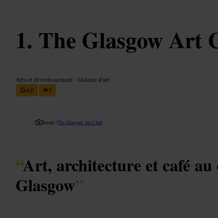
The Glasgow Art 
Arts et divertissement
•
Galerie d'art
4,6
5
Image /
The Glasgow Art Club
“
Art, architecture et café au
Glasgow
”