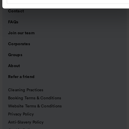
Contact
FAQs
Join our team
Corporates
Groups
About
Refer a friend
Cleaning Practices
Booking Terms & Conditions
Website Terms & Conditions
Privacy Policy
Anti-Slavery Policy