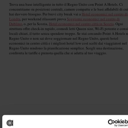
Trova una base intelligente in tutto il Regno Unito con Point A Hotels. Ci
concentriamo su posizioni centrali, camere compatte e le basi affidabili di cu
hai davvero bisogno. Per brevi city break vai a
Hotel economici nel centro di
Londra
, per weekend rilassanti prova
Soggiorni economici nel centro di
Dublino
, o, per la Scozia,
Hotel economici nel centro città in Scozia
. Ogni
struttura offre check-in rapido, comodi letti Queen size, Wi‑Fi potente e consi
locali chiari, il tutto senza spendere troppo. Se stai cercando Point A Hotels n
Regno Unito o non sai dove soggiornare nel Regno Unito, questi hotel
economici in centro città e i migliori hotel low cost scelti dai viaggiatori nel
Regno Unito rendono la pianificazione semplice. Scegli una destinazione,
confronta le tariffe e prenota quella che si adatta al tuo viaggio.
Londra
Read guide