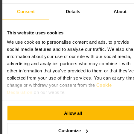
Immagine /
Wikipedia
Consent
Details
About
This website uses cookies
Scopri le tariffe con massimale a Londra: usa la stessa carta o lo
We use cookies to personalise content and ads, to provide
stesso dispositivo contactless per ogni viaggio e le tue spese saranno
social media features and to analyse our traffic. We also sha
soggette a un massimale giornaliero e settimanale (da lunedì a
domenica). Funziona su Tube, autobus, DLR, London Overground e
information about your use of our site with our social media,
Elizabeth line.
advertising and analytics partners who may combine it with
other information that you’ve provided to them or that they’ve
Transport for London
collected from your use of their services. You can at any tim
change or withdraw your consent from the
Cookie
Declaration
on our website.
Allow all
Customize