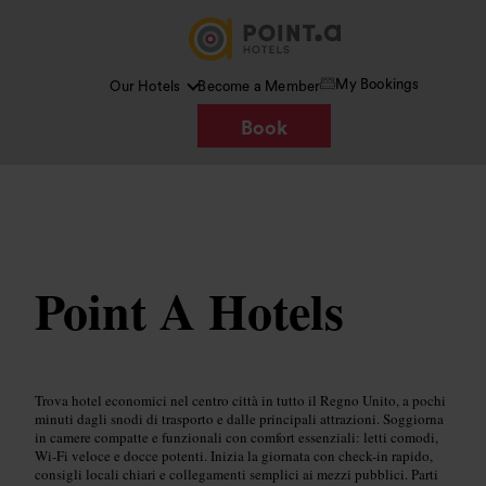
My Bookings
Our Hotels
Become a Member
Book
Immagine /
Google Imagen
Point A Hotels
Trova hotel economici nel centro città in tutto il Regno Unito, a pochi
minuti dagli snodi di trasporto e dalle principali attrazioni. Soggiorna
in camere compatte e funzionali con comfort essenziali: letti comodi,
Wi-Fi veloce e docce potenti. Inizia la giornata con check-in rapido,
consigli locali chiari e collegamenti semplici ai mezzi pubblici. Parti