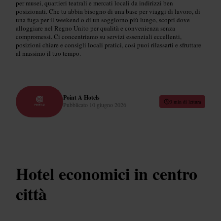
per musei, quartieri teatrali e mercati locali da indirizzi ben
posizionati. Che tu abbia bisogno di una base per viaggi di lavoro, di
una fuga per il weekend o di un soggiorno più lungo, scopri dove
alloggiare nel Regno Unito per qualità e convenienza senza
compromessi. Ci concentriamo su servizi essenziali eccellenti,
posizioni chiare e consigli locali pratici, così puoi rilassarti e sfruttare
al massimo il tuo tempo.
Point A Hotels
3 min di lettura
Pubblicato
10 giugno 2026
Hotel economici in centro
città