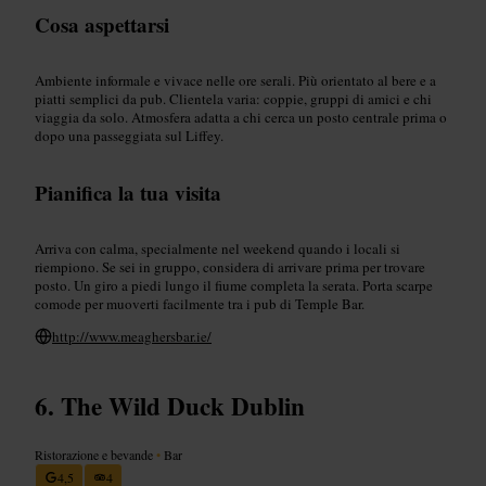
Cosa aspettarsi
Ambiente informale e vivace nelle ore serali. Più orientato al bere e a
piatti semplici da pub. Clientela varia: coppie, gruppi di amici e chi
viaggia da solo. Atmosfera adatta a chi cerca un posto centrale prima o
dopo una passeggiata sul Liffey.
Pianifica la tua visita
Arriva con calma, specialmente nel weekend quando i locali si
riempiono. Se sei in gruppo, considera di arrivare prima per trovare
posto. Un giro a piedi lungo il fiume completa la serata. Porta scarpe
comode per muoverti facilmente tra i pub di Temple Bar.
http://www.meaghersbar.ie/
The Wild Duck Dublin
Ristorazione e bevande
•
Bar
4,5
4