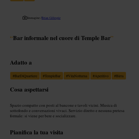
Immagine /
Brian Gillespie
“
Bar informale nel cuore di Temple Bar
”
Adatto a
#
BarDiQuartiere
#
TempleBar
#
VitaNotturna
#
Aperitivo
#
Birra
Cosa aspettarsi
Spazio compatto con posti al bancone e tavoli vicini. Musica di
sottofondo e conversazioni vivaci. Servizio diretto e nessuna pretesa
formale: si viene per bere e socializzare.
Pianifica la tua visita