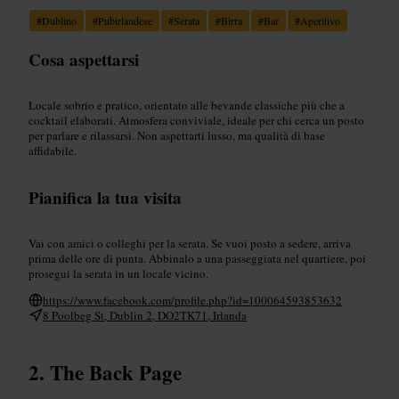
#
Dublino
#
Pubirlandese
#
Serata
#
Birra
#
Bar
#
Aperitivo
Cosa aspettarsi
Locale sobrio e pratico, orientato alle bevande classiche più che a
cocktail elaborati. Atmosfera conviviale, ideale per chi cerca un posto
per parlare e rilassarsi. Non aspettarti lusso, ma qualità di base
affidabile.
Pianifica la tua visita
Vai con amici o colleghi per la serata. Se vuoi posto a sedere, arriva
prima delle ore di punta. Abbinalo a una passeggiata nel quartiere, poi
prosegui la serata in un locale vicino.
https://www.facebook.com/profile.php?id=100064593853632
8 Poolbeg St, Dublin 2, DO2TK71, Irlanda
The Back Page