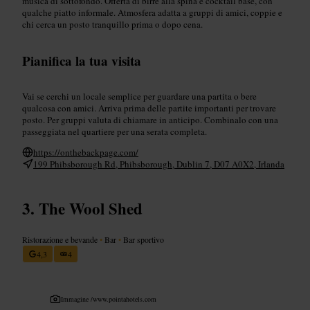
musica di sottofondo. Offerta di birre alla spina e cocktail base, con
qualche piatto informale. Atmosfera adatta a gruppi di amici, coppie e
chi cerca un posto tranquillo prima o dopo cena.
Pianifica la tua visita
Vai se cerchi un locale semplice per guardare una partita o bere
qualcosa con amici. Arriva prima delle partite importanti per trovare
posto. Per gruppi valuta di chiamare in anticipo. Combinalo con una
passeggiata nel quartiere per una serata completa.
https://onthebackpage.com/
199 Phibsborough Rd, Phibsborough, Dublin 7, D07 A0X2, Irlanda
The Wool Shed
Ristorazione e bevande
•
Bar
•
Bar sportivo
4,3
4
Immagine /
www.pointahotels.com