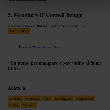
Meaghers O’Connell Bridge
Ristorazione e bevande
•
Ristorante
•
Ristorazione e bevande
•
Bar
4,7
3,5
Immagine /
Meaghers O’Connell Bridge
“
Un punto per mangiare e bere vicino al fiume
Liffey.
”
Adatto a
#
Dublino
#
TempleBar
#
Pub
#
CucinaDaPub
#
VitaNotturna
#
Liffey
#
Aperitivo