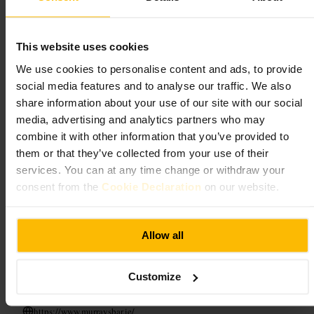
Adatto a
This website uses cookies
#
Dublino
#
Rotunda
#
Bar
#
Birra
#
Serata
#
Cibo
We use cookies to personalise content and ads, to provide
#
Localevivace
social media features and to analyse our traffic. We also
share information about your use of our site with our social
Cosa aspettarsi
media, advertising and analytics partners who may
combine it with other information that you’ve provided to
Atmosfera informale e conviviale. Spazio al bancone e tavoli per
them or that they’ve collected from your use of their
gruppi piccoli. Cibo pensato per accompagnare le bevande: snack e
piatti condivisibili. Musica e conversazioni alzano il livello sonoro
services. You can at any time change or withdraw your
nelle ore serali.
consent from the
Cookie Declaration
on our website.
Pianifica la tua visita
Allow all
Se sei in gruppo, prenota per garantirti un tavolo. Per un'esperienza più
sociale siediti al bancone. Se preferisci tranquillità, scegli il tardo
Customize
pomeriggio. Porta un documento d'identità se ordini alcolici. Usa i
mezzi pubblici o un taxi per evitare problemi di parcheggio.
https://www.murraysbar.ie/