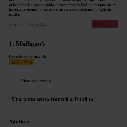
di bevande. Usa questa guida ai bar sportivi di Dublino per pianificare
la serata, prenotare in anticipo se necessario e sfruttare al meglio la
partita.
Aggiornato
10 giugno 2026
7 min di lettura
Mulligan's
Ristorazione e bevande
•
Bar
4,6
4,6
Immagine /
Tripadvisor
“
Una pinta senza fronzoli a Dublino.
”
Adatto a