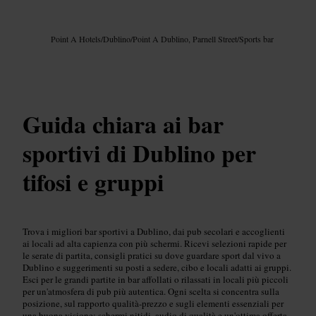
Immagine /
Google AI
Point A Hotels
/
Dublino
/
Point A Dublino, Parnell Street
/
Sports bar
Guida chiara ai bar
sportivi di Dublino per
tifosi e gruppi
Trova i migliori bar sportivi a Dublino, dai pub secolari e accoglienti
ai locali ad alta capienza con più schermi. Ricevi selezioni rapide per
le serate di partita, consigli pratici su dove guardare sport dal vivo a
Dublino e suggerimenti su posti a sedere, cibo e locali adatti ai gruppi.
Esci per le grandi partite in bar affollati o rilassati in locali più piccoli
per un'atmosfera di pub più autentica. Ogni scelta si concentra sulla
posizione, sul rapporto qualità-prezzo e sugli elementi essenziali per
una buona visione: schermi nitidi, audio di qualità e un'ottima offerta