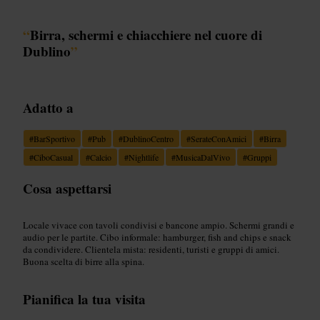
“
Birra, schermi e chiacchiere nel cuore di
Dublino
”
Adatto a
#
BarSportivo
#
Pub
#
DublinoCentro
#
SerateConAmici
#
Birra
#
CiboCasual
#
Calcio
#
Nightlife
#
MusicaDalVivo
#
Gruppi
Cosa aspettarsi
Locale vivace con tavoli condivisi e bancone ampio. Schermi grandi e
audio per le partite. Cibo informale: hamburger, fish and chips e snack
da condividere. Clientela mista: residenti, turisti e gruppi di amici.
Buona scelta di birre alla spina.
Pianifica la tua visita