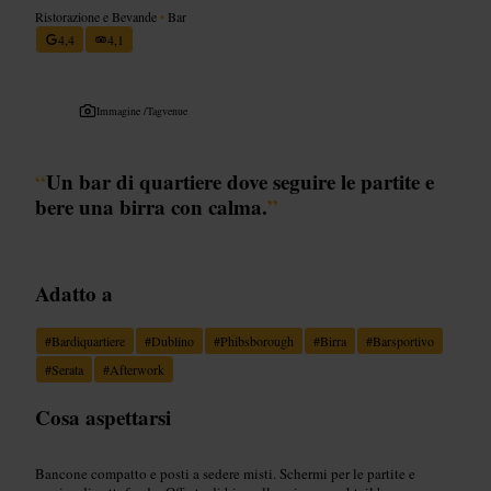
Ristorazione e Bevande
•
Bar
4,4
4,1
Immagine /
Tagvenue
“
Un bar di quartiere dove seguire le partite e
bere una birra con calma.
”
Adatto a
#
Bardiquartiere
#
Dublino
#
Phibsborough
#
Birra
#
Barsportivo
#
Serata
#
Afterwork
Cosa aspettarsi
Bancone compatto e posti a sedere misti. Schermi per le partite e