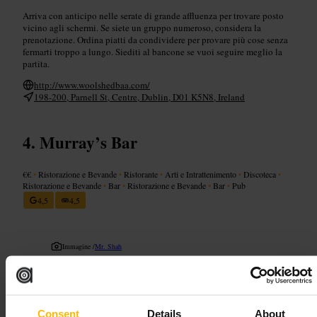
Arriva con anticipo nelle serate di grande affluenza per trovare posto
vicino agli schermi. Se siete un gruppo numeroso, considera la
prenotazione. Ordina piatti da condividere per provare più cose senza
fermarti troppo a lungo. Siediti al bancone se vuoi seguire meglio la
partita.
http://www.woolshedbaa.com/
198-200, Parnell St, Centre, Dublin, D01 K5N8, Ireland
Murray’s Bar
€€
•
Ristorazione e Bevande
•
Ristorante
•
Arti e Intrattenimento
•
Discoteca
•
Ristorazione e Bevande
•
Bar
•
Ristorazione e Bevande
•
Bar
•
Pub
4,5
4,5
Immagine /
Mr. Shah
“
Un bar vivace nel cuore di Rotunda.
”
Consent
Details
About