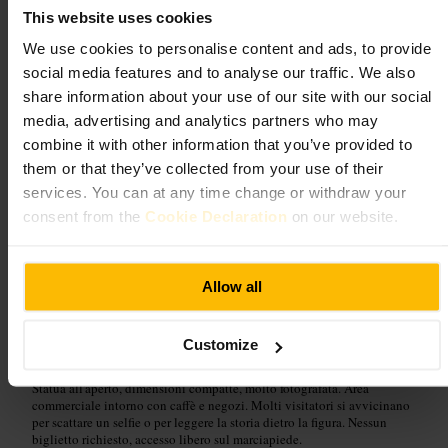
4,4
4
This website uses cookies
We use cookies to personalise content and ads, to provide
social media features and to analyse our traffic. We also
Immagine /
share information about your use of our site with our social
media, advertising and analytics partners who may
“
Un punto d'incontro nel centro di Dublino.
”
combine it with other information that you’ve provided to
them or that they’ve collected from your use of their
services. You can at any time change or withdraw your
consent from the
Cookie Declaration
on our website.
Adatto a
#
Dublino
#
MollyMalone
#
Statua
#
Fotografia
#
Passeggiata
Allow all
#
Storia
#
Cultura
Cosa aspettarsi
Customize
Statua all'aperto, dimensioni compatte, molto fotografata. Area
commerciale intorno con caffè e negozi. Molti visitatori si avvicinano
per scattare un selfie o per leggere la storia dietro la figura. Nessun
biglietto richiesto, accesso libero sul marciapiede.