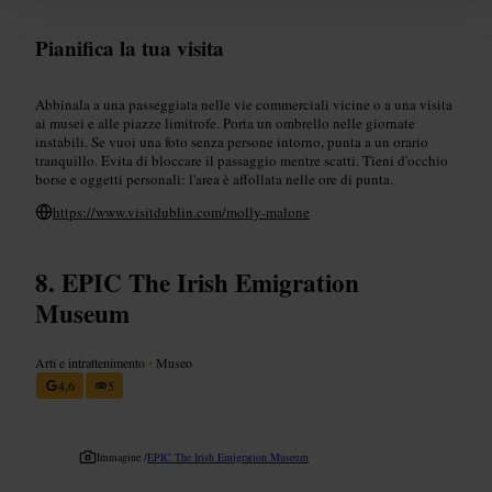
Pianifica la tua visita
Abbinala a una passeggiata nelle vie commerciali vicine o a una visita
ai musei e alle piazze limitrofe. Porta un ombrello nelle giornate
instabili. Se vuoi una foto senza persone intorno, punta a un orario
tranquillo. Evita di bloccare il passaggio mentre scatti. Tieni d'occhio
borse e oggetti personali: l'area è affollata nelle ore di punta.
https://www.visitdublin.com/molly-malone
EPIC The Irish Emigration
Museum
Arti e intrattenimento
•
Museo
4,6
5
Immagine /
EPIC The Irish Emigration Museum