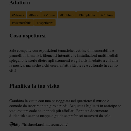
Adatto a
#
Musica
#
Rock
#
Museo
#
Dublino
#
TempleBar
#
Cultura
#
Memorabilia
#
Esperienza
Cosa aspettarsi
Sale compatte con esposizioni tematiche, vetrine di memorabilia e
pannelli informativi. Elementi interattivi e installazioni multimediali
spiegano le storie dietro agli strumenti e agli artisti. Adatto a chi ama
la musica, ma anche a chi cerca un’attività breve e culturale in centro
città.
Pianifica la tua visita
Combina la visita con una passeggiata nel quartiere: il museo è
comodo da inserire in un giro a piedi. Acquista i biglietti in anticipo se
vuoi evitare code nei periodi più affollati. Porta un documento
d’identità e scarica mappe o guide se preferisci muoverti da solo.
http://irishrocknrollmuseum.com/