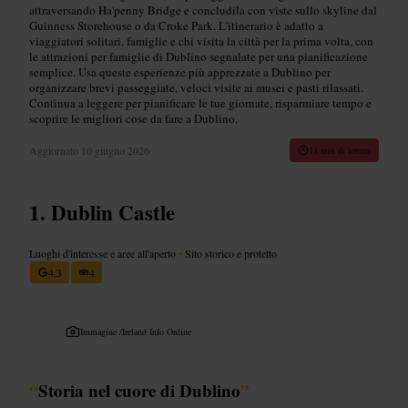
attraversando Ha'penny Bridge e concludila con viste sullo skyline dal
Guinness Storehouse o da Croke Park. L'itinerario è adatto a
viaggiatori solitari, famiglie e chi visita la città per la prima volta, con
le attrazioni per famiglie di Dublino segnalate per una pianificazione
semplice. Usa queste esperienze più apprezzate a Dublino per
organizzare brevi passeggiate, veloci visite ai musei e pasti rilassati.
Continua a leggere per pianificare le tue giornate, risparmiare tempo e
scoprire le migliori cose da fare a Dublino.
Aggiornato
10 giugno 2026
13 min di lettura
Dublin Castle
Luoghi d'interesse e aree all'aperto
•
Sito storico e protetto
4,3
4
Immagine /
Ireland Info Online
“
Storia nel cuore di Dublino
”