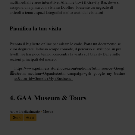
multimediali e aree interattive. Alla fine trovi il Gravity Bar, dove si
assapora una pinta con vista su Dublino. Presente un negozio di
articoli a tema e spazi fotografici molto usati dai visitatori.
Pianifica la tua visita
Prenota il biglietto online per saltare le code. Porta un documento se
vuoi degustare. Indossa scarpe comode, il percorso si sviluppa su più
livelli. Se hai poco tempo, concentra la visita sul Gravity Bar e sulle
sezioni principali del museo.
https://www.guinness-storehouse.com/en/home?utm_source=Googl
e&utm_medium=Organic&utm_campaign=gsh_google_my_busine
ss&utm_id=Google+My+Business+
GAA Museum & Tours
Arti e intrattenimento
•
Mostra
4,6
4,8