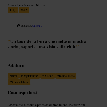
Ristorazione e bevande
•
Birreria
4,4
4,5
Immagine /
William V
“
Un tour della birra che mette in mostra
storia, sapori e una vista sulla città.
”
Adatto a
#
Birra
#
Degustazione
#
Dublino
#
Tourdellabirra
#
Storiadellabirra
Cosa aspettarsi
Esposizioni su storia e processo di produzione, installazioni