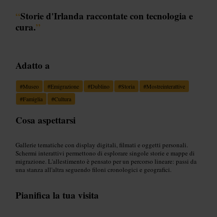
“
Storie d'Irlanda raccontate con tecnologia e
cura.
”
Adatto a
#
Museo
#
Emigrazione
#
Dublino
#
Storia
#
Mostreinterattive
#
Famiglia
#
Cultura
Cosa aspettarsi
Gallerie tematiche con display digitali, filmati e oggetti personali.
Schermi interattivi permettono di esplorare singole storie e mappe di
migrazione. L'allestimento è pensato per un percorso lineare: passi da
una stanza all'altra seguendo filoni cronologici e geografici.
Pianifica la tua visita