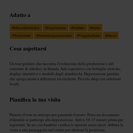
Adatto a
#
Museodelwhiskey
#
Degustazione
#
Dublino
#
Storia
#
Tourguidato
#
Esperienzagastronomica
#
Viaggiourbano
#
Musei
Cosa aspettarsi
Un tour guidato che racconta l'evoluzione della produzione e del
consumo di whiskey in Irlanda. Sale espositive con bottiglie storiche,
display interattivi e modelli degli alambicchi. Degustazione guidata
che spiega aromi e differenze tra etichette. Piccolo shop con selezioni
locali.
Pianifica la tua visita
Prenota il tour in anticipo per garantirti il posto. Porta un documento
d'identità se partecipi alla degustazione. Arriva 10-15 minuti prima per
registrarti. Se sei con bambini verifica le opzioni senza alcol. Abbina la
visita a una passeggiata nel centro per sfruttare la posizione.