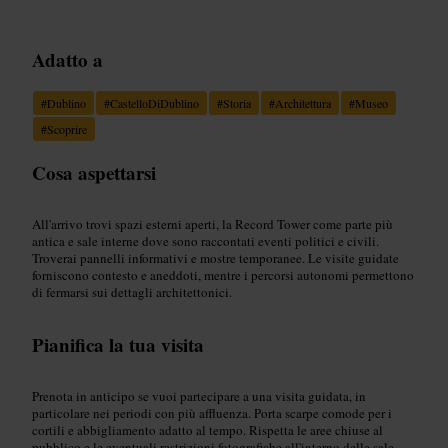
Adatto a
#
Dublino
#
CastelloDiDublino
#
Storia
#
Architettura
#
Museo
#
Scoprire
Cosa aspettarsi
All'arrivo trovi spazi esterni aperti, la Record Tower come parte più
antica e sale interne dove sono raccontati eventi politici e civili.
Troverai pannelli informativi e mostre temporanee. Le visite guidate
forniscono contesto e aneddoti, mentre i percorsi autonomi permettono
di fermarsi sui dettagli architettonici.
Pianifica la tua visita
Prenota in anticipo se vuoi partecipare a una visita guidata, in
particolare nei periodi con più affluenza. Porta scarpe comode per i
cortili e abbigliamento adatto al tempo. Rispetta le aree chiuse al
pubblico e le eventuali restrizioni fotografiche all'interno delle sale.