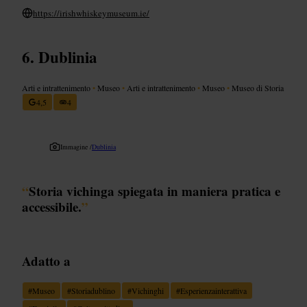
https://irishwhiskeymuseum.ie/
Dublinia
Arti e intrattenimento
•
Museo
•
Arti e intrattenimento
•
Museo
•
Museo di Storia
4,5
4
Immagine /
Dublinia
“
Storia vichinga spiegata in maniera pratica e
accessibile.
”
Adatto a
#
Museo
#
Storiadublino
#
Vichinghi
#
Esperienzainterattiva