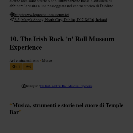
alcune aree sono strette o con illuminazione bassa. Considera di
abbinare la visita a una passeggiata nel centro storico di Dublino.
http://www.leprechaunmuseum.ie/
2-3, Mary's Abbey, North City, Dublin, D07 X6R6, Ireland
The Irish Rock 'n' Roll Museum
Experience
Arti e intrattenimento
•
Museo
4,7
5
Immagine /
The Irish Rock 'n' Roll Museum Experience
“
Musica, strumenti e storie nel cuore di Temple
Bar
”