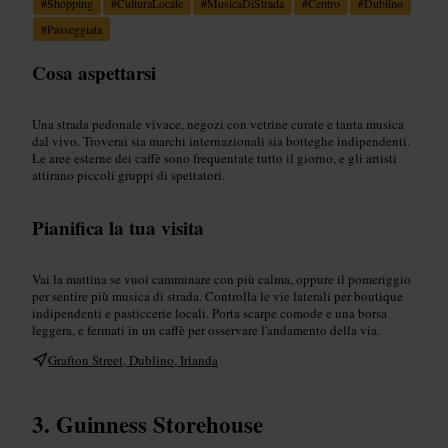
#
Shopping
#
CulturaLocale
#
MusicaDiStrada
#
Centro
#
Dublino
#
Passeggiata
Cosa aspettarsi
Una strada pedonale vivace, negozi con vetrine curate e tanta musica
dal vivo. Troverai sia marchi internazionali sia botteghe indipendenti.
Le aree esterne dei caffè sono frequentate tutto il giorno, e gli artisti
attirano piccoli gruppi di spettatori.
Pianifica la tua visita
Vai la mattina se vuoi camminare con più calma, oppure il pomeriggio
per sentire più musica di strada. Controlla le vie laterali per boutique
indipendenti e pasticcerie locali. Porta scarpe comode e una borsa
leggera, e fermati in un caffè per osservare l'andamento della via.
Grafton Street, Dublino, Irlanda
Guinness Storehouse