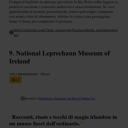
Compra il biglietto in anticipo per saltare la fila. Porta cuffie leggere se
preferisci ascoltare i contenuti audiovisivi senza distrazioni. Se vuoi
approfondire le ricerche genealogiche, riserva più tempo e preparati
con nomi e date di riferimento. Abbina la visita a una passeggiata
lungo il fiume per completare la giornata.
https://epicchq.com/?utm_source=mybusiness&utm_medium=orga
nic
National Leprechaun Museum of
Ireland
Arti e intrattenimento
•
Museo
4,2
Immagine /
DublinTown | Promoting the Best of Dublin City
“
Racconti, risate e tocchi di magia irlandese in
un museo fuori dall'ordinario.
”