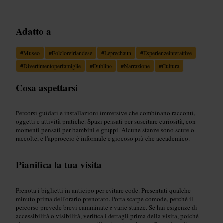
Adatto a
#
Museo
#
Folcloreirlandese
#
Leprechaun
#
Esperienzeinterattive
#
Divertimentoperfamiglie
#
Dublino
#
Narrazione
#
Cultura
Cosa aspettarsi
Percorsi guidati e installazioni immersive che combinano racconti,
oggetti e attività pratiche. Spazi pensati per suscitare curiosità, con
momenti pensati per bambini e gruppi. Alcune stanze sono scure o
raccolte, e l'approccio è informale e giocoso più che accademico.
Pianifica la tua visita
Prenota i biglietti in anticipo per evitare code. Presentati qualche
minuto prima dell'orario prenotato. Porta scarpe comode, perché il
percorso prevede brevi camminate e varie stanze. Se hai esigenze di
accessibilità o visibilità, verifica i dettagli prima della visita, poiché