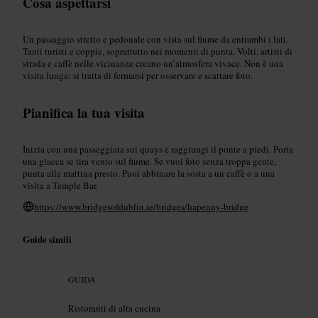
Cosa aspettarsi
Un passaggio stretto e pedonale con vista sul fiume da entrambi i lati.
Tanti turisti e coppie, soprattutto nei momenti di punta. Volti, artisti di
strada e caffè nelle vicinanze creano un’atmosfera vivace. Non è una
visita lunga: si tratta di fermarsi per osservare e scattare foto.
Pianifica la tua visita
Inizia con una passeggiata sui quays e raggiungi il ponte a piedi. Porta
una giacca se tira vento sul fiume. Se vuoi foto senza troppa gente,
punta alla mattina presto. Puoi abbinare la sosta a un caffè o a una
visita a Temple Bar.
https://www.bridgesofdublin.ie/bridges/hapenny-bridge
Guide simili
GUIDA
Ristoranti di alta cucina