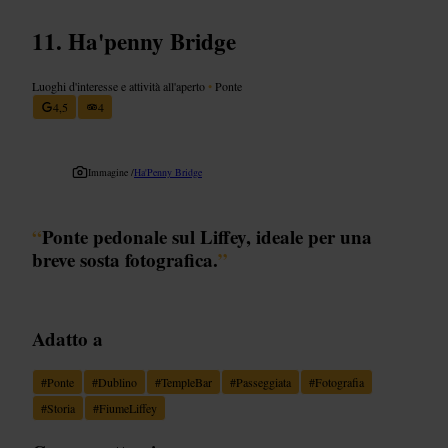
Ha'penny Bridge
Luoghi d'interesse e attività all'aperto
•
Ponte
4,5
4
Immagine /
Ha'Penny Bridge
“
Ponte pedonale sul Liffey, ideale per una
breve sosta fotografica.
”
Adatto a
#
Ponte
#
Dublino
#
TempleBar
#
Passeggiata
#
Fotografia
#
Storia
#
FiumeLiffey