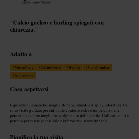
Immagine /
Wheree
“
Calcio gaelico e hurling spiegati con
chiarezza.
”
Adatto a
#
MuseoGAA
#
CalcioGaelico
#
Hurling
#
StoriaIrlandese
#
Drumcondra
Cosa aspettarsi
Esposizioni tematiche, maglie storiche, filmati e display interattivi. Ci
sono visite guidate per chi vuole contesto extra e un percorso che
permette di capire meglio lo svolgimento delle partite. L’allestimento è
pensato per essere accessibile e informativo senza fronzoli.
Pianifica la tua visita