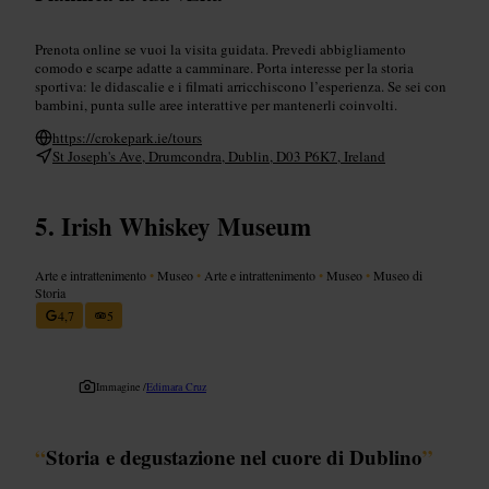
Prenota online se vuoi la visita guidata. Prevedi abbigliamento
comodo e scarpe adatte a camminare. Porta interesse per la storia
sportiva: le didascalie e i filmati arricchiscono l’esperienza. Se sei con
bambini, punta sulle aree interattive per mantenerli coinvolti.
https://crokepark.ie/tours
St Joseph's Ave, Drumcondra, Dublin, D03 P6K7, Ireland
Irish Whiskey Museum
Arte e intrattenimento
•
Museo
•
Arte e intrattenimento
•
Museo
•
Museo di
Storia
4,7
5
Immagine /
Edimara Cruz
“
Storia e degustazione nel cuore di Dublino
”