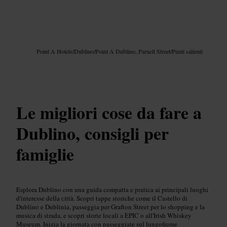
Immagine /
Google AI
Point A Hotels
/
Dublino
/
Point A Dublino, Parnell Street
/
Punti salienti
Le migliori cose da fare a
Dublino, consigli per
famiglie
Esplora Dublino con una guida compatta e pratica ai principali luoghi
d'interesse della città. Scopri tappe storiche come il Castello di
Dublino e Dublinia, passeggia per Grafton Street per lo shopping e la
musica di strada, e scopri storie locali a EPIC o all'Irish Whiskey
Museum. Inizia la giornata con passeggiate sul lungofiume