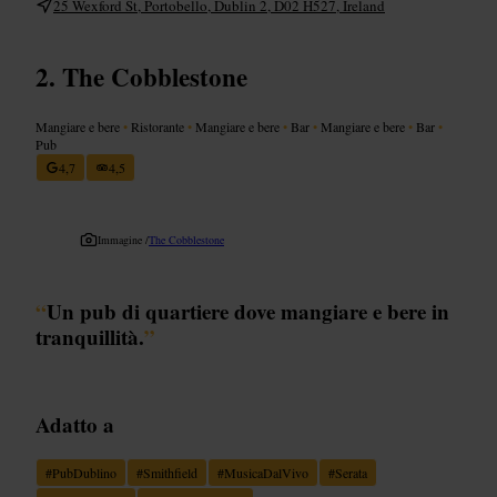
25 Wexford St, Portobello, Dublin 2, D02 H527, Ireland
The Cobblestone
Mangiare e bere
•
Ristorante
•
Mangiare e bere
•
Bar
•
Mangiare e bere
•
Bar
•
Pub
4,7
4,5
Immagine /
The Cobblestone
“
Un pub di quartiere dove mangiare e bere in
tranquillità.
”
Adatto a
#
PubDublino
#
Smithfield
#
MusicaDalVivo
#
Serata