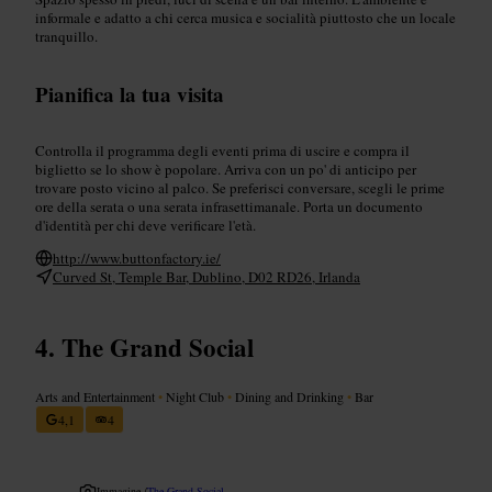
informale e adatto a chi cerca musica e socialità piuttosto che un locale
tranquillo.
Pianifica la tua visita
Controlla il programma degli eventi prima di uscire e compra il
biglietto se lo show è popolare. Arriva con un po' di anticipo per
trovare posto vicino al palco. Se preferisci conversare, scegli le prime
ore della serata o una serata infrasettimanale. Porta un documento
d'identità per chi deve verificare l'età.
http://www.buttonfactory.ie/
Curved St, Temple Bar, Dublino, D02 RD26, Irlanda
The Grand Social
Arts and Entertainment
•
Night Club
•
Dining and Drinking
•
Bar
4,1
4
Immagine /
The Grand Social