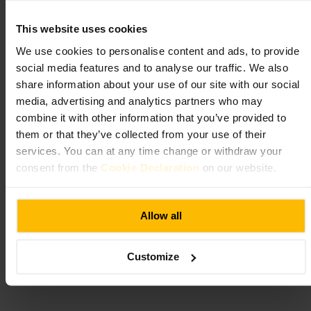
cocktail prima di tuffarti nella pista. Porta un documento d’identità se
pensi di restare fino a tardi. Se siete in molti, considera di prenotare un
This website uses cookies
tavolo per evitare attese.
We use cookies to personalise content and ads, to provide
http://www.thegrandsocial.ie/
social media features and to analyse our traffic. We also
share information about your use of our site with our social
Bad Bobs Temple Bar
media, advertising and analytics partners who may
combine it with other information that you’ve provided to
Mangiare e bere
•
Ristorante
•
Arti e intrattenimento
•
Discoteca
•
Mangiare e
them or that they’ve collected from your use of their
bere
•
Bar
•
Mangiare e bere
•
Bar
•
Pub
services. You can at any time change or withdraw your
4,4
4,5
consent from the
Cookie Declaration
on our website.
Immagine /
TripAdvisor
Allow all
“
Cocktail, musica e vita di strada nel cuore di
Customize
Temple Bar.
”