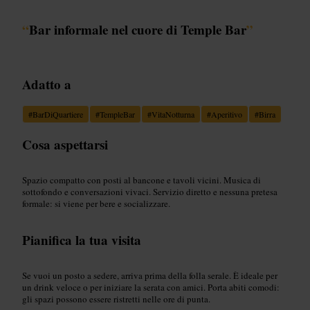
“
Bar informale nel cuore di Temple Bar
”
Adatto a
#
BarDiQuartiere
#
TempleBar
#
VitaNotturna
#
Aperitivo
#
Birra
Cosa aspettarsi
Spazio compatto con posti al bancone e tavoli vicini. Musica di
sottofondo e conversazioni vivaci. Servizio diretto e nessuna pretesa
formale: si viene per bere e socializzare.
Pianifica la tua visita
Se vuoi un posto a sedere, arriva prima della folla serale. È ideale per
un drink veloce o per iniziare la serata con amici. Porta abiti comodi:
gli spazi possono essere ristretti nelle ore di punta.