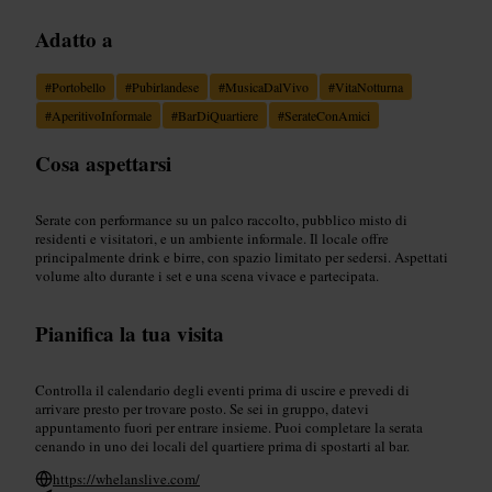
Adatto a
#
Portobello
#
Pubirlandese
#
MusicaDalVivo
#
VitaNotturna
#
AperitivoInformale
#
BarDiQuartiere
#
SerateConAmici
Cosa aspettarsi
Serate con performance su un palco raccolto, pubblico misto di
residenti e visitatori, e un ambiente informale. Il locale offre
principalmente drink e birre, con spazio limitato per sedersi. Aspettati
volume alto durante i set e una scena vivace e partecipata.
Pianifica la tua visita
Controlla il calendario degli eventi prima di uscire e prevedi di
arrivare presto per trovare posto. Se sei in gruppo, datevi
appuntamento fuori per entrare insieme. Puoi completare la serata
cenando in uno dei locali del quartiere prima di spostarti al bar.
https://whelanslive.com/