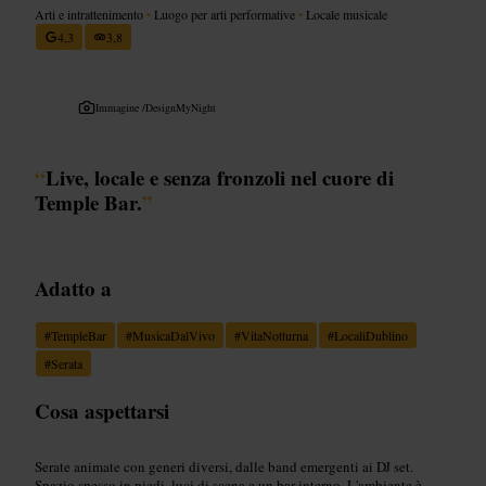
Arti e intrattenimento
•
Luogo per arti performative
•
Locale musicale
4,3
3,8
Immagine /
DesignMyNight
“
Live, locale e senza fronzoli nel cuore di
Temple Bar.
”
Adatto a
#
TempleBar
#
MusicaDalVivo
#
VitaNotturna
#
LocaliDublino
#
Serata
Cosa aspettarsi
Serate animate con generi diversi, dalle band emergenti ai DJ set.
Spazio spesso in piedi, luci di scena e un bar interno. L'ambiente è