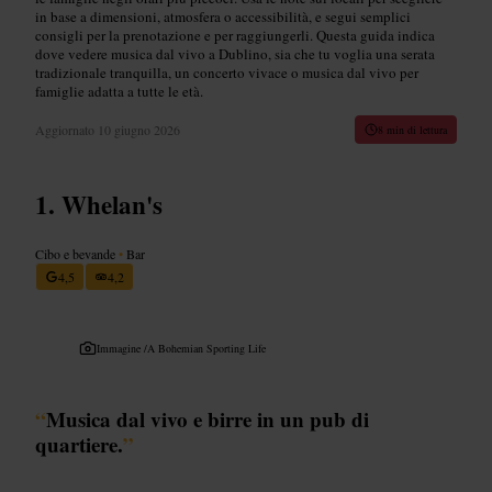
in base a dimensioni, atmosfera o accessibilità, e segui semplici
consigli per la prenotazione e per raggiungerli. Questa guida indica
dove vedere musica dal vivo a Dublino, sia che tu voglia una serata
tradizionale tranquilla, un concerto vivace o musica dal vivo per
famiglie adatta a tutte le età.
Aggiornato
10 giugno 2026
8 min di lettura
Whelan's
Cibo e bevande
•
Bar
4,5
4,2
Immagine /
A Bohemian Sporting Life
“
Musica dal vivo e birre in un pub di
quartiere.
”