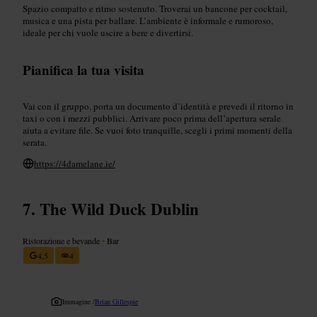
Spazio compatto e ritmo sostenuto. Troverai un bancone per cocktail,
musica e una pista per ballare. L’ambiente è informale e rumoroso,
ideale per chi vuole uscire a bere e divertirsi.
Pianifica la tua visita
Vai con il gruppo, porta un documento d’identità e prevedi il ritorno in
taxi o con i mezzi pubblici. Arrivare poco prima dell’apertura serale
aiuta a evitare file. Se vuoi foto tranquille, scegli i primi momenti della
serata.
https://4damelane.ie/
The Wild Duck Dublin
Ristorazione e bevande
•
Bar
4,5
4
Immagine /
Brian Gillespie