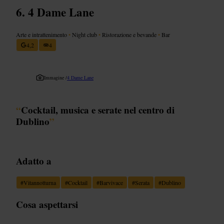
4 Dame Lane
Arte e intrattenimento
•
Night club
•
Ristorazione e bevande
•
Bar
4,2
4
Immagine /
4 Dame Lane
“
Cocktail, musica e serate nel centro di
Dublino
”
Adatto a
#
Vitannotturna
#
Cocktail
#
Barvivace
#
Serata
#
Dublino
Cosa aspettarsi