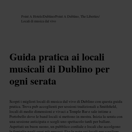
Immagine /
Google AI
Point A Hotels
/
Dublino
/
Point A Dublino, The Liberties
/
Locali di musica dal vivo
Guida pratica ai locali
musicali di Dublino per
ogni serata
Scopri i migliori locali di musica dal vivo di Dublino con questa guida
pratica. Trova pub accoglienti per sessioni tradizionali a Smithfield,
locali di medie dimensioni e vivaci a Temple Bar e sale intime a
Portobello dove le band locali si mettono in mostra. Inizia la serata con
una sessione anticipata o scegli uno spettacolo tardi per ballare.
Aspettati un buon suono, un pubblico cordiale e locali che accolgono
le famiglie negli orari più precoci. Usa le note sui locali per scegliere