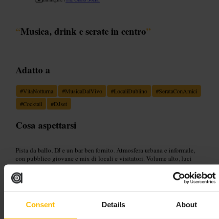
“
Musica, drink e serate in centro
”
Adatto a
#
VitaNotturna
#
MusicaDalVivo
#
LocaliDublino
#
SerataConAmici
#
Cocktail
#
DJset
Cosa aspettarsi
Pista da ballo, DJ e un bar ben fornito. Atmosfera urbana e informale,
con pubblico giovane e mix di locali e visitatori. Volume alto, luci
dinamiche e spazio per muoversi o fermarsi al bancone.
Pianifica la tua visita
Consent
Details
About
Arriva con un gruppo per sfruttare l’atmosfera, oppure fermati per un