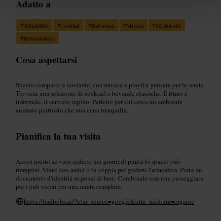
Adatto a
#
TempleBar
#
Cocktail
#
Barvivace
#
Musica
#
Seratenotte
#
Bereconamici
Cosa aspettarsi
Spazio compatto e vociante, con musica e playlist pensate per la serata.
Troverai una selezione di cocktail e bevande classiche. Il ritmo è
informale, il servizio rapido. Perfetto per chi cerca un ambiente
animato piuttosto che una cena tranquilla.
Pianifica la tua visita
Arriva presto se vuoi sederti, nei giorni di punta lo spazio può
riempirsi. Vieni con amici o in coppia per goderti l'atmosfera. Porta un
documento d'identità se pensi di bere. Combinalo con una passeggiata
per i pub vicini per una serata completa.
https://badbobs.ie/?utm_source=google&utm_medium=organic