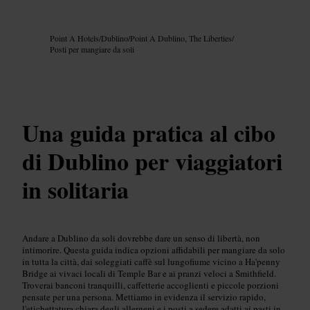
Immagine /
Google AI
Point A Hotels
/
Dublino
/
Point A Dublino, The Liberties
/
Posti per mangiare da soli
Una guida pratica al cibo
di Dublino per viaggiatori
in solitaria
Andare a Dublino da soli dovrebbe dare un senso di libertà, non
intimorire. Questa guida indica opzioni affidabili per mangiare da solo
in tutta la città, dai soleggiati caffè sul lungofiume vicino a Ha'penny
Bridge ai vivaci locali di Temple Bar e ai pranzi veloci a Smithfield.
Troverai banconi tranquilli, caffetterie accoglienti e piccole porzioni
pensate per una persona. Mettiamo in evidenza il servizio rapido,
l'etichettatura chiara degli allergeni e i posti a sedere adatti ai pasti in