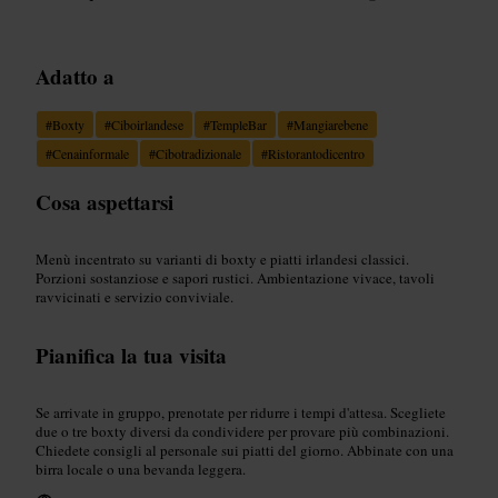
Adatto a
#
Boxty
#
Ciboirlandese
#
TempleBar
#
Mangiarebene
#
Cenainformale
#
Cibotradizionale
#
Ristorantodicentro
Cosa aspettarsi
Menù incentrato su varianti di boxty e piatti irlandesi classici.
Porzioni sostanziose e sapori rustici. Ambientazione vivace, tavoli
ravvicinati e servizio conviviale.
Pianifica la tua visita
Se arrivate in gruppo, prenotate per ridurre i tempi d'attesa. Scegliete
due o tre boxty diversi da condividere per provare più combinazioni.
Chiedete consigli al personale sui piatti del giorno. Abbinate con una
birra locale o una bevanda leggera.