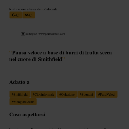
Ristorazione e bevande
•
Ristorante
4,7
4,5
Immagine /
www.pointahotels.com
“
Pausa veloce a base di burri di frutta secca
nel cuore di Smithfield
”
Adatto a
#
Smithfield
#
Ciboinformale
#
Colazione
#
Spuntini
#
PastiVeloci
#
Mangiarelocale
Cosa aspettarsi
Spazio compatto con servizio al banco e opzioni da asporto. Il menu