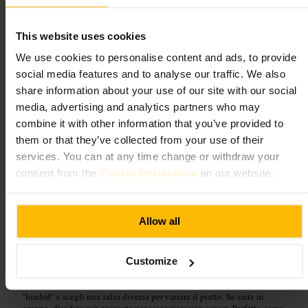
Temple Bar.
”
This website uses cookies
We use cookies to personalise content and ads, to provide
Adatto a
social media features and to analyse our traffic. We also
share information about your use of our site with our social
#
Vegano
#
Burgersvegani
#
Ciboinformale
#
TempleBar
#
Dublino
media, advertising and analytics partners who may
#
Takeaway
combine it with other information that you’ve provided to
Cosa aspettarsi
them or that they’ve collected from your use of their
services. You can at any time change or withdraw your
consent from the
Cookie Declaration
on our website.
Menu concentrato su burger vegani e salse fatte in casa. Porzioni
generose e presentazione semplice. Servizio al banco con posti a
sedere limitati, opzioni da asporto disponibili. Adatto a pranzi rapidi,
cene informali e uscite con amici.
Allow all
Pianifica la tua visita
Customize
Ordina al banco e aspetta il numero. Prova un burger con patatine
"loaded" e scegli una salsa diversa per variare il piatto. Se siete in
gruppo, dividete più proposte per assaggiare vari sapori. Perfetto come