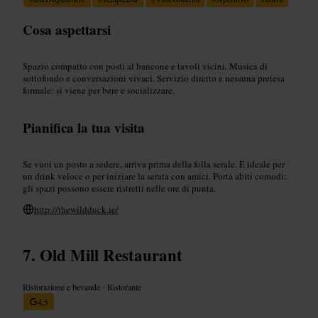
Cosa aspettarsi
Spazio compatto con posti al bancone e tavoli vicini. Musica di
sottofondo e conversazioni vivaci. Servizio diretto e nessuna pretesa
formale: si viene per bere e socializzare.
Pianifica la tua visita
Se vuoi un posto a sedere, arriva prima della folla serale. È ideale per
un drink veloce o per iniziare la serata con amici. Porta abiti comodi:
gli spazi possono essere ristretti nelle ore di punta.
http://thewildduck.ie/
Old Mill Restaurant
Ristorazione e bevande
•
Ristorante
4,5