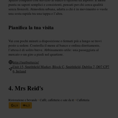
punta su sapori semplici e consistenti, pensati per chi cerca qualità
senza fronzoli. Atmosfera urbana, adatta a chi è in movimento o vuole
una sosta rapida tra una tappa e l’altra.
Pianifica la tua visita
Vai con pochi minuti a disposizione o fermati più a lungo se trovi
posto a sedere. Controlla il menu al banco e ordina direttamente,
l’attesa è di solito breve. Abbinamento utile: una passeggiata al
mercato o un giro a piedi nel quartiere.
http://nutbutter.ie/
Unit 15, Smithfield Market, Block C, Smithfield, Dublin 7, D07 CP7
6, Ireland
Mrs Reid's
Ristorazione e bevande
•
Caffè, caffetterie e sale da tè
•
Caffetteria
4,9
4,5