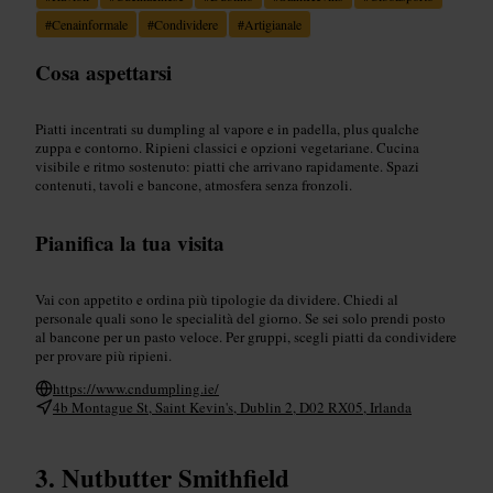
#
Cenainformale
#
Condividere
#
Artigianale
Cosa aspettarsi
Piatti incentrati su dumpling al vapore e in padella, plus qualche
zuppa e contorno. Ripieni classici e opzioni vegetariane. Cucina
visibile e ritmo sostenuto: piatti che arrivano rapidamente. Spazi
contenuti, tavoli e bancone, atmosfera senza fronzoli.
Pianifica la tua visita
Vai con appetito e ordina più tipologie da dividere. Chiedi al
personale quali sono le specialità del giorno. Se sei solo prendi posto
al bancone per un pasto veloce. Per gruppi, scegli piatti da condividere
per provare più ripieni.
https://www.cndumpling.ie/
4b Montague St, Saint Kevin's, Dublin 2, D02 RX05, Irlanda
Nutbutter Smithfield