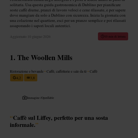
solitaria. Usa questa guida gastronomica di Dublino per pianificare
soste caffè diurne, pranzi di lavoro veloci e cene rilassate, e per sapere
dove mangiare da solo a Dublino con sicurezza. Inizia la giornata con
una colazione nel quartiere, esci per un pranzo semplice e poi rilassati
assaporando i sapori locali autentici.
Aggiornato
10 giugno 2026
10 min di lettura
The Woollen Mills
Ristorazione e bevande
•
Caffè, caffetterie e sale da tè
•
Caffè
4,2
3,8
Immagine /
OpenTable
“
Caffè sul Liffey, perfetto per una sosta
informale.
”