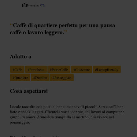
Immagine /
TL
“
Caffè di quartiere perfetto per una pausa
caffè o lavoro leggero.
”
Adatto a
#
Caffè
#
Portobello
#
PausaCaffè
#
Colazione
#
Laptopfriendly
#
Quartiere
#
Dublino
#
Passeggiata
Cosa aspettarsi
Locale raccolto con posti al bancone e tavoli piccoli. Serve caffè ben
fatto e snack leggeri. Clientela varia: coppie, chi lavora al computer e
gruppi di amici. Atmosfera tranquilla al mattino, più vivace nel
pomeriggio.