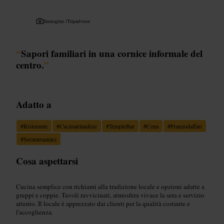
Immagine /
Tripadvisor
“
Sapori familiari in una cornice informale del
centro.
”
Adatto a
#
Ristorante
#
Cucinairlandese
#
TempleBar
#
Cena
#
Pranzodaffari
#
Seratatraamici
Cosa aspettarsi
Cucina semplice con richiami alla tradizione locale e opzioni adatte a
gruppi e coppie. Tavoli ravvicinati, atmosfera vivace la sera e servizio
attento. Il locale è apprezzato dai clienti per la qualità costante e
l'accoglienza.