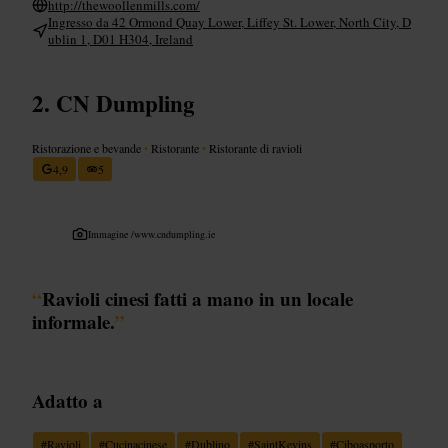
http://thewoollenmills.com/
Ingresso da 42 Ormond Quay Lower, Liffey St. Lower, North City, D
ublin 1, D01 H304, Ireland
CN Dumpling
Ristorazione e bevande
•
Ristorante
•
Ristorante di ravioli
4,9
5
Immagine /
www.cndumpling.ie
“
Ravioli cinesi fatti a mano in un locale
informale.
”
Adatto a
#
Ravioli
#
Cucinacinese
#
Dublino
#
SaintKevins
#
Ciboasporto