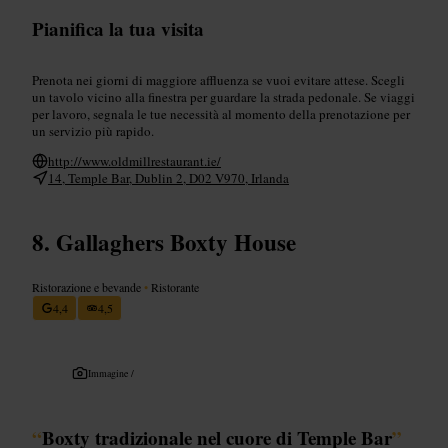
Pianifica la tua visita
Prenota nei giorni di maggiore affluenza se vuoi evitare attese. Scegli
un tavolo vicino alla finestra per guardare la strada pedonale. Se viaggi
per lavoro, segnala le tue necessità al momento della prenotazione per
un servizio più rapido.
http://www.oldmillrestaurant.ie/
14, Temple Bar, Dublin 2, D02 V970, Irlanda
Gallaghers Boxty House
Ristorazione e bevande
•
Ristorante
4,4
4,5
Immagine /
“
Boxty tradizionale nel cuore di Temple Bar
”