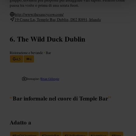
pausa tra visite o prima di una serata fuori.
http://www.thesaucycow.com/
19 Crane Ln, Temple Bar, Dublin, D02 R891, Irlanda
The Wild Duck Dublin
Ristorazione e bevande
•
Bar
4,5
4
Immagine /
Brian Gillespie
“
Bar informale nel cuore di Temple Bar
”
Adatto a
#
BarDiQuartiere
#
TempleBar
#
VitaNotturna
#
Aperitivo
#
Birra