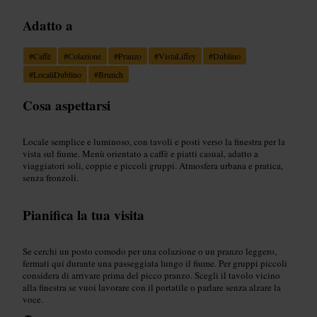
Adatto a
#
Caffè
#
Colazione
#
Pranzo
#
VistaLiffey
#
Dublino
#
LocaliDublino
#
Brunch
Cosa aspettarsi
Locale semplice e luminoso, con tavoli e posti verso la finestra per la
vista sul fiume. Menù orientato a caffè e piatti casual, adatto a
viaggiatori soli, coppie e piccoli gruppi. Atmosfera urbana e pratica,
senza fronzoli.
Pianifica la tua visita
Se cerchi un posto comodo per una colazione o un pranzo leggero,
fermati qui durante una passeggiata lungo il fiume. Per gruppi piccoli
considera di arrivare prima del picco pranzo. Scegli il tavolo vicino
alla finestra se vuoi lavorare con il portatile o parlare senza alzare la
voce.