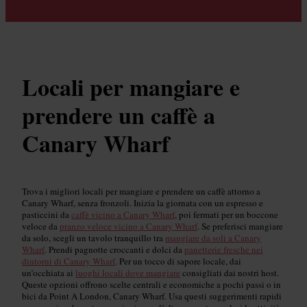
Locali per mangiare e
prendere un caffè a
Canary Wharf
Trova i migliori locali per mangiare e prendere un caffè attorno a
Canary Wharf, senza fronzoli. Inizia la giornata con un espresso e
pasticcini da
caffè vicino a Canary Wharf
, poi fermati per un boccone
veloce da
pranzo veloce vicino a Canary Wharf
. Se preferisci mangiare
da solo, scegli un tavolo tranquillo tra
mangiare da soli a Canary
Wharf
. Prendi pagnotte croccanti e dolci da
panetterie fresche nei
dintorni di Canary Wharf
. Per un tocco di sapore locale, dai
un’occhiata ai
luoghi locali dove mangiare
consigliati dai nostri host.
Queste opzioni offrono scelte centrali e economiche a pochi passi o in
bici da Point A London, Canary Wharf. Usa questi suggerimenti rapidi