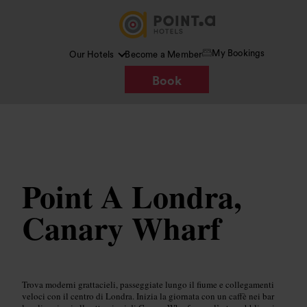
My Bookings
Our Hotels
Become a Member
Book
Immagine /
Wikimedia Commons
Point A Londra,
Canary Wharf
Trova moderni grattacieli, passeggiate lungo il fiume e collegamenti
veloci con il centro di Londra. Inizia la giornata con un caffè nei bar