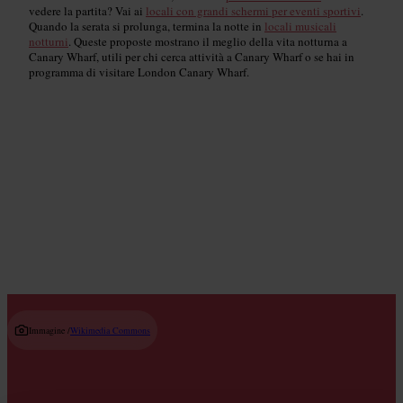
vedere la partita? Vai ai
locali con grandi schermi per eventi sportivi
.
Quando la serata si prolunga, termina la notte in
locali musicali
notturni
. Queste proposte mostrano il meglio della vita notturna a
Canary Wharf, utili per chi cerca attività a Canary Wharf o se hai in
programma di visitare London Canary Wharf.
Bar di cocktail
Read guide
Immagine /
Wikimedia Commons