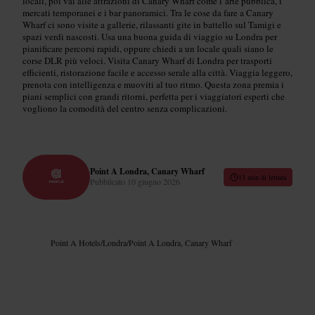
locali, poi vai alle attrazioni di Canary Wharf come l’arte pubblica, i
mercati temporanei e i bar panoramici. Tra le cose da fare a Canary
Wharf ci sono visite a gallerie, rilassanti gite in battello sul Tamigi e
spazi verdi nascosti. Usa una buona guida di viaggio su Londra per
pianificare percorsi rapidi, oppure chiedi a un locale quali siano le
corse DLR più veloci. Visita Canary Wharf di Londra per trasporti
efficienti, ristorazione facile e accesso serale alla città. Viaggia leggero,
prenota con intelligenza e muoviti al tuo ritmo. Questa zona premia i
piani semplici con grandi ritorni, perfetta per i viaggiatori esperti che
vogliono la comodità del centro senza complicazioni.
Point A Londra, Canary Wharf
13 min di lettura
Pubblicato
10 giugno 2026
Point A Hotels
/
Londra
/
Point A Londra, Canary Wharf