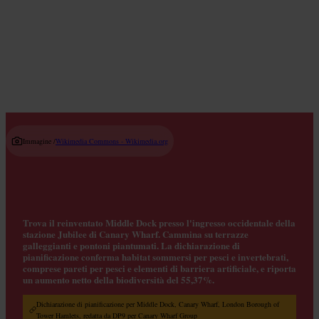
Locali con musica dal vivo
Read guide
Immagine /
Wikimedia Commons - Wikimedia.org
Trova il reinventato Middle Dock presso l'ingresso occidentale della
stazione Jubilee di Canary Wharf. Cammina su terrazze
galleggianti e pontoni piantumati. La dichiarazione di
pianificazione conferma habitat sommersi per pesci e invertebrati,
comprese pareti per pesci e elementi di barriera artificiale, e riporta
un aumento netto della biodiversità del 55,37%.
Dichiarazione di pianificazione per Middle Dock, Canary Wharf, London Borough of
Tower Hamlets, redatta da DP9 per Canary Wharf Group