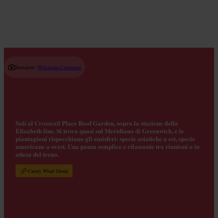
Immagine /
Wikimedia Commons
Sali al Crossrail Place Roof Garden, sopra la stazione della
Elizabeth line. Si trova quasi sul Meridiano di Greenwich, e le
piantagioni rispecchiano gli emisferi: specie asiatiche a est, specie
americane a ovest. Una pausa semplice e rilassante tra riunioni o in
attesa del treno.
Canary Wharf Group