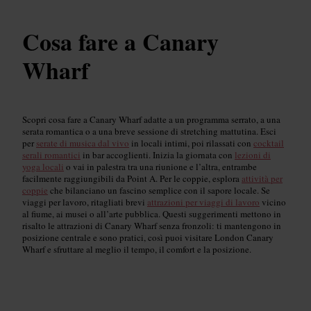
Cosa fare a Canary
Wharf
Scopri cosa fare a Canary Wharf adatte a un programma serrato, a una
serata romantica o a una breve sessione di stretching mattutina. Esci
per
serate di musica dal vivo
in locali intimi, poi rilassati con
cocktail
serali romantici
in bar accoglienti. Inizia la giornata con
lezioni di
yoga locali
o vai in palestra tra una riunione e l’altra, entrambe
facilmente raggiungibili da Point A. Per le coppie, esplora
attività per
coppie
che bilanciano un fascino semplice con il sapore locale. Se
viaggi per lavoro, ritagliati brevi
attrazioni per viaggi di lavoro
vicino
al fiume, ai musei o all’arte pubblica. Questi suggerimenti mettono in
risalto le attrazioni di Canary Wharf senza fronzoli: ti mantengono in
posizione centrale e sono pratici, così puoi visitare London Canary
Wharf e sfruttare al meglio il tempo, il comfort e la posizione.