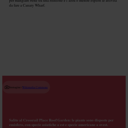
per mangiare bene tra una riunione e l’altra o mentre esplori le attività
da fare a Canary Wharf.
Caffetterie locali
Read guide
Immagine /
Wikimedia Commons
Salite al Crossrail Place Roof Garden: le piante sono disposte per
emisfero, con specie asiatiche a est e specie americane a ovest.