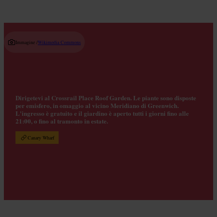
Immagine /
Wikimedia Commons
Dirigetevi al Crossrail Place Roof Garden. Le piante sono disposte
per emisfero, in omaggio al vicino Meridiano di Greenwich.
L'ingresso è gratuito e il giardino è aperto tutti i giorni fino alle
21:00, o fino al tramonto in estate.
Canary Wharf