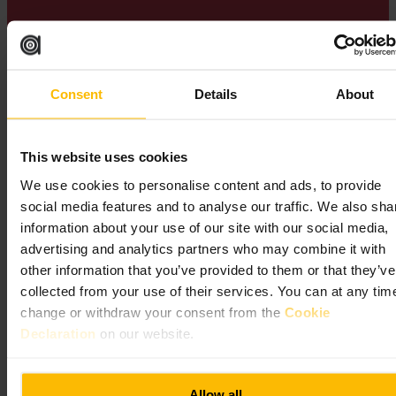
Il Crossrail Place Roof Garden si trova quasi esattamente sul
Meridiano di Greenwich, perciò le piantagioni rispecchiano gli
emisferi: specie asiatiche a est e piante delle Americhe a ovest.
L'ingresso è gratuito.
Consent
Details
About
Canary Wharf Group
This website uses cookies
We use cookies to personalise content and ads, to provide
social media features and to analyse our traffic. We also sha
information about your use of our site with our social media,
advertising and analytics partners who may combine it with
other information that you’ve provided to them or that they’ve
Attrazioni a Canary
collected from your use of their services. You can at any tim
change or withdraw your consent from the
Cookie
Wharf e divertimento per
Declaration
on our website.
famiglie
Allow all