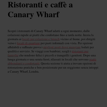
Ristoranti e caffè a
Canary Wharf
Scopri i ristoranti di Canary Wharf adatti a ogni momento, dalle
colazioni rapide ai piatti che confortano fino a tarda notte. Inizia la
giornata ai
locali per colazione e brunch
vicino al fiume, poi dirigiti
verso i
locali di quartiere
per pasti informali con vista. Per opzioni
affidabili e raffinate prova i
migliori posti dove mangiare
lodati per
qualità e servizio. Se viaggi con bambini, scegli i
ristoranti per
famiglie
che rendono felici i piccoli e tranquilli i genitori. Dopo una
lunga giornata o una serata fuori, rilassati in locali che servono
piatti
abbondanti e confortanti
. Questa sezione ti aiuta a trovare opzioni di
ristorazione pratiche e ben posizionate per un soggiorno senza intoppi
a Canary Wharf, Londra.
Ristoranti più apprezzati
Read guide