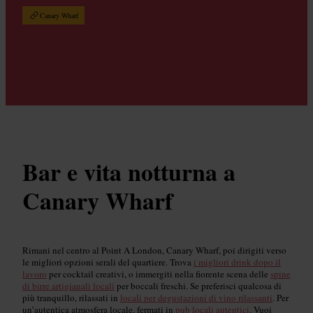
Canary Wharf
Bar e vita notturna a
Canary Wharf
Rimani nel centro al Point A London, Canary Wharf, poi dirigiti verso
le migliori opzioni serali del quartiere. Trova
i migliori drink dopo il
lavoro
per cocktail creativi, o immergiti nella fiorente scena delle
spine
di birre artigianali locali
per boccali freschi. Se preferisci qualcosa di
più tranquillo, rilassati in
locali per degustazioni di vino rilassanti
. Per
un’autentica atmosfera locale, fermati in
pub locali autentici
. Vuoi