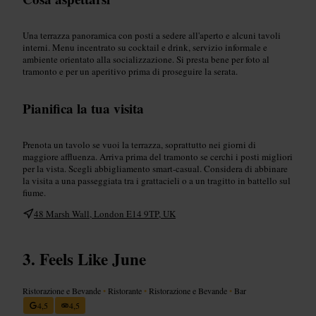
Una terrazza panoramica con posti a sedere all'aperto e alcuni tavoli
interni. Menu incentrato su cocktail e drink, servizio informale e
ambiente orientato alla socializzazione. Si presta bene per foto al
tramonto e per un aperitivo prima di proseguire la serata.
Pianifica la tua visita
Prenota un tavolo se vuoi la terrazza, soprattutto nei giorni di
maggiore affluenza. Arriva prima del tramonto se cerchi i posti migliori
per la vista. Scegli abbigliamento smart-casual. Considera di abbinare
la visita a una passeggiata tra i grattacieli o a un tragitto in battello sul
fiume.
48 Marsh Wall, London E14 9TP, UK
Feels Like June
Ristorazione e Bevande
•
Ristorante
•
Ristorazione e Bevande
•
Bar
4,5
4,5