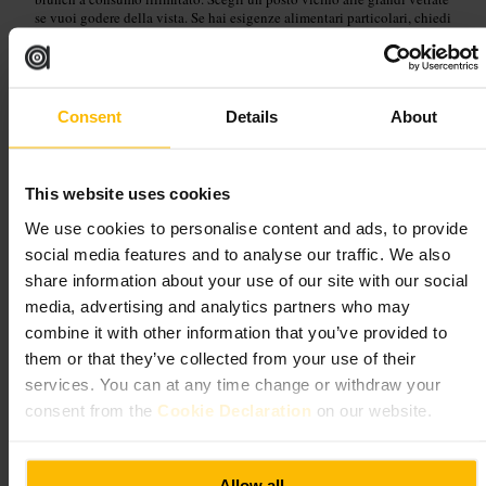
se vuoi godere della vista. Se hai esigenze alimentari particolari, chiedi
al personale informazioni sulle alternative sul menu. Considera di
dividere i piatti, le porzioni principali possono essere moderate.
https://www.pergolacanarywharf.co.uk/
Crossrail Pl, London E14 5AR, Regno Unito
Consent
Details
About
Bōkan 38 Bar
This website uses cookies
Ristorazione e bevande
•
Bar
We use cookies to personalise content and ads, to provide
4,5
4
social media features and to analyse our traffic. We also
share information about your use of our site with our social
media, advertising and analytics partners who may
Immagine /
Bōkan 38 Bar
combine it with other information that you’ve provided to
them or that they’ve collected from your use of their
“
Un bar moderno nel cuore finanziario di
services. You can at any time change or withdraw your
Londra.
”
consent from the
Cookie Declaration
on our website.