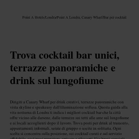
Immagine /
Google AI
Point A Hotels
/
Londra
/
Point A Londra, Canary Wharf
/
Bar per cocktail
Trova cocktail bar unici,
terrazze panoramiche e
drink sul lungofiume
Dirigiti a Canary Wharf per drink creativi, terrazze panoramiche con
vista skyline e speakeasy dall'illuminazione soffusa. Questa guida alla
vita notturna di Londra ti indica i migliori cocktail bar che la città
offre vicino alle darsene, dalle terrazze sui tetti alle aree sul lungofiume
e ai locali accoglienti dopo il lavoro. Trova posti per drink al tramonto,
appuntamenti informali, serate di gruppo o uscite in solitaria. Ogni
scelta si concentra sulla posizione, sui cocktail curati e sul servizio
affidabile, così puoi prenotare, arrivare e rilassarti. Usa brevi consigli