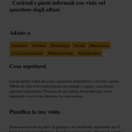
“
Cocktail e piatti informali con vista sul
quartiere degli affari.
”
Adatto a
#
Aperitivo
#
Cocktail
#
Pomeriggio
#
Serata
#
Barconvista
#
Cucinainternazionale
#
Pranzoinformale
#
Quartiereaffari
Cosa aspettarsi
Locale pulito e ben decorato, personale disponibile e servizio rapido.
Offerta di cibo e bevande pensata per gruppi e coppie, con alcune
opzioni vegetariane. Presenza di una cabina fotografica per scatti
informali e tavoli che sfruttano la vista esterna.
Pianifica la tua visita
Prenota un tavolo se arrivi in gruppo o nel weekend, soprattutto per il
brunch a consumo illimitato. Scegli un posto vicino alle grandi vetrate