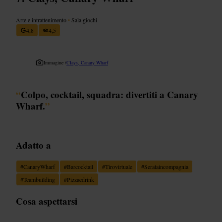
Arte e intrattenimento
•
Sala giochi
4,8
4,5
Immagine /
Clays, Canary Wharf
“
Colpo, cocktail, squadra: divertiti a Canary
Wharf.
”
Adatto a
#
CanaryWharf
#
Barcocktail
#
Tirovirtuale
#
Serataincompagnia
#
Teambuilding
#
Pizzaedrink
Cosa aspettarsi