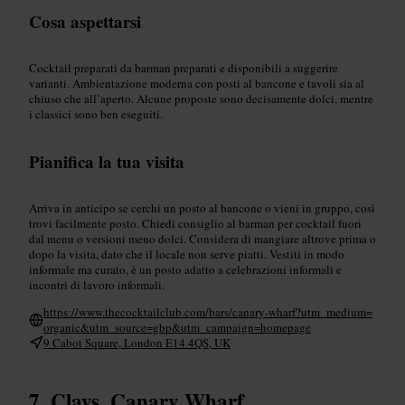
Cosa aspettarsi
Cocktail preparati da barman preparati e disponibili a suggerire
varianti. Ambientazione moderna con posti al bancone e tavoli sia al
chiuso che all’aperto. Alcune proposte sono decisamente dolci, mentre
i classici sono ben eseguiti.
Pianifica la tua visita
Arriva in anticipo se cerchi un posto al bancone o vieni in gruppo, così
trovi facilmente posto. Chiedi consiglio al barman per cocktail fuori
dal menu o versioni meno dolci. Considera di mangiare altrove prima o
dopo la visita, dato che il locale non serve piatti. Vestiti in modo
informale ma curato, è un posto adatto a celebrazioni informali e
incontri di lavoro informali.
https://www.thecocktailclub.com/bars/canary-wharf?utm_medium=
organic&utm_source=gbp&utm_campaign=homepage
9 Cabot Square, London E14 4QS, UK
Clays, Canary Wharf