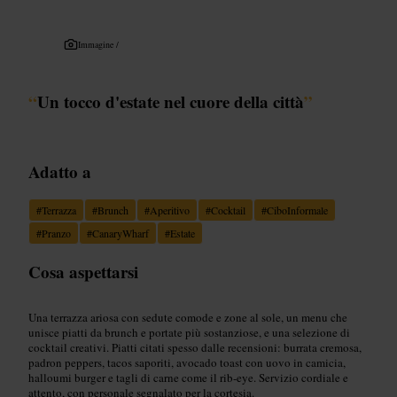
Immagine /
“
Un tocco d'estate nel cuore della città
”
Adatto a
#
Terrazza
#
Brunch
#
Aperitivo
#
Cocktail
#
CiboInformale
#
Pranzo
#
CanaryWharf
#
Estate
Cosa aspettarsi
Una terrazza ariosa con sedute comode e zone al sole, un menu che
unisce piatti da brunch e portate più sostanziose, e una selezione di
cocktail creativi. Piatti citati spesso dalle recensioni: burrata cremosa,
padron peppers, tacos saporiti, avocado toast con uovo in camicia,
halloumi burger e tagli di carne come il rib-eye. Servizio cordiale e
attento, con personale segnalato per la cortesia.