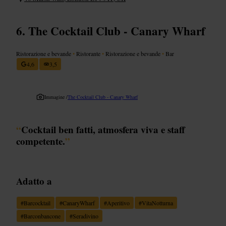
The Cocktail Club - Canary Wharf
Ristorazione e bevande
•
Ristorante
•
Ristorazione e bevande
•
Bar
4,6
3,5
Immagine /
The Cocktail Club - Canary Wharf
“
Cocktail ben fatti, atmosfera viva e staff
competente.
”
Adatto a
#
Barcocktail
#
CanaryWharf
#
Aperitivo
#
VitaNotturna
#
Barconbancone
#
Seradivino