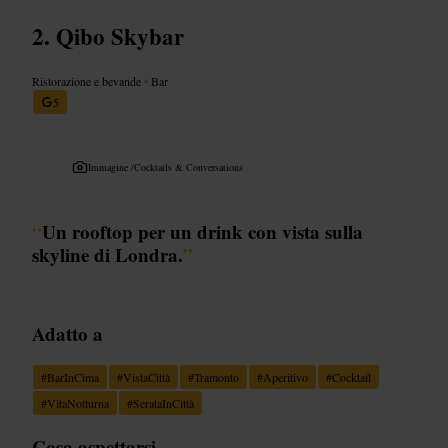
Qibo Skybar
Ristorazione e bevande
•
Bar
5
Immagine /
Cocktails & Conversations
“
Un rooftop per un drink con vista sulla
skyline di Londra.
”
Adatto a
#
BarInCima
#
VistaCittà
#
Tramonto
#
Aperitivo
#
Cocktail
#
VitaNotturna
#
SerataInCittà
Cosa aspettarsi