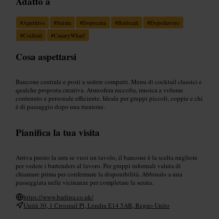
Adatto a
#
Aperitivo
#
Serata
#
Dopocena
#
Barlocali
#
Dopollavoro
#
Cocktail
#
CanaryWharf
Cosa aspettarsi
Bancone centrale e posti a sedere compatti. Menu di cocktail classici e
qualche proposta creativa. Atmosfera raccolta, musica a volume
contenuto e personale efficiente. Ideale per gruppi piccoli, coppie e chi
è di passaggio dopo una riunione.
Pianifica la tua visita
Arriva presto la sera se vuoi un tavolo, il bancone è la scelta migliore
per vedere i bartenders al lavoro. Per gruppi informali valuta di
chiamare prima per confermare la disponibilità. Abbinalo a una
passeggiata nelle vicinanze per completare la serata.
https://www.barlina.co.uk/
Unità 30, 1 Crossrail Pl, Londra E14 5AR, Regno Unito