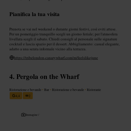
Pianifica la tua visita
Prenota se vai nel weekend o durante giorni festivi, così eviti attese.
Per un pomeriggio tranquillo scegli un giorno feriale; per l'atmosfera
livellata scegli il sabato. Chiedi consigli al personale sulle signature
cocktail e lascia spazio per il dessert. Abbigliamento: casual elegante,
adatto a una serata informale vicino alla terrazza.
https://tribelondon-canarywharf.com/m/feelslikejune
Pergola on the Wharf
Ristorazione e bevande
•
Bar
•
Ristorazione e bevande
•
Ristorante
4,4
2
Immagine /