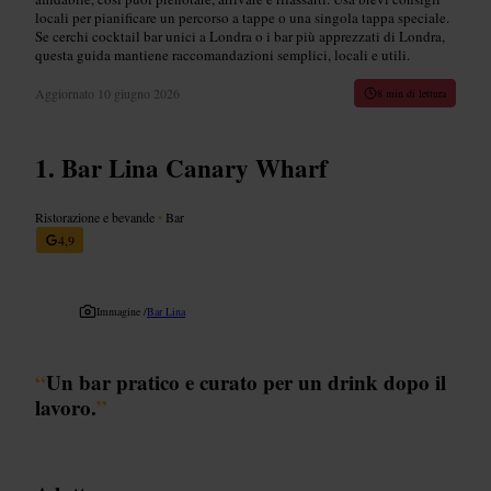
locali per pianificare un percorso a tappe o una singola tappa speciale.
Se cerchi cocktail bar unici a Londra o i bar più apprezzati di Londra,
questa guida mantiene raccomandazioni semplici, locali e utili.
Aggiornato
10 giugno 2026
8 min di lettura
Bar Lina Canary Wharf
Ristorazione e bevande
•
Bar
4,9
Immagine /
Bar Lina
“
Un bar pratico e curato per un drink dopo il
lavoro.
”