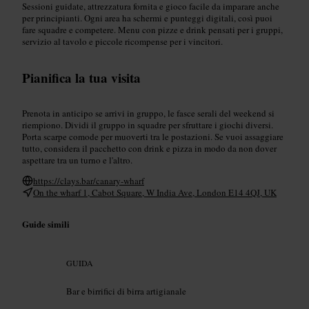
Sessioni guidate, attrezzatura fornita e gioco facile da imparare anche
per principianti. Ogni area ha schermi e punteggi digitali, così puoi
fare squadre e competere. Menu con pizze e drink pensati per i gruppi,
servizio al tavolo e piccole ricompense per i vincitori.
Pianifica la tua visita
Prenota in anticipo se arrivi in gruppo, le fasce serali del weekend si
riempiono. Dividi il gruppo in squadre per sfruttare i giochi diversi.
Porta scarpe comode per muoverti tra le postazioni. Se vuoi assaggiare
tutto, considera il pacchetto con drink e pizza in modo da non dover
aspettare tra un turno e l'altro.
https://clays.bar/canary-wharf
On the wharf 1, Cabot Square, W India Ave, London E14 4QJ, UK
Guide simili
GUIDA
Bar e birrifici di birra artigianale