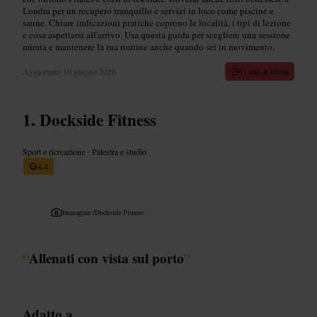
Londra per un recupero tranquillo e servizi in loco come piscine e
saune. Chiare indicazioni pratiche coprono le località, i tipi di lezione
e cosa aspettarsi all'arrivo. Usa questa guida per scegliere una sessione
mirata e mantenere la tua routine anche quando sei in movimento.
Aggiornato
10 giugno 2026
11 min di lettura
Dockside Fitness
Sport e ricreazione
•
Palestra e studio
4,4
Immagine /
Dockside Fitness
“
Allenati con vista sul porto
”
Adatto a