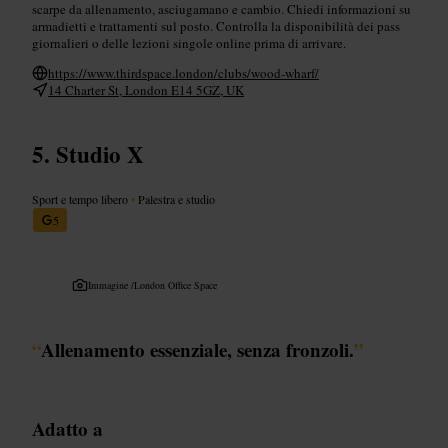
scarpe da allenamento, asciugamano e cambio. Chiedi informazioni su
armadietti e trattamenti sul posto. Controlla la disponibilità dei pass
giornalieri o delle lezioni singole online prima di arrivare.
https://www.thirdspace.london/clubs/wood-wharf/
14 Charter St, London E14 5GZ, UK
Studio X
Sport e tempo libero
•
Palestra e studio
5
Immagine /
London Office Space
“
Allenamento essenziale, senza fronzoli.
”
Adatto a