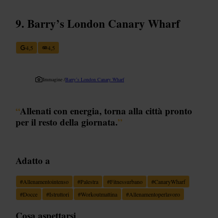
Barry’s London Canary Wharf
4,5
4,5
Immagine /
Barry’s London Canary Wharf
“
Allenati con energia, torna alla città pronto
per il resto della giornata.
”
Adatto a
#
Allenamentointenso
#
Palestra
#
Fitnessurbano
#
CanaryWharf
#
Docce
#
Istruttori
#
Workoutmattina
#
Allenamentoperlavoro
Cosa aspettarsi