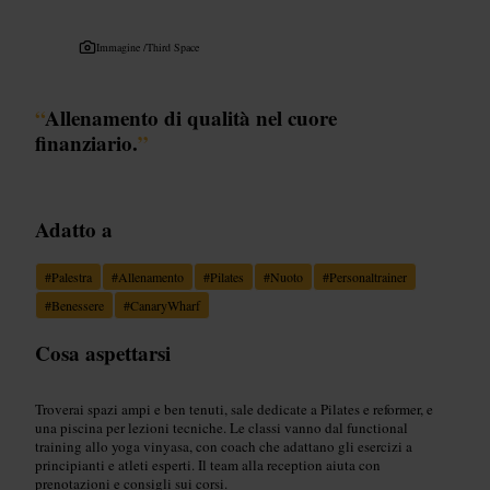
Immagine /
Third Space
“
Allenamento di qualità nel cuore
finanziario.
”
Adatto a
#
Palestra
#
Allenamento
#
Pilates
#
Nuoto
#
Personaltrainer
#
Benessere
#
CanaryWharf
Cosa aspettarsi
Troverai spazi ampi e ben tenuti, sale dedicate a Pilates e reformer, e
una piscina per lezioni tecniche. Le classi vanno dal functional
training allo yoga vinyasa, con coach che adattano gli esercizi a
principianti e atleti esperti. Il team alla reception aiuta con
prenotazioni e consigli sui corsi.