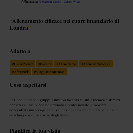
Immagine /
Powertone Studio - Canary Wharf
“
Allenamento efficace nel cuore finanziario di
Londra
”
Adatto a
#
CanaryWharf
#
Palestra
#
Allenamento
#
AllenamentoVeloce
#
Afterwork
#
ViaggiatoriBusiness
Cosa aspettarsi
Lezione in piccoli gruppi, istruttori focalizzati sulla tecnica e attrezzi
per forza e cardio. Spazio ordinato e professionale, atmosfera
concentrata ma accogliente. Valutazioni elevate indicano qualità del
coaching e soddisfazione degli utenti.
Pianifica la tua visita