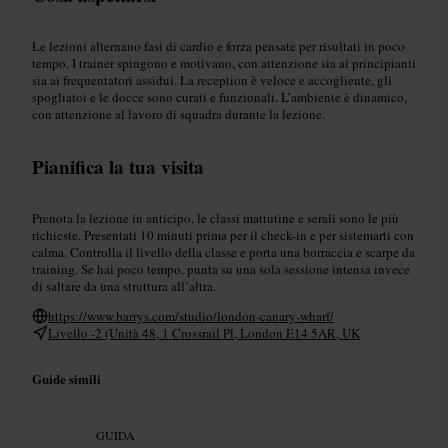
Le lezioni alternano fasi di cardio e forza pensate per risultati in poco
tempo. I trainer spingono e motivano, con attenzione sia ai principianti
sia ai frequentatori assidui. La reception è veloce e accogliente, gli
spogliatoi e le docce sono curati e funzionali. L’ambiente è dinamico,
con attenzione al lavoro di squadra durante la lezione.
Pianifica la tua visita
Prenota la lezione in anticipo, le classi mattutine e serali sono le più
richieste. Presentati 10 minuti prima per il check-in e per sistemarti con
calma. Controlla il livello della classe e porta una borraccia e scarpe da
training. Se hai poco tempo, punta su una sola sessione intensa invece
di saltare da una struttura all’altra.
https://www.barrys.com/studio/london-canary-wharf/
Livello -2 (Unità 48, 1 Crossrail Pl, London E14 5AR, UK
Guide simili
GUIDA