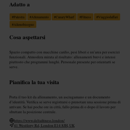
Adatto a
#
Palestra
#
Allenamento
#
CanaryWharf
#
Fitness
#
Viaggiodaffari
#
Allenobisogno
Cosa aspettarsi
Spazio compatto con macchine cardio, pesi liberi e un’area per esercizi
funzionali. Atmosfera mirata al risultato: allenamenti brevi e intensi
piuttosto che programmi lunghi. Personale presente per orientarti se
serve.
Pianifica la tua visita
Porta il tuo kit da allenamento, un asciugamano e un documento
d’identità. Verifica se serve registrarsi o prenotare una sessione prima di
arrivare. Se hai poche ore in città, fallo prima di o dopo il lavoro per
sfruttare la posizione centrale.
https://www.deltafitness.london/
41 Westferry Rd, London E14 8JH, UK