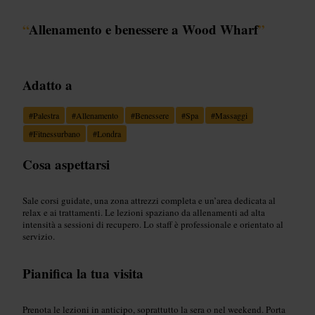
“
Allenamento e benessere a Wood Wharf
”
Adatto a
#
Palestra
#
Allenamento
#
Benessere
#
Spa
#
Massaggi
#
Fitnessurbano
#
Londra
Cosa aspettarsi
Sale corsi guidate, una zona attrezzi completa e un’area dedicata al
relax e ai trattamenti. Le lezioni spaziano da allenamenti ad alta
intensità a sessioni di recupero. Lo staff è professionale e orientato al
servizio.
Pianifica la tua visita
Prenota le lezioni in anticipo, soprattutto la sera o nel weekend. Porta