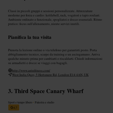
Classi in piccoli gruppi e sessioni personalizzate. Attrezzature
moderne per forza e cardio: kettlebell, rack, vogatori e tapis roulant.
Ambiente ordinato e funzionale, spogliatoi e docce essenziali. Ritmo
pratico: focus sull'allenamento, niente servizi inutili.
Pianifica la tua visita
Prenota la lezione online o via telefono per garantirti posto. Porta
abbigliamento tecnico, scarpe da training e un asciugamano. Arriva
qualche minuto prima per cambiarti e riscaldarti. Chiedi informazioni
su armadietti e docce se viaggi con bagagli.
http://www.antnfitness.com/
West India Quay, 5 Hertsmere Rd, London E14 4AN, UK
Third Space Canary Wharf
Sport e tempo libero
•
Palestra e studio
4,7