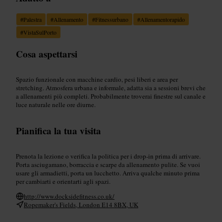
#
Palestra
#
Allenamento
#
Fitnessurbano
#
Allenamentorapido
#
VistaSulPorto
Cosa aspettarsi
Spazio funzionale con macchine cardio, pesi liberi e area per
stretching. Atmosfera urbana e informale, adatta sia a sessioni brevi che
a allenamenti più completi. Probabilmente troverai finestre sul canale e
luce naturale nelle ore diurne.
Pianifica la tua visita
Prenota la lezione o verifica la politica per i drop-in prima di arrivare.
Porta asciugamano, borraccia e scarpe da allenamento pulite. Se vuoi
usare gli armadietti, porta un lucchetto. Arriva qualche minuto prima
per cambiarti e orientarti agli spazi.
http://www.docksidefitness.co.uk/
Ropemaker's Fields, London E14 8BX, UK