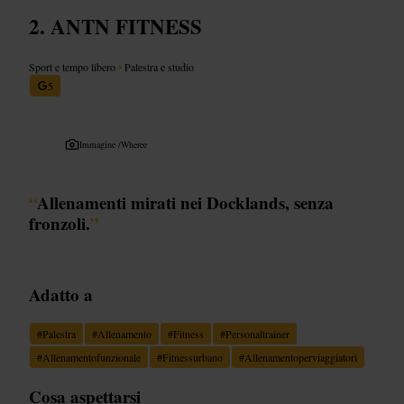
ANTN FITNESS
Sport e tempo libero
•
Palestra e studio
5
Immagine /
Wheree
“
Allenamenti mirati nei Docklands, senza
fronzoli.
”
Adatto a
#
Palestra
#
Allenamento
#
Fitness
#
Personaltrainer
#
Allenamentofunzionale
#
Fitnessurbano
#
Allenamentoperviaggiatori
Cosa aspettarsi