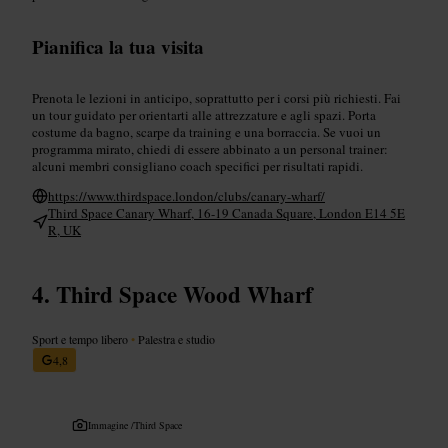
Pianifica la tua visita
Prenota le lezioni in anticipo, soprattutto per i corsi più richiesti. Fai
un tour guidato per orientarti alle attrezzature e agli spazi. Porta
costume da bagno, scarpe da training e una borraccia. Se vuoi un
programma mirato, chiedi di essere abbinato a un personal trainer:
alcuni membri consigliano coach specifici per risultati rapidi.
https://www.thirdspace.london/clubs/canary-wharf/
Third Space Canary Wharf, 16-19 Canada Square, London E14 5E
R, UK
Third Space Wood Wharf
Sport e tempo libero
•
Palestra e studio
4,8
Immagine /
Third Space