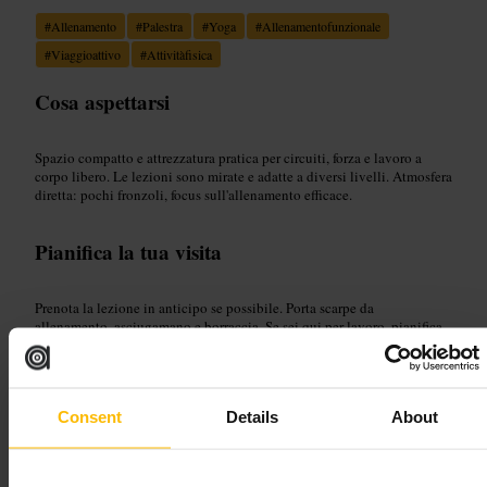
#
Allenamento
#
Palestra
#
Yoga
#
Allenamentofunzionale
#
Viaggioattivo
#
Attivitàfisica
Cosa aspettarsi
Spazio compatto e attrezzatura pratica per circuiti, forza e lavoro a
corpo libero. Le lezioni sono mirate e adatte a diversi livelli. Atmosfera
diretta: pochi fronzoli, focus sull'allenamento efficace.
Pianifica la tua visita
Prenota la lezione in anticipo se possibile. Porta scarpe da
allenamento, asciugamano e borraccia. Se sei qui per lavoro, pianifica
la sessione tra una riunione e l'altra per ottimizzare il tempo.
https://studioxgym.pushpress.com/landing/calendar
Sierra Quebec Bravo, 77 Marsh Wall, London E14 9SH, Regno Unit
o
Consent
Details
About
Hybrid Fitness Canary Wharf