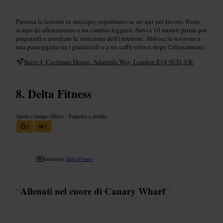
Prenota la lezione in anticipo, soprattutto se sei qui per lavoro. Porta
scarpe da allenamento e un cambio leggero. Arriva 10 minuti prima per
prepararti e ascoltare le istruzioni dell'istruttore. Abbina la sessione a
una passeggiata tra i grattacieli o a un caffè veloce dopo l'allenamento.
Suite 4, Cochrane House, Admirals Way, London E14 9UD, UK
Delta Fitness
Sport e tempo libero
•
Palestra e studio
5
1
Immagine /
Delta Fitness
“
Allenati nel cuore di Canary Wharf
”