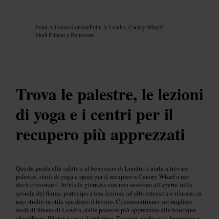
Immagine /
Google AI
Point A Hotels
/
Londra
/
Point A Londra, Canary Wharf
/
Studi Fitness e Benessere
Trova le palestre, le lezioni
di yoga e i centri per il
recupero più apprezzati
Questa guida alla salute e al benessere di Londra ti aiuta a trovare
palestre, studi di yoga e spazi per il recupero a Canary Wharf e nei
dock circostanti. Inizia la giornata con una sessione all'aperto sulla
sponda del fiume, partecipa a una lezione ad alta intensità o rilassati in
uno studio in stile spa dopo il lavoro. Ci concentriamo sui migliori
studi di fitness di Londra, dalle palestre più apprezzate alle boutique
che offrono Pilates e corsi di reformer. Troverai anche ritiri benessere a