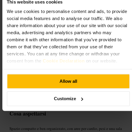
This website uses cookies
We use cookies to personalise content and ads, to provide
Sport e tempo libero
•
Palestra e studio
social media features and to analyse our traffic. We also
4,6
share information about your use of our site with our social
media, advertising and analytics partners who may
Immagine /
Abode2
combine it with other information that you’ve provided to
them or that they’ve collected from your use of their
services. You can at any time change or withdraw your
“
Allenamento smart in mezzo ai grattacieli
”
consent from the
Cookie Declaration
on our website.
Adatto a
Allow all
#
Allenamento
#
Palestra
#
Fitnessurbano
#
CanaryWharf
Customize
#
Allenamentofunzionale
#
Personaltrainer
Cosa aspettarsi
Spazio compatto e ben organizzato, con aree per cardio, pesi e una sala